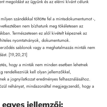
ent megoldást az ügyünk és az elérni kívánt célunk
 milyen szándékkal töltötte fel a mintadokumentumot -,
következtében nem bízhatunk meg tökéletesen az
tákban. Természetesen ez alól kivételt képeznek az
agy hiteles nyomtatványok, dokumentumok.
t szerződés sablonok vagy a meghatalmazás minták nem
dást. [19,20,21]
etés, hogy a minták nem minden esetben lehetnek
 rendelkezniük kell olyan jellemzőkkel,
nek a jognyilatkozat eredményes felhasználásához.
özül néhányat, mindazonáltal megjegyzendő, hogy a
gyes jellemzői: