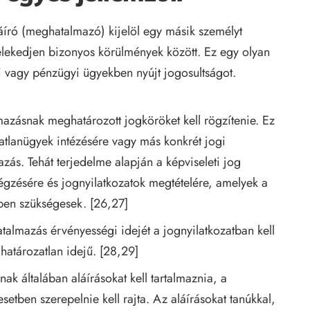
író (meghatalmazó) kijelöl egy másik személyt
lekedjen bizonyos körülmények között. Ez egy olyan
 vagy pénzügyi ügyekben nyújt jogosultságot.
zásnak meghatározott jogköröket kell rögzítenie. Ez
atlanügyek intézésére vagy más konkrét jogi
ás. Tehát terjedelme alapján a képviseleti jog
gzésére és jognyilatkozatok megtételére, amelyek a
kében szükségesek. [26,27]
almazás érvényességi idejét a jognyilatkozatban kell
határozatlan idejű. [28,29]
k általában aláírásokat kell tartalmaznia, a
tben szerepelnie kell rajta. Az aláírásokat tanúkkal,