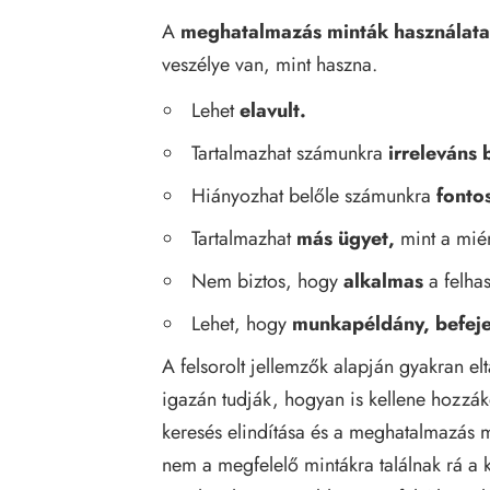
A
meghatalmazás
minták használata
veszélye van, mint haszna.
Lehet
elavult.
Tartalmazhat számunkra
irreleváns
Hiányozhat belőle számunkra
fontos
Tartalmazhat
más ügyet,
mint a mié
Nem biztos, hogy
alkalmas
a felhas
Lehet, hogy
munkapéldány, befeje
A felsorolt jellemzők alapján gyakran 
igazán tudják, hogyan is kellene hozzá
keresés elindítása és a meghatalmazás 
nem a megfelelő mintákra találnak rá a