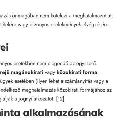
mazás önmagában nem kötelezi a meghatalmazottat,
gtételére vagy bizonyos cselekmények elvégzésére.
ei
izonyos esetekben nem elegendő az egyszerű
erejű magánokirati
vagy
közokirati forma
ügyek esetében (ilyen lehet a számlanyitás vagy a
l rendelkező meghatalmazás közokirati formájához az
alják a jognyilatkozatot. [12]
inta alkalmazásának