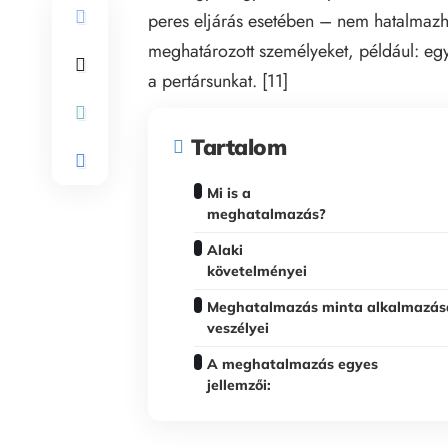
peres eljárás esetében – nem hatalmazh
meghatározott személyeket, például: eg
a pertársunkat. [11]
Tartalom
Mi is a
meghatalmazás?
Alaki
követelményei
Meghatalmazás minta alkalmazá
veszélyei
A meghatalmazás egyes
jellemzői: