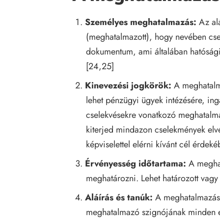
Személyes meghatalmazás:
Az alá
(meghatalmazott), hogy nevében cse
dokumentum, ami általában hatósági
[24,25]
Kinevezési jogkörök:
A meghatalma
lehet pénzügyi ügyek intézésére, ing
cselekvésekre vonatkozó meghatalmaz
kiterjed mindazon cselekmények elvé
képviselettel elérni kívánt cél érde
Érvényesség időtartama:
A meghat
meghatározni. Lehet határozott vagy 
Aláírás és tanúk:
A meghatalmazásna
meghatalmazó szignójának minden ese