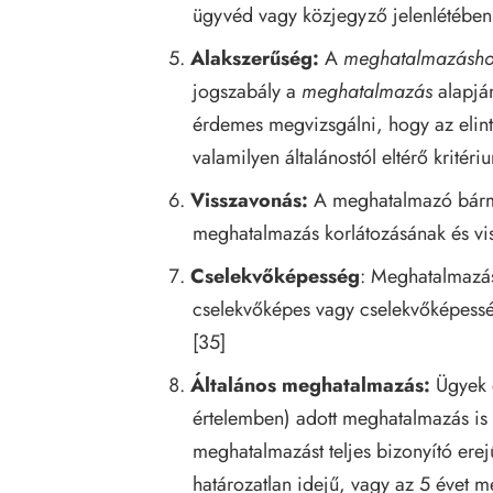
ügyvéd vagy közjegyző jelenlétében ke
Alakszerűség:
A
meghatalmazásh
jogszabály a
meghatalmazás
alapján
érdemes megvizsgálni, hogy az elinté
valamilyen általánostól eltérő kritér
Visszavonás:
A meghatalmazó bármi
meghatalmazás korlátozásának és vi
Cselekvőképesség
: Meghatalmazás
cselekvőképes vagy cselekvőképesség
[35]
Általános meghatalmazás:
Ügyek e
értelemben) adott meghatalmazás is é
meghatalmazást teljes bizonyító ere
határozatlan idejű, vagy az 5 évet