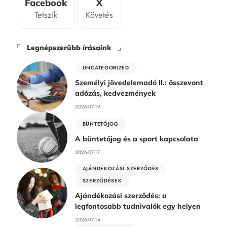
Facebook
X
Tetszik
Követés
Legnépszerűbb írásaink
UNCATEGORIZED
Személyi jövedelemadó II.: összevont
adózás, kedvezmények
2026-07-19
BÜNTETŐJOG
A büntetőjog és a sport kapcsolata
2026-07-17
AJÁNDÉKOZÁSI SZERZŐDÉS
SZERZŐDÉSEK
Ajándékozási szerződés: a
legfontosabb tudnivalók egy helyen
2026-07-14