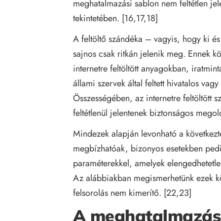
meghatalmazási sablon nem feltétlen jel
tekintetében. [16,17,18]
A feltöltő szándéka – vagyis, hogy ki és
sajnos csak ritkán jelenik meg. Ennek 
internetre feltöltött anyagokban, iratmin
állami szervek által feltett hivatalos v
Összességében, az internetre feltöltöt
feltétlenül jelentenek biztonságos megol
Mindezek alapján levonható a következt
megbízhatóak, bizonyos esetekben pedig
paraméterekkel, amelyek elengedhetetle
Az alábbiakban megismerhetünk ezek k
felsorolás nem kimerítő. [22,23]
A meghatalmazás e