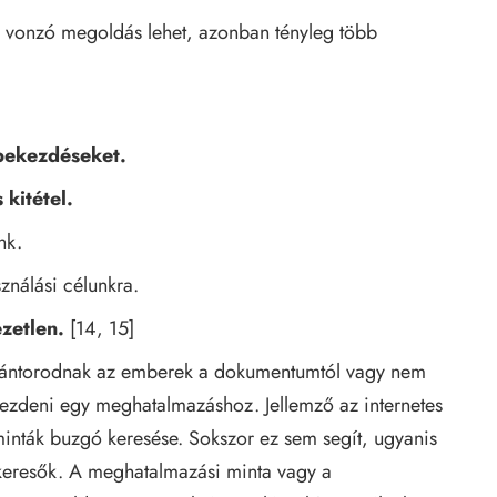
vonzó megoldás lehet, azonban tényleg több
 bekezdéseket.
 kitétel.
nk.
ználási célunkra.
zetlen.
[14, 15]
eltántorodnak az emberek a dokumentumtól vagy nem
kezdeni egy meghatalmazáshoz. Jellemző az internetes
minták buzgó keresése. Sokszor ez sem segít, ugyanis
 keresők. A meghatalmazási minta vagy a