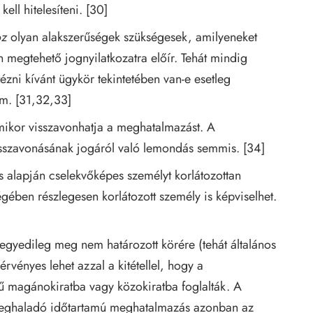
ll hitelesíteni. [30]
oz
olyan alakszerűségek szükségesek, amilyeneket
 megtehető jognyilatkozatra előír. Tehát mindig
zni kívánt ügykör tekintetében van-e esetleg
ium. [31,32,33]
kor visszavonhatja a meghatalmazást. A
sszavonásának jogáról való lemondás semmis. [34]
 alapján cselekvőképes személyt korlátozottan
ében részlegesen korlátozott személy is képviselhet.
gyedileg meg nem határozott körére (tehát általános
rvényes lehet azzal a kitétellel, hogy a
jű magánokiratba vagy közokiratba foglalták. A
 meghaladó időtartamú meghatalmazás azonban az