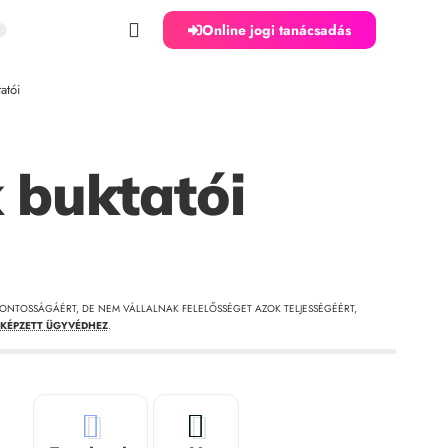
Online jogi tanácsadás
atói
 buktatói
ONTOSSÁGÁÉRT, DE NEM VÁLLALNAK FELELŐSSÉGET AZOK TELJESSÉGÉÉRT,
KÉPZETT ÜGYVÉDHEZ
.