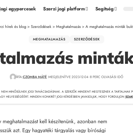
Jogi egypercesek
Szerzi jogi platform
Segítség
rzi hírek és blog
>
Szerződések
>
Meghatalmazás
>
A meghatalmazás minták bukt
MEGHATALMAZÁS
SZERZŐDÉSEK
almazás minták
ÍRTA:
CZOMBA MÁTÉ
MEGJELENÍTVE 2023-12-04
8 PERC OLVASÁSI IDŐ
, NEM MINŐSÜLNEK JOGI TANÁCSADÁSNAK. A SZERZŐK MINDENT MEGTESZNEK A TARTALMAK P
GY HELYESSÉGÉÉRT. MINDEN KONKRÉT JOGI KÉRDÉSBEN JAVASOLJUK, HOGY FORDULJON
SZAK
y meghatalmazást kell készítenünk, azonban nem
szük azt. Egy hagyatéki tárgyalás vagy bírósági