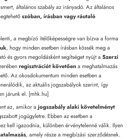
ismert, általános szabály az irányadó. Az általános
megtehető
szóban, írásban vagy ráutaló
lenti, a megbízó ítélőképességre van bízva a forma
juk
, hogy minden esetben írásban kössék meg a
ó és gyors megoldásként segítséget nyújt a
Szerzi
szerében
regisztrációt követően
a meghatalmazás
ető. Az okosdokumentum minden esetben a
enerálódik, az aktuális jogszabályok szerint, így
n járunk el. [
mhk.hu
]
ent az, amikor a
jogszabály alaki követelményt
abott jogügyletre. Ebben az esetben a
 kell igazodnia, különben érvénytelenné válik. Ilyen
atalmazás
, amely része a megbízási szerződésnek.