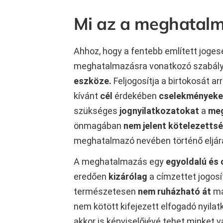
Mi az a meghatal
Ahhoz, hogy a fentebb említett joge
meghatalmazásra vonatkozó szabály
eszköze.
Feljogosítja a birtokosát arr
kívánt
cél
érdekében
cselekményeke
szükséges
jognyilatkozatokat
a
meg
önmagában
nem jelent kötelezetts
meghatalmazó nevében történő eljárásr
A meghatalmazás egy
egyoldalú és 
eredően
kizárólag
a címzettet jogosít
természetesen
nem ruházható át
má
nem kötött kifejezett elfogadó nyilatk
akkor is képviselőjévé tehet minket v