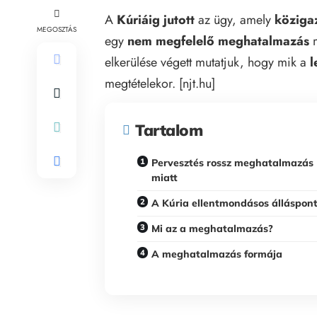
A
Kúriáig jutott
az ügy, amely
köziga
MEGOSZTÁS
egy
nem megfelelő meghatalmazás
m
elkerülése végett mutatjuk, hogy mik a
l
megtételekor
. [
njt.hu
]
Tartalom
Pervesztés rossz meghatalmazás
miatt
A Kúria ellentmondásos álláspont
Mi az a meghatalmazás?
A meghatalmazás formája