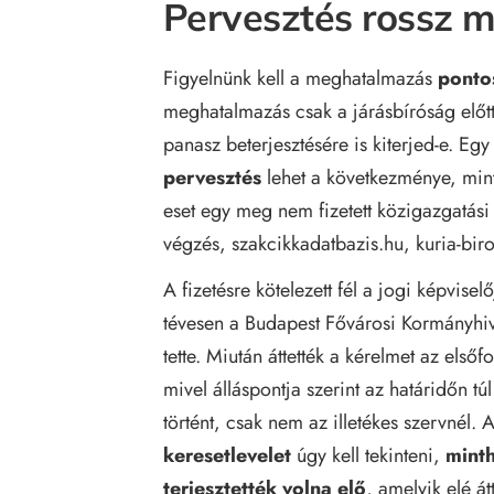
Pervesztés rossz 
F
igyelnünk kell a meghatalmazás
ponto
meghatalmazás csak a járásbíróság előtt
panasz beterjesztésére is kiterjed-e. Eg
pervesztés
lehet a következménye, mint
eset egy meg nem fizetett közigazgatási
végzés,
szakcikkadatbazis.hu
,
kuria-bir
A fizetésre kötelezett fél a jogi képvisel
tévesen a Budapest Fővárosi Kormányhiva
tette. Miután áttették a kérelmet az els
mivel álláspontja szerint az határidőn t
történt, csak nem az illetékes szervnél.
keresetlevelet
úgy kell tekinteni,
minth
terjesztették volna elő
, amelyik elé át