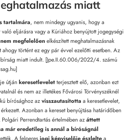
meghatalmazás miatt
s tartalmára
, nem mindegy ugyanis, hogy a
 való eljárásra vagy a Kúriához benyújtott jogegységi
y
nem megfelelően
elkészített meghatalmazásnak
 ahogy történt ez egy pár évvel ezelőtti esetben. Az
 bírság miatt indult. [Jpe.II.60.006/2022/4. számú
osag.hu
]
ője útján
keresetlevelet
terjesztett elő, azonban ezt
talnál és nem az illetékes Fővárosi Törvényszéknél
őfokú bírósághoz az
visszautasította
a keresetlevelet,
úl érkezett. Azonban a kereset benyújtása határidőben
 A Polgári Perrendtartás értelmében az
áttett
a már eredetileg is annál a bíróságnál
tették. A felperes
jogi képviselője
észlelte
a