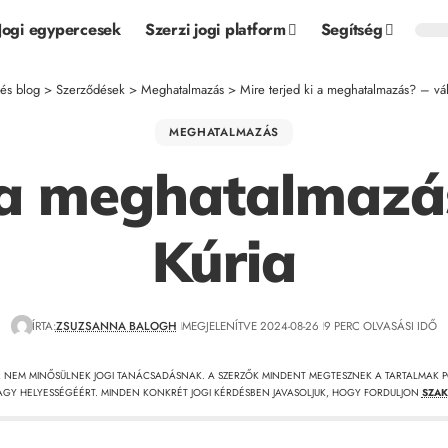
Jogi egypercesek
Szerzi jogi platform
Segítség
 és blog
>
Szerződések
>
Meghatalmazás
>
Mire terjed ki a meghatalmazás? – vál
MEGHATALMAZÁS
i a meghatalmazás
Kúria
ÍRTA:
ZSUZSANNA BALOGH
MEGJELENÍTVE 2024-08-26
9 PERC OLVASÁSI IDŐ
, NEM MINŐSÜLNEK JOGI TANÁCSADÁSNAK. A SZERZŐK MINDENT MEGTESZNEK A TARTALMAK P
GY HELYESSÉGÉÉRT. MINDEN KONKRÉT JOGI KÉRDÉSBEN JAVASOLJUK, HOGY FORDULJON
SZAK