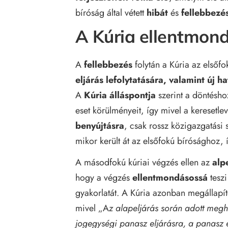
bíróság által vétett
hibát
és
fellebbezés
A Kúria ellentmond
A
fellebbezés
folytán a Kúria az elsőfo
eljárás lefolytatására, valamint új h
A
Kúria álláspontja
szerint a döntéshoz
eset körülményeit, így mivel a keresetle
benyújtásra
, csak rossz közigazgatási
mikor került át az elsőfokú bírósághoz, í
A másodfokú kúriai végzés ellen az
alp
hogy a végzés
ellentmondásossá
teszi
gyakorlatát. A Kúria azonban megállapí
mivel „A
z alapeljárás során adott meg
jogegységi panasz eljárásra, a panasz e