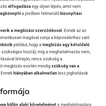
azás
elfogadása
egy olyan lépés, amit nem
egkönnyíti
a jövőben felmerülő
bizonyítási
verik a megbízási szerződéssel
. Ennek az az
omatikusan magával vonja a képviselethez való
nbözik
például, hogy a
megbízás egy kétoldalú
se szükséges hozzá), míg a meghatalmazás nem,
ásával létrejön, nincs szükség a
át megbízás esetén mindig
szükség van a
. Ennek
hiányában alkalmatlan
lesz joghatások
formája
eg külön alaki követelményt
a meghatalmazásra