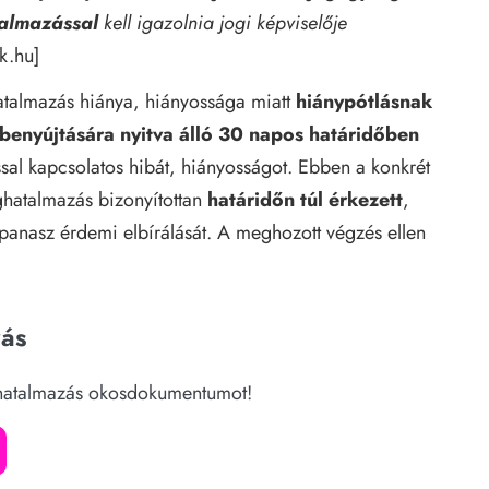
almazással
kell igazolnia jogi képviselője
ak.hu
]
talmazás hiánya, hiányossága miatt
hiánypótlásnak
benyújtására nyitva álló 30 napos határidőben
al kapcsolatos hibát, hiányosságot. Ebben a konkrét
eghatalmazás bizonyítottan
határidőn túl érkezett
,
i panasz érdemi elbírálását. A meghozott végzés ellen
ás
ghatalmazás okosdokumentumot!