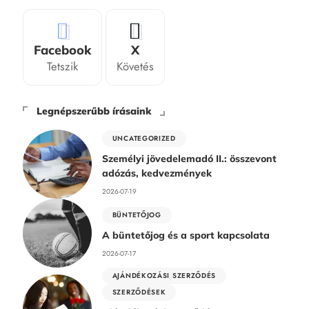
Facebook
X
Tetszik
Követés
Legnépszerűbb írásaink
UNCATEGORIZED
Személyi jövedelemadó II.: összevont
adózás, kedvezmények
2026-07-19
BÜNTETŐJOG
A büntetőjog és a sport kapcsolata
2026-07-17
AJÁNDÉKOZÁSI SZERZŐDÉS
SZERZŐDÉSEK