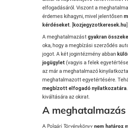
elfogadásáról. Viszont a meghatalm
érdemes kihagyni, mivel jelentősen
m
kérdéseket
. [
kozjegyzotkeresek.hu
]
A meghatalmazást
gyakran összeke
oka, hogy a megbízási szerződés aut
jogot. A két jogintézmény abban
külö
jogügylet
(vagyis a felek egyetérté
az már a meghatalmazó kinyilatkoztat
meghatalmazott egyetértésére. Teh
megbízott elfogadó nyilatkozatára
kiváltására az okirat.
A meghatalmazás 
A Polgári Törvénykönyv
nem határoz m