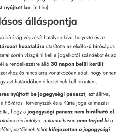
t nyújtott be
. [
njt.hu
]
ásos álláspontja
kú bíróság végzését hatályon kívül helyezte és az
atározat hozatalára
utasította az elsőfokú bíróságot.
atal során vizsgálni kell a jogalkotói szándékot és az
vél a rendelkezésre álló
30 napon belül került
 szervhez és nincs arra vonatkozóan adat, hogy onnan
gy azt határidőben érkezettnek kell tekinteni.
eres nyújtott be jogegységi panaszt
, azt állítva,
 a Fővárosi Törvényszék és a Kúria jogalkalmazási
totta, hogy a
jogegységi panasz nem bírálható el
,
hatalmazás hatálya, automatikusan
nem terjed ki
a
lőterjesztőjének tehát
kifejezetten a jogegységi