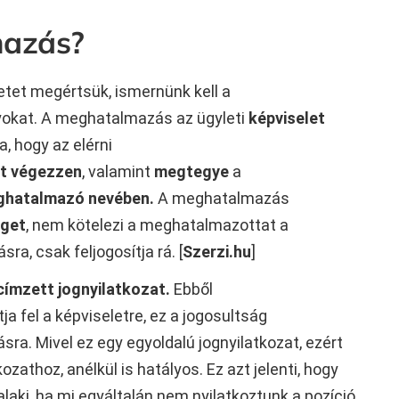
mazás?
setet megértsük,
ismernünk kell a
okat. A meghatalmazás az ügyleti
képviselet
a, hogy az elérni
t végezzen
, valamint
megtegye
a
hatalmazó nevében.
A meghatalmazás
éget
, nem kötelezi a meghatalmazottat a
a, csak feljogosítja rá. [
Szerzi.hu
]
címzett jognyilatkozat.
Ebből
ja fel a képviseletre, ez a jogosultság
sra. Mivel ez egy egyoldalú jognyilatkozat, ezért
ozathoz, anélkül is hatályos. Ez azt jelenti, hogy
alaki, ha mi egyáltalán nem nyilatkoztunk a pozíció