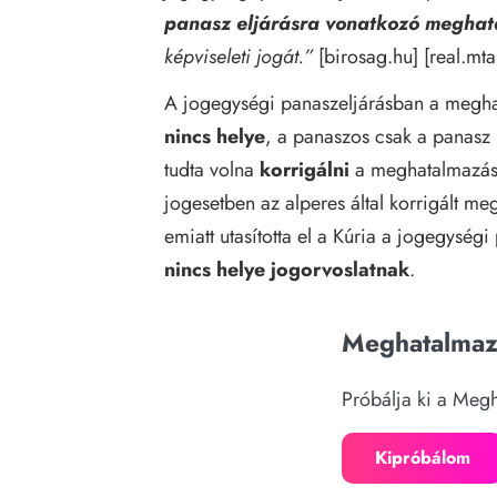
panasz eljárásra vonatkozó meghat
képviseleti jogát.”
[
birosag.hu]
[real.mt
A jogegységi panaszeljárásban a megha
nincs helye
, a panaszos csak a panasz
tudta volna
korrigálni
a meghatalmazáss
jogesetben az alperes által korrigált m
emiatt utasította el a Kúria a jogegység
nincs helye jogorvoslatnak
.
Meghatalmaz
Próbálja ki a Me
Kipróbálom