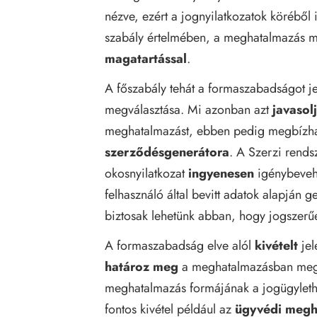
nézve, ezért a jognyilatkozatok köréből 
szabály értelmében, a meghatalmazás 
magatartással
.
A főszabály tehát a formaszabadságot je
megválasztása. Mi azonban azt
javasol
meghatalmazást, ebben pedig megbízhat
szerződésgenerátora
. A Szerzi rend
okosnyilatkozat
ingyenesen
igénybeveh
felhasználó által bevitt adatok alapján g
biztosak lehetünk abban, hogy jogszerűe
A formaszabadság elve alól
kivételt
jel
határoz meg
a meghatalmazásban megsz
meghatalmazás formájának a jogügylethez
fontos kivétel például az
ügyvédi megh