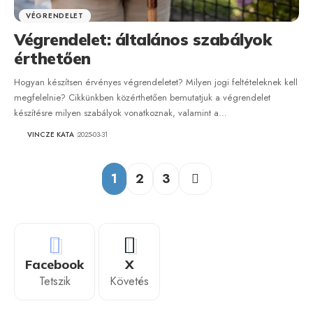
VÉGRENDELET
Végrendelet: általános szabályok
érthetően
Hogyan készítsen érvényes végrendeletet? Milyen jogi feltételeknek kell
megfelelnie? Cikkünkben közérthetően bemutatjuk a végrendelet
készítésre milyen szabályok vonatkoznak, valamint a…
VINCZE KATA
2025-03-31
1
2
3
Facebook
X
Tetszik
Követés