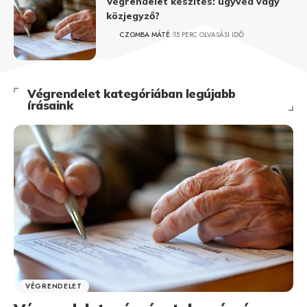
Végrendelet készítés: ügyvéd vagy
közjegyző?
CZOMBA MÁTÉ
15 PERC OLVASÁSI IDŐ
Végrendelet kategóriában legújabb
írásaink
VÉGRENDELET