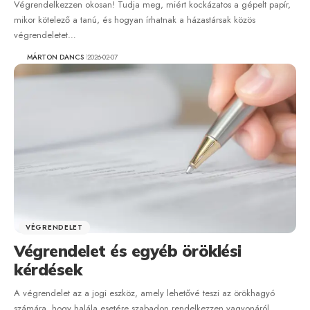
Végrendelkezzen okosan! Tudja meg, miért kockázatos a gépelt papír,
mikor kötelező a tanú, és hogyan írhatnak a házastársak közös
végrendeletet…
MÁRTON DANCS
2026-02-07
VÉGRENDELET
Végrendelet és egyéb öröklési
kérdések
A végrendelet az a jogi eszköz, amely lehetővé teszi az örökhagyó
számára, hogy halála esetére szabadon rendelkezzen vagyonáról.