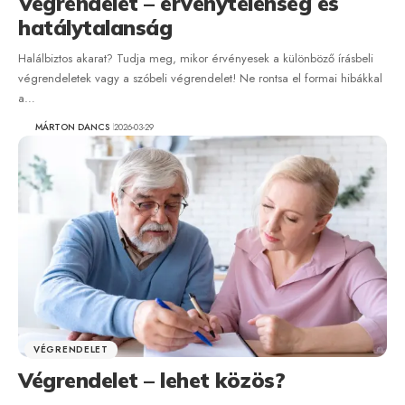
Végrendelet – érvénytelenség és
hatálytalanság
Halálbiztos akarat? Tudja meg, mikor érvényesek a különböző írásbeli
végrendeletek vagy a szóbeli végrendelet! Ne rontsa el formai hibákkal
a…
MÁRTON DANCS
2026-03-29
VÉGRENDELET
Végrendelet – lehet közös?