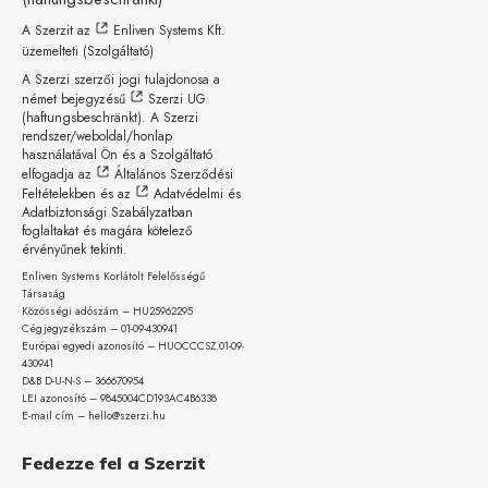
A Szerzit az
Enliven Systems Kft.
üzemelteti (Szolgáltató)
A Szerzi szerzői jogi tulajdonosa a
német bejegyzésű
Szerzi UG
(haftungsbeschränkt)
. A Szerzi
rendszer/weboldal/honlap
használatával Ön és a Szolgáltató
elfogadja az
Általános Szerződési
Feltételekben
és az
Adatvédelmi és
Adatbiztonsági Szabályzatban
foglaltakat és magára kötelező
érvényűnek tekinti.
Enliven Systems Korlátolt Felelősségű
Társaság
Közösségi adószám – HU25962295
Cégjegyzékszám – 01-09-
430941
Európai egyedi azonosító – HUOCCCSZ.01-09-
430941
D&B D-U-N-S – 366670954
LEI azonosító – 9845004CD193AC4B6338
E-mail cím – hello@szerzi.hu
Fedezze fel a Szerzit