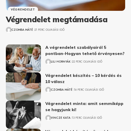
VÉGRENDELET
Végrendelet megtámadása
CZOMBA MÁTÉ
21 PERC OLVASÁSI IDŐ
A végrendelet szabályairól 5
pontban-Hogyan tehető érvényesen?
LILI HORNYÁK
22 PERC OLVASÁSI IDŐ
Végrendelet készítés – 10 kérdés és
10 válasz
CZOMBA MÁTÉ
16 PERC OLVASÁSI IDŐ
Végrendelet minta: amit semmiképp
se hagyjunk ki!
VINCZE KATA
13 PERC OLVASÁSI IDŐ