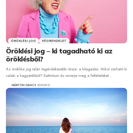
ÖRÖKLÉSI JOG
VÉGRENDELET
Öröklési jog – ki tagadható ki az
öröklésből?
Az öröklési jog talán legérdekesebb része: a kitagadás. Mikor zárható ki
valaki a hagyatékból? Kattintson és ismerje meg a feltételeket…
MÁRTON DANCS
2025-09-21