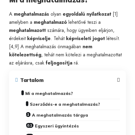
A
meghatalmazás
olyan
egyoldalú
nyilatkozat
[1]
amelyben a
meghatalmazó
lehetővé teszi a
meghatalmazott
számára, hogy ügyeiben eljárjon,
érdekeit
képviselje
. Tehát
képviseleti jogot
létesít.
[4,9] A
meghatalmazás
önmagában
nem
kötelezettség
, tehát nem kötelezi a meghatalmazottat
az eljárásra, csak
feljogosítja
rá.
Tartalom
Mi a meghatalmazás?
Szerződés-e a meghatalmazás?
A meghatalmazás tárgya
Egyszeri ügyintézés