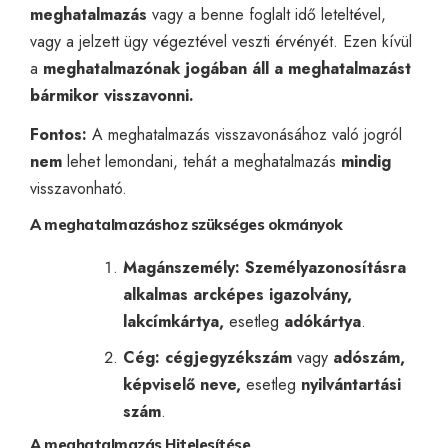
meghatalmazás
vagy a benne foglalt idő leteltével,
vagy a jelzett ügy végeztével veszti érvényét. Ezen kívül
a
meghatalmazónak jogában áll a meghatalmazást
bármikor visszavonni.
Fontos:
A meghatalmazás visszavonásához való jogról
nem
lehet lemondani, tehát a meghatalmazás
mindig
visszavonható.
A meghatalmazáshoz szükséges okmányok
Magánszemély: Személyazonosításra
alkalmas arcképes igazolvány,
lakcímkártya,
esetleg
adókártya
.
Cég: cégjegyzékszám
vagy
adószám,
képviselő neve,
esetleg
nyilvántartási
szám
.
A meghatalmazás
Hitelesítése