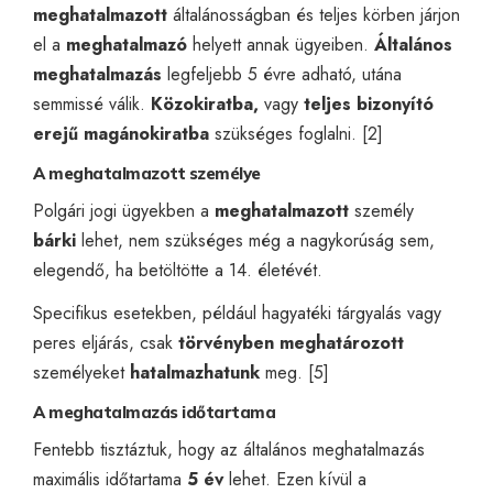
meghatalmazott
általánosságban és teljes körben járjon
el a
meghatalmazó
helyett annak ügyeiben.
Általános
meghatalmazás
legfeljebb 5 évre adható, utána
semmissé válik.
Közokiratba,
vagy
teljes bizonyító
erejű magánokiratba
szükséges foglalni. [2]
A meghatalmazott személye
Polgári jogi ügyekben a
meghatalmazott
személy
bárki
lehet, nem szükséges még a nagykorúság sem,
elegendő, ha betöltötte a 14. életévét.
Specifikus esetekben, például hagyatéki tárgyalás vagy
peres eljárás, csak
törvényben meghatározott
személyeket
hatalmazhatunk
meg. [5]
A meghatalmazás időtartama
Fentebb tisztáztuk, hogy az általános meghatalmazás
maximális időtartama
5 év
lehet. Ezen kívül a