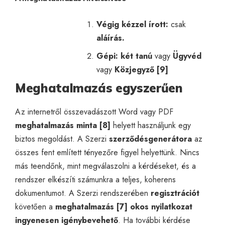
Végig kézzel írott:
csak
aláírás.
Gépi: két tanú
vagy
Ügyvéd
vagy
Közjegyző [9]
Meghatalmazás egyszerűen
Az internetről összevadászott Word vagy PDF
meghatalmazás
minta
[8]
helyett használjunk egy
biztos megoldást. A Szerzi
szerződésgenerátora
az
összes fent említett tényezőre figyel helyettünk. Nincs
más teendőnk, mint megválaszolni a kérdéseket, és a
rendszer elkészíti számunkra a teljes, koherens
dokumentumot. A Szerzi rendszerében
regisztrációt
követően a
meghatalmazás
[7]
okos nyilatkozat
ingyenesen
igénybevehető
. Ha további kérdése