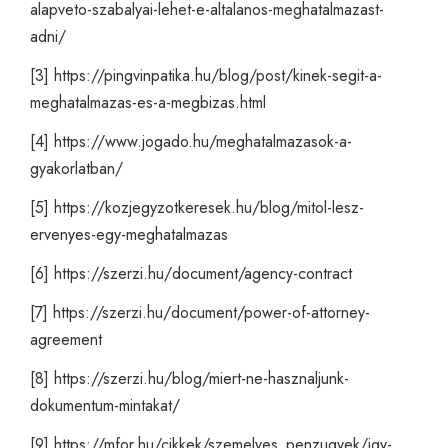
alapveto-szabalyai-lehet-e-altalanos-meghatalmazast-
adni/
[3]
https://pingvinpatika.hu/blog/post/kinek-segit-a-
meghatalmazas-es-a-megbizas.html
[4]
https://www.jogado.hu/meghatalmazasok-a-
gyakorlatban/
[5]
https://kozjegyzotkeresek.hu/blog/mitol-lesz-
ervenyes-egy-meghatalmazas
[6]
https://szerzi.hu/document/agency-contract
[7]
https://szerzi.hu/document/power-of-attorney-
agreement
[8]
https://szerzi.hu/blog/miert-ne-hasznaljunk-
dokumentum-mintakat/
[9]
https://mfor.hu/cikkek/szemelyes_penzugyek/igy-