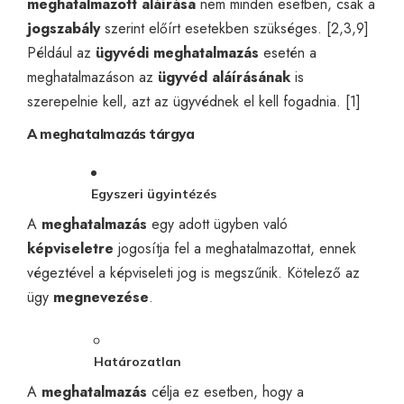
meghatalmazott aláírása
nem minden esetben, csak a
jogszabály
szerint előírt esetekben szükséges. [2,3,9]
Például az
ügyvédi
meghatalmazás
esetén a
meghatalmazáson az
ügyvéd aláírásának
is
szerepelnie kell, azt az ügyvédnek el kell fogadnia. [1]
A meghatalmazás tárgya
Egyszeri ügyintézés
A
meghatalmazás
egy adott ügyben való
képviseletre
jogosítja fel a meghatalmazottat, ennek
végeztével a képviseleti jog is megszűnik. Kötelező az
ügy
megnevezése
.
Határozatlan
A
meghatalmazás
célja ez esetben, hogy a