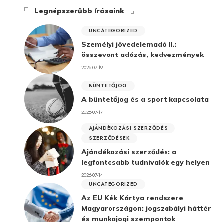
Legnépszerűbb írásaink
UNCATEGORIZED
Személyi jövedelemadó II.:
összevont adózás, kedvezmények
2026-07-19
BÜNTETŐJOG
A büntetőjog és a sport kapcsolata
2026-07-17
AJÁNDÉKOZÁSI SZERZŐDÉS
SZERZŐDÉSEK
Ajándékozási szerződés: a
legfontosabb tudnivalók egy helyen
2026-07-14
UNCATEGORIZED
Az EU Kék Kártya rendszere
Magyarországon: jogszabályi háttér
és munkajogi szempontok