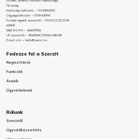
Enliven Systems Korlátolt Felelősségű
Társaság
Közösségi adószám – HU25962295
Cégjegyzékszám – 01-09-
430941
Európai egyedi azonosító – HUOCCCSZ.01-09-
430941
D&B D-U-N-S – 366670954
LEI azonosító – 9845004CD193AC4B6338
E-mail cím – hello@szerzi.hu
Fedezze fel a Szerzit
Regisztráció
Funkciók
Áraink
Ügyvédeknek
Rólunk
Szerziről
Ügyvédközvetítés