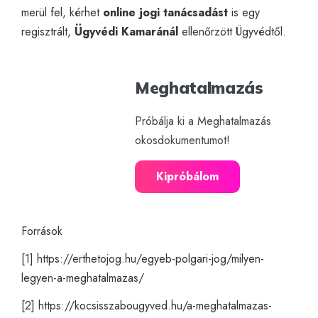
merül fel, kérhet
online
jogi tanácsadást
is egy
regisztrált,
Ügyvédi Kamaránál
ellenőrzött Ügyvédtől.
Meghatalmazás
Próbálja ki a Meghatalmazás
okosdokumentumot!
Kipróbálom
Források
[1]
https://erthetojog.hu/egyeb-polgari-jog/milyen-
legyen-a-meghatalmazas/
[2]
https://kocsisszabougyved.hu/a-meghatalmazas-