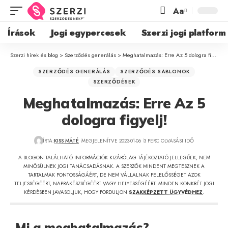
Aa
Írások
Jogi egypercesek
Szerzi jogi platform
Szerzi hírek és blog
>
Szerződés generálás
>
Meghatalmazás: Erre Az 5 dologra figyelj!
SZERZŐDÉS GENERÁLÁS
SZERZŐDÉS SABLONOK
SZERZŐDÉSEK
Meghatalmazás: Erre Az 5
dologra figyelj!
ÍRTA:
KISS MÁTÉ
MEGJELENÍTVE 2023-01-06
3 PERC OLVASÁSI IDŐ
A BLOGON TALÁLHATÓ INFORMÁCIÓK KIZÁRÓLAG TÁJÉKOZTATÓ JELLEGŰEK, NEM
MINŐSÜLNEK JOGI TANÁCSADÁSNAK. A SZERZŐK MINDENT MEGTESZNEK A
TARTALMAK PONTOSSÁGÁÉRT, DE NEM VÁLLALNAK FELELŐSSÉGET AZOK
TELJESSÉGÉÉRT, NAPRAKÉSZSÉGÉÉRT VAGY HELYESSÉGÉÉRT. MINDEN KONKRÉT JOGI
KÉRDÉSBEN JAVASOLJUK, HOGY FORDULJON
SZAKKÉPZETT ÜGYVÉDHEZ
.
Mi a meghatalmazás?