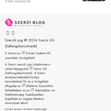
15 PERC OLVASÁSI IDŐ
Szerzői jog @ 2024
Szerzi UG
(haftungsbeschränkt)
A Szerzit az
Enliven Systems Kft.
üzemelteti (Szolgáltató)
A Szerzi szerzői jogi tulajdonosa a
német bejegyzésű
Szerzi UG
(haftungsbeschränkt)
. A Szerzi
rendszer/weboldal/honlap
használatával Ön és a Szolgáltató
elfogadja az
Általános Szerződési
Feltételekben
és az
Adatvédelmi és
Adatbiztonsági Szabályzatban
foglaltakat és magára kötelező
érvényűnek tekinti.
Enliven Systems Korlátolt Felelősségű