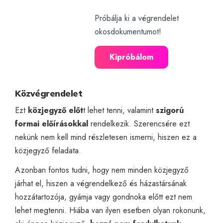
Próbálja ki a végrendelet
okosdokumentumot!
Kipróbálom
Közvégrendelet
Ezt
közjegyző előt
t lehet tenni, valamint
szigorú
formai előírásokkal
rendelkezik. Szerencsére ezt
nekünk nem kell mind részletesen ismerni, hiszen ez a
közjegyző feladata.
Azonban fontos tudni, hogy nem minden közjegyző
járhat el, hiszen a végrendelkező és házastársának
hozzátartozója, gyámja vagy gondnoka előtt ezt nem
lehet megtenni. Hiába van ilyen esetben olyan rokonunk,