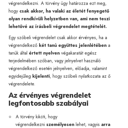
végrendelkezni. A törvény úgy határozza ezt meg,
hogy
csak akkor, ha
valaki az életét fenyegető
olyan rendkívüli helyzetben van, ami nem teszi
lehetővé az írásbeli végrendelet megtételét.
Egy szóbeli végrendelet csak akkor érvényes, ha a
végrendelkező
két tanú együttes jelenlétében
a
tanúk által
értett nyelven
végakaratát egész
terjedelmében szóban, vagy jelnyelvet használó
végrendelkező esetén jelnyelven, előadja, valamint
egyidejűleg
kijelenti
, hogy szóbeli nyilatkozata az ő
végrendelete.
Az érvényes végrendelet
legfontosabb szabályai
A törvény kiköti, hogy
végrendelkezni
személyesen
lehet, vagyis
arra