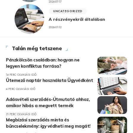
2026-07-17
UNCATEGORIZED
A részvényekről általában
2026-07-12
Talán még tetszene
Pénzkölcsön családban: hogyan ne
legyen konfliktus forrása?
14 PERC OLVASÁSI IDŐ
Ütemező naptár használata Ügyvédként
4 PERC OLVASÁSI IDŐ
Adásvételi szerződés-Útmutató ahhoz,
amikor hibás a megvett termék
21 PERC OLVASÁSI IDŐ
Megbízási szerződés minta és
bűncselekmény: így védheti meg magát!