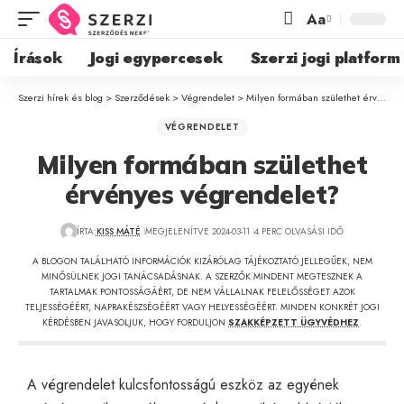
Aa
Írások
Jogi egypercesek
Szerzi jogi platform
Szerzi hírek és blog
>
Szerződések
>
Végrendelet
>
Milyen formában születhet érvényes végrendelet?
VÉGRENDELET
Milyen formában születhet
érvényes végrendelet?
ÍRTA:
KISS MÁTÉ
MEGJELENÍTVE 2024-03-11
4 PERC OLVASÁSI IDŐ
A BLOGON TALÁLHATÓ INFORMÁCIÓK KIZÁRÓLAG TÁJÉKOZTATÓ JELLEGŰEK, NEM
MINŐSÜLNEK JOGI TANÁCSADÁSNAK. A SZERZŐK MINDENT MEGTESZNEK A
TARTALMAK PONTOSSÁGÁÉRT, DE NEM VÁLLALNAK FELELŐSSÉGET AZOK
TELJESSÉGÉÉRT, NAPRAKÉSZSÉGÉÉRT VAGY HELYESSÉGÉÉRT. MINDEN KONKRÉT JOGI
KÉRDÉSBEN JAVASOLJUK, HOGY FORDULJON
SZAKKÉPZETT ÜGYVÉDHEZ
.
A végrendelet kulcsfontosságú eszköz az egyének