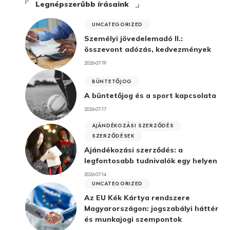
Legnépszerűbb írásaink
UNCATEGORIZED
Személyi jövedelemadó II.:
összevont adózás, kedvezmények
2026-07-19
BÜNTETŐJOG
A büntetőjog és a sport kapcsolata
2026-07-17
AJÁNDÉKOZÁSI SZERZŐDÉS
SZERZŐDÉSEK
Ajándékozási szerződés: a
legfontosabb tudnivalók egy helyen
2026-07-14
UNCATEGORIZED
Az EU Kék Kártya rendszere
Magyarországon: jogszabályi háttér
és munkajogi szempontok