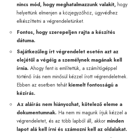
nincs mód, hogy meghatalmazzunk valakit,
hogy
helyettünk elmenjen a közjegyzőhöz, ügyvédhez
elkészíttetni a végrendeletünket.
Fontos, hogy szerepeljen rajta
a készítés
dátuma.
Sajátkezűleg írt végrendelet esetén azt
az
elejétől a végéig
a személynek magának kell
írnia.
Ahogy fent is említettük, a számítógéppel
történő írás nem minősül kézzel írott végrendeletnek.
Ebben az esetben tehát
kiemelt fontosságú a
kézírás.
Az
aláírás nem hiányozhat, kötelező eleme
a
dokumentumnak.
Ha nem mi magunk írjuk kézzel a
végrendeletet, és az több lapból áll, akkor
minden
lapot alá kell írni és számozni kell az oldalakat.