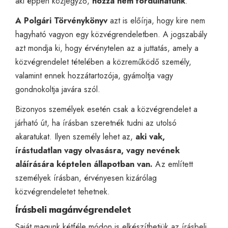
aki éppen közjegyző,
hozzá nem fordulhatunk
.
A Polgári Törvénykönyv
azt is előírja, hogy kire nem
hagyható vagyon egy közvégrendeletben. A jogszabály
azt mondja ki, hogy érvénytelen az a juttatás, amely a
közvégrendelet tételében a közreműködő személy,
valamint ennek hozzátartozója, gyámoltja vagy
gondnokoltja javára szól.
Bizonyos személyek esetén csak a közvégrendelet a
járható út, ha írásban szeretnék tudni az utolsó
akaratukat. Ilyen személy lehet az,
aki vak,
írástudatlan vagy olvasásra, vagy nevének
aláírására képtelen állapotban van.
Az említett
személyek írásban, érvényesen kizárólag
közvégrendeletet tehetnek.
Írásbeli magánvégrendelet
Saját magunk kétféle módon is elkészíthetjük az írásbeli