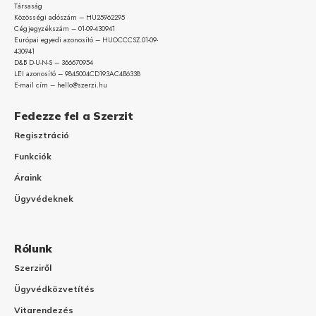
Társaság
Közösségi adószám – HU25962295
Cégjegyzékszám – 01-09-
430941
Európai egyedi azonosító – HUOCCCSZ.01-09-
430941
D&B D-U-N-S – 366670954
LEI azonosító – 9845004CD193AC4B6338
E-mail cím – hello@szerzi.hu
Fedezze fel a Szerzit
Regisztráció
Funkciók
Áraink
Ügyvédeknek
Rólunk
Szerziről
Ügyvédközvetítés
Vitarendezés