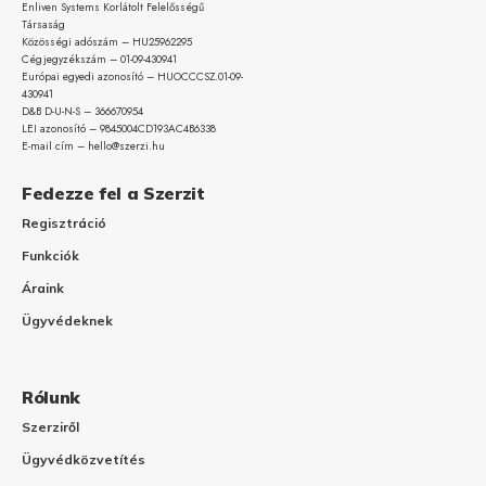
Enliven Systems Korlátolt Felelősségű
Társaság
Közösségi adószám – HU25962295
Cégjegyzékszám – 01-09-
430941
Európai egyedi azonosító – HUOCCCSZ.01-09-
430941
D&B D-U-N-S – 366670954
LEI azonosító – 9845004CD193AC4B6338
E-mail cím – hello@szerzi.hu
Fedezze fel a Szerzit
Regisztráció
Funkciók
Áraink
Ügyvédeknek
Rólunk
Szerziről
Ügyvédközvetítés