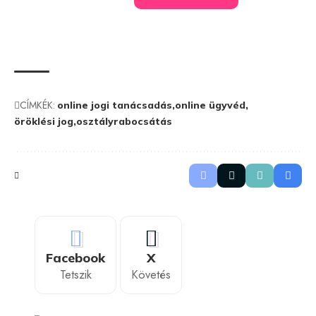
CÍMKÉK:
online jogi tanácsadás
online ügyvéd
öröklési jog
osztályrabocsátás
Facebook
X
Tetszik
Követés