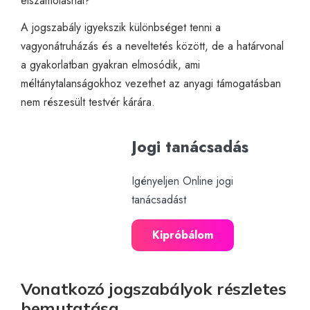
elszámolásnál?
A jogszabály igyekszik különbséget tenni a
vagyonátruházás és a neveltetés között, de a határvonal
a gyakorlatban gyakran elmosódik, ami
méltánytalanságokhoz vezethet az anyagi támogatásban
nem részesült testvér kárára.
Jogi tanácsadás
Igényeljen Online jogi
tanácsadást
Kipróbálom
Vonatkozó jogszabályok részletes
bemutatása