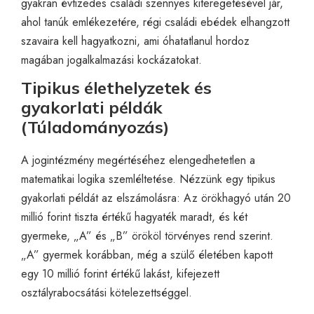
gyakran évtizedes családi szennyes kiteregetésével jár,
ahol tanúk emlékezetére, régi családi ebédek elhangzott
szavaira kell hagyatkozni, ami óhatatlanul hordoz
magában jogalkalmazási kockázatokat.
Tipikus élethelyzetek és
gyakorlati példák
(Túladományozás)
A jogintézmény megértéséhez elengedhetetlen a
matematikai logika szemléltetése. Nézzünk egy tipikus
gyakorlati példát az elszámolásra: Az örökhagyó után 20
millió forint tiszta értékű hagyaték maradt, és két
gyermeke, „A” és „B” örököl törvényes rend szerint.
„A” gyermek korábban, még a szülő életében kapott
egy 10 millió forint értékű lakást, kifejezett
osztályrabocsátási kötelezettséggel.