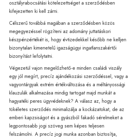
osztályrabocsátási kötelezettséget a szerződésben
kifejezetten ki kell zárni.
Célszerű továbbá magában a szerződésben közös
megegyezéssel rögzíteni az adomány juttatáskori
készpénzértékét is, hogy évtizedekkel később ne kelljen
bizonytalan kimenetelű igazságügyi ingatlanszakértői
bizonyítást lefolytatni.
Végezetül vajon megelőzhető-e minden családi viszály
egy jól megírt, precíz ajándékozási szerződéssel, vagy a
vagyontárgyak extrém értékváltozása és a méltányossági
klauzulák alkalmazása mindig tartogat majd munkát a
hagyatéki peres ügyvédeknek? A válasz az, hogy a
tökéletes szerződés minimalizálja a kockázatokat, de az
emberi kapzsiságot és a gyászból fakadó sérelmeket a
legpontosabb jogi szöveg sem képes teljesen
felszámolni. A precíz jogi munka azonban biztosítja,