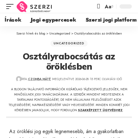
Aa
Írások
Jogi egypercesek
Szerzi jogi platform
Szerzi hírek és blog
>
Uncategorized
>
Osztályrabocsátás az öröklésben
UNCATEGORIZED
Osztályrabocsátás az
öröklésben
ÍRTA:
CZOMBA MÁTÉ
MEGJELENÍTVE 2026-06-28
15 PERC OLVASÁSI IDŐ
A BLOGON TALÁLHATÓ INFORMÁCIÓK KIZÁRÓLAG TÁJÉKOZTATÓ JELLEGŰEK, NEM
MINŐSÜLNEK JOGI TANÁCSADÁSNAK. A SZERZŐK MINDENT MEGTESZNEK A
TARTALMAK PONTOSSÁGÁÉRT, DE NEM VÁLLALNAK FELELŐSSÉGET AZOK
TELJESSÉGÉÉRT, NAPRAKÉSZSÉGÉÉRT VAGY HELYESSÉGÉÉRT. MINDEN KONKRÉT JOGI
KÉRDÉSBEN JAVASOLJUK, HOGY FORDULJON
SZAKKÉPZETT ÜGYVÉDHEZ
.
Az öröklési jog egyik legnemesebb, ám a gyakorlatban