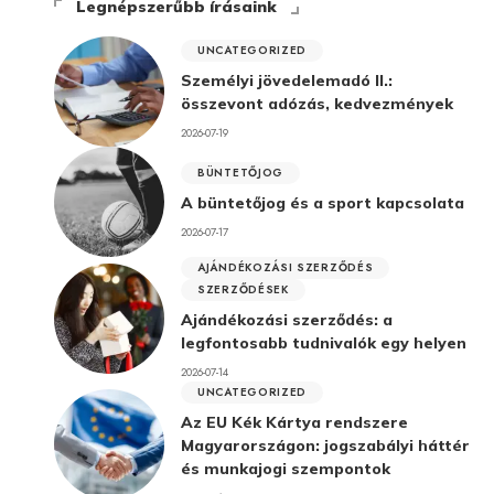
Legnépszerűbb írásaink
UNCATEGORIZED
Személyi jövedelemadó II.:
összevont adózás, kedvezmények
2026-07-19
BÜNTETŐJOG
A büntetőjog és a sport kapcsolata
2026-07-17
AJÁNDÉKOZÁSI SZERZŐDÉS
SZERZŐDÉSEK
Ajándékozási szerződés: a
legfontosabb tudnivalók egy helyen
2026-07-14
UNCATEGORIZED
Az EU Kék Kártya rendszere
Magyarországon: jogszabályi háttér
és munkajogi szempontok