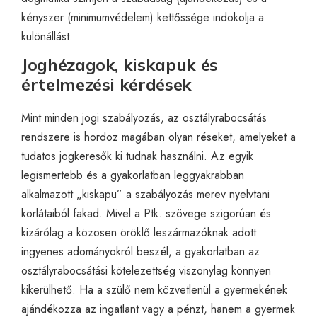
kényszer (minimumvédelem) kettőssége indokolja a
különállást.
Joghézagok, kiskapuk és
értelmezési kérdések
Mint minden jogi szabályozás, az osztályrabocsátás
rendszere is hordoz magában olyan réseket, amelyeket a
tudatos jogkeresők ki tudnak használni. Az egyik
legismertebb és a gyakorlatban leggyakrabban
alkalmazott „kiskapu” a szabályozás merev nyelvtani
korlátaiból fakad. Mivel a Ptk. szövege szigorúan és
kizárólag a közösen öröklő leszármazóknak adott
ingyenes adományokról beszél, a gyakorlatban az
osztályrabocsátási kötelezettség viszonylag könnyen
kikerülhető. Ha a szülő nem közvetlenül a gyermekének
ajándékozza az ingatlant vagy a pénzt, hanem a gyermek