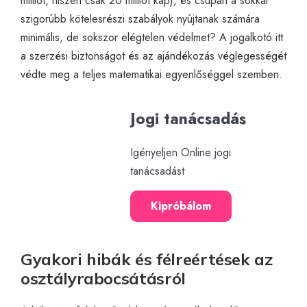
milliót, hiszen csak 20 milliót kap), és csupán a sokkal
szigorúbb kötelesrészi szabályok nyújtanak számára
minimális, de sokszor elégtelen védelmet? A jogalkotó itt
a szerzési biztonságot és az ajándékozás véglegességét
védte meg a teljes matematikai egyenlőséggel szemben.
Jogi tanácsadás
Igényeljen Online jogi
tanácsadást
Kipróbálom
Gyakori hibák és félreértések az
osztályrabocsátásról