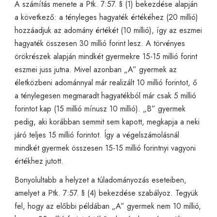
A számítás menete a Ptk. 7:57. § (1) bekezdése alapján
a következő: a tényleges hagyaték értékéhez (20 millió)
hozzáadjuk az adomány értékét (10 millió), így az eszmei
hagyaték összesen 30 millió forint lesz. A törvényes
örökrészek alapján mindkét gyermekre 15-15 millió forint
eszmei juss jutna. Mivel azonban „A” gyermek az
életközbeni adománnyal már realizált 10 millió forintot, ő
a ténylegesen megmaradt hagyatékból már csak 5 millió
forintot kap (15 millió mínusz 10 millió). „B” gyermek
pedig, aki korábban semmit sem kapott, megkapja a neki
járó teljes 15 millió forintot. Így a végelszámolásnál
mindkét gyermek összesen 15-15 millió forintnyi vagyoni
értékhez jutott.
Bonyolultabb a helyzet a túladományozás eseteiben,
amelyet a Ptk. 7:57. § (4) bekezdése szabályoz. Tegyük
fel, hogy az előbbi példában „A” gyermek nem 10 millió,