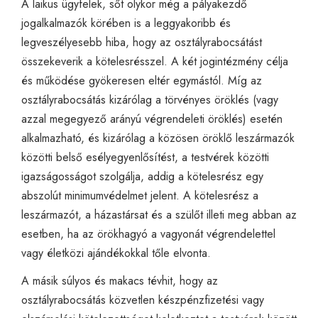
A laikus ügyfelek, sőt olykor még a pályakezdő
jogalkalmazók körében is a leggyakoribb és
legveszélyesebb hiba, hogy az osztályrabocsátást
összekeverik a kötelesrésszel. A két jogintézmény célja
és működése gyökeresen eltér egymástól. Míg az
osztályrabocsátás kizárólag a törvényes öröklés (vagy
azzal megegyező arányú végrendeleti öröklés) esetén
alkalmazható, és kizárólag a közösen öröklő leszármazók
közötti belső esélyegyenlősítést, a testvérek közötti
igazságosságot szolgálja, addig a kötelesrész egy
abszolút minimumvédelmet jelent. A kötelesrész a
leszármazót, a házastársat és a szülőt illeti meg abban az
esetben, ha az örökhagyó a vagyonát végrendelettel
vagy életközi ajándékokkal tőle elvonta.
A másik súlyos és makacs tévhit, hogy az
osztályrabocsátás közvetlen készpénzfizetési vagy