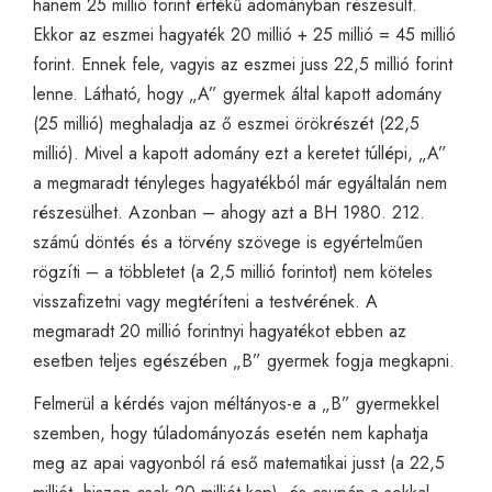
hanem 25 millió forint értékű adományban részesült.
Ekkor az eszmei hagyaték 20 millió + 25 millió = 45 millió
forint. Ennek fele, vagyis az eszmei juss 22,5 millió forint
lenne. Látható, hogy „A” gyermek által kapott adomány
(25 millió) meghaladja az ő eszmei örökrészét (22,5
millió). Mivel a kapott adomány ezt a keretet túllépi, „A”
a megmaradt tényleges hagyatékból már egyáltalán nem
részesülhet. Azonban – ahogy azt a BH 1980. 212.
számú döntés és a törvény szövege is egyértelműen
rögzíti – a többletet (a 2,5 millió forintot) nem köteles
visszafizetni vagy megtéríteni a testvérének. A
megmaradt 20 millió forintnyi hagyatékot ebben az
esetben teljes egészében „B” gyermek fogja megkapni.
Felmerül a kérdés vajon méltányos-e a „B” gyermekkel
szemben, hogy túladományozás esetén nem kaphatja
meg az apai vagyonból rá eső matematikai jusst (a 22,5