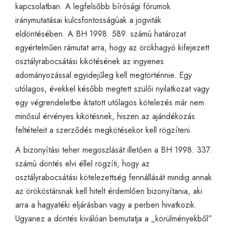
kapcsolatban. A legfelsőbb bírósági fórumok
iránymutatásai kulcsfontosságúak a jogviták
eldöntésében. A BH 1998. 589. számú határozat
egyértelműen rámutat arra, hogy az örökhagyó kifejezett
osztályrabocsátási kikötésének az ingyenes
adományozással egyidejűleg kell megtörténnie. Egy
utólagos, évekkel később megtett szülői nyilatkozat vagy
egy végrendeletbe iktatott utólagos kötelezés már nem
minősül érvényes kikötésnek, hiszen az ajándékozás
feltételeit a szerződés megkötésekor kell rögzíteni.
A bizonyítási teher megoszlását illetően a BH 1998. 337.
számú döntés elvi éllel rögzíti, hogy az
osztályrabocsátási kötelezettség fennállását mindig annak
az örököstársnak kell hitelt érdemlően bizonyítania, aki
arra a hagyatéki eljárásban vagy a perben hivatkozik.
Ugyanez a döntés kiválóan bemutatja a „körülményekből”