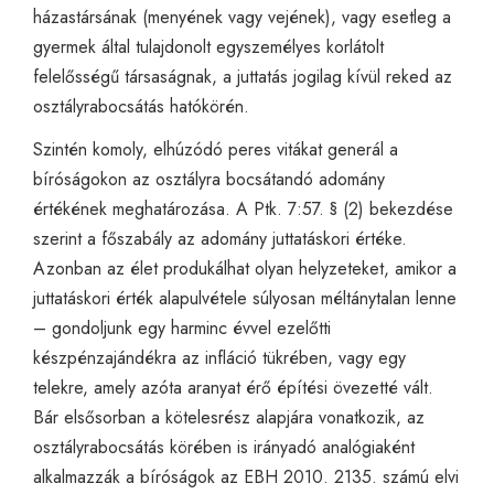
házastársának (menyének vagy vejének), vagy esetleg a
gyermek által tulajdonolt egyszemélyes korlátolt
felelősségű társaságnak, a juttatás jogilag kívül reked az
osztályrabocsátás hatókörén.
Szintén komoly, elhúzódó peres vitákat generál a
bíróságokon az osztályra bocsátandó adomány
értékének meghatározása. A Ptk. 7:57. § (2) bekezdése
szerint a főszabály az adomány juttatáskori értéke.
Azonban az élet produkálhat olyan helyzeteket, amikor a
juttatáskori érték alapulvétele súlyosan méltánytalan lenne
– gondoljunk egy harminc évvel ezelőtti
készpénzajándékra az infláció tükrében, vagy egy
telekre, amely azóta aranyat érő építési övezetté vált.
Bár elsősorban a kötelesrész alapjára vonatkozik, az
osztályrabocsátás körében is irányadó analógiaként
alkalmazzák a bíróságok az EBH 2010. 2135. számú elvi