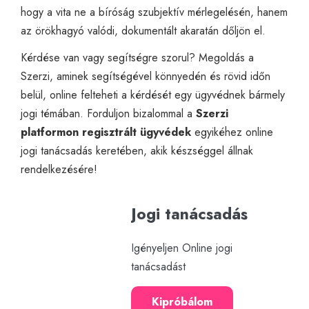
hogy a vita ne a bíróság szubjektív mérlegelésén, hanem
az örökhagyó valódi, dokumentált akaratán dőljön el.
Kérdése van vagy segítségre szorul? Megoldás a
Szerzi, aminek segítségével könnyedén és rövid időn
belül, online felteheti a kérdését egy ügyvédnek bármely
jogi témában. Forduljon bizalommal a
Szerzi
platformon regisztrált ügyvédek
egyikéhez
online
jogi tanácsadás
keretében, akik készséggel állnak
rendelkezésére!
Jogi tanácsadás
Igényeljen Online jogi
tanácsadást
Kipróbálom