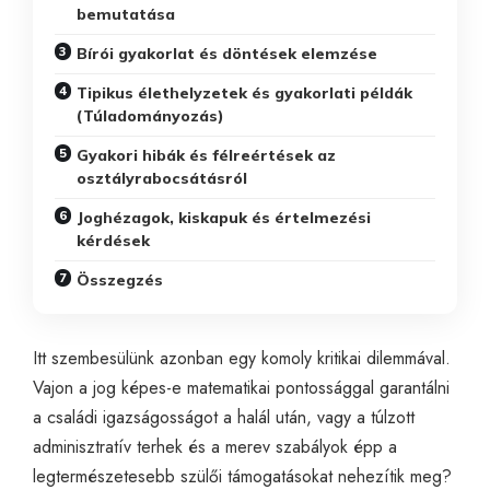
bemutatása
Bírói gyakorlat és döntések elemzése
Tipikus élethelyzetek és gyakorlati példák
(Túladományozás)
Gyakori hibák és félreértések az
osztályrabocsátásról
Joghézagok, kiskapuk és értelmezési
kérdések
Összegzés
Itt szembesülünk azonban egy komoly kritikai dilemmával.
Vajon a jog képes-e matematikai pontossággal garantálni
a családi igazságosságot a halál után, vagy a túlzott
adminisztratív terhek és a merev szabályok épp a
legtermészetesebb szülői támogatásokat nehezítik meg?