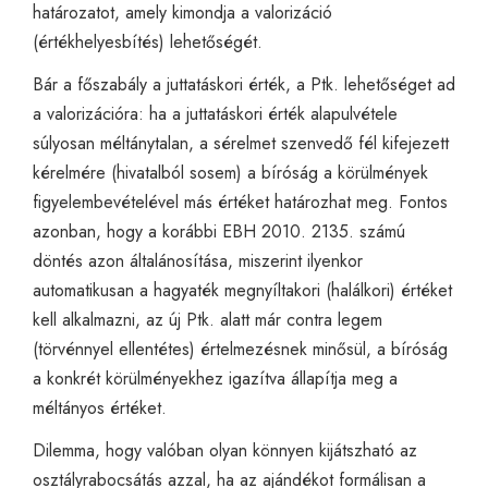
határozatot, amely kimondja a valorizáció
(értékhelyesbítés) lehetőségét.
Bár a főszabály a juttatáskori érték, a Ptk. lehetőséget ad
a valorizációra: ha a juttatáskori érték alapulvétele
súlyosan méltánytalan, a sérelmet szenvedő fél kifejezett
kérelmére (hivatalból sosem) a bíróság a körülmények
figyelembevételével más értéket határozhat meg. Fontos
azonban, hogy a korábbi EBH 2010. 2135. számú
döntés azon általánosítása, miszerint ilyenkor
automatikusan a hagyaték megnyíltakori (halálkori) értéket
kell alkalmazni, az új Ptk. alatt már contra legem
(törvénnyel ellentétes) értelmezésnek minősül, a bíróság
a konkrét körülményekhez igazítva állapítja meg a
méltányos értéket.
Dilemma, hogy valóban olyan könnyen kijátszható az
osztályrabocsátás azzal, ha az ajándékot formálisan a