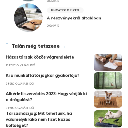
2026-07-17
UNCATEGORIZED
A részvényekről általában
2026-07-12
Talán még tetszene
Házastársak közös végrendelete
13 PERC OLVASÁSI IDŐ
Ki a munkáltatói jogkör gyakorlója?
2 PERC OLVASÁSI IDŐ
Albérleti szerződés 2023: Hogy védjük ki
a drágulást?
3 PERC OLVASÁSI IDŐ
Társasházi jog: Mit tehetünk, ha
valamelyik lakó nem fizet közös
költséget?