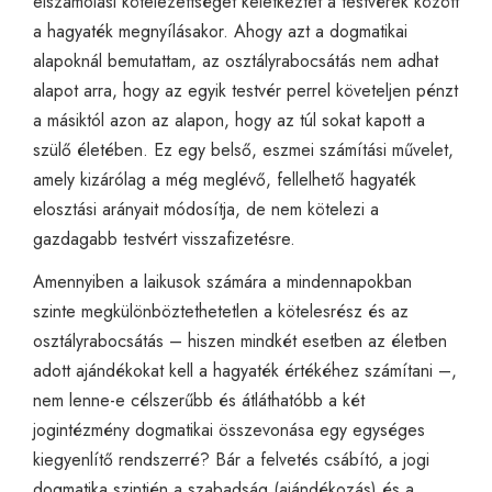
elszámolási kötelezettséget keletkeztet a testvérek között
a hagyaték megnyílásakor. Ahogy azt a dogmatikai
alapoknál bemutattam, az osztályrabocsátás nem adhat
alapot arra, hogy az egyik testvér perrel követeljen pénzt
a másiktól azon az alapon, hogy az túl sokat kapott a
szülő életében. Ez egy belső, eszmei számítási művelet,
amely kizárólag a még meglévő, fellelhető hagyaték
elosztási arányait módosítja, de nem kötelezi a
gazdagabb testvért visszafizetésre.
Amennyiben a laikusok számára a mindennapokban
szinte megkülönböztethetetlen a kötelesrész és az
osztályrabocsátás – hiszen mindkét esetben az életben
adott ajándékokat kell a hagyaték értékéhez számítani –,
nem lenne-e célszerűbb és átláthatóbb a két
jogintézmény dogmatikai összevonása egy egységes
kiegyenlítő rendszerré? Bár a felvetés csábító, a jogi
dogmatika szintjén a szabadság (ajándékozás) és a