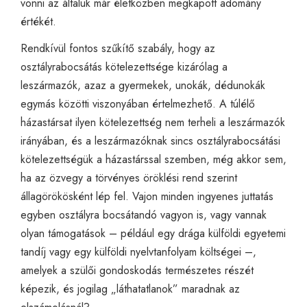
vonni az általuk már életközben megkapott adomány
értékét.
Rendkívül fontos szűkítő szabály, hogy az
osztályrabocsátás kötelezettsége kizárólag a
leszármazók, azaz a gyermekek, unokák, dédunokák
egymás közötti viszonyában értelmezhető. A túlélő
házastársat ilyen kötelezettség nem terheli a leszármazók
irányában, és a leszármazóknak sincs osztályrabocsátási
kötelezettségük a házastárssal szemben, még akkor sem,
ha az özvegy a törvényes öröklési rend szerint
állagörökösként lép fel. Vajon minden ingyenes juttatás
egyben osztályra bocsátandó vagyon is, vagy vannak
olyan támogatások – például egy drága külföldi egyetemi
tandíj vagy egy külföldi nyelvtanfolyam költségei –,
amelyek a szülői gondoskodás természetes részét
képezik, és jogilag „láthatatlanok” maradnak az