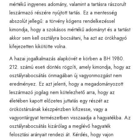
mértékű ingyenes adomány, valamint a tartásra rászorult
leszármazó részére nyújtott tartás. Ez a mentesség
abszolút jellegű: a törvény kógens rendelkezéssel
kimondja, hogy a szokásos mértékű adományt és a tartást
akkor sem kell osztályra bocsátani, ha azt az örökhagyó
kifejezetten kikötötte volna.
A hazai jogalkalmazás alapkövét e körben a BH 1980.
212. számú eseti döntés rögzíti, amely kimondja, hogy az
osztályrabocsátás önmagában új vagyonmozgást nem
eredményez. Ez azt jelenti, hogy a megadományozott
leszármazó jogilag nem kötelezhető arra, hogy az
életében kapott előzetes juttatás egy részét az
örököstársának készpénzben kifizesse, vagy a
vagyontárgyat természetben visszaadja a hagyatékba. Az
osztályrabocsátás kizárólag a meglévő hagyaték
felosztási arányait rendezi át. Kérdés, hogy vajon