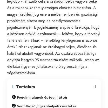
legtöbb vitát szülő célja a családon belüli vagyoni béke
és a rokonok közötti igazságos elosztás biztosítása. A
magyar öröklési jog erre a mélyen emberi és gazdasági
problémára alkotta meg az osztályrabocsátás
jogintézményét. E jogintézmény alapvető funkciója, hogy
a közösen öröklő leszármazók – feltéve, hogy a törvényi
feltételek fennállnak – lehetőleg ténylegesen is azonos
értékű részt kapjanak az örökhagyó teljes, életében és
halálával átadott vagyonából. Az osztályrabocsátás így
egyfajta kiegyenlítő mechanizmusként működik, amely az
életközi ingyenes juttatásokat utólag beszámítja a
végelszámolásba.
Tartalom
Fogalmi alapok és jogi háttér
Vonatkozó jogszabályok részletes