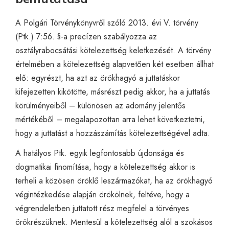
A Polgári Törvénykönyvről szóló 2013. évi V. törvény
(Ptk.) 7:56. §-a precízen szabályozza az
osztályrabocsátási kötelezettség keletkezését. A törvény
értelmében a kötelezettség alapvetően két esetben állhat
elő: egyrészt, ha azt az örökhagyó a juttatáskor
kifejezetten kikötötte, másrészt pedig akkor, ha a juttatás
körülményeiből – különösen az adomány jelentős
mértékéből – megalapozottan arra lehet következtetni,
hogy a juttatást a hozzászámítás kötelezettségével adta.
A hatályos Ptk. egyik legfontosabb újdonsága és
dogmatikai finomítása, hogy a kötelezettség akkor is
terheli a közösen öröklő leszármazókat, ha az örökhagyó
végintézkedése alapján örökölnek, feltéve, hogy a
végrendeletben juttatott rész megfelel a törvényes
örökrészüknek. Mentesül a kötelezettség alól a szokásos