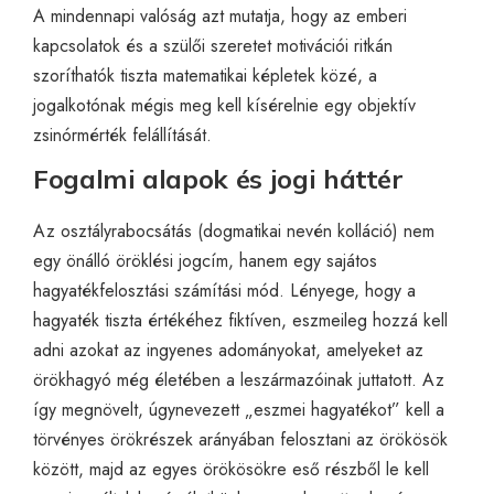
A mindennapi valóság azt mutatja, hogy az emberi
kapcsolatok és a szülői szeretet motivációi ritkán
szoríthatók tiszta matematikai képletek közé, a
jogalkotónak mégis meg kell kísérelnie egy objektív
zsinórmérték felállítását.
Fogalmi alapok és jogi háttér
Az osztályrabocsátás (dogmatikai nevén kolláció) nem
egy önálló öröklési jogcím, hanem egy sajátos
hagyatékfelosztási számítási mód. Lényege, hogy a
hagyaték tiszta értékéhez fiktíven, eszmeileg hozzá kell
adni azokat az ingyenes adományokat, amelyeket az
örökhagyó még életében a leszármazóinak juttatott. Az
így megnövelt, úgynevezett „eszmei hagyatékot” kell a
törvényes örökrészek arányában felosztani az örökösök
között, majd az egyes örökösökre eső részből le kell