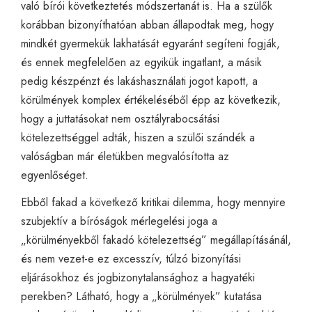
való bírói következtetés módszertanát is. Ha a szülők
korábban bizonyíthatóan abban állapodtak meg, hogy
mindkét gyermekük lakhatását egyaránt segíteni fogják,
és ennek megfelelően az egyikük ingatlant, a másik
pedig készpénzt és lakáshasználati jogot kapott, a
körülmények komplex értékeléséből épp az következik,
hogy a juttatásokat nem osztályrabocsátási
kötelezettséggel adták, hiszen a szülői szándék a
valóságban már életükben megvalósította az
egyenlőséget.
Ebből fakad a következő kritikai dilemma, hogy mennyire
szubjektív a bíróságok mérlegelési joga a
„körülményekből fakadó kötelezettség” megállapításánál,
és nem vezet-e ez excesszív, túlzó bizonyítási
eljárásokhoz és jogbizonytalansághoz a hagyatéki
perekben? Látható, hogy a „körülmények” kutatása