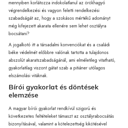
mennyiben korlátozza indokolatlanul az örökhagyó
végrendelkezési és vagyon feletti rendelkezési
szabadságát az, hogy a szokásos mértékű adományt
még kifejezett akarata ellenére sem lehet osztályra
bocsátani?
A jogalkotó itt a társadalmi konvenciókat és a családi
béke védelmét előbbre valónak tartotta a tulajdonos
abszolút akaratszabadságánál, ami elméletileg vitatható,
gyakorlatilag viszont gátat szab a pitiáner utólagos
elszámolási vitáknak.
Bírói gyakorlat és döntések
elemzése
A magyar bírói gyakorlat rendkívül szigorú és
következetes feltételeket támaszt az osztályrabocsátás
bizonyításával, valamint a kötelezettség kikötésével