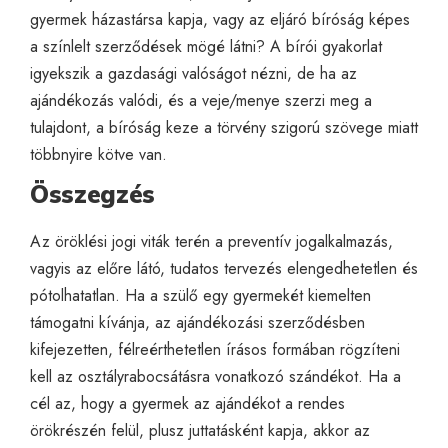
gyermek házastársa kapja, vagy az eljáró bíróság képes
a színlelt szerződések mögé látni? A bírói gyakorlat
igyekszik a gazdasági valóságot nézni, de ha az
ajándékozás valódi, és a veje/menye szerzi meg a
tulajdont, a bíróság keze a törvény szigorú szövege miatt
többnyire kötve van.
Összegzés
Az öröklési jogi viták terén a preventív jogalkalmazás,
vagyis az előre látó, tudatos tervezés elengedhetetlen és
pótolhatatlan. Ha a szülő egy gyermekét kiemelten
támogatni kívánja, az ajándékozási szerződésben
kifejezetten, félreérthetetlen írásos formában rögzíteni
kell az osztályrabocsátásra vonatkozó szándékot. Ha a
cél az, hogy a gyermek az ajándékot a rendes
örökrészén felül, plusz juttatásként kapja, akkor az