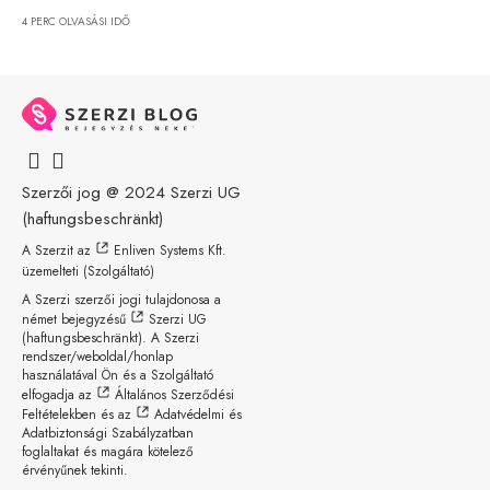
4 PERC OLVASÁSI IDŐ
Szerzői jog @ 2024
Szerzi UG
(haftungsbeschränkt)
A Szerzit az
Enliven Systems Kft.
üzemelteti (Szolgáltató)
A Szerzi szerzői jogi tulajdonosa a
német bejegyzésű
Szerzi UG
(haftungsbeschränkt)
. A Szerzi
rendszer/weboldal/honlap
használatával Ön és a Szolgáltató
elfogadja az
Általános Szerződési
Feltételekben
és az
Adatvédelmi és
Adatbiztonsági Szabályzatban
foglaltakat és magára kötelező
érvényűnek tekinti.