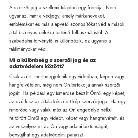
A szerzői jog a szellemi tulajdon egy formája. Nem
ugyanaz, mint a védjegy, amely márkaneveket,
emblémákat és más alapvető azonosítókat véd a mások
által bizonyos célokra történő felhasználástól. A
szabadalmi törvénytől is különbözik, ez ugyanis a
találmányokat védi.
Mi a különbség a szerzői jog és az
adatvédelem között?
Csak azért, mert megjelenik egy videóban, képen vagy
hangfelvételen, még nem Ön birtokolja annak szerzői
jogát. Ha például egy ismerőse készít Önről egy képet,
az övé lesz az általa készített kép szerzői joga. Ha egy
ismerőse vagy valaki más az Ön engedélye nélkül
feltöltött Önről egy videót, képet vagy hangfelvételt, és
az veszélyezteti az Ön vagy adatai biztonságát,
benyújthat egy adatvédelmi panaszt
.