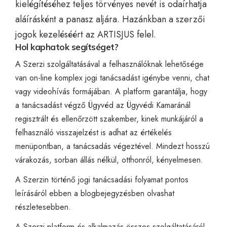
kielégítéséhez teljes törvényes nevét is odaírhatja
aláírásként a panasz aljára. Hazánkban a szerzői
jogok kezeléséért az
ARTISJUS
felel.
Hol kaphatok segítséget?
A
Szerzi
szolgáltatásával a felhasználóknak lehetősége
van on-line komplex jogi tanácsadást igénybe venni, chat
vagy videohívás formájában. A platform garantálja, hogy
a tanácsadást végző Ügyvéd az Ügyvédi Kamaránál
regisztrált és ellenőrzött szakember, kinek munkájáról a
felhasználó visszajelzést is adhat az értékelés
menüpontban, a tanácsadás végeztével. Mindezt hosszú
várakozás, sorban állás nélkül, otthonról, kényelmesen.
A Szerzin történő jogi tanácsadási folyamat pontos
leírásáról
ebben a blogbejegyzésben
olvashat
részletesebben.
A Szerzi platform és alkalmazás összes szolgáltatásáról