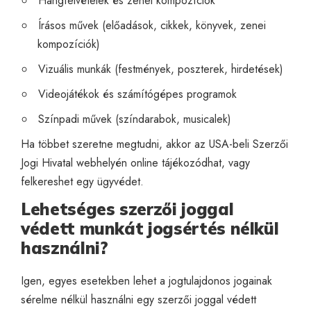
Hangfelvételek és zenei kompozíciók
Írásos művek (előadások, cikkek, könyvek, zenei
kompozíciók)
Vizuális munkák (festmények, poszterek, hirdetések)
Videojátékok és számítógépes programok
Színpadi művek (színdarabok, musicalek)
Ha többet szeretne megtudni, akkor az USA-beli
Szerzői
Jogi Hivatal
webhelyén online tájékozódhat, vagy
felkereshet egy ügyvédet.
Lehetséges szerzői joggal
védett munkát jogsértés nélkül
használni?
Igen, egyes esetekben lehet a jogtulajdonos jogainak
sérelme nélkül használni egy szerzői joggal védett