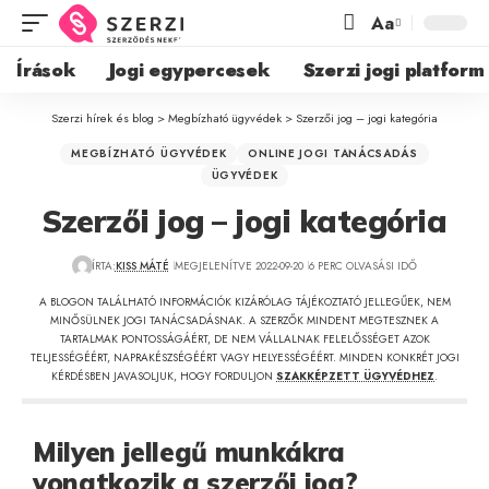
Aa
Írások
Jogi egypercesek
Szerzi jogi platform
Szerzi hírek és blog
>
Megbízható ügyvédek
>
Szerzői jog – jogi kategória
MEGBÍZHATÓ ÜGYVÉDEK
ONLINE JOGI TANÁCSADÁS
ÜGYVÉDEK
Szerzői jog – jogi kategória
ÍRTA:
KISS MÁTÉ
MEGJELENÍTVE 2022-09-20
6 PERC OLVASÁSI IDŐ
A BLOGON TALÁLHATÓ INFORMÁCIÓK KIZÁRÓLAG TÁJÉKOZTATÓ JELLEGŰEK, NEM
MINŐSÜLNEK JOGI TANÁCSADÁSNAK. A SZERZŐK MINDENT MEGTESZNEK A
TARTALMAK PONTOSSÁGÁÉRT, DE NEM VÁLLALNAK FELELŐSSÉGET AZOK
TELJESSÉGÉÉRT, NAPRAKÉSZSÉGÉÉRT VAGY HELYESSÉGÉÉRT. MINDEN KONKRÉT JOGI
KÉRDÉSBEN JAVASOLJUK, HOGY FORDULJON
SZAKKÉPZETT ÜGYVÉDHEZ
.
Milyen jellegű munkákra
vonatkozik a szerzői jog?