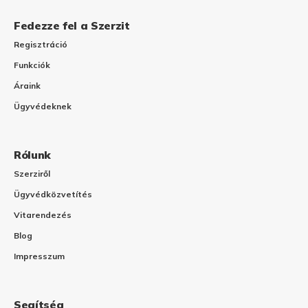
Fedezze fel a Szerzit
Regisztráció
Funkciók
Áraink
Ügyvédeknek
Rólunk
Szerziről
Ügyvédközvetítés
Vitarendezés
Blog
Impresszum
Segítség