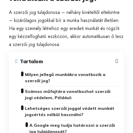
A szerzői jog tulajdonosa – néhány kivételtől eltekintve
– kizárólagos jogokkal bír a munka használatát illetően.
Ha egy személy létrehoz egy eredeti munkát és rögzíti
egy kézzelfogható eszközön, akkor automatikusan ő lesz
a szerzői jog tulajdonosa.
Tartalom
Milyen jellegű munkákra vonatkozik a
szerzői jog?
Számos műfajtára vonatkozhat szerzői
jogi védelem. Például:
Lehetséges szerzői joggal védett munkát
jogsértés nélkül használni?
A Google meg tudja határozni a szerzői
jog tulajdonosát?