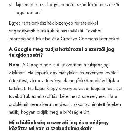
kijelentette azt, hogy „nem állt szándékában szerzői
jogot sérteni”.
Egyes tartalomkészítők bizonyos feltételekkel
engedélyezik munkájuk felhasználását. További
információért tekintse át a
Creative Commons-licenceket
.
A Google meg tudja határozni a szerzői jog
tulajdonosát?
Nem.
A Google nem tud közvetíteni a tulajdonjogi
vitákban. Ha kapunk egy hiánytalan és érvényes levételi
értesítést, akkor a törvénynek megfelelően eltávolítjuk a
tartalmat. Ha kapunk egy érvényes viszontbejelentést, azt
továbbítjuk az eltávolítást kérelmező személynek. Ha a
problémát nem sikerül rendezni, akkor az érintett feleken
múlik, hogyan oldják meg a bíróság előtt.
Mi a különbség a szerzői jog és a védjegy
között? Mi van a szabadalmakkal?