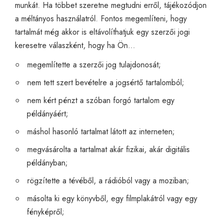
munkát. Ha többet szeretne megtudni erről, tájékozódjon
a
méltányos használatról
. Fontos megemlíteni, hogy
tartalmát még akkor is eltávolíthatjuk egy szerzői jogi
keresetre válaszként, hogy ha Ön…
megemlítette a szerzői jog tulajdonosát;
nem tett szert bevételre a jogsértő tartalomból;
nem kért pénzt a szóban forgó tartalom egy
példányáért;
máshol hasonló tartalmat látott az interneten;
megvásárolta a tartalmat akár fizikai, akár digitális
példányban;
rögzítette a tévéből, a rádióból vagy a moziban;
másolta ki egy könyvből, egy filmplakátról vagy egy
fényképről;