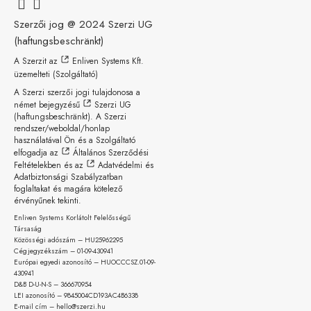
Szerzői jog @ 2024
Szerzi UG
(haftungsbeschränkt)
A Szerzit az
Enliven Systems Kft.
üzemelteti (Szolgáltató)
A Szerzi szerzői jogi tulajdonosa a
német bejegyzésű
Szerzi UG
(haftungsbeschränkt)
. A Szerzi
rendszer/weboldal/honlap
használatával Ön és a Szolgáltató
elfogadja az
Általános Szerződési
Feltételekben
és az
Adatvédelmi és
Adatbiztonsági Szabályzatban
foglaltakat és magára kötelező
érvényűnek tekinti.
Enliven Systems Korlátolt Felelősségű
Társaság
Közösségi adószám – HU25962295
Cégjegyzékszám – 01-09-
430941
Európai egyedi azonosító – HUOCCCSZ.01-09-
430941
D&B D-U-N-S – 366670954
LEI azonosító – 9845004CD193AC4B6338
E-mail cím – hello@szerzi.hu