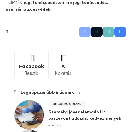
CÍMKÉK:
jogi tanácsadás
online jogi tanácsadás
szerzői jog
ügyvédek
Facebook
X
Tetszik
Követés
Legnépszerűbb írásaink
UNCATEGORIZED
Személyi jövedelemadó II.:
összevont adózás, kedvezmények
2026-07-19