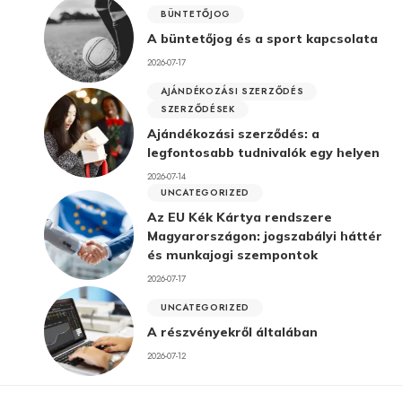
BÜNTETŐJOG
A büntetőjog és a sport kapcsolata
2026-07-17
AJÁNDÉKOZÁSI SZERZŐDÉS
SZERZŐDÉSEK
Ajándékozási szerződés: a
legfontosabb tudnivalók egy helyen
2026-07-14
UNCATEGORIZED
Az EU Kék Kártya rendszere
Magyarországon: jogszabályi háttér
és munkajogi szempontok
2026-07-17
UNCATEGORIZED
A részvényekről általában
2026-07-12