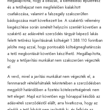
megállapította, hogy a beázás, a kiemelkedő épületrész
és a tetőhéjazat nem megfelelően kialakított
csatlakozása, valamint a falszegély szakszerűtlen
bádogozása miatt következett be. A szakértői vélemény
kiegészítése során ismételt helyszíni szemlét követően a
szakértő az adásvételi szerződés tárgyát képező lakás
feletti tetőrész kijavításának költségét 1.388.110 forintban
jelölte meg azzal, hogy pontosabb költségmeghatározás
a tető megbontását követően készíthető. Megállapította,
hogy a tetőjavítási munkákat nem szakszerűen végezték
el.
A vevő, mivel a javítási munkákat nem végezték el, a
fennmaradt vételárhátralék tekintetében a szerződésben
megjelölt határidőben a fizetési kötelezettségének nem
tett eleget. Majd ezt követően egy hónappal később az
adásvételi szerződéstől elállt, arra hivatkozva, hogy az
eladók a tető hibáját nem javították ki, és felhívta az