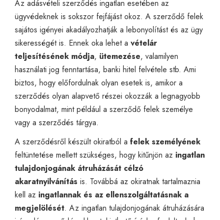
Az adásvételi szerződés ingatlan esetében az
ügyvédeknek is sokszor fejfájást okoz. A szerződő felek
sajátos igényei akadályozhatják a lebonyolítást és az ügy
sikerességét is. Ennek oka lehet a
vételár
teljesítésének módja
,
ütemezése
, valamilyen
használati jog fenntartása, banki hitel felvétele stb. Ami
biztos, hogy előfordulnak olyan esetek is, amikor a
szerződés olyan alapvető részei okozzák a legnagyobb
bonyodalmat, mint például a szerződő felek személye
vagy a szerződés tárgya.
A szerződésről készült okiratból a
felek személyének
feltüntetése mellett szükséges, hogy kitűnjön az
ingatlan
tulajdonjogának átruházását célzó
akaratnyilvánítás
is. Továbbá az okiratnak tartalmaznia
kell az
ingatlannak és az ellenszolgáltatásnak a
megjelölését
. Az ingatlan tulajdonjogának átruházására