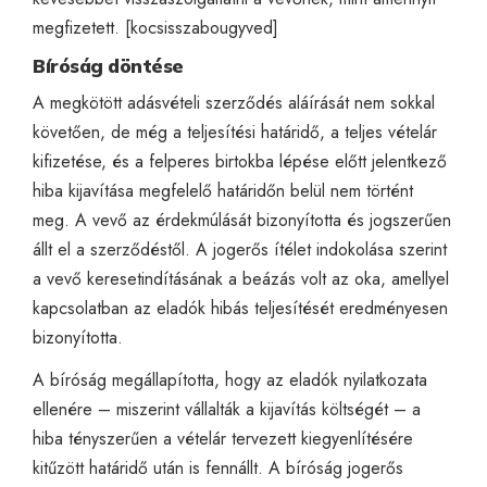
megfizetett. [
kocsisszabougyved
]
Bíróság döntése
A megkötött adásvételi szerződés aláírását nem sokkal
követően, de még a teljesítési határidő, a teljes vételár
kifizetése, és a felperes birtokba lépése előtt jelentkező
hiba kijavítása megfelelő határidőn belül nem történt
meg. A vevő az érdekmúlását bizonyította és jogszerűen
állt el a szerződéstől. A jogerős ítélet indokolása szerint
a vevő keresetindításának a beázás volt az oka, amellyel
kapcsolatban az eladók hibás teljesítését eredményesen
bizonyította.
A bíróság megállapította, hogy az eladók nyilatkozata
ellenére – miszerint vállalták a kijavítás költségét – a
hiba tényszerűen a vételár tervezett kiegyenlítésére
kitűzött határidő után is fennállt. A bíróság jogerős