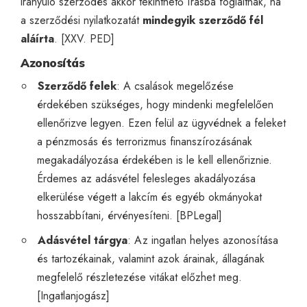
irányuló szerződés akkor tekinthető írásba foglaltnak, ha
a szerződési nyilatkozatát
mindegyik szerződő fél
aláírta
. [
XXV. PED
]
Azonosítás
Szerződő felek
: A csalások megelőzése
érdekében szükséges, hogy mindenki megfelelően
ellenőrizve legyen. Ezen felül az ügyvédnek a feleket
a pénzmosás és terrorizmus finanszírozásának
megakadályozása érdekében is le kell ellenőriznie.
Érdemes az adásvétel felesleges akadályozása
elkerülése végett a lakcím és egyéb okmányokat
hosszabbítani, érvényesíteni. [
BPLegal
]
Adásvétel tárgya
: Az ingatlan helyes azonosítása
és tartozékainak, valamint azok árainak, állagának
megfelelő részletezése vitákat előzhet meg.
[
Ingatlanjogász
]