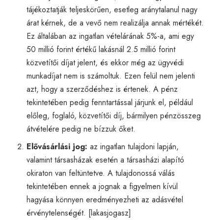
tájékoztatják teljeskörűen, esetleg aránytalanul nagy
árat kérnek, de a vevő nem realizálja annak mértékét.
Ez általában az ingatlan vételárának 5%-a, ami egy
50 millió forint értékű lakásnál 2.5 millió forint
közvetítői díjat jelent, és ekkor még az ügyvédi
munkadíjat nem is számoltuk. Ezen felül nem jelenti
azt, hogy a szerződéshez is értenek. A pénz
tekintetében pedig fenntartással járjunk el, például
előleg, foglaló, közvetítői díj, bármilyen pénzösszeg
átvételére pedig ne bízzuk őket.
Elővásárlási jog:
az ingatlan tulajdoni lapján,
valamint társasházak esetén a társasházi alapító
okiraton van feltüntetve. A tulajdonossá válás
tekintetében ennek a jognak a figyelmen kívül
hagyása könnyen eredményezheti az adásvétel
érvénytelenségét. [
lakasjogasz
]