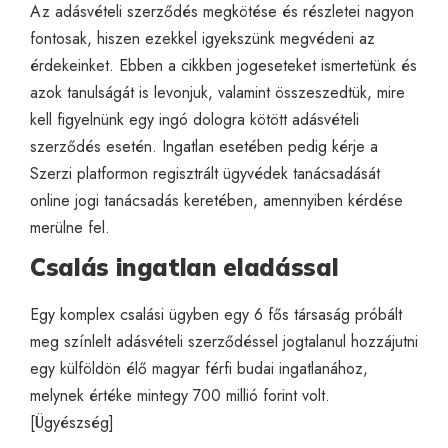
Az adásvételi szerződés megkötése és részletei nagyon
fontosak, hiszen ezekkel igyekszünk megvédeni az
érdekeinket. Ebben a cikkben jogeseteket ismertetünk és
azok tanulságát is levonjuk, valamint összeszedtük, mire
kell figyelnünk egy ingó dologra kötött
adásvételi
szerződés
esetén. Ingatlan esetében pedig kérje a
Szerzi platformon regisztrált ügyvédek tanácsadását
online jogi tanácsadás
keretében, amennyiben kérdése
merülne fel.
Csalás ingatlan eladással
Egy komplex csalási ügyben egy 6 fős társaság próbált
meg színlelt adásvételi szerződéssel jogtalanul hozzájutni
egy külföldön élő magyar férfi budai ingatlanához,
melynek értéke mintegy 700 millió forint volt.
[
Ügyészség
]