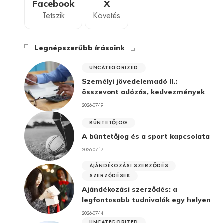
Facebook
X
Tetszik
Követés
Legnépszerűbb írásaink
UNCATEGORIZED
Személyi jövedelemadó II.:
összevont adózás, kedvezmények
2026-07-19
BÜNTETŐJOG
A büntetőjog és a sport kapcsolata
2026-07-17
AJÁNDÉKOZÁSI SZERZŐDÉS
SZERZŐDÉSEK
Ajándékozási szerződés: a
legfontosabb tudnivalók egy helyen
2026-07-14
UNCATEGORIZED