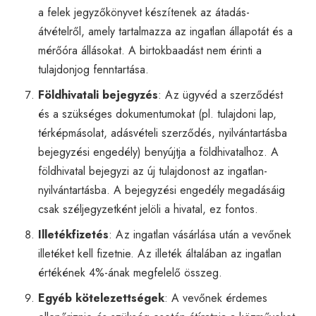
a felek jegyzőkönyvet készítenek az átadás-
átvételről, amely tartalmazza az ingatlan állapotát és a
mérőóra állásokat. A birtokbaadást nem érinti a
tulajdonjog fenntartása.
Földhivatali bejegyzés
: Az ügyvéd a szerződést
és a szükséges dokumentumokat (pl. tulajdoni lap,
térképmásolat, adásvételi szerződés, nyilvántartásba
bejegyzési engedély) benyújtja a földhivatalhoz. A
földhivatal bejegyzi az új tulajdonost az ingatlan-
nyilvántartásba. A bejegyzési engedély megadásáig
csak széljegyzetként jelöli a hivatal, ez fontos.
Illetékfizetés
: Az ingatlan vásárlása után a vevőnek
illetéket kell fizetnie. Az illeték általában az ingatlan
értékének 4%-ának megfelelő összeg.
Egyéb kötelezettségek
: A vevőnek érdemes