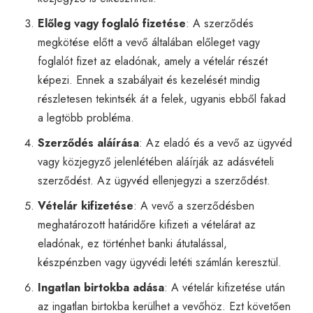
Előleg vagy foglaló fizetése
: A szerződés
megkötése előtt a vevő általában előleget vagy
foglalót fizet az eladónak, amely a vételár részét
képezi. Ennek a szabályait és kezelését mindig
részletesen tekintsék át a felek, ugyanis ebből fakad
a legtöbb probléma.
Szerződés aláírása
: Az eladó és a vevő az ügyvéd
vagy közjegyző jelenlétében aláírják az adásvételi
szerződést. Az ügyvéd ellenjegyzi a szerződést.
Vételár kifizetése
: A vevő a szerződésben
meghatározott határidőre kifizeti a vételárat az
eladónak, ez történhet banki átutalással,
készpénzben vagy ügyvédi letéti számlán keresztül.
Ingatlan birtokba adása
: A vételár kifizetése után
az ingatlan birtokba kerülhet a vevőhöz. Ezt követően