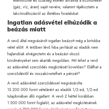
ellenőriznie és szükség esetén átíratnia a közműveket
(gáz, víz, áram) saját nevére, valamint tájékoztatni a
lakcímváltozásról az illetékes hivatalokat.
Ingatlan adásvétel elhúzódik a
beázás miatt
A vevő által megvásárolt ingatlan beázott még a birtokba
vétel előtt. A tetőben lévő hiba javítását az eladók nem
hajlandóak elvégeztetni és a beázást okozó
körülményeket sem akarták megoldani. Mit tehet a vevő
az adásvételi szerződés megkötését követően? Elállhat a
szerződéstől és visszakövetelheti a pénzét?
A vevő adásvételi szerződéssel megvásárolta
15.200.000 forint vételárért az eladók 1/2-ed, 1/2-ed
tulajdonában álló ingatlant. A vevő 2 héttel korábban
1.500.000 forint foglalót, az adásvétel megkötésének