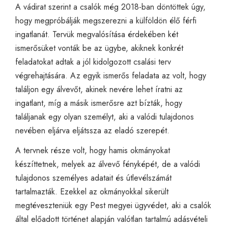
A vádirat szerint a csalók még 2018-ban döntöttek úgy,
hogy megpróbálják megszerezni a külföldön élő férfi
ingatlanát. Tervük megvalósítása érdekében két
ismerősüket vonták be az ügybe, akiknek konkrét
feladatokat adtak a jól kidolgozott csalási terv
végrehajtására. Az egyik ismerős feladata az volt, hogy
találjon egy álvevőt, akinek nevére lehet íratni az
ingatlant, míg a másik ismerősre azt bízták, hogy
találjanak egy olyan személyt, aki a valódi tulajdonos
nevében eljárva eljátssza az eladó szerepét.
A tervnek része volt, hogy hamis okmányokat
készíttetnek, melyek az álvevő fényképét, de a valódi
tulajdonos személyes adatait és útlevélszámát
tartalmazták. Ezekkel az okmányokkal sikerült
megtéveszteniük egy Pest megyei ügyvédet, aki a csalók
által előadott történet alapján valótlan tartalmú adásvételi