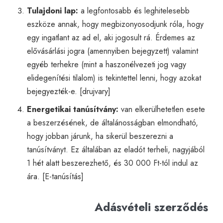
Tulajdoni lap:
a legfontosabb és leghitelesebb
eszköze annak, hogy megbizonyosodjunk róla, hogy
egy ingatlant az ad el, aki jogosult rá. Érdemes az
elővásárlási jogra (amennyiben bejegyzett) valamint
egyéb terhekre (mint a haszonélvezeti jog vagy
elidegenítési tilalom) is tekintettel lenni, hogy azokat
bejegyezték-e. [
drujvary
]
Energetikai tanúsítvány:
van elkerülhetetlen esete
a beszerzésének, de általánosságban elmondható,
hogy jobban járunk, ha sikerül beszerezni a
tanúsítványt. Ez általában az eladót terheli, nagyjából
1 hét alatt beszerezhető, és 30 000 Ft-tól indul az
ára. [
E-tanúsítás
]
Adásvételi szerződés