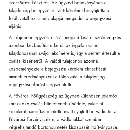
szerződést készített. Az ügyvéd beadványában a
tulajdonjog bejegyzése iránti kérelmet benyújtotta a
földhivatalhoz, amely alapján megindult a bejegyzési
eljárás.
A tulajdonbejegyzési eljárás megindításáról szóló végzés
azonban kézbesítésre került az ingatlan valódi
tulajdonosának svájci lakcímére is, így a sértett értesült a
csalási kísérletről. A valódi tulajdonos azonnal
kezdeményezte a bejegyzési kérelem elutasítását,
aminek eredményeként a földhivatal a tulajdonjog
bejegyzési eljárást megszüntette.
A Fővárosi Főügyészség az ügyben különösen jelentős
kárt okozó csalás bűntettének kísérlete, valamint
közokirat-hamisítás bűntette miatt nyújtott be vádiratot a
Fővárosi Törvényszékre, a vádlottakkal szemben
végrehajtandó börtönbüntetés kiszabását indítványozva.