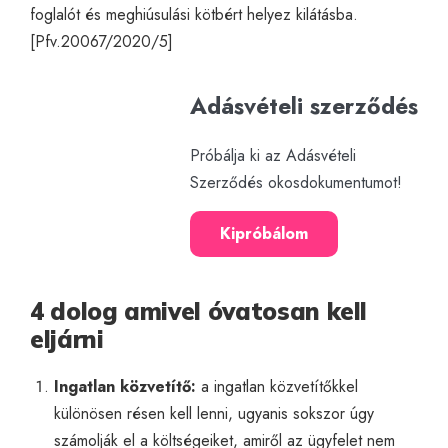
foglalót és meghiúsulási kötbért helyez kilátásba.
[
Pfv.20067/2020/5
]
Adásvételi szerződés
Próbálja ki az Adásvételi
Szerződés okosdokumentumot!
Kipróbálom
4 dolog amivel óvatosan kell
eljárni
Ingatlan közvetítő:
a ingatlan közvetítőkkel
különösen résen kell lenni, ugyanis sokszor úgy
számolják el a költségeiket, amiről az ügyfelet nem