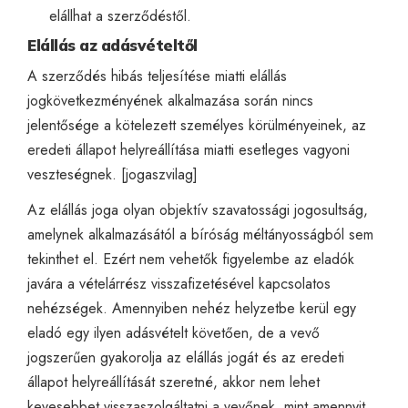
elállhat a szerződéstől.
Elállás az adásvételtől
A szerződés hibás teljesítése miatti elállás
jogkövetkezményének alkalmazása során nincs
jelentősége a kötelezett személyes körülményeinek, az
eredeti állapot helyreállítása miatti esetleges vagyoni
veszteségnek. [
jogaszvilag
]
Az elállás joga olyan objektív szavatossági jogosultság,
amelynek alkalmazásától a bíróság méltányosságból sem
tekinthet el. Ezért nem vehetők figyelembe az eladók
javára a vételárrész visszafizetésével kapcsolatos
nehézségek. Amennyiben nehéz helyzetbe kerül egy
eladó egy ilyen adásvételt követően, de a vevő
jogszerűen gyakorolja az elállás jogát és az eredeti
állapot helyreállítását szeretné, akkor nem lehet
kevesebbet visszaszolgáltatni a vevőnek, mint amennyit