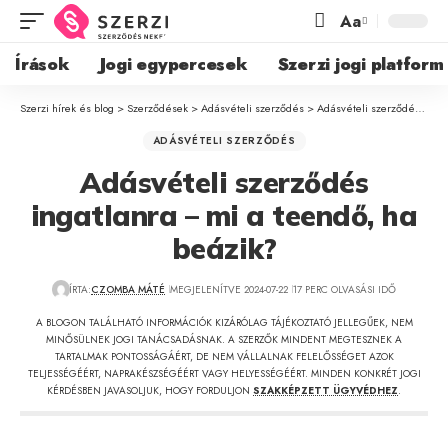
Aa
Írások
Jogi egypercesek
Szerzi jogi platform
Szerzi hírek és blog
>
Szerződések
>
Adásvételi szerződés
>
Adásvételi szerződés ingatlanra – mi a teendő, ha beázik?
ADÁSVÉTELI SZERZŐDÉS
Adásvételi szerződés
ingatlanra – mi a teendő, ha
beázik?
ÍRTA:
CZOMBA MÁTÉ
MEGJELENÍTVE 2024-07-22
17 PERC OLVASÁSI IDŐ
A BLOGON TALÁLHATÓ INFORMÁCIÓK KIZÁRÓLAG TÁJÉKOZTATÓ JELLEGŰEK, NEM
MINŐSÜLNEK JOGI TANÁCSADÁSNAK. A SZERZŐK MINDENT MEGTESZNEK A
TARTALMAK PONTOSSÁGÁÉRT, DE NEM VÁLLALNAK FELELŐSSÉGET AZOK
TELJESSÉGÉÉRT, NAPRAKÉSZSÉGÉÉRT VAGY HELYESSÉGÉÉRT. MINDEN KONKRÉT JOGI
KÉRDÉSBEN JAVASOLJUK, HOGY FORDULJON
SZAKKÉPZETT ÜGYVÉDHEZ
.