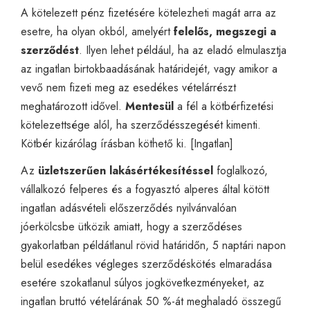
A kötelezett pénz fizetésére kötelezheti magát arra az
esetre, ha olyan okból, amelyért
felelős, megszegi a
szerződést
. Ilyen lehet például, ha az eladó elmulasztja
az ingatlan birtokbaadásának határidejét, vagy amikor a
vevő nem fizeti meg az esedékes vételárrészt
meghatározott idővel.
Mentesül
a fél a kötbérfizetési
kötelezettsége alól, ha szerződésszegését kimenti.
Kötbér kizárólag írásban köthető ki. [
Ingatlan
]
Az
üzletszerűen lakásértékesítéssel
foglalkozó,
vállalkozó felperes és a fogyasztó alperes által kötött
ingatlan adásvételi előszerződés nyilvánvalóan
jóerkölcsbe ütközik amiatt, hogy a szerződéses
gyakorlatban példátlanul rövid határidőn, 5 naptári napon
belül esedékes végleges szerződéskötés elmaradása
esetére szokatlanul súlyos jogkövetkezményeket, az
ingatlan bruttó vételárának 50 %-át meghaladó összegű