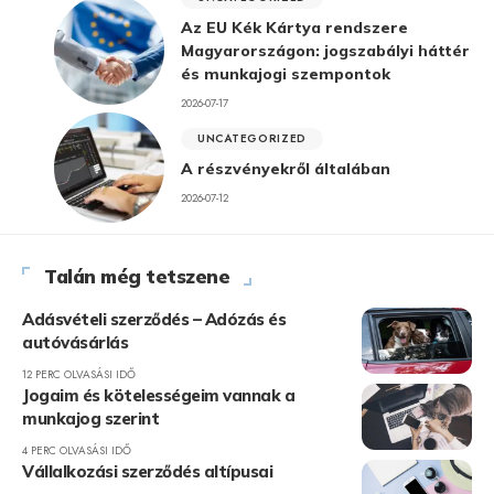
Az EU Kék Kártya rendszere
Magyarországon: jogszabályi háttér
és munkajogi szempontok
2026-07-17
UNCATEGORIZED
A részvényekről általában
2026-07-12
Talán még tetszene
Adásvételi szerződés – Adózás és
autóvásárlás
12 PERC OLVASÁSI IDŐ
Jogaim és kötelességeim vannak a
munkajog szerint
4 PERC OLVASÁSI IDŐ
Vállalkozási szerződés altípusai