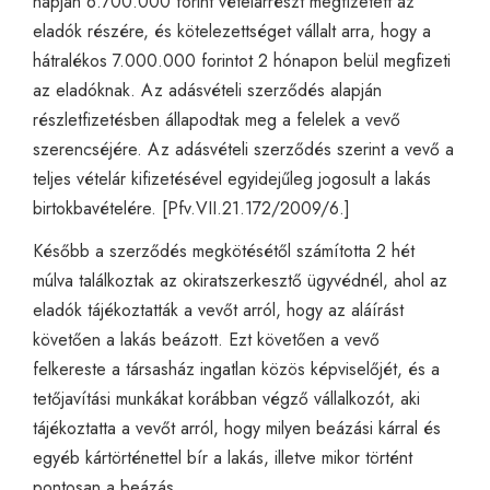
napján 6.700.000 forint vételárrészt megfizetett az
eladók részére, és kötelezettséget vállalt arra, hogy a
hátralékos 7.000.000 forintot 2 hónapon belül megfizeti
az eladóknak. Az adásvételi szerződés alapján
részletfizetésben állapodtak meg a felelek a vevő
szerencséjére. Az adásvételi szerződés szerint a vevő a
teljes vételár kifizetésével egyidejűleg jogosult a lakás
birtokbavételére. [Pfv.VII.21.172/2009/6.]
Később a szerződés megkötésétől számította 2 hét
múlva találkoztak az okiratszerkesztő ügyvédnél, ahol az
eladók tájékoztatták a vevőt arról, hogy az aláírást
követően a lakás beázott. Ezt követően a vevő
felkereste a társasház ingatlan közös képviselőjét, és a
tetőjavítási munkákat korábban végző vállalkozót, aki
tájékoztatta a vevőt arról, hogy milyen beázási kárral és
egyéb kártörténettel bír a lakás, illetve mikor történt
pontosan a beázás.