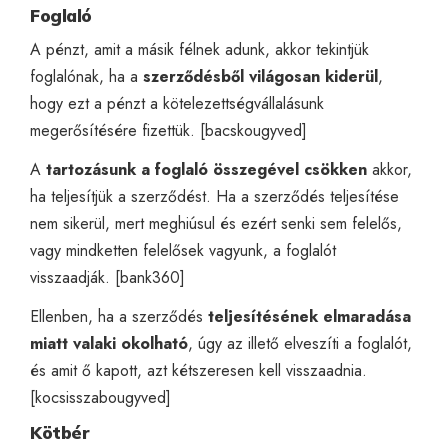
Foglaló
A pénzt, amit a másik félnek adunk, akkor tekintjük
foglalónak, ha a
szerződésből világosan kiderül
,
hogy ezt a pénzt a kötelezettségvállalásunk
megerősítésére fizettük. [
bacskougyved
]
A
tartozásunk a foglaló összegével csökken
akkor,
ha teljesítjük a szerződést. Ha a szerződés teljesítése
nem sikerül, mert meghiúsul és ezért senki sem felelős,
vagy mindketten felelősek vagyunk, a foglalót
visszaadják. [
bank360
]
Ellenben, ha a szerződés
teljesítésének elmaradása
miatt valaki okolható
, úgy az illető elveszíti a foglalót,
és amit ő kapott, azt kétszeresen kell visszaadnia.
[
kocsisszabougyved
]
Kötbér