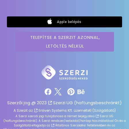
Apple belépés
TELEPÍTSE A SZERZIT AZONNAL,
LETÖLTÉS NÉLKÜL
Szerzői jog @ 2023
Szerzi UG (haftungsbeschränkt)
A Szerzit az
Enliven Systems Kft.
üzemelteti (Szolgáltató)
A Szerzi szerzői jogi tulajdonosa a német bejegyzésű
Szerzi UG
(haftungsbeschränkt)
. A Szerzi rendszer/weboldal/honlap használatával Ön és a
Szolgáltató elfogadja az
Általános Szerződési Feltételekben
és az