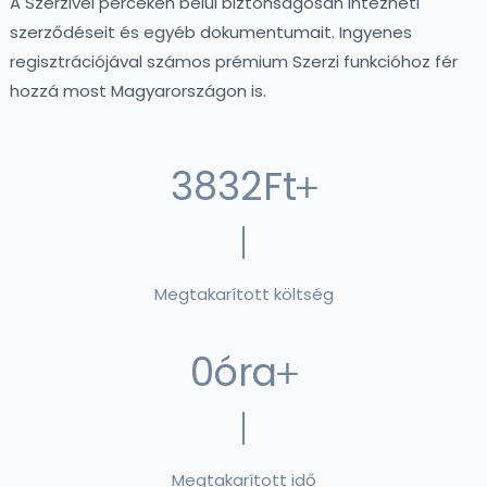
A Szerzivel perceken belül biztonságosan intézheti
szerződéseit és egyéb dokumentumait. Ingyenes
regisztrációjával számos prémium Szerzi funkcióhoz fér
hozzá most Magyarországon is.
3832
Ft
Megtakarított költség
0
óra
Megtakarított idő