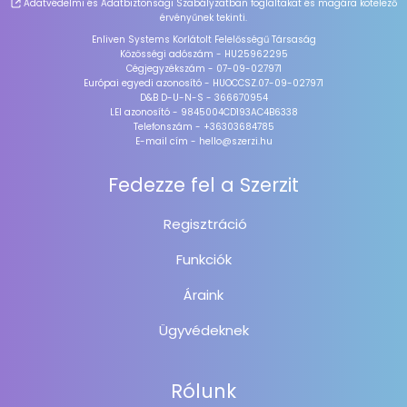
Adatvédelmi és Adatbiztonsági Szabályzatban
foglaltakat és magára kötelező
érvényűnek tekinti.
Enliven Systems Korlátolt Felelősségű Társaság
Közösségi adószám - HU25962295
Cégjegyzékszám - 07-09-027971
Európai egyedi azonosító - HUOCCSZ.07-09-027971
D&B D-U-N-S - 366670954
LEI azonosító - 9845004CD193AC4B6338
Telefonszám - +36303684785
E-mail cím - hello@szerzi.hu
Fedezze fel a Szerzit
Regisztráció
Funkciók
Áraink
Ügyvédeknek
Rólunk