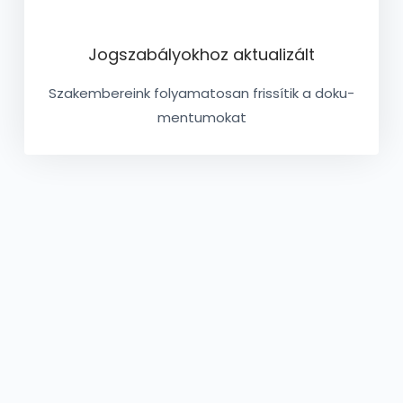
Jog­sza­bá­lyok­hoz ak­tu­a­li­zált
Szak­em­be­re­ink fo­lya­ma­to­san fris­sí­tik a do­ku­
men­tu­mo­kat