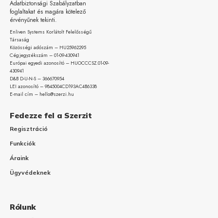
Adatbiztonsági Szabályzatban
foglaltakat és magára kötelező
érvényűnek tekinti.
Enliven Systems Korlátolt Felelősségű
Társaság
Közösségi adószám – HU25962295
Cégjegyzékszám – 01-09-
430941
Európai egyedi azonosító – HUOCCCSZ.01-09-
430941
D&B D-U-N-S – 366670954
LEI azonosító – 9845004CD193AC4B6338
E-mail cím – hello@szerzi.hu
Fedezze fel a Szerzit
Regisztráció
Funkciók
Áraink
Ügyvédeknek
Rólunk