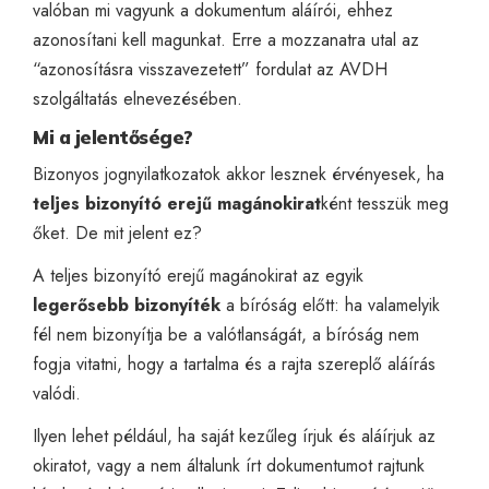
valóban mi vagyunk a dokumentum aláírói, ehhez
azonosítani kell magunkat. Erre a mozzanatra utal az
“azonosításra visszavezetett” fordulat az AVDH
szolgáltatás elnevezésében.
Mi a jelentősége?
Bizonyos jognyilatkozatok akkor lesznek érvényesek, ha
teljes bizonyító erejű magánokirat
ként tesszük meg
őket. De mit jelent ez?
A teljes bizonyító erejű magánokirat az egyik
legerősebb bizonyíték
a bíróság előtt: ha valamelyik
fél nem bizonyítja be a valótlanságát, a bíróság nem
fogja vitatni, hogy a tartalma és a rajta szereplő aláírás
valódi.
Ilyen lehet például, ha saját kezűleg írjuk és
aláírjuk
az
okiratot, vagy a nem általunk írt dokumentumot rajtunk