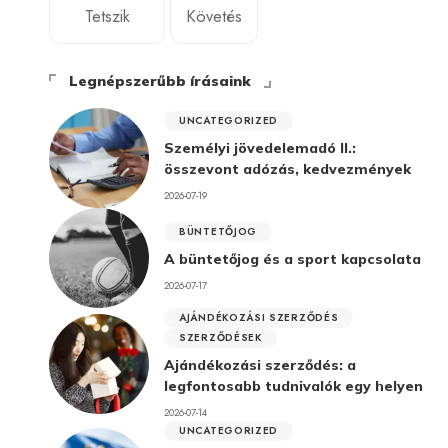
Tetszik
Követés
Legnépszerűbb írásaink
UNCATEGORIZED
Személyi jövedelemadó II.:
összevont adózás, kedvezmények
2026-07-19
BÜNTETŐJOG
A büntetőjog és a sport kapcsolata
2026-07-17
AJÁNDÉKOZÁSI SZERZŐDÉS
SZERZŐDÉSEK
Ajándékozási szerződés: a
legfontosabb tudnivalók egy helyen
2026-07-14
UNCATEGORIZED