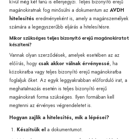
kívül még két tanú is ellenjegyzi. Teljes bizonyító erejű
magánokiratnak fog minősülni a dokumentum az
AVDH
hitelesítés
eredményeként is, amely a magánszemélyek
számára a legegyszerűbb eljárás a hitelesítésre.
Mikor szükséges teljes bizonyító erejű magánokiratot
készíteni?
Vannak olyan szerződések, amelyek esetében az az
előírás, hogy
csak akkor válnak érvényessé
, ha
közokiratba vagy teljes bizonyító erejű magán
okiratba
foglaljuk őket. Az egyik leggyakrabban előforduló irat, a
meghatalmazás
esetén is teljes bizonyító erejű
magánokirati forma szükséges. Ilyen formában kell
megtenni az érvényes
végrendeletet
is.
Hogyan zajlik a hitelesítés, mik a lépései?
Készítsük el
a dokumentumot.