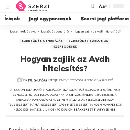
Aa
Írások
Jogi egypercesek
Szerzi jogi platform
Szerzi hírek és blog
>
Szerződés generálás
>
Hogyan zajlik az Avdh hitelesítés?
SZERZŐDÉS GENERÁLÁS
SZERZŐDÉS SABLONOK
SZERZŐDÉSEK
Hogyan zajlik az Avdh
hitelesítés?
ÍRTA:
DR. PÁL DÓRA
MEGJELENÍTVE 2023-05-02
4 PERC OLVASÁSI IDŐ
A BLOGON TALÁLHATÓ INFORMÁCIÓK KIZÁRÓLAG TÁJÉKOZTATÓ JELLEGŰEK, NEM
MINŐSÜLNEK JOGI TANÁCSADÁSNAK. A SZERZŐK MINDENT MEGTESZNEK A
TARTALMAK PONTOSSÁGÁÉRT, DE NEM VÁLLALNAK FELELŐSSÉGET AZOK
TELJESSÉGÉÉRT, NAPRAKÉSZSÉGÉÉRT VAGY HELYESSÉGÉÉRT. MINDEN KONKRÉT JOGI
KÉRDÉSBEN JAVASOLJUK, HOGY FORDULJON
SZAKKÉPZETT ÜGYVÉDHEZ
.
Közokirat, teljes bizonyító erejű magánokirat, egyszerű