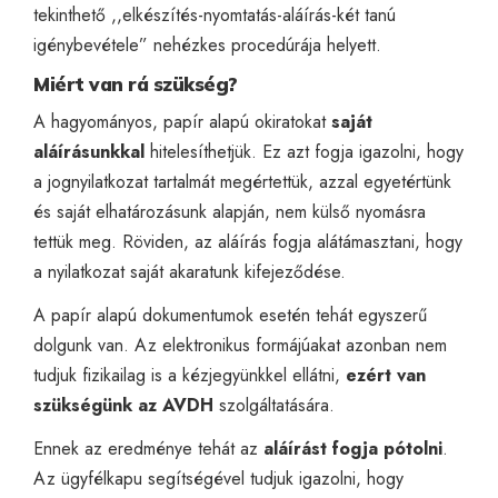
tekinthető ,,elkészítés-nyomtatás-aláírás-két tanú
igénybevétele” nehézkes procedúrája helyett.
Miért van rá szükség?
A hagyományos, papír alapú okiratokat
saját
aláírásunkkal
hitelesíthetjük. Ez azt fogja igazolni, hogy
a jognyilatkozat tartalmát megértettük, azzal egyetértünk
és saját elhatározásunk alapján, nem külső nyomásra
tettük meg. Röviden, az aláírás fogja alátámasztani, hogy
a nyilatkozat saját akaratunk kifejeződése.
A papír alapú dokumentumok esetén tehát egyszerű
dolgunk van. Az elektronikus formájúakat azonban nem
tudjuk fizikailag is a kézjegyünkkel ellátni,
ezért van
szükségünk az AVDH
szolgáltatására.
Ennek az eredménye tehát az
aláírást fogja pótolni
.
Az ügyfélkapu segítségével tudjuk igazolni, hogy