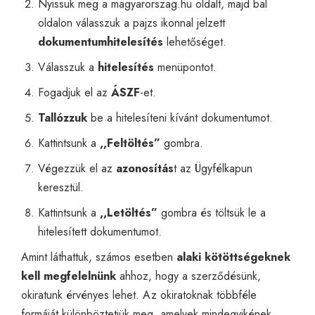
Nyissuk meg a
magyarorszag.hu
oldalt, majd bal
oldalon válasszuk a pajzs ikonnal jelzett
dokumentumhitelesítés
lehetőséget.
Válasszuk a
hitelesítés
menüpontot.
Fogadjuk el az
ÁSZF
-et.
Tallózzuk
be a hitelesíteni kívánt dokumentumot.
Kattintsunk a
,,Feltöltés”
gombra.
Végezzük el az
azonosítás
t az Ügyfélkapun
keresztül.
Kattintsunk a
,,Letöltés”
gombra és töltsük le a
hitelesített dokumentumot.
Amint láthattuk, számos esetben
alaki kötöttségeknek
kell megfelelnünk
ahhoz, hogy a szerződésünk,
okiratunk érvényes lehet. Az okiratoknak többféle
formáját különböztetjük meg, amelyek mindegyikének