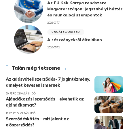
Az EU Kék Kártya rendszere
Magyarországon: jogszabályi háttér
és munkajogi szempontok
2026-07-17
UNCATEGORIZED
A részvényekről általában
2026-07-12
Talán még tetszene
Az adásvételi szerződés- 7 jogintézmény,
amelyet kevesen ismernek
20 PERC OLVASÁSI IDŐ
Ajándékozási szerződés – elvehetik az
ajándékomat?
12 PERC OLVASÁSI IDŐ
Szerződéskötés – mit jelent az
előszerződés?