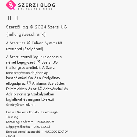
Szerzői jog @ 2024
Szerzi UG
(haftungsbeschränkt)
A Szerzit az
Enliven Systems Kft.
üzemelteti (Szolgáltató)
A Szerzi szerzői jogi tulajdonosa a
német bejegyzésű
Szerzi UG
(haftungsbeschränkt)
. A Szerzi
rendszer/weboldal/honlap
használatával Ön és a Szolgáltató
elfogadja az
Általános Szerződési
Feltételekben
és az
Adatvédelmi és
Adatbiztonsági Szabályzatban
foglaltakat és magára kötelező
érvényűnek tekinti.
Enliven Systems Korlátolt Felelősségű
Társaság
Közösségi adószám – HU25962295
Cégjegyzékszám – 01-09-
430941
Európai egyedi azonosító – HUOCCCSZ.01-09-
430941