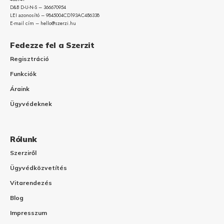
D&B D-U-N-S – 366670954
LEI azonosító – 9845004CD193AC4B6338
E-mail cím – hello@szerzi.hu
Fedezze fel a Szerzit
Regisztráció
Funkciók
Áraink
Ügyvédeknek
Rólunk
Szerziről
Ügyvédközvetítés
Vitarendezés
Blog
Impresszum