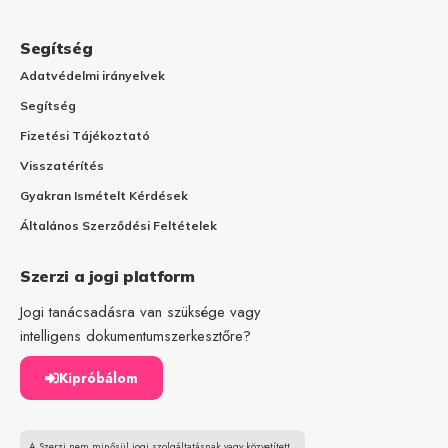
Segítség
Adatvédelmi irányelvek
Segítség
Fizetési Tájékoztató
Visszatérítés
Gyakran Ismételt Kérdések
Általános Szerződési Feltételek
Szerzi a jogi platform
Jogi tanácsadásra van szüksége vagy
intelligens dokumentumszerkesztőre?
Kipróbálom
A Szerzi nem minősül jogi szolgáltatásnak vagy közvetített