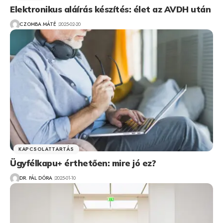
Elektronikus aláírás készítés: élet az AVDH után
CZOMBA MÁTÉ
2025-02-20
KAPCSOLATTARTÁS
Ügyfélkapu+ érthetően: mire jó ez?
DR. PÁL DÓRA
2025-01-10