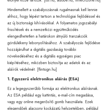
előnyei közé tartozik. [
ssl.hu
,
adobe.hu
,
fintechzone.hu
]
Mindemellett a szabályozásnak rugalmasnak kell lennie
ahhoz, hogy lépést tartson a technológiai fejlődéssel és
az új biztonsági kihívásokkal. A folyamatos jogszabályi
frissítések és a nemzetközi együttműködés
elengedhetetlen a határokon átnyúló tranzakciók
gördülékeny lebonyolításához. A szabályozás fejlődése
hozzájárulhat a digitális gazdaság további
növekedéséhez és a digitális egységes piac
kiépítéséhez, miközben biztosítja az adatok és az
aláírók védelmét. [
flintsign.hu
]
1. Egyszerű elektronikus aláírás (ESA)
Ez a legegyszerűbb formája az elektronikus aláírásnak.
Az ESA például egy kattintás, e-mail-cím megadása,
vagy egy online megerősítő gomb használata. Ezek
elegendőek alacsony kockázatú helyzetekben, például