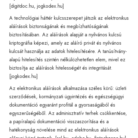
[
digitdoc.hu
,
jogkodex.hu
]
A technológiai háttér kulcsszerepet játszik az elektronikus
aláírások biztonságának és megbízhatóságának
biztosításában. Az aláírások alapját a nyilvános kulcsú
kriptográfia képezi, amely az aláíró privát és nyilvános
kulcsát használja az adatok hitelesítésére. A tanúsítvány-
alapú hitelesítés szintén nélkülözhetetlen elem, mivel ez
biztosítja az aláírások hitelességét és integritását.
[
jogkodex.hu
]
Az elektronikus aláírások alkalmazása széles körű: üzleti
szerződések, kormányzati ügyintézés és egészségügyi
dokumentáció egyaránt profitál a gyorsaságából és
egyszerűségéből. Az adminisztratív terhek csökkentése,
a papíralapú dokumentáció visszaszorítása és a
hatékonyság növelése mind az elektronikus aláírások