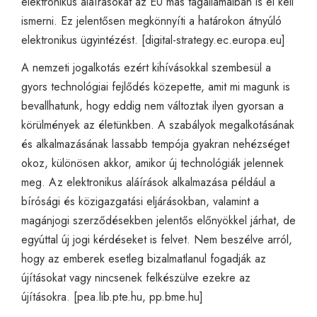
elektronikus aláírásokat az EU más tagállamaiban is el kell
ismerni. Ez jelentősen megkönnyíti a határokon átnyúló
elektronikus ügyintézést. [
digital-strategy.ec.europa.eu
]
A nemzeti jogalkotás ezért kihívásokkal szembesül a
gyors technológiai fejlődés közepette, amit mi magunk is
bevallhatunk, hogy eddig nem változtak ilyen gyorsan a
körülmények az életünkben. A szabályok megalkotásának
és alkalmazásának lassabb tempója gyakran nehézséget
okoz, különösen akkor, amikor új technológiák jelennek
meg. Az elektronikus aláírások alkalmazása például a
bírósági és közigazgatási eljárásokban, valamint a
magánjogi szerződésekben jelentős előnyökkel járhat, de
egyúttal új jogi kérdéseket is felvet. Nem beszélve arról,
hogy az emberek esetleg bizalmatlanul fogadják az
újításokat vagy nincsenek felkészülve ezekre az
újításokra. [
pea.lib.pte.hu
,
pp.bme.hu
]