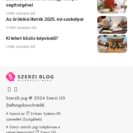
segítségével
2 PERC OLVASÁSI IDŐ
Az öröklési illeték 2025. évi szabályai
17 PERC OLVASÁSI IDŐ
Ki lehet közös képviselő?
2 PERC OLVASÁSI IDŐ
Szerzői jog @ 2024
Szerzi UG
(haftungsbeschränkt)
A Szerzit az
Enliven Systems Kft.
üzemelteti (Szolgáltató)
A Szerzi szerzői jogi tulajdonosa a
német bejegyzésű
Szerzi UG