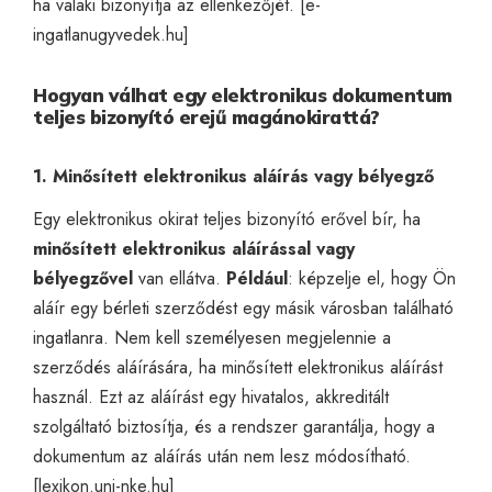
ha valaki bizonyítja az ellenkezőjét. [
e-
ingatlanugyvedek.hu
]
Hogyan válhat egy elektronikus dokumentum
teljes bizonyító erejű magánokirattá?
1. Minősített elektronikus aláírás vagy bélyegző
Egy elektronikus okirat teljes bizonyító erővel bír, ha
minősített elektronikus aláírással vagy
bélyegzővel
van ellátva.
Például
: képzelje el, hogy Ön
aláír egy bérleti szerződést egy másik városban található
ingatlanra. Nem kell személyesen megjelennie a
szerződés aláírására, ha minősített elektronikus aláírást
használ. Ezt az aláírást egy hivatalos, akkreditált
szolgáltató biztosítja, és a rendszer garantálja, hogy a
dokumentum az aláírás után nem lesz módosítható.
[
lexikon.uni-nke.hu
]