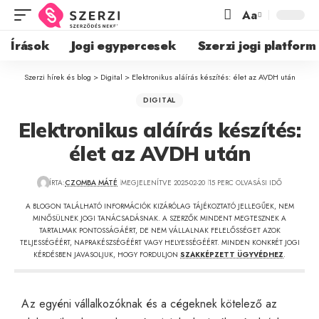
Aa
Írások
Jogi egypercesek
Szerzi jogi platform
Szerzi hírek és blog
>
Digital
>
Elektronikus aláírás készítés: élet az AVDH után
DIGITAL
Elektronikus aláírás készítés:
élet az AVDH után
ÍRTA:
CZOMBA MÁTÉ
MEGJELENÍTVE 2025-02-20
15 PERC OLVASÁSI IDŐ
A BLOGON TALÁLHATÓ INFORMÁCIÓK KIZÁRÓLAG TÁJÉKOZTATÓ JELLEGŰEK, NEM
MINŐSÜLNEK JOGI TANÁCSADÁSNAK. A SZERZŐK MINDENT MEGTESZNEK A
TARTALMAK PONTOSSÁGÁÉRT, DE NEM VÁLLALNAK FELELŐSSÉGET AZOK
TELJESSÉGÉÉRT, NAPRAKÉSZSÉGÉÉRT VAGY HELYESSÉGÉÉRT. MINDEN KONKRÉT JOGI
KÉRDÉSBEN JAVASOLJUK, HOGY FORDULJON
SZAKKÉPZETT ÜGYVÉDHEZ
.
Az egyéni vállalkozóknak és a cégeknek kötelező az