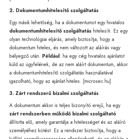
2. Dokumentumhitelesítő szolgáltatás
Egy másik lehetőség, ha a dokumentumot egy hivatalos
dokumentumhitelesítő szolgáltatás
hitelesíti. Ez egy
olyan technológiai eljárás, amely biztosítja, hogy a
dokumentum hiteles, és nem változott az aláírás vagy
bélyegző után.
Például
: ha egy cég hivatalos ajánlatot
küld az ügyfelének, de az nem aláírt dokumentum, akkor
a dokumentumhitelesítő szolgáltatás használatával
igazolható, hogy az ajánlat hiteles. [
microsec.hu
]
3. Zárt rendszerű bizalmi szolgáltatás
A dokumentum akkor is teljes bizonyító erejű, ha egy
zárt rendszerben működő bizalmi szolgáltató
állította elő, amely garantálja a hitelességet és az aláíró
személyéhez kötést. Ez a rendszer biztosítja, hogy a
kiállító személyazonossága ellenőrizhető, és az aláírás a