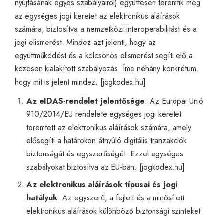
nyújtásának egyes szabályairól) együttesen teremtik meg
az egységes jogi keretet az elektronikus aláírások
számára, biztosítva a nemzetközi interoperabilitást és a
jogi elismerést. Mindez azt jelenti, hogy az
együttműködést és a kölcsönös elismerést segíti elő a
közösen kialakított szabályozás. Íme néhány konkrétum,
hogy mit is jelent mindez. [
jogkodex.hu
]
Az eIDAS-rendelet jelentősége
: Az Európai Unió
910/2014/EU rendelete egységes jogi keretet
teremtett az elektronikus aláírások számára, amely
elősegíti a határokon átnyúló digitális tranzakciók
biztonságát és egyszerűségét. Ezzel egységes
szabályokat biztosítva az EU-ban. [
jogkodex.hu
]
Az elektronikus aláírások típusai és jogi
hatályuk
: Az egyszerű, a fejlett és a minősített
elektronikus aláírások különböző biztonsági szinteket