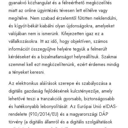
gyanakvó közhangulat és a félreérthető megközelítés
miatt az online ügyintézés tévesen lett elítélve vagy
megítélve. Nem szabad érzelemtől fűtötten nekilendülni,
és kígyót-békát kiabálni olyan újdonságokra, amelyeket
valójában nem is ismerünk. Kifejezetten igaz ez a
vállalkozásokra. Itt az idő, hogy objektíven, számos
információt összegyűjtve helyére tegyük a felmerült
kérdéseket és a bizalmatlanságot helyreállítsuk. Szakmai
szemmel kell ezt megközelítenünk, ezért érdemes mindig
a tényeket keresni.
Az elektronikus aláírások szerepe és szabályozása a
digitális gazdaság fejlődésének kulcstényezője, amely
lehetővé teszi a tranzakciók gyorsabb, biztonságosabb
és hatékonyabb lebonyolítását. Az Európai Unió eIDAS-
rendelete (910/2014/EU) és a magyarországi DÁP
törvény (a digitális államról és a digitális szolgáltatások