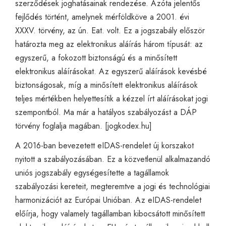
szerződések joghatásainak rendezése. Azóta jelentős
fejlődés történt, amelynek mérföldköve a 2001. évi
XXXV. törvény, az ún. Eat. volt. Ez a jogszabály először
határozta meg az elektronikus aláírás három típusát: az
egyszerű, a fokozott biztonságú és a minősített
elektronikus aláírásokat. Az egyszerű aláírások kevésbé
biztonságosak, míg a minősített elektronikus aláírások
teljes mértékben helyettesítik a kézzel írt aláírásokat jogi
szempontból. Ma már a hatályos szabályozást a DÁP
törvény foglalja magában. [
jogkodex.hu
]
A 2016-ban bevezetett eIDAS-rendelet új korszakot
nyitott a szabályozásában. Ez a közvetlenül alkalmazandó
uniós jogszabály egységesítette a tagállamok
szabályozási kereteit, megteremtve a jogi és technológiai
harmonizációt az Európai Unióban. Az eIDAS-rendelet
előírja, hogy valamely tagállamban kibocsátott minősített