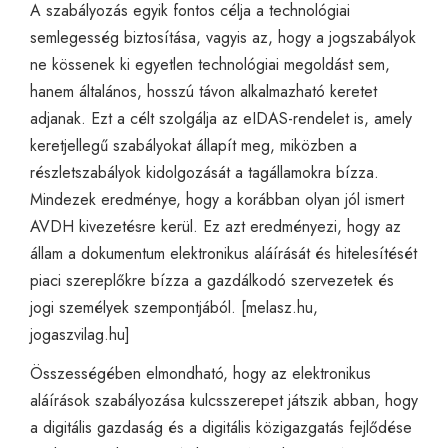
A szabályozás egyik fontos célja a technológiai
semlegesség biztosítása, vagyis az, hogy a jogszabályok
ne kössenek ki egyetlen technológiai megoldást sem,
hanem általános, hosszú távon alkalmazható keretet
adjanak. Ezt a célt szolgálja az eIDAS-rendelet is, amely
keretjellegű szabályokat állapít meg, miközben a
részletszabályok kidolgozását a tagállamokra bízza.
Mindezek eredménye, hogy a korábban olyan jól ismert
AVDH kivezetésre kerül. Ez azt eredményezi, hogy az
állam a dokumentum elektronikus aláírását és hitelesítését
piaci szereplőkre bízza a gazdálkodó szervezetek és
jogi személyek szempontjából. [
melasz.hu
,
jogaszvilag.hu
]
Összességében elmondható, hogy az elektronikus
aláírások szabályozása kulcsszerepet játszik abban, hogy
a digitális gazdaság és a digitális közigazgatás fejlődése