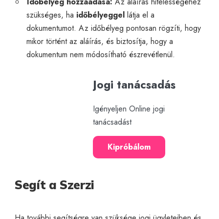
Időbélyeg hozzáadása:
Az aláírás hitelességéhez
szükséges, ha
időbélyeggel
látja el a
dokumentumot. Az időbélyeg pontosan rögzíti, hogy
mikor történt az aláírás, és biztosítja, hogy a
dokumentum nem módosítható észrevétlenül.
Jogi tanácsadás
Igényeljen Online jogi
tanácsadást
Kipróbálom
Segít a Szerzi
Ha további segítségre van szüksége jogi ügyleteiben és