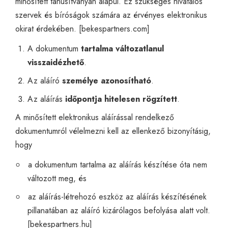
minősített tanúsítványán alapul. Ez szükséges hivatalos
szervek és bíróságok számára az érvényes elektronikus
okirat érdekében. [
bekespartners.com
]
A dokumentum
tartalma változatlanul
visszaidézhető
.
Az aláíró
személye azonosítható
.
Az aláírás
időpontja hitelesen rögzített
.
A minősített elektronikus aláírással rendelkező
dokumentumról vélelmezni kell az ellenkező bizonyításig,
hogy
a dokumentum tartalma az aláírás készítése óta nem
változott meg, és
az aláírás-létrehozó eszköz az aláírás készítésének
pillanatában az aláíró kizárólagos befolyása alatt volt.
[
bekespartners.hu
]