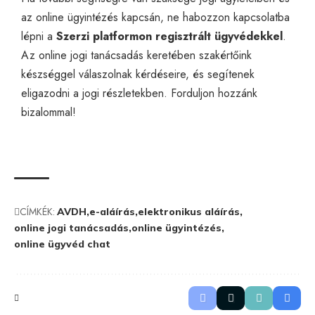
az online ügyintézés kapcsán, ne habozzon kapcsolatba
lépni a
Szerzi platformon regisztrált ügyvédekkel
.
Az
online jogi tanácsadás
keretében szakértőink
készséggel válaszolnak kérdéseire, és segítenek
eligazodni a jogi részletekben. Forduljon hozzánk
bizalommal!
CÍMKÉK:
AVDH
e-aláírás
elektronikus aláírás
online jogi tanácsadás
online ügyintézés
online ügyvéd chat