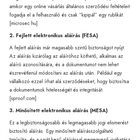
amikor egy online vásárlás általános szerződési feltételeit
fogadja el a felhasználó és csak “kipipál” egy rublikát.
[
microsec.hu
]
2. Fejlett elektronikus aláírás (FESA)
A fejlett aláírás már magasabb szintű biztonságot nyújt.
Az aláírás kizárólag az aláíróhoz köthető, alkalmas az
aláíró azonosítására, és a dokumentumot nem lehet
észrevétlenül módosítani az aláírás után. Például egy
vállalkozó ezzel írhat alá szerződéseket, hogy biztosítsa
a dokumentumok hitelességét és integritását.
[
sproof.com
]
3. Minősített elektronikus aláírás (MESA)
Ez a legbiztonságosabb és legmagasabb jogi elismerést
biztosító aláírás. Egy minősített aláírásszolgáltató
tanúsítja, és a saját kezű aláírással megegyező joghatása