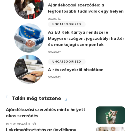
Ajándékozási szerződés: a
legfontosabb tudnivalók egy helyen
2026-07-14
UNCATEGORIZED
Az EU Kék Kártya rendszere
Magyarországon: jogszabályi háttér
és munkajogi szempontok
2026-07-17
UNCATEGORIZED
A részvényekről általában
2026-07-12
Talán még tetszene
Ajándékozási szerződés minta helyett
okos szerződés
13 PERC OLVASÁSI IDŐ
Lakcímváltoztatás az ügyfélkapu