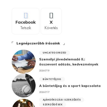
Facebook
X
Tetszik
Követés
Legnépszerűbb írásaink
UNCATEGORIZED
Személyi jövedelemadó II.:
összevont adózás, kedvezmények
2026-07-19
BÜNTETŐJOG
A büntetőjog és a sport kapcsolata
2026-07-17
AJÁNDÉKOZÁSI SZERZŐDÉS
SZERZŐDÉSEK