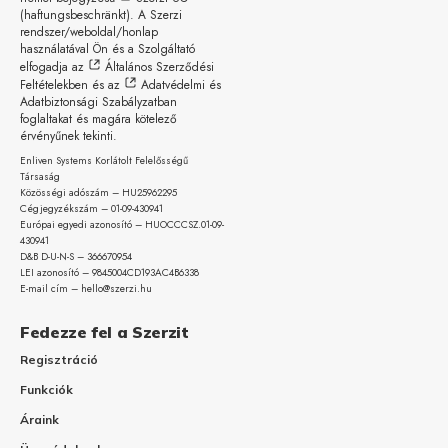
(haftungsbeschränkt)
. A Szerzi
rendszer/weboldal/honlap
használatával Ön és a Szolgáltató
elfogadja az
Általános Szerződési
Feltételekben
és az
Adatvédelmi és
Adatbiztonsági Szabályzatban
foglaltakat és magára kötelező
érvényűnek tekinti.
Enliven Systems Korlátolt Felelősségű
Társaság
Közösségi adószám – HU25962295
Cégjegyzékszám – 01-09-
430941
Európai egyedi azonosító – HUOCCCSZ.01-09-
430941
D&B D-U-N-S – 366670954
LEI azonosító – 9845004CD193AC4B6338
E-mail cím – hello@szerzi.hu
Fedezze fel a Szerzit
Regisztráció
Funkciók
Áraink