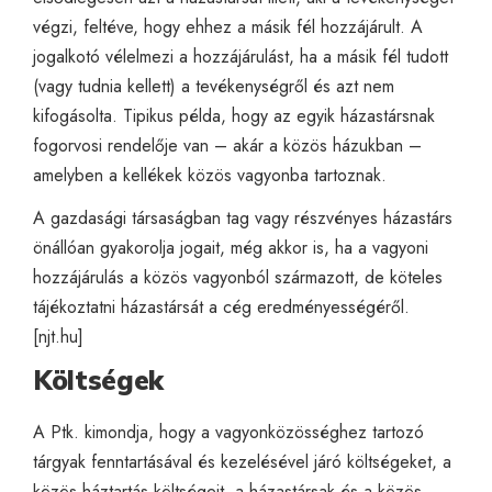
végzi, feltéve, hogy ehhez a másik fél hozzájárult. A
jogalkotó vélelmezi a hozzájárulást, ha a másik fél tudott
(vagy tudnia kellett) a tevékenységről és azt nem
kifogásolta. Tipikus példa, hogy az egyik házastársnak
fogorvosi rendelője van – akár a közös házukban –
amelyben a kellékek közös vagyonba tartoznak.
A gazdasági társaságban tag vagy részvényes házastárs
önállóan gyakorolja jogait, még akkor is, ha a vagyoni
hozzájárulás a közös vagyonból származott, de köteles
tájékoztatni házastársát a cég eredményességéről.
[
njt.hu
]
Költségek
A Ptk. kimondja, hogy a vagyonközösséghez tartozó
tárgyak fenntartásával és kezelésével járó költségeket, a
közös háztartás költségeit, a házastársak és a közös