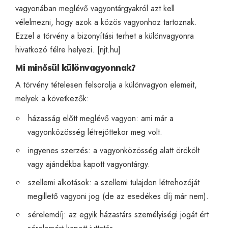
vagyonában meglévő vagyontárgyakról azt kell
vélelmezni, hogy azok a közös vagyonhoz tartoznak.
Ezzel a törvény a bizonyítási terhet a különvagyonra
hivatkozó félre helyezi. [
njt.hu
]
Mi minősül különvagyonnak?
A törvény tételesen felsorolja a különvagyon elemeit,
melyek a következők:
házasság előtt meglévő vagyon: ami már a
vagyonközösség létrejöttekor meg volt.
ingyenes szerzés: a vagyonközösség alatt örökölt
vagy ajándékba kapott vagyontárgy.
szellemi alkotások: a szellemi tulajdon létrehozóját
megillető vagyoni jog (de az esedékes díj már nem).
sérelemdíj: az egyik házastárs személyiségi jogát ért