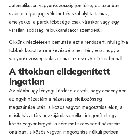
automatikusan vagyonközösség jön létre, ez azonban
számos olyan jogi vélelmet és szabályt tartalmaz,
amelyekkel a párok többsége csak váláskor vagy egy
váratlan adósság felbukkanásakor szembesül.
Cikkünk részletesen bemutatja ezt a rendszert, rávilágítva
többek között arra a kevésbé ismert tényre is, hogy a
vagyonközösség sokszor már az esküvő előtt is fennáll.
A titokban elidegenített
ingatlan
Az alábbi ügy lényegi kérdése az volt, hogy amennyiben
az egyik házastárs a házassági életközösség
megszűnése után, a közös vagyon megosztása előtt, a
másik házastárs hozzájárulása nélkül idegenít el egy
közös vagyontárgyat, a sérelmet szenvedett házastárs
önállóan, a közös vagyon megosztása nélküli perben