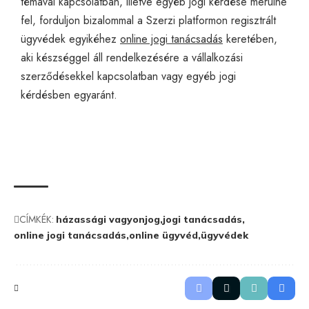
témával kapcsolatban, illetve egyéb jogi kérdése merülne
fel, forduljon bizalommal a Szerzi platformon regisztrált
ügyvédek egyikéhez
online jogi tanácsadás
keretében,
aki készséggel áll rendelkezésére a vállalkozási
szerződésekkel kapcsolatban vagy egyéb jogi
kérdésben egyaránt.
CÍMKÉK:
házassági vagyonjog
jogi tanácsadás
online jogi tanácsadás
online ügyvéd
ügyvédek