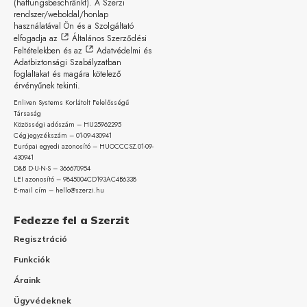
(haftungsbeschränkt)
. A Szerzi
rendszer/weboldal/honlap
használatával Ön és a Szolgáltató
elfogadja az
Általános Szerződési
Feltételekben
és az
Adatvédelmi és
Adatbiztonsági Szabályzatban
foglaltakat és magára kötelező
érvényűnek tekinti.
Enliven Systems Korlátolt Felelősségű
Társaság
Közösségi adószám – HU25962295
Cégjegyzékszám – 01-09-
430941
Európai egyedi azonosító – HUOCCCSZ.01-09-
430941
D&B D-U-N-S – 366670954
LEI azonosító – 9845004CD193AC4B6338
E-mail cím – hello@szerzi.hu
Fedezze fel a Szerzit
Regisztráció
Funkciók
Áraink
Ügyvédeknek