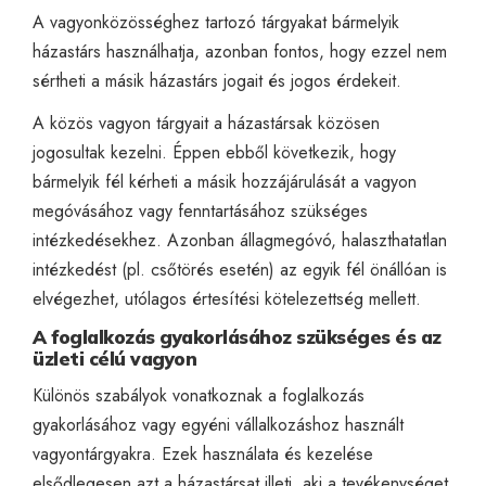
A vagyonközösséghez tartozó tárgyakat bármelyik
házastárs használhatja, azonban fontos, hogy ezzel nem
sértheti a másik házastárs jogait és jogos érdekeit.
A közös vagyon tárgyait a házastársak közösen
jogosultak kezelni. Éppen ebből következik, hogy
bármelyik fél kérheti a másik hozzájárulását a vagyon
megóvásához vagy fenntartásához szükséges
intézkedésekhez. Azonban állagmegóvó, halaszthatatlan
intézkedést (pl. csőtörés esetén) az egyik fél önállóan is
elvégezhet, utólagos értesítési kötelezettség mellett.
A foglalkozás gyakorlásához szükséges és az
üzleti célú vagyon
Különös szabályok vonatkoznak a foglalkozás
gyakorlásához vagy egyéni vállalkozáshoz használt
vagyontárgyakra. Ezek használata és kezelése
elsődlegesen azt a házastársat illeti, aki a tevékenységet