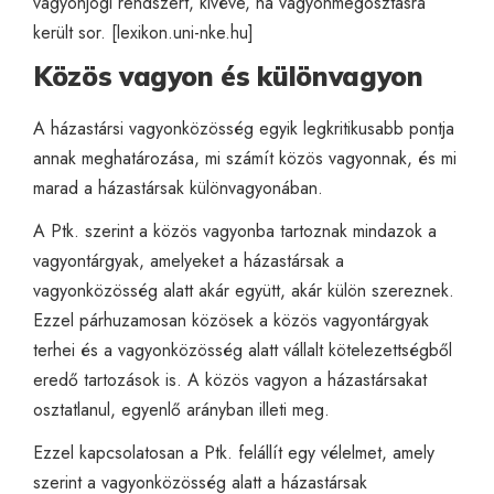
vagyonjogi rendszert, kivéve, ha vagyonmegosztásra
került sor. [
lexikon.uni-nke.hu
]
Közös vagyon és különvagyon
A házastársi vagyonközösség egyik legkritikusabb pontja
annak meghatározása, mi számít közös vagyonnak, és mi
marad a házastársak különvagyonában.
A Ptk. szerint a közös vagyonba tartoznak mindazok a
vagyontárgyak, amelyeket a házastársak a
vagyonközösség alatt akár együtt, akár külön szereznek.
Ezzel párhuzamosan közösek a közös vagyontárgyak
terhei és a vagyonközösség alatt vállalt kötelezettségből
eredő tartozások is. A közös vagyon a házastársakat
osztatlanul, egyenlő arányban illeti meg.
Ezzel kapcsolatosan a Ptk. felállít egy vélelmet, amely
szerint a vagyonközösség alatt a házastársak