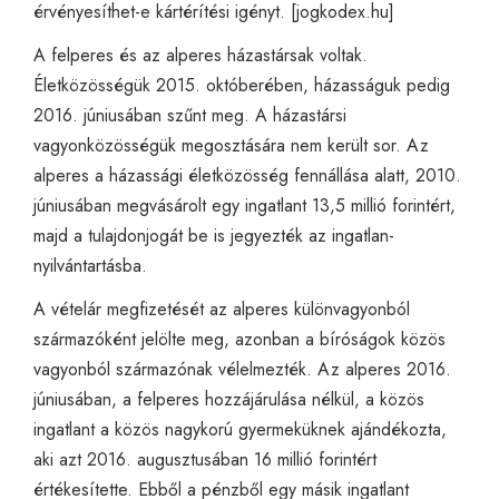
érvényesíthet-e kártérítési igényt. [
jogkodex.hu
]
A felperes és az alperes házastársak voltak.
Életközösségük 2015. októberében, házasságuk pedig
2016. júniusában szűnt meg. A házastársi
vagyonközösségük megosztására nem került sor. Az
alperes a házassági életközösség fennállása alatt, 2010.
júniusában megvásárolt egy ingatlant 13,5 millió forintért,
majd a tulajdonjogát be is jegyezték az ingatlan-
nyilvántartásba.
A vételár megfizetését az alperes különvagyonból
származóként jelölte meg, azonban a bíróságok közös
vagyonból származónak vélelmezték. Az alperes 2016.
júniusában, a felperes hozzájárulása nélkül, a közös
ingatlant a közös nagykorú gyermeküknek ajándékozta,
aki azt 2016. augusztusában 16 millió forintért
értékesítette. Ebből a pénzből egy másik ingatlant