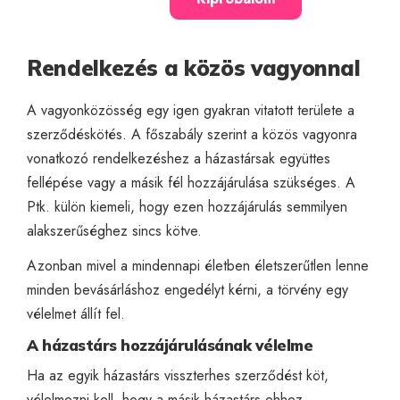
Rendelkezés a közös vagyonnal
A vagyonközösség egy igen gyakran vitatott területe a
szerződéskötés. A főszabály szerint a közös vagyonra
vonatkozó rendelkezéshez a házastársak együttes
fellépése vagy a másik fél hozzájárulása szükséges. A
Ptk. külön kiemeli, hogy ezen hozzájárulás semmilyen
alakszerűséghez sincs kötve.
Azonban mivel a mindennapi életben életszerűtlen lenne
minden bevásárláshoz engedélyt kérni, a törvény egy
vélelmet állít fel.
A házastárs hozzájárulásának vélelme
Ha az egyik házastárs visszterhes szerződést köt,
vélelmezni kell, hogy a másik házastárs ehhez