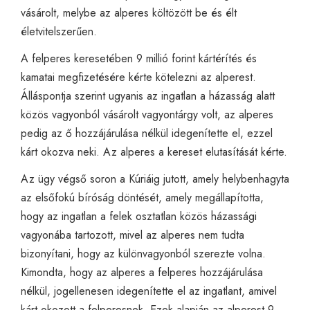
vásárolt, melybe az alperes költözött be és élt
életvitelszerűen.
A felperes keresetében 9 millió forint kártérítés és
kamatai megfizetésére kérte kötelezni az alperest.
Álláspontja szerint ugyanis az ingatlan a házasság alatt
közös vagyonból vásárolt vagyontárgy volt, az alperes
pedig az ő hozzájárulása nélkül idegenítette el, ezzel
kárt okozva neki. Az alperes a kereset elutasítását kérte.
Az ügy végső soron a Kúriáig jutott, amely helybenhagyta
az elsőfokú bíróság döntését, amely megállapította,
hogy az ingatlan a felek osztatlan közös házassági
vagyonába tartozott, mivel az alperes nem tudta
bizonyítani, hogy az különvagyonból szerezte volna.
Kimondta, hogy az alperes a felperes hozzájárulása
nélkül, jogellenesen idegenítette el az ingatlant, amivel
kárt okozott a felperesnek. Ezek alapján az alperest 9