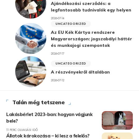
Ajándékozási szerződés: a
legfontosabb tudnivalók egy helyen
2026-07-14
UNCATEGORIZED
Az EU Kék Kártya rendszere
Magyarországon: jogszabályi háttér
és munkajogi szempontok
2026-07-17
UNCATEGORIZED
A részvényekről általában
2026-07-12
Talán még tetszene
Lakásbérlet 2023-ban: hogyan vágjunk
bele?
11 PERC OLVASÁSI IDŐ
Állatok károkozása – ki lesz a felelős?