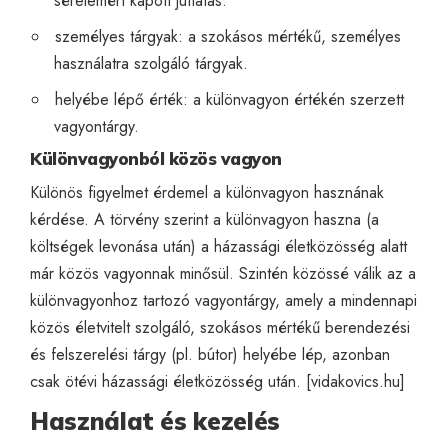
sérelemért kapott juttatás.
személyes tárgyak: a szokásos mértékű, személyes
használatra szolgáló tárgyak.
helyébe lépő érték: a különvagyon értékén szerzett
vagyontárgy.
Különvagyonból közös vagyon
Különös figyelmet érdemel a különvagyon hasznának
kérdése. A törvény szerint a különvagyon haszna (a
költségek levonása után) a házassági életközösség alatt
már közös vagyonnak minősül. Szintén közössé válik az a
különvagyonhoz tartozó vagyontárgy, amely a mindennapi
közös életvitelt szolgáló, szokásos mértékű berendezési
és felszerelési tárgy (pl. bútor) helyébe lép, azonban
csak ötévi házassági életközösség után. [
vidakovics.hu
]
Használat és kezelés