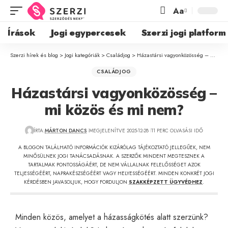
Aa
Írások
Jogi egypercesek
Szerzi jogi platform
Szerzi hírek és blog
>
Jogi kategóriák
>
Családjog
>
Házastársi vagyonközösség – mi közös és mi nem?
CSALÁDJOG
Házastársi vagyonközösség –
mi közös és mi nem?
ÍRTA:
MÁRTON DANCS
MEGJELENÍTVE 2025-12-28
11 PERC OLVASÁSI IDŐ
A BLOGON TALÁLHATÓ INFORMÁCIÓK KIZÁRÓLAG TÁJÉKOZTATÓ JELLEGŰEK, NEM
MINŐSÜLNEK JOGI TANÁCSADÁSNAK. A SZERZŐK MINDENT MEGTESZNEK A
TARTALMAK PONTOSSÁGÁÉRT, DE NEM VÁLLALNAK FELELŐSSÉGET AZOK
TELJESSÉGÉÉRT, NAPRAKÉSZSÉGÉÉRT VAGY HELYESSÉGÉÉRT. MINDEN KONKRÉT JOGI
KÉRDÉSBEN JAVASOLJUK, HOGY FORDULJON
SZAKKÉPZETT ÜGYVÉDHEZ
.
Minden közös, amelyet a házasságkötés alatt szerzünk?