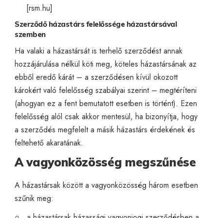
[
rsm.hu
]
Szerződő házastárs felelőssége házastársával
szemben
Ha valaki a házastársát is terhelő szerződést annak
hozzájárulása nélkül köti meg, köteles házastársának az
ebből eredő kárát – a szerződésen kívül okozott
károkért való felelősség szabályai szerint – megtéríteni
(ahogyan ez a fent bemutatott esetben is történt). Ezen
felelősség alól csak akkor mentesül, ha bizonyítja, hogy
a szerződés megfelelt a másik házastárs érdekének és
feltehető akaratának.
A vagyonközösség megszűnése
A házastársak között a vagyonközösség három esetben
szűnik meg:
a házastársak házassági vagyonjogi szerződésben a