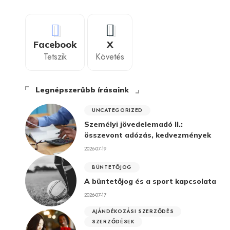
Facebook
X
Tetszik
Követés
Legnépszerűbb írásaink
UNCATEGORIZED
Személyi jövedelemadó II.:
összevont adózás, kedvezmények
2026-07-19
BÜNTETŐJOG
A büntetőjog és a sport kapcsolata
2026-07-17
AJÁNDÉKOZÁSI SZERZŐDÉS
SZERZŐDÉSEK