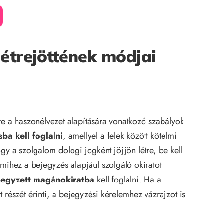
létrejöttének módjai
ére a haszonélvezet alapítására vonatkozó szabályok
sba kell foglalni
, amellyel a felek között kötelmi
y a szolgalom dologi jogként jöjjön létre, be kell
 amihez a bejegyzés alapjául szolgáló okiratot
njegyzett magánokiratba
kell foglalni. Ha a
részét érinti, a bejegyzési kérelemhez vázrajzot is