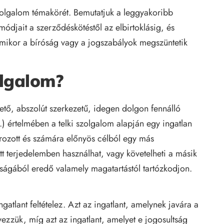
zolgalom témakörét. Bemutatjuk a leggyakoribb
módjait a szerződéskötéstől az elbirtoklásig, és
 amikor a bíróság vagy a jogszabályok megszüntetik
zolgalom?
hető, abszolút szerkezetű, idegen dolgon fennálló
.) értelmében a telki szolgalom alapján egy ingatlan
rozott és számára előnyös célból egy más
tt terjedelemben használhat, vagy követelheti a másik
ltságából eredő valamely magatartástól tartózkodjon.
ngatlant feltételez. Azt az ingatlant, amelynek javára a
ezzük, míg azt az ingatlant, amelyet e jogosultság