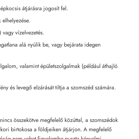
kocsis átjárásra jogosít fel.
 elhelyezése.
) vagy vízelvezetés.
gatlana alá nyúlik be, vagy bejárata idegen
lgalom, valamint épületszolgalmak (például áthajló
fény és levegő elzárását tiltja a szomszéd számára.
d nincs összekötve megfelelő közúttal, a szomszédok
kori birtokosa a földjeiken átjárjon. A megfelelő
róság nem vehet figyelembe puszta kényelmi