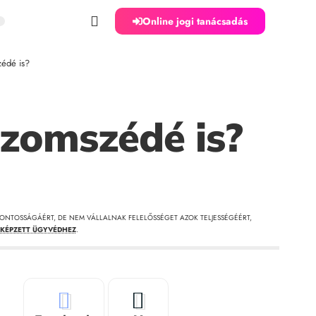
Online jogi tanácsadás
zédé is?
szomszédé is?
ONTOSSÁGÁÉRT, DE NEM VÁLLALNAK FELELŐSSÉGET AZOK TELJESSÉGÉÉRT,
KÉPZETT ÜGYVÉDHEZ
.