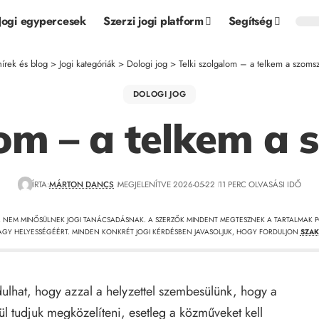
Jogi egypercesek
Szerzi jogi platform
Segítség
hírek és blog
>
Jogi kategóriák
>
Dologi jog
>
Telki szolgalom – a telkem a szoms
DOLOGI JOG
lom – a telkem a 
ÍRTA:
MÁRTON DANCS
MEGJELENÍTVE 2026-05-22
11 PERC OLVASÁSI IDŐ
, NEM MINŐSÜLNEK JOGI TANÁCSADÁSNAK. A SZERZŐK MINDENT MEGTESZNEK A TARTALMAK P
GY HELYESSÉGÉÉRT. MINDEN KONKRÉT JOGI KÉRDÉSBEN JAVASOLJUK, HOGY FORDULJON
SZAK
ulhat, hogy azzal a helyzettel szembesülünk, hogy a
ül tudjuk megközelíteni, esetleg a közműveket kell