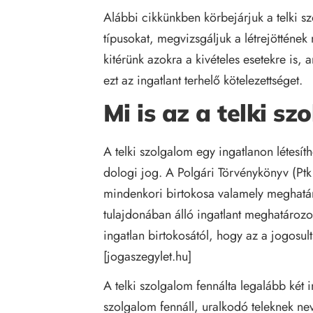
Alábbi cikkünkben körbejárjuk a telki s
típusokat, megvizsgáljuk a létrejöttének 
kitérünk azokra a kivételes esetekre is,
ezt az ingatlant terhelő kötelezettséget.
Mi is az a telki s
A telki szolgalom egy ingatlanon létesít
dologi jog. A Polgári Törvénykönyv (Ptk
mindenkori birtokosa valamely meghatá
tulajdonában álló ingatlant meghatározo
ingatlan birtokosától, hogy az a jogosu
[
jogaszegylet.hu
]
A telki szolgalom fennálta legalább két i
szolgalom fennáll, uralkodó teleknek nev