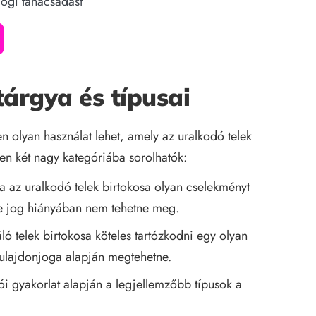
jogi tanácsadást
tárgya és típusai
en olyan használat lehet, amely az uralkodó telek
en két nagy kategóriába sorolhatók:
a az uralkodó telek birtokosa olyan cselekményt
 e jog hiányában nem tehetne meg.
ó telek birtokosa köteles tartózkodni egy olyan
tulajdonjoga alapján megtehetne.
ói gyakorlat alapján a legjellemzőbb típusok a