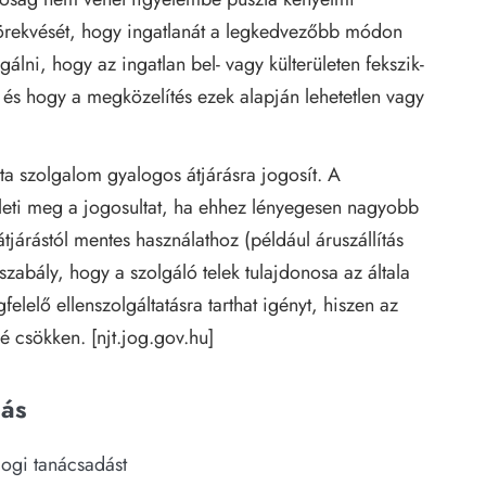
örekvését, hogy ingatlanát a legkedvezőbb módon
gálni, hogy az ingatlan bel- vagy külterületen fekszik-
 és hogy a megközelítés ezek alapján lehetetlen vagy
ta szolgalom gyalogos átjárásra jogosít. A
illeti meg a jogosultat, ha ehhez lényegesen nagyobb
tjárástól mentes használathoz (például áruszállítás
zabály, hogy a szolgáló telek tulajdonosa az általa
elelő ellenszolgáltatásra tarthat igényt, hiszen az
é csökken. [
njt.jog.gov.hu
]
dás
jogi tanácsadást