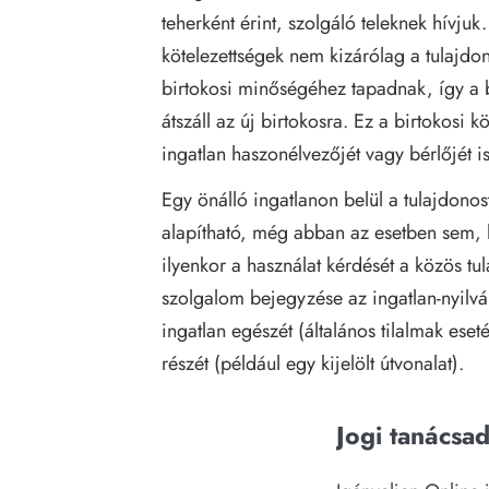
teherként érint, szolgáló teleknek hívj
kötelezettségek nem kizárólag a tulajd
birtokosi minőségéhez tapadnak, így a 
átszáll az új birtokosra. Ez a birtokosi 
ingatlan haszonélvezőjét vagy bérlőjét is
Egy önálló ingatlanon belül a tulajdono
alapítható, még abban az esetben sem, h
ilyenkor a használat kérdését a közös tul
szolgalom bejegyzése az ingatlan-nyilván
ingatlan egészét (általános tilalmak es
részét (például egy kijelölt útvonalat).
Jogi tanácsa