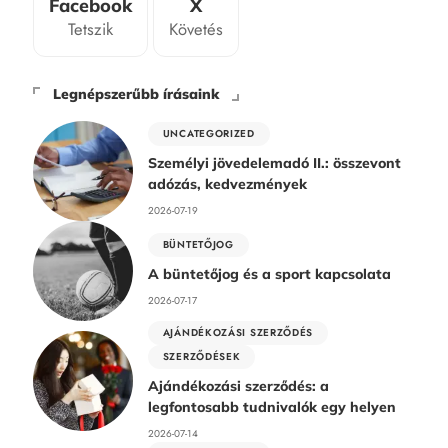
Facebook
X
Tetszik
Követés
Legnépszerűbb írásaink
UNCATEGORIZED
Személyi jövedelemadó II.: összevont
adózás, kedvezmények
2026-07-19
BÜNTETŐJOG
A büntetőjog és a sport kapcsolata
2026-07-17
AJÁNDÉKOZÁSI SZERZŐDÉS
SZERZŐDÉSEK
Ajándékozási szerződés: a
legfontosabb tudnivalók egy helyen
2026-07-14