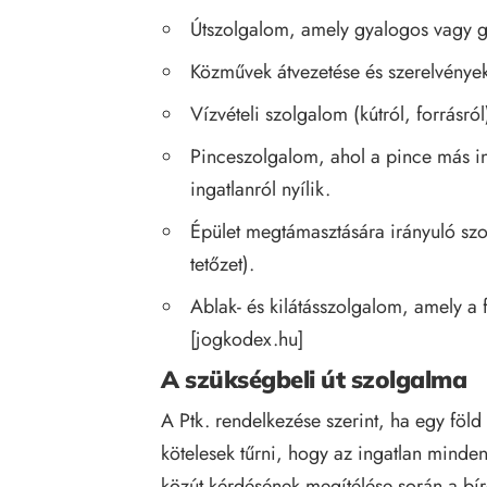
Útszolgalom, amely gyalogos vagy gép
Közművek átvezetése és szerelvények
Vízvételi szolgalom (kútról, forrásról
Pinceszolgalom, ahol a pince más in
ingatlanról nyílik.
Épület megtámasztására irányuló szo
tetőzet).
Ablak- és kilátásszolgalom, amely a 
[
jogkodex.hu
]
A szükségbeli út szolgalma
A Ptk. rendelkezése szerint, ha egy föl
kötelesek tűrni, hogy az ingatlan minden
közút kérdésének megítélése során a bí