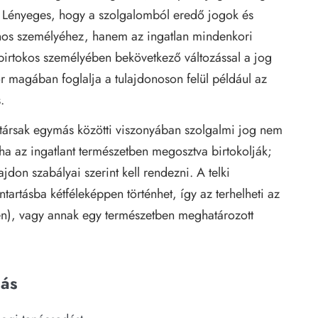
uk. Lényeges, hogy a szolgalomból eredő jogok és
onos személyéhez, hanem az ingatlan mindenkori
birtokos személyében bekövetkező változással a jog
kör magában foglalja a tulajdonoson felül például az
.
stársak egymás közötti viszonyában szolgalmi jog nem
a az ingatlant természetben megosztva birtokolják;
ajdon szabályai szerint kell rendezni. A telki
tartásba kétféleképpen történhet, így az terhelheti az
etén), vagy annak egy természetben meghatározott
dás