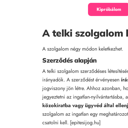
Kipróbálom
A telki szolgalom 
A szolgalom négy módon keletkezhet.
Szerződés alapján
A telki szolgalom szerződéses létesítés
irányadók. A szerződést érvényesen
írá
jogviszony jön létre. Ahhoz azonban, hog
jegyeztetni az ingatlan-nyilvántartásba,
közokiratba vagy ügyvéd által elle
szolgalom az ingatlan egy meghatározott 
csatolni kell. [
epitesijog.hu
]