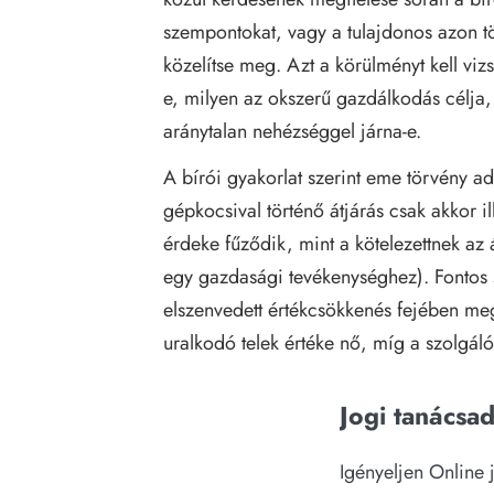
szempontokat, vagy a tulajdonos azon t
közelítse meg. Azt a körülményt kell vizs
e, milyen az okszerű gazdálkodás célja,
aránytalan nehézséggel járna-e.
A bírói gyakorlat szerint eme törvény ad
gépkocsival történő átjárás csak akkor 
érdeke fűződik, mint a kötelezettnek az á
egy gazdasági tevékenységhez). Fontos s
elszenvedett értékcsökkenés fejében megf
uralkodó telek értéke nő, míg a szolgáló
Jogi tanácsa
Igényeljen Online 