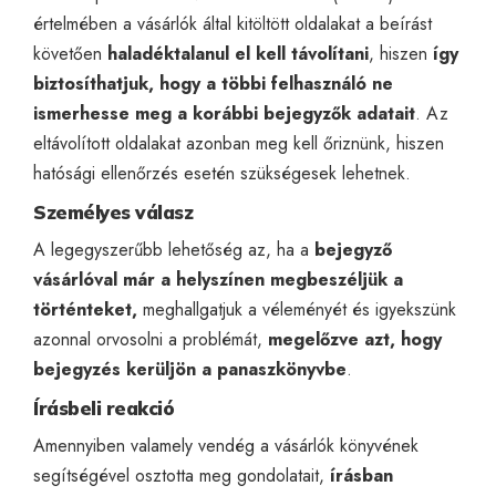
értelmében a vásárlók által kitöltött oldalakat a beírást
követően
haladéktalanul el kell távolítani
, hiszen
így
biztosíthatjuk, hogy a többi felhasználó ne
ismerhesse meg a korábbi bejegyzők adatait
. Az
eltávolított oldalakat azonban meg kell őriznünk, hiszen
hatósági ellenőrzés esetén szükségesek lehetnek.
Személyes válasz
A legegyszerűbb lehetőség az, ha a
bejegyző
vásárlóval már a helyszínen megbeszéljük a
történteket,
meghallgatjuk a véleményét és igyekszünk
azonnal orvosolni a problémát,
megelőzve azt, hogy
bejegyzés kerüljön a panaszkönyvbe
.
Írásbeli reakció
Amennyiben valamely vendég a vásárlók könyvének
segítségével osztotta meg gondolatait,
írásban