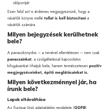
időpontját.
Ezen felül azt is érdemes megjegyeznünk, hogy a
vásárlók könyve mellé
tollat is kell biztosítani
a
vásárlók számára.
Milyen bejegyzések kerülhetnek
bele?
A panaszkönyvbe – a nevével ellentétesen – nem csak
panaszainkat
, a szolgáltatással kapcsolatos
kifogásainkat írhatjuk bele, hanem természetesen
pozitív
megjegyzéseinket
, építő meglátásainkat is.
Milyen következménnyel jár, ha
írunk bele?
Lapok eltávolítása
Az Európai Unió adatvédelmi rendelete (
GDPR
)