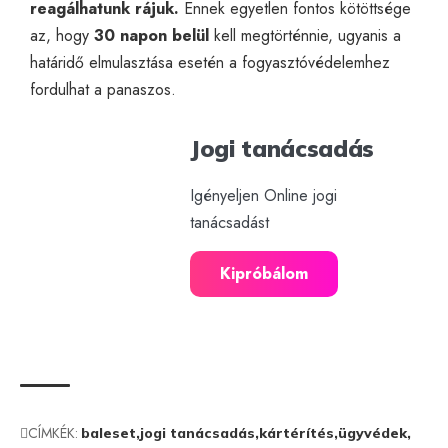
reagálhatunk rájuk.
Ennek egyetlen fontos kötöttsége
az, hogy
30 napon belül
kell megtörténnie, ugyanis a
határidő elmulasztása esetén a
fogyasztóvédelem
hez
fordulhat a panaszos.
Jogi tanácsadás
Igényeljen Online jogi
tanácsadást
Kipróbálom
CÍMKÉK:
baleset
jogi tanácsadás
kártérítés
ügyvédek