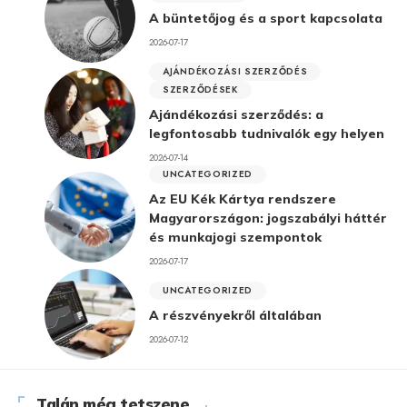
A büntetőjog és a sport kapcsolata
2026-07-17
AJÁNDÉKOZÁSI SZERZŐDÉS
SZERZŐDÉSEK
Ajándékozási szerződés: a
legfontosabb tudnivalók egy helyen
2026-07-14
UNCATEGORIZED
Az EU Kék Kártya rendszere
Magyarországon: jogszabályi háttér
és munkajogi szempontok
2026-07-17
UNCATEGORIZED
A részvényekről általában
2026-07-12
Talán még tetszene