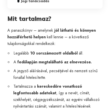
Jogi tanácsadás
Mit tartalmaz?
A panaszkönyv – amelynek
jól látható és könnyen
hozzáférhető helyen
kell lennie – a következő
tulajdonságokkal rendelkezik:
Legalább
10 sorszámozott oldalból
áll.
A
fedőlapján megtalálható az elnevezése.
A jegyző aláírásával, pecsétjével és nemzeti színű
fonallal hitelesítette.
Tartalmazza a
kereskedőre vonatkozó
legfontosabb adatokat
, így a nevét, címét,
székhelyét, cégjegyzékszámát, az egyéni vállalkozó
nyilvántartási számát, valamint a hitelesítésének