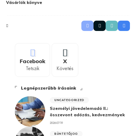
Vásárlók könyve
Facebook
X
Tetszik
Követés
Legnépszerűbb írásaink
UNCATEGORIZED
Személyi jövedelemadó II.:
összevont adózás, kedvezmények
2026-07-19
BÜNTETŐJOG