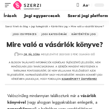
Aa
Írások
Jogi egypercesek
Szerzi jogi platform
Szerzi hírek és blog
>
Jogi kategóriák
>
Kártérítési jog
>
Mire való a vásárlók könyve?
JOGI EGYPERCES
JOGI KATEGÓRIÁK
KÁRTÉRÍTÉSI JOG
Mire való a vásárlók könyve?
ÍRTA:
DR. PÁL DÓRA
MEGJELENÍTVE 2023-12-05
2 PERC OLVASÁSI IDŐ
A BLOGON TALÁLHATÓ INFORMÁCIÓK KIZÁRÓLAG TÁJÉKOZTATÓ JELLEGŰEK, NEM
MINŐSÜLNEK JOGI TANÁCSADÁSNAK. A SZERZŐK MINDENT MEGTESZNEK A
TARTALMAK PONTOSSÁGÁÉRT, DE NEM VÁLLALNAK FELELŐSSÉGET AZOK
TELJESSÉGÉÉRT, NAPRAKÉSZSÉGÉÉRT VAGY HELYESSÉGÉÉRT. MINDEN KONKRÉT JOGI
KÉRDÉSBEN JAVASOLJUK, HOGY FORDULJON
SZAKKÉPZETT ÜGYVÉDHEZ
.
Valószínűleg mindannyian találkoztunk már a
vásárlók
könyvével
(vagy ahogyan leggyakrabban emlegetik, a
panaszkönyv
vel) a boltokban vagy vendéglátóipari