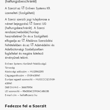
(haftungsbeschränkt)
A Szerzit az
Enliven Systems Kft.
üzemelteti (Szolgáltató)
A Szerzi szerzői jogi tulajdonosa a
német bejegyzésű
Szerzi UG
(haftungsbeschränkt)
. A Szerzi
rendszer/weboldal/honlap
használatával Ön és a Szolgáltató
elfogadja az
Általános Szerződési
Feltételekben
és az
Adatvédelmi és
Adatbiztonsági Szabályzatban
foglaltakat és magára kötelező
érvényűnek tekinti.
Enliven Systems Korlátolt Felelősségű
Társaság
Közösségi adószám – HU25962295
Cégjegyzékszám – 01-09-
430941
Európai egyedi azonosító – HUOCCCSZ.01-09-
430941
D&B D-U-N-S – 366670954
LEI azonosító – 9845004CD193AC4B6338
E-mail cím – hello@szerzi.hu
Fedezze fel a Szerzit