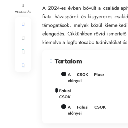
A 2024-es évben bővült a családalapít
MEGOSZTÁS
fiatal házaspárok és kisgyerekes csalá
támogatások, melyek közül kiemelkedi
elengedés. Cikkünkben rövid ismertető
kiemelve a legfontosabb tudnivalókat és
Tartalom
A CSOK Plusz
előnyei
Falusi
CSOK
A Falusi CSOK
előnyei