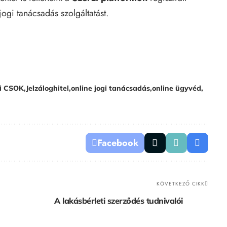
 jogi tanácsadás
szolgáltatást.
si CSOK
Jelzáloghitel
online jogi tanácsadás
online ügyvéd
Facebook
KÖVETKEZŐ CIKK
A lakásbérleti szerződés tudnivalói