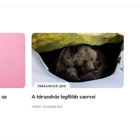
TÁRSASHÁZI JOG
i az
A társasház legfőbb szervei
3 PERC OLVASÁSI IDŐ