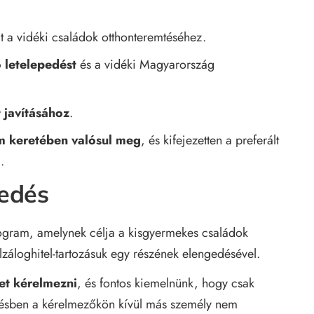
t a vidéki családok otthonteremtéséhez.
 letelepedést
és a vidéki Magyarország
 javításához
.
m keretében valósul meg
, és kifejezetten a preferált
.
gedés
program, amelynek célja a kisgyermekes családok
lzáloghitel-tartozásuk egy részének elengedésével.
et kérelmezni
, és fontos kiemelnünk, hogy csak
désben a kérelmezőkön kívül más személy nem