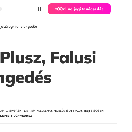
Online jogi tanácsadás
elzáloghitel elengedés
lusz, Falusi
engedés
ONTOSSÁGÁÉRT, DE NEM VÁLLALNAK FELELŐSSÉGET AZOK TELJESSÉGÉÉRT,
KÉPZETT ÜGYVÉDHEZ
.