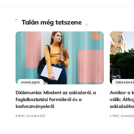
Talán még tetszene
MUNKAJOG
TÁRSASHÁZ
Diákmunka: Mindent az adózásról, a
Amikor a 
foglalkoztatási formákról és a
válik: Átf
kedvezményekről
adózásáho
8 PERC OLVASÁSI IDŐ
9 PERC OLVASÁSI