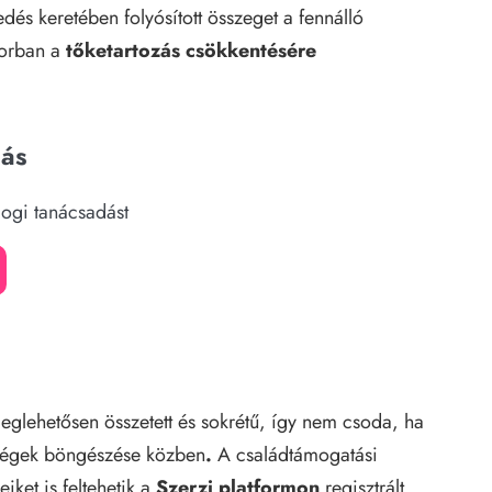
edés keretében folyósított összeget a fennálló
ősorban a
tőketartozás csökkentésére
dás
jogi tanácsadást
glehetősen összetett és sokrétű, így nem csoda, ha
őségek böngészése közben
.
A
családtámogatási
iket is feltehetik a
Szerzi platformon
regisztrált