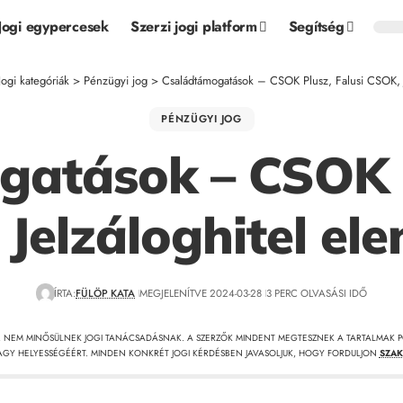
Jogi egypercesek
Szerzi jogi platform
Segítség
Jogi kategóriák
>
Pénzügyi jog
>
Családtámogatások – CSOK Plusz, Falusi CSOK, J
PÉNZÜGYI JOG
atások – CSOK P
Jelzáloghitel el
ÍRTA:
FÜLÖP KATA
MEGJELENÍTVE 2024-03-28
3 PERC OLVASÁSI IDŐ
, NEM MINŐSÜLNEK JOGI TANÁCSADÁSNAK. A SZERZŐK MINDENT MEGTESZNEK A TARTALMAK P
GY HELYESSÉGÉÉRT. MINDEN KONKRÉT JOGI KÉRDÉSBEN JAVASOLJUK, HOGY FORDULJON
SZAK