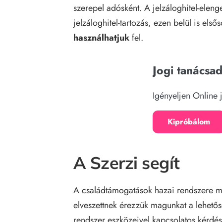
szerepel adósként. A jelzáloghitel-eleng
jelzáloghitel-tartozás, ezen belül is els
használhatjuk
fel.
Jogi tanácsa
Igényeljen Online 
Kipróbálom
A Szerzi segít
A családtámogatások hazai rendszere me
elveszettnek érezzük magunkat a lehet
rendszer eszközeivel kapcsolatos kérdése