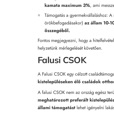
kamata maximum 3%
, ami messze
Támogatás a gyermekvállaláshoz: A 
örökbefogadásakor)
az állam 10-10
összegéből.
Fontos megjegyezni, hogy a hitelfelvéte
helyzetünk mérlegelését követően.
Falusi CSOK
A Falusi CSOK egy célzott családtámog
kistelepüléseken élő családok ottho
A falusi CSOK nem az ország egész terül
meghatározott preferált kistelepülé
állami támogatást
lehet igényelni laká