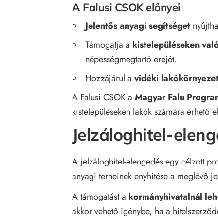
A Falusi CSOK előnyei
Jelentős anyagi segítséget
nyújtha
Támogatja a
kistelepüléseken való
népességmegtartó erejét.
Hozzájárul a
vidéki lakókörnyezet
A Falusi CSOK a
Magyar Falu Progra
kistelepüléseken lakók számára érhető el
Jelzáloghitel-elen
A jelzáloghitel-elengedés egy célzott 
anyagi terheinek enyhítése a meglévő je
A támogatást a
kormányhivatalnál leh
akkor vehető igénybe, ha a hitelszerző