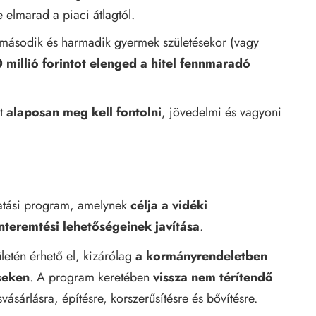
 elmarad a piaci átlagtól.
második és harmadik gyermek születésekor (vagy
 millió forintot elenged a hitel fennmaradó
lt
alaposan meg kell fontolni
, jövedelmi és vagyoni
atási program, amelynek
célja a vidéki
nteremtési lehetőségeinek javítása
.
etén érhető el, kizárólag
a kormányrendeletben
seken
. A program keretében
vissza nem térítendő
svásárlásra, építésre, korszerűsítésre és bővítésre.