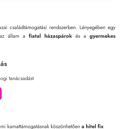
azai családtámogatási rendszerben. Lényegében egy
 az állam a
fiatal házaspárok
és a
gyermekes
dás
jogi tanácsadást
lami kamattámogatásnak köszönhetően
a hitel fix