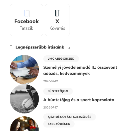
Facebook
X
Tetszik
Követés
Legnépszerűbb írásaink
UNCATEGORIZED
Személyi jövedelemadó II.: összevont
adózás, kedvezmények
2026-07-19
BÜNTETŐJOG
A büntetőjog és a sport kapcsolata
2026-07-17
AJÁNDÉKOZÁSI SZERZŐDÉS
SZERZŐDÉSEK