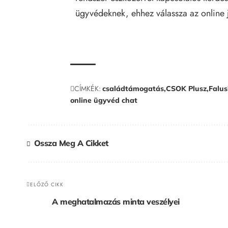
ügyvédeknek, ehhez válassza az
online
CÍMKÉK:
családtámogatás
CSOK Plusz
Falu
online ügyvéd chat
Ossza Meg A Cikket
ELŐZŐ CIKK
A meghatalmazás minta veszélyei