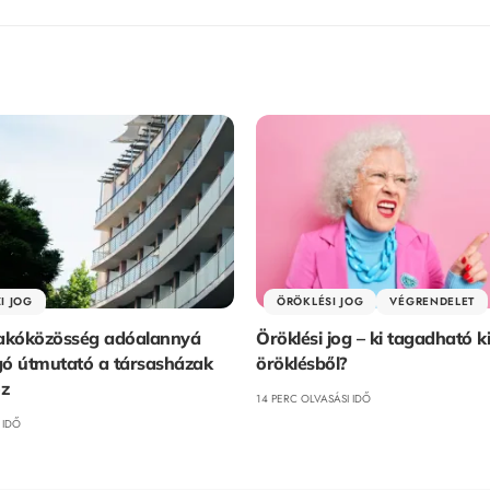
I JOG
ÖRÖKLÉSI JOG
VÉGRENDELET
lakóközösség adóalannyá
Öröklési jog – ki tagadható k
ogó útmutató a társasházak
öröklésből?
z
14 PERC OLVASÁSI IDŐ
 IDŐ