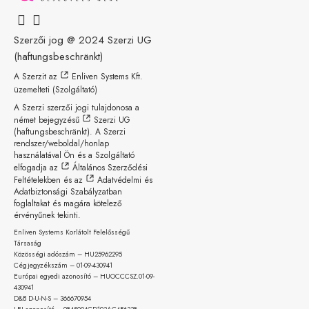
Szerzői jog @ 2024
Szerzi UG
(haftungsbeschränkt)
A Szerzit az
Enliven Systems Kft.
üzemelteti (Szolgáltató)
A Szerzi szerzői jogi tulajdonosa a
német bejegyzésű
Szerzi UG
(haftungsbeschränkt)
. A Szerzi
rendszer/weboldal/honlap
használatával Ön és a Szolgáltató
elfogadja az
Általános Szerződési
Feltételekben
és az
Adatvédelmi és
Adatbiztonsági Szabályzatban
foglaltakat és magára kötelező
érvényűnek tekinti.
Enliven Systems Korlátolt Felelősségű
Társaság
Közösségi adószám – HU25962295
Cégjegyzékszám – 01-09-
430941
Európai egyedi azonosító – HUOCCCSZ.01-09-
430941
D&B D-U-N-S – 366670954