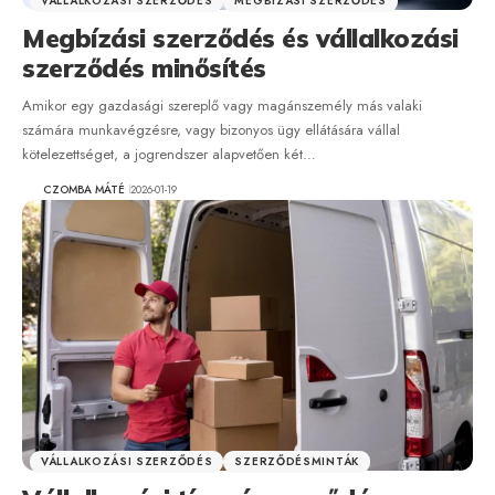
VÁLLALKOZÁSI SZERZŐDÉS
MEGBÍZÁSI SZERZŐDÉS
Megbízási szerződés és vállalkozási
szerződés minősítés
Amikor egy gazdasági szereplő vagy magánszemély más valaki
számára munkavégzésre, vagy bizonyos ügy ellátására vállal
kötelezettséget, a jogrendszer alapvetően két…
CZOMBA MÁTÉ
2026-01-19
VÁLLALKOZÁSI SZERZŐDÉS
SZERZŐDÉSMINTÁK