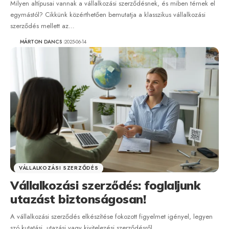
Milyen altípusai vannak a vállalkozási szerződésnek, és miben térnek el
egymástól? Cikkünk közérthetően bemutatja a klasszikus vállalkozási
szerződés mellett az…
MÁRTON DANCS
2025-06-14
VÁLLALKOZÁSI SZERZŐDÉS
Vállalkozási szerződés: foglaljunk
utazást biztonságosan!
A vállalkozási szerződés elkészítése fokozott figyelmet igényel, legyen
szó kutatási, utazási vagy kivitelezési szerződésről.