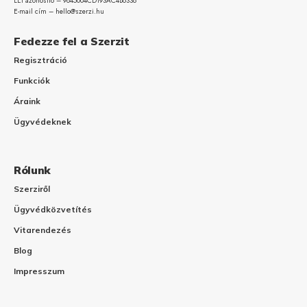
LEI azonosító – 9845004CD193AC4B6338
E-mail cím – hello@szerzi.hu
Fedezze fel a Szerzit
Regisztráció
Funkciók
Áraink
Ügyvédeknek
Rólunk
Szerziről
Ügyvédközvetítés
Vitarendezés
Blog
Impresszum