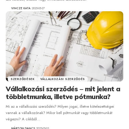
VINCZE KATA
2025-05-27
SZERZŐDÉSEK
VÁLLALKOZÁSI SZERZŐDÉS
Vállalkozási szerződés – mit jelent a
többletmunka, illetve pótmunka?
Mi az a vállalkozási szerződés? Milyen jogai, illetve kötelezettségei
vannak a vállalkozónak? Mikor kell pótmunkát vagy többletmunkát
végezni? A cikkből…
MÁRTON DANCS
2025-05-03