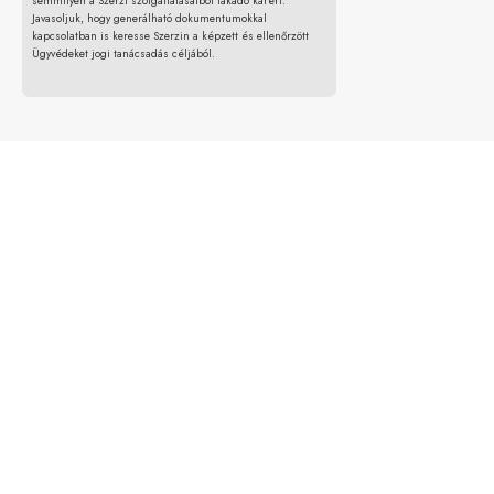
semmilyen a Szerzi szolgáltatásaiból fakadó kárért.
Javasoljuk, hogy generálható dokumentumokkal
kapcsolatban is keresse Szerzin a képzett és ellenőrzött
Ügyvédeket jogi tanácsadás céljából.