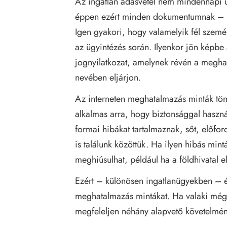
Az ingatlan adásvétel nem mindennapi ü
éppen ezért minden dokumentumnak – íg
Igen gyakori, hogy valamelyik fél szemé
az ügyintézés során. Ilyenkor jön képb
jognyilatkozat, amelynek révén a meghat
nevében eljárjon.
Az interneten meghatalmazás minták tö
alkalmas arra, hogy biztonsággal haszn
formai hibákat tartalmaznak, sőt, előfor
is találunk közöttük. Ha ilyen hibás min
meghiúsulhat, például ha a földhivatal e
Ezért – különösen ingatlanügyekben – érd
meghatalmazás mintákat. Ha valaki mégis
megfeleljen néhány alapvető követelmé