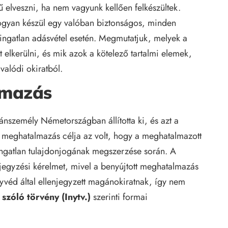
 elveszni, ha nem vagyunk kellően felkészültek.
ogyan készül egy valóban biztonságos, minden
ngatlan adásvétel esetén. Megmutatjuk, melyek a
 elkerülni, és mik azok a kötelező tartalmi elemek,
alódi okiratból.
lmazás
személy Németországban állította ki, és azt a
. A meghatalmazás célja az volt, hogy a meghatalmazott
ngatlan tulajdonjogának megszerzése során. A
ejegyzési kérelmet, mivel a benyújtott meghatalmazás
véd által ellenjegyzett magánokiratnak, így nem
 szóló törvény (Inytv.)
szerinti formai