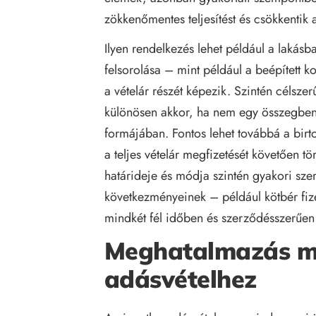
zökkenőmentes teljesítést és csökkentik a
Ilyen rendelkezés lehet például a lakásb
felsorolása – mint például a beépített
a vételár részét képezik. Szintén célsze
különösen akkor, ha nem egy összegben t
formájában. Fontos lehet továbbá a birto
a teljes vételár megfizetését követően 
határideje és módja szintén gyakori sze
következményeinek – például kötbér fize
mindkét fél időben és szerződésszerűen t
Meghatalmazás mi
adásvételhez