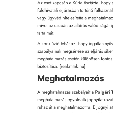
Az eset kapcsán a Kúria tisztázta, hogy 
földhivatali eljárásban történő felhaszná
vagy ügyvéd hitelesítette a meghatalma
mivel az csupán az aláírás valódiságát 
tartalmát.
A konklúzió tehát az, hogy ingatlan-nyi
szabályainak megsértése az eljárás siker
meghatalmazás esetén különösen fontos 
biztosítása. [real.mtak.hu]
Meghatalmazás
A meghatalmazás szabályait a
Polgári
meghatalmazás egyoldalú jognyilatkozat
ruház át a meghatalmazottra. E jognyila