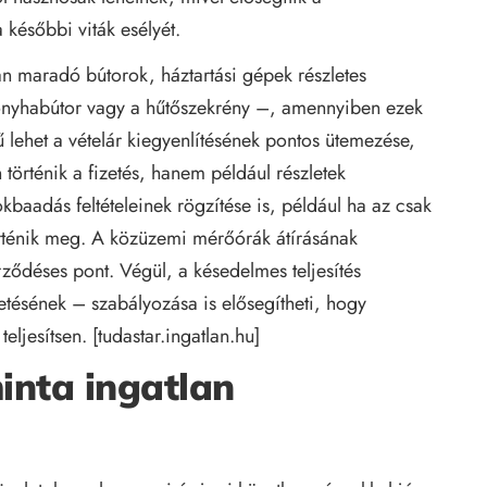
 későbbi viták esélyét.
an maradó bútorok, háztartási gépek részletes
 konyhabútor vagy a hűtőszekrény –, amennyiben ezek
rű lehet a vételár kiegyenlítésének pontos ütemezése,
örténik a fizetés, hanem például részletek
kbaadás feltételeinek rögzítése is, például ha az csak
történik meg. A közüzemi mérőórák átírásának
rződéses pont. Végül, a késedelmes teljesítés
tésének – szabályozása is elősegítheti, hogy
eljesítsen. [
tudastar.ingatlan.hu
]
nta ingatlan