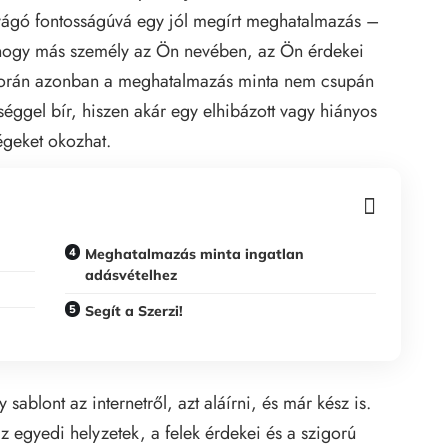
bevágó fontosságúvá egy jól megírt meghatalmazás –
, hogy más személy az Ön nevében, az Ön érdekei
el során azonban a meghatalmazás minta nem csupán
séggel bír, hiszen akár egy elhibázott vagy hiányos
égeket okozhat.
Meghatalmazás minta ingatlan
adásvételhez
Segít a Szerzi!
sablont az internetről, azt aláírni, és már kész is.
z egyedi helyzetek, a felek érdekei és a szigorú