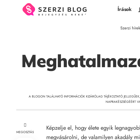
Írások
Szerzi híre
Meghatalmazá
A BLOGON TALÁLHATÓ INFORMÁCIÓK KIZÁRÓLAG TÁJÉKOZTATÓ JELLEGŰEK
NAPRAKÉSZSÉGÉÉRT VA
Képzelje el, hogy élete egyik legnagyobb
MEGOSZTÁS
megvásárolni, de valamilyen akadály mia