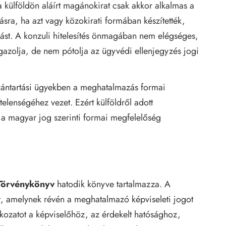
a külföldön aláírt magánokirat csak akkor alkalmas a
lásra, ha azt vagy közokirati formában készítették,
zást. A konzuli hitelesítés önmagában nem elégséges,
igazolja, de nem pótolja az ügyvédi ellenjegyzés jogi
lvántartási ügyekben a meghatalmazás formai
telenségéhez vezet. Ezért külföldről adott
a magyar jog szerinti formai megfelelőség
 Törvénykönyv
hatodik könyve tartalmazza. A
, amelynek révén a meghatalmazó képviseleti jogot
tkozatot a képviselőhöz, az érdekelt hatósághoz,