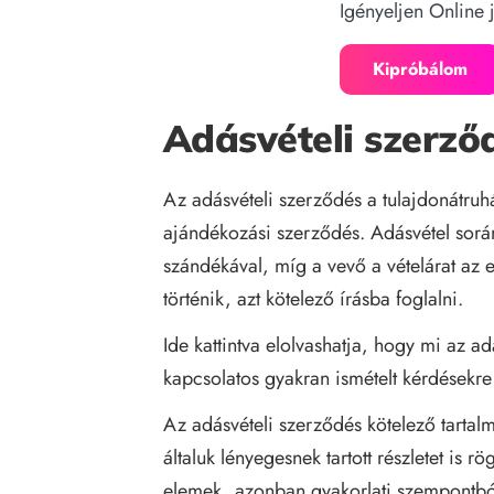
Igényeljen Online 
Kipróbálom
Adásvételi szerző
Az adásvételi szerződés a tulajdonátruh
ajándékozási szerződés. Adásvétel során
szándékával, míg a vevő a vételárat az
történik, azt kötelező írásba foglalni.
Ide
kattintva elolvashatja, hogy mi az a
kapcsolatos gyakran ismételt kérdésekre 
Az adásvételi szerződés kötelező tartalm
általuk lényegesnek tartott részletet is r
elemek, azonban gyakorlati szempontból