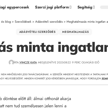
Jogi egypercesek
Szerzi jogi platform
Segítség
k és blog
>
Szerződések
>
Adásvételi szerződés
>
Meghatalmazás minta ingatlan 
ADÁSVÉTELI SZERZŐDÉS
MEGHATALMAZÁS
s minta ingatlan
ÍRTA:
VINCZE KATA
MEGJELENÍTVE 2025-08-22
9 PERC OLVASÁSI IDŐ
, NEM MINŐSÜLNEK JOGI TANÁCSADÁSNAK. A SZERZŐK MINDENT MEGTESZNEK A TARTALMAK P
GY HELYESSÉGÉÉRT. MINDEN KONKRÉT JOGI KÉRDÉSBEN JAVASOLJUK, HOGY FORDULJON
SZAK
 döntése előtt áll: álmai otthonát akarja
tt nem tud személyesen jelen lenni a