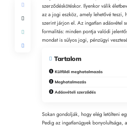
szerződéskötéskor. Ilyenkor válik élet
az a jogi eszköz, amely lehetővé teszi
szerint járjon el. Az ingatlan adásvét
formalitás: minden pontja valódi jelentő
mondat is súlyos jogi, pénzügyi vesztes
Tartalom
Külföldi meghatalmazás
Meghatalmazás
Adásvételi szerződés
Sokan gondolják, hogy elég letölteni egy 
Pedig az ingatlanügyek bonyolultsága, a