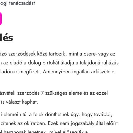
jogi tanácsadást
dés
ázó szerződések közé tartozik, mint a csere- vagy az
 az eladó a dolog birtokát átadja a tulajdonátruházás
 eladónak megfizeti. Amennyiben ingatlan adásvétele
dásvételi szerződés 7 szükséges eleme és az ezzel
is választ kaphat.
i elemein túl a felek dönthetnek úgy, hogy további,
ögzítenek az okiratban. Ezek nem jogszabály által előírt
 hasznosak lehetnek, mivel elősegítik a