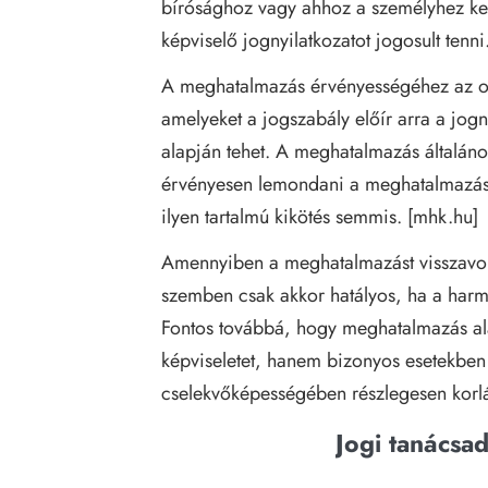
bírósághoz vagy ahhoz a személyhez kel
képviselő jognyilatkozatot jogosult tenni
A meghatalmazás érvényességéhez az ol
amelyeket a jogszabály előír arra a jog
alapján tehet. A meghatalmazás általáno
érvényesen lemondani a meghatalmazás 
ilyen tartalmú kikötés semmis. [mhk.hu]
Amennyiben a meghatalmazást visszavon
szemben csak akkor hatályos, ha a harmad
Fontos továbbá, hogy meghatalmazás al
képviseletet, hanem bizonyos esetekben 
cselekvőképességében részlegesen korláto
Jogi tanácsa