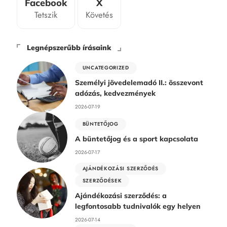
Facebook
X
Tetszik
Követés
Legnépszerűbb írásaink
UNCATEGORIZED
Személyi jövedelemadó II.: összevont
adózás, kedvezmények
2026-07-19
BÜNTETŐJOG
A büntetőjog és a sport kapcsolata
2026-07-17
AJÁNDÉKOZÁSI SZERZŐDÉS
SZERZŐDÉSEK
Ajándékozási szerződés: a
legfontosabb tudnivalók egy helyen
2026-07-14