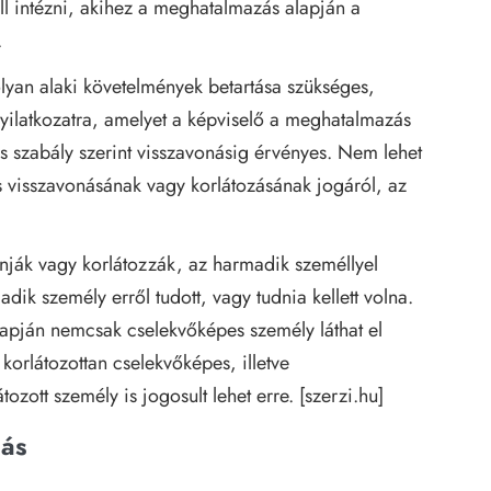
l intézni, akihez a meghatalmazás alapján a
.
yan alaki követelmények betartása szükséges,
nyilatkozatra, amelyet a képviselő a meghatalmazás
s szabály szerint visszavonásig érvényes. Nem lehet
visszavonásának vagy korlátozásának jogáról, az
ják vagy korlátozzák, az harmadik személlyel
ik személy erről tudott, vagy tudnia kellett volna.
apján nemcsak cselekvőképes személy láthat el
korlátozottan cselekvőképes, illetve
zott személy is jogosult lehet erre. [szerzi.hu]
dás