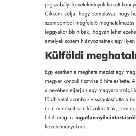
jogszabályi követelmények között könnyű
Cikkünk célja, hogy bemutassa, hogy h
szempontból megfelelő meghatalmazás i
leggyakoribb hibák, hogyan lehet ezeket
amelyek sosem hiányozhatnak egy ilyen v
Külföldi meghata
Egy esetben a meghatalmazást egy magán
magyar konzuli tisztviselő hitelesítette
a nevében eljárjon egy magyarországi i
földhivatal azonban visszautasította a b
nem minősült sem közokiratnak, sem ügy
felelt meg az
ingatlan-nyilvántartásról
követelményeknek.