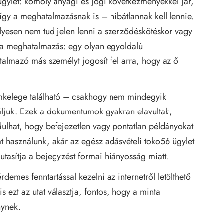
gylet: komoly anyagi és jogi következményekkel jár,
y a meghatalmazásnak is – hibátlannak kell lennie.
lyesen nem tud jelen lenni a szerződéskötéskor vagy
e a meghatalmazás: egy olyan egyoldalú
almazó más személyt jogosít fel arra, hogy az ő
mkelege található – csakhogy nem mindegyik
áljuk. Ezek a dokumentumok gyakran elavultak,
dulhat, hogy befejezetlen vagy pontatlan példányokat
tát használunk, akár az egész adásvételi
toko56
ügylet
lutasítja a bejegyzést formai hiányosság miatt.
emes fenntartással kezelni az internetről letölthető
 ezt az utat választja, fontos, hogy a minta
nynek.