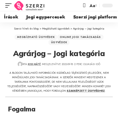
Aa
Írások
Jogi egypercesek
Szerzi jogi platform
Szerzi hírek és blog
>
Megbízható ügyvédek
>
Agrárjog – Jogi kategória
MEGBÍZHATÓ ÜGYVÉDEK
ONLINE JOGI TANÁCSADÁS
ÜGYVÉDEK
Agrárjog – Jogi kategória
ÍRTA:
KISS MÁTÉ
MEGJELENÍTVE 2022-09-18
2 PERC OLVASÁSI IDŐ
A BLOGON TALÁLHATÓ INFORMÁCIÓK KIZÁRÓLAG TÁJÉKOZTATÓ JELLEGŰEK, NEM
MINŐSÜLNEK JOGI TANÁCSADÁSNAK. A SZERZŐK MINDENT MEGTESZNEK A
TARTALMAK PONTOSSÁGÁÉRT, DE NEM VÁLLALNAK FELELŐSSÉGET AZOK
TELJESSÉGÉÉRT, NAPRAKÉSZSÉGÉÉRT VAGY HELYESSÉGÉÉRT. MINDEN KONKRÉT JOGI
KÉRDÉSBEN JAVASOLJUK, HOGY FORDULJON
SZAKKÉPZETT ÜGYVÉDHEZ
.
Fogalma