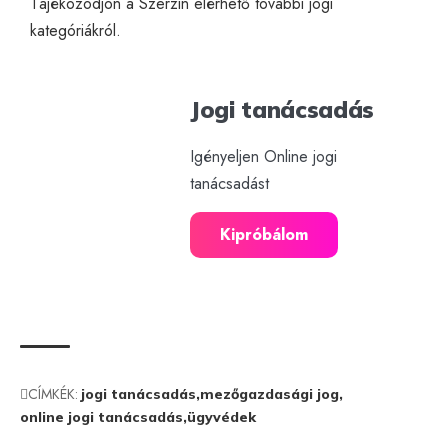
Tájékozódjon a Szerzin elérhető további
jogi
kategóriákról
.
Jogi tanácsadás
Igényeljen Online jogi
tanácsadást
Kipróbálom
CÍMKÉK:
jogi tanácsadás
mezőgazdasági jog
online jogi tanácsadás
ügyvédek