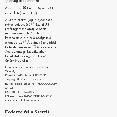
(haftungsbeschränkt)
A Szerzit az
Enliven Systems Kft.
üzemelteti (Szolgáltató)
A Szerzi szerzői jogi tulajdonosa a
német bejegyzésű
Szerzi UG
(haftungsbeschränkt)
. A Szerzi
rendszer/weboldal/honlap
használatával Ön és a Szolgáltató
elfogadja az
Általános Szerződési
Feltételekben
és az
Adatvédelmi és
Adatbiztonsági Szabályzatban
foglaltakat és magára kötelező
érvényűnek tekinti.
Enliven Systems Korlátolt Felelősségű
Társaság
Közösségi adószám – HU25962295
Cégjegyzékszám – 01-09-
430941
Európai egyedi azonosító – HUOCCCSZ.01-09-
430941
D&B D-U-N-S – 366670954
LEI azonosító – 9845004CD193AC4B6338
E-mail cím – hello@szerzi.hu
Fedezze fel a Szerzit