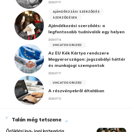
2026-07-17
AJÁNDÉKOZÁSI SZERZŐDÉS
SZERZŐDÉSEK
Ajándékozási szerződés: a
legfontosabb tudnivalók egy helyen
2026-07-14
UNCATEGORIZED
Az EU Kék Kártya rendszere
Magyarországon: jogszabályi háttér
és munkajogi szempontok
2026-07-17
UNCATEGORIZED
A részvényekről általában
2026-07-12
Talán még tetszene
Öröklési jog- jogi kategória