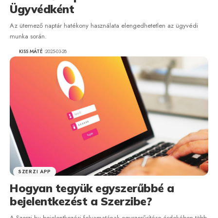
Ügyvédként
Az ütemező naptár hatékony használata elengedhetetlen az ügyvédi
munka során.
KISS MÁTÉ
2025-03-28
SZERZI APP
Hogyan tegyük egyszerűbbé a
bejelentkezést a Szerzibe?
A Szerzi.hu bejelentkezési folyamatának egyszerűsítése érdekében több