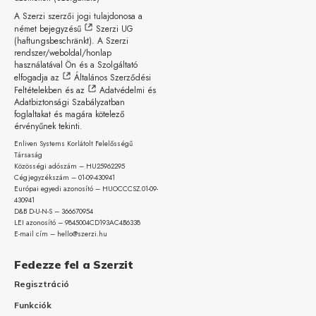
A Szerzi szerzői jogi tulajdonosa a
német bejegyzésű
Szerzi UG
(haftungsbeschränkt)
. A Szerzi
rendszer/weboldal/honlap
használatával Ön és a Szolgáltató
elfogadja az
Általános Szerződési
Feltételekben
és az
Adatvédelmi és
Adatbiztonsági Szabályzatban
foglaltakat és magára kötelező
érvényűnek tekinti.
Enliven Systems Korlátolt Felelősségű
Társaság
Közösségi adószám – HU25962295
Cégjegyzékszám – 01-09-
430941
Európai egyedi azonosító – HUOCCCSZ.01-09-
430941
D&B D-U-N-S – 366670954
LEI azonosító – 9845004CD193AC4B6338
E-mail cím – hello@szerzi.hu
Fedezze fel a Szerzit
Regisztráció
Funkciók