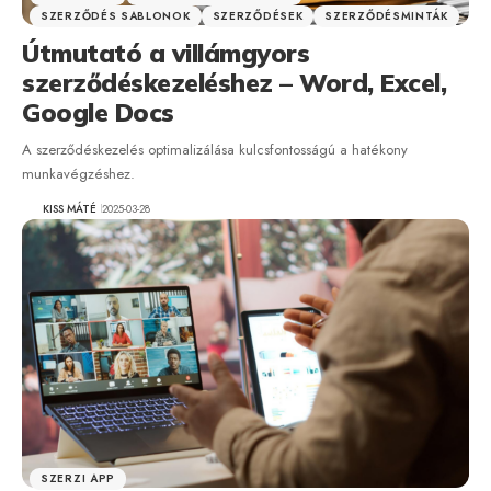
SZERZŐDÉS SABLONOK
SZERZŐDÉSEK
SZERZŐDÉSMINTÁK
Útmutató a villámgyors
szerződéskezeléshez – Word, Excel,
Google Docs
A szerződéskezelés optimalizálása kulcsfontosságú a hatékony
munkavégzéshez.
KISS MÁTÉ
2025-03-28
SZERZI APP