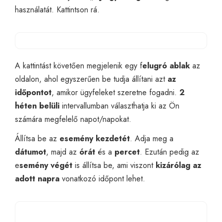
használatát. Kattintson rá.
A kattintást követően megjelenik egy f
elugró ablak
az
oldalon, ahol egyszerűen be tudja állítani azt
az
időpontot
, amikor ügyfeleket szeretne fogadni.
2
héten belüli
intervallumban választhatja ki az Ön
számára megfelelő napot/napokat.
Állítsa be az
esemény kezdetét
. Adja meg a
dátumot
, majd az
órát
és a
percet
. Ezután pedig az
e
semény végét
is állítsa be, ami viszont
kizárólag az
adott napra
vonatkozó időpont lehet.