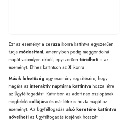
Ezt az eseményt a
ceruza
ikonra kattintva egyszerűen
tudja
módosítani
, amennyiben pedig meggondolná
magát valamilyen okból, egyszerűen
törölheti
is az
eseményt. Ehhez kattintson az
X
ikonra.
Másik lehetőség
egy esemény rögzítésére, hogy
magára az i
nteraktív naptárra kattintva
hozza létre
az Ügyfélfogadást. Kattintson az adott nap oszlopának
megfelelő
cellájára
és már létre is hozta magát az
eseményt. Az Ügyfélfogadás
alsó keretére kattintva
növelheti
az Ügyfélfogadás idejének hosszát.