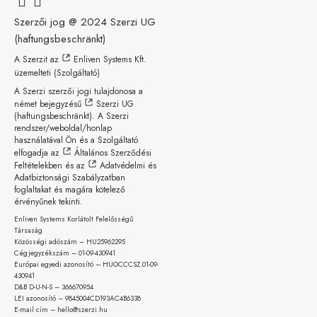
Szerzői jog @ 2024
Szerzi UG
(haftungsbeschränkt)
A Szerzit az
Enliven Systems Kft.
üzemelteti (Szolgáltató)
A Szerzi szerzői jogi tulajdonosa a
német bejegyzésű
Szerzi UG
(haftungsbeschränkt)
. A Szerzi
rendszer/weboldal/honlap
használatával Ön és a Szolgáltató
elfogadja az
Általános Szerződési
Feltételekben
és az
Adatvédelmi és
Adatbiztonsági Szabályzatban
foglaltakat és magára kötelező
érvényűnek tekinti.
Enliven Systems Korlátolt Felelősségű
Társaság
Közösségi adószám – HU25962295
Cégjegyzékszám – 01-09-
430941
Európai egyedi azonosító – HUOCCCSZ.01-09-
430941
D&B D-U-N-S – 366670954
LEI azonosító – 9845004CD193AC4B6338
E-mail cím – hello@szerzi.hu