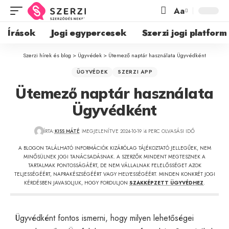
Aa
Írások
Jogi egypercesek
Szerzi jogi platform
Szerzi hírek és blog
>
Ügyvédek
>
Ütemező naptár használata Ügyvédként
ÜGYVÉDEK
SZERZI APP
Ütemező naptár használata
Ügyvédként
ÍRTA:
KISS MÁTÉ
MEGJELENÍTVE 2024-10-19
4 PERC OLVASÁSI IDŐ
A BLOGON TALÁLHATÓ INFORMÁCIÓK KIZÁRÓLAG TÁJÉKOZTATÓ JELLEGŰEK, NEM
MINŐSÜLNEK JOGI TANÁCSADÁSNAK. A SZERZŐK MINDENT MEGTESZNEK A
TARTALMAK PONTOSSÁGÁÉRT, DE NEM VÁLLALNAK FELELŐSSÉGET AZOK
TELJESSÉGÉÉRT, NAPRAKÉSZSÉGÉÉRT VAGY HELYESSÉGÉÉRT. MINDEN KONKRÉT JOGI
KÉRDÉSBEN JAVASOLJUK, HOGY FORDULJON
SZAKKÉPZETT ÜGYVÉDHEZ
.
Ügyvédként fontos ismerni, hogy milyen lehetőségei