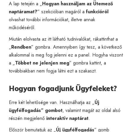
A lap tetején a „
Hogyan használjam az Ütemező
naptáramat?
” szekcióban magáról a
funkcióról
olvashat további információkat, illetve annak
működéséről.
Miután elolvasta az itt látható tudnivalókat, rákattinthat a
„
Rendben
” gombra. Amennyiben így tesz, a következő
alkalommal is meg fog jelenni ez a panel. Hogyha viszont
a „
Többet ne jelenjen meg
” gombra kattint, a
továbbiakban nem fogja látni ezt a szakaszt.
Hogyan fogadjunk Ügyfeleket?
Erre két lehetősége van. Használhatja az „
Új
ügyfélfogadás” gombot
, valamint magát az oldal alsó
részén megjelenő
interaktív naptárat
.
Először bemutatjuk az „
Új ügyfélfogadás
” gomb