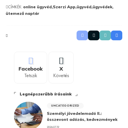
CÍMKÉK:
online ügyvéd
Szerzi App
ügyvéd
ügyvédek
ütemező naptár
Facebook
X
Tetszik
Követés
Legnépszerűbb írásaink
UNCATEGORIZED
Személyi jövedelemadó II.:
összevont adózás, kedvezmények
2026-07-19