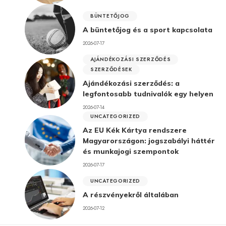
BÜNTETŐJOG
A büntetőjog és a sport kapcsolata
2026-07-17
AJÁNDÉKOZÁSI SZERZŐDÉS
SZERZŐDÉSEK
Ajándékozási szerződés: a
legfontosabb tudnivalók egy helyen
2026-07-14
UNCATEGORIZED
Az EU Kék Kártya rendszere
Magyarországon: jogszabályi háttér
és munkajogi szempontok
2026-07-17
UNCATEGORIZED
A részvényekről általában
2026-07-12