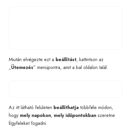
Miután elvégezte ezt a
beállítást
, kattintson az
„
Ütemezés
” menüpontra, amit a bal oldalon talál.
Az itt látható felületen
beállíthatja
többféle módon,
hogy
mely napokon
,
mely időpontokban
szeretne
Ügyfeleket fogadni.