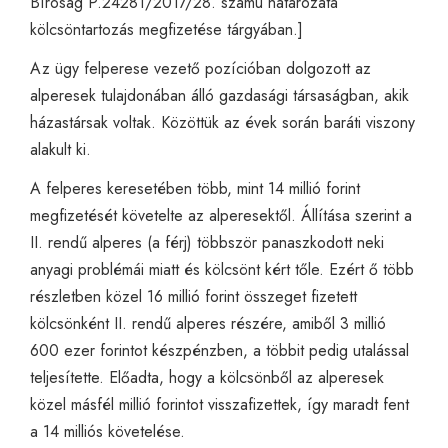
Bíróság P.24281/2017/28. számú határozata
kölcsöntartozás megfizetése tárgyában.]
Az ügy felperese vezető pozícióban dolgozott az
alperesek tulajdonában álló gazdasági társaságban, akik
házastársak voltak. Közöttük az évek során baráti viszony
alakult ki.
A felperes keresetében több, mint 14 millió forint
megfizetését követelte az alperesektől. Állítása szerint a
II. rendű alperes (a férj) többször panaszkodott neki
anyagi problémái miatt és kölcsönt kért tőle. Ezért ő több
részletben közel 16 millió forint összeget fizetett
kölcsönként II. rendű alperes részére, amiből 3 millió
600 ezer forintot készpénzben, a többit pedig utalással
teljesítette. Előadta, hogy a kölcsönből az alperesek
közel másfél millió forintot visszafizettek, így maradt fent
a 14 milliós követelése.