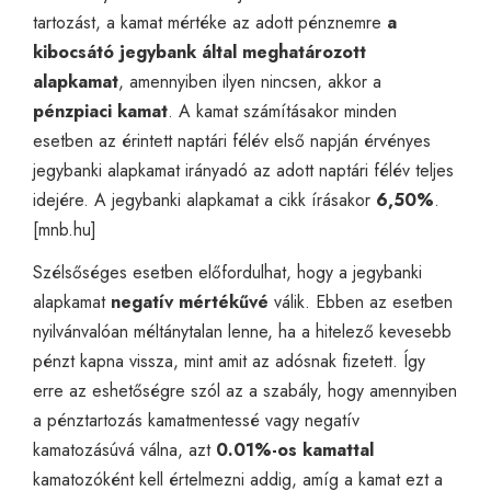
tartozást, a kamat mértéke az adott pénznemre
a
kibocsátó jegybank által meghatározott
alapkamat
, amennyiben ilyen nincsen, akkor a
pénzpiaci kamat
. A kamat számításakor minden
esetben az érintett naptári félév első napján érvényes
jegybanki alapkamat irányadó az adott naptári félév teljes
idejére. A jegybanki alapkamat a cikk írásakor
6,50%
.
[
mnb.hu
]
Szélsőséges esetben előfordulhat, hogy a jegybanki
alapkamat
negatív mértékűvé
válik. Ebben az esetben
nyilvánvalóan méltánytalan lenne, ha a hitelező kevesebb
pénzt kapna vissza, mint amit az adósnak fizetett. Így
erre az eshetőségre szól az a szabály, hogy amennyiben
a pénztartozás kamatmentessé vagy negatív
kamatozásúvá válna, azt
0.01%-os kamattal
kamatozóként kell értelmezni addig, amíg a kamat ezt a