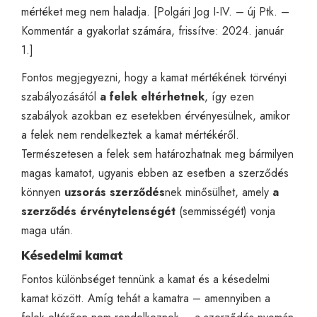
mértéket meg nem haladja. [Polgári Jog I-IV. – új Ptk. –
Kommentár a gyakorlat számára, frissítve: 2024. január
1.]
Fontos megjegyezni, hogy a kamat mértékének törvényi
szabályozásától
a felek eltérhetnek
, így ezen
szabályok azokban ez esetekben érvényesülnek, amikor
a felek nem rendelkeztek a kamat mértékéről.
Természetesen a felek sem határozhatnak meg bármilyen
magas kamatot, ugyanis ebben az esetben a szerződés
könnyen
uzsorás szerződés
nek minősülhet, amely
a
szerződés érvénytelenségét
(semmisségét) vonja
maga után.
Késedelmi kamat
Fontos különbséget tennünk a kamat és a késedelmi
kamat között. Amíg tehát a kamatra – amennyiben a