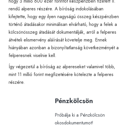
hogy 3 millió 600 ezer forintot készpénzben fizetett II.
rendű alperes részére. A bíróság indokolásában
kifejtette, hogy egy ilyen nagyságú összeg készpénzben
történő átadásakor minimálisan elvárható, hogy a felek a
kölcsönösszeg átadását dokumentálják, arról a felperes
átvételi elismervény aláírását követelje meg. Ennek
hiányában azonban a bizonyítatlanság következményét a
felperesnek viselnie kell.
Így végezetül a bíróság az alpereseket valamivel több,
mint 11 millió forint megfizetésére kötelezte a felperes
részére.
Pénzkölcsön
Próbálja ki a Pénzkölcsön
okosdokumentumot!