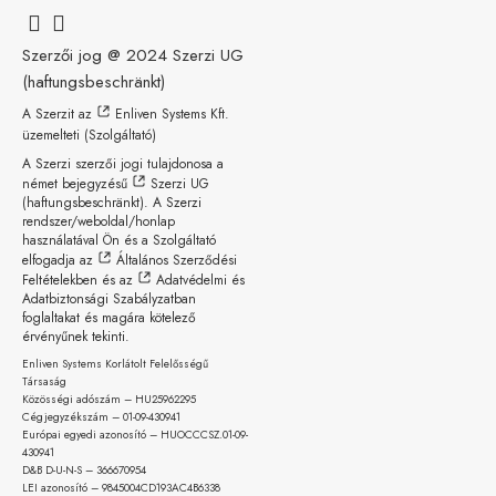
Szerzői jog @ 2024
Szerzi UG
(haftungsbeschränkt)
A Szerzit az
Enliven Systems Kft.
üzemelteti (Szolgáltató)
A Szerzi szerzői jogi tulajdonosa a
német bejegyzésű
Szerzi UG
(haftungsbeschränkt)
. A Szerzi
rendszer/weboldal/honlap
használatával Ön és a Szolgáltató
elfogadja az
Általános Szerződési
Feltételekben
és az
Adatvédelmi és
Adatbiztonsági Szabályzatban
foglaltakat és magára kötelező
érvényűnek tekinti.
Enliven Systems Korlátolt Felelősségű
Társaság
Közösségi adószám – HU25962295
Cégjegyzékszám – 01-09-
430941
Európai egyedi azonosító – HUOCCCSZ.01-09-
430941
D&B D-U-N-S – 366670954
LEI azonosító – 9845004CD193AC4B6338