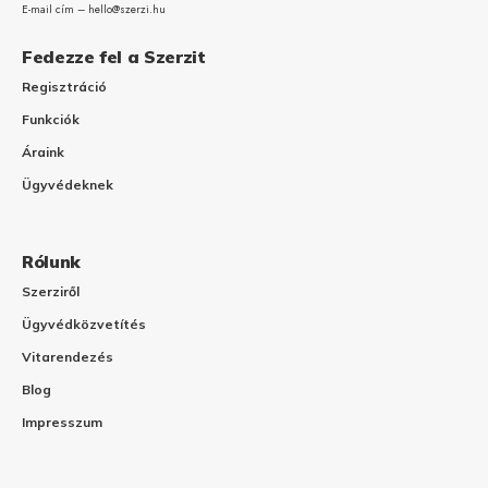
E-mail cím – hello@szerzi.hu
Fedezze fel a Szerzit
Regisztráció
Funkciók
Áraink
Ügyvédeknek
Rólunk
Szerziről
Ügyvédközvetítés
Vitarendezés
Blog
Impresszum