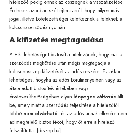
hitelezőé pedig ennek az összegnek a visszafizetése.
Érdemes azonban szót ejteni arról, hogy milyen más
jogai, illetve kötelezettségei keletkeznek a feleknek a
kölcsönszerződés nyomán.
A kifizetés megtagadása
A Ptk. lehetőséget biztosít a hitelezőnek, hogy már a
szerződés megkötése után mégis megtagadja a
kölcsönösszeg kifizetését az adós részére. Ez akkor
lehetséges, hogyha az adós körülményeiben vagy az
általa adott biztosíték értékében vagy
érvényesíthetőségében olyan
lényeges változás
állt
be, amely miatt a szerződés teljesítése a hitelezőtől
többé
nem elvárható
, és az adós annak ellenére nem
ad megfelelő biztosítékot, hogy őt erre a hitelező
felszólította. [
drszep.hu
]