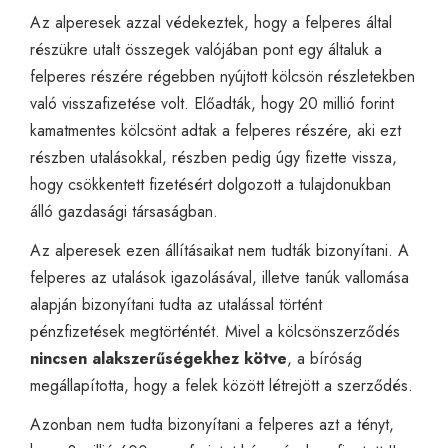
Az alperesek azzal védekeztek, hogy a felperes által
részükre utalt összegek valójában pont egy általuk a
felperes részére régebben nyújtott kölcsön részletekben
való visszafizetése volt. Előadták, hogy 20 millió forint
kamatmentes kölcsönt adtak a felperes részére, aki ezt
részben utalásokkal, részben pedig úgy fizette vissza,
hogy csökkentett fizetésért dolgozott a tulajdonukban
álló gazdasági társaságban.
Az alperesek ezen állításaikat nem tudták bizonyítani. A
felperes az utalások igazolásával, illetve tanúk vallomása
alapján bizonyítani tudta az utalással történt
pénzfizetések megtörténtét. Mivel a kölcsönszerződés
nincsen alakszerűségekhez kötve
, a bíróság
megállapította, hogy a felek között létrejött a szerződés.
Azonban nem tudta bizonyítani a felperes azt a tényt,