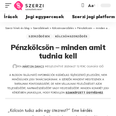
Aa
Írások
Jogi egypercesek
Szerzi jogi platform
Szerzi hírek és blog
>
Szerződések
>
Kölcsönszerződés
>
Pénzkölcsön – minden amit tudnia kell
SZERZŐDÉSEK
KÖLCSÖNSZERZŐDÉS
Pénzkölcsön – minden amit
tudnia kell
ÍRTA:
MÁRTON DANCS
MEGJELENÍTVE 2025-04-27
12 PERC OLVASÁSI IDŐ
A BLOGON TALÁLHATÓ INFORMÁCIÓK KIZÁRÓLAG TÁJÉKOZTATÓ JELLEGŰEK, NEM
MINŐSÜLNEK JOGI TANÁCSADÁSNAK. A SZERZŐK MINDENT MEGTESZNEK A
TARTALMAK PONTOSSÁGÁÉRT, DE NEM VÁLLALNAK FELELŐSSÉGET AZOK
TELJESSÉGÉÉRT, NAPRAKÉSZSÉGÉÉRT VAGY HELYESSÉGÉÉRT. MINDEN KONKRÉT JOGI
KÉRDÉSBEN JAVASOLJUK, HOGY FORDULJON
SZAKKÉPZETT ÜGYVÉDHEZ
.
„Kölcsön tudsz adni egy ötezrest?” Eme kérdés