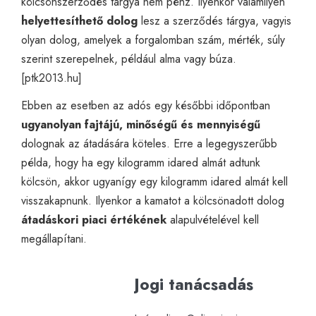
kölcsönszerződés tárgya nem pénz. Ilyenkor valamilyen
helyettesíthető dolog
lesz a szerződés tárgya, vagyis
olyan dolog, amelyek a forgalomban szám, mérték, súly
szerint szerepelnek, például alma vagy búza.
[
ptk2013.hu
]
Ebben az esetben az adós egy későbbi időpontban
ugyanolyan fajtájú, minőségű és mennyiségű
dolognak az átadására köteles. Erre a legegyszerűbb
példa, hogy ha egy kilogramm idared almát adtunk
kölcsön, akkor ugyanígy egy kilogramm idared almát kell
visszakapnunk. Ilyenkor a kamatot a kölcsönadott dolog
átadáskori piaci értékének
alapulvételével kell
megállapítani.
Jogi tanácsadás