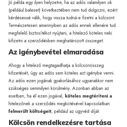
Jó példa egy ilyen helyzetre, ha az adós valamilyen ok
(például baleset) következtében nem tud dolgozni, ezért
kérdésessé válik, hogy vissza tudná-e fizetni a kölcsönt.
Természetesen amennyiben az adós ennek ellenére tud
megfelelő biztosítékot nyújtani, a hitelező köteles neki
kifizetni a szerződésben meghatározott összeget.
Az igénybevétel elmaradása
Ahogy a hitelező megtagadhatja a kölcsönösszeg
kifizetését, úgy az adós sem köteles azt igénybe venni.
Az adós ezen jogának gyakorlásához ugyanakkor nem
szükséges semmilyen körülmény. Azonban abban az
esetben, ha él ezen jogával,
köteles megtéríteni a
hitelezőnek a szerződés megkötésével kapcsolatban
felmerült költségeit
, például az ügyvéd díját.
Kölcsön rendelkezésre tartása