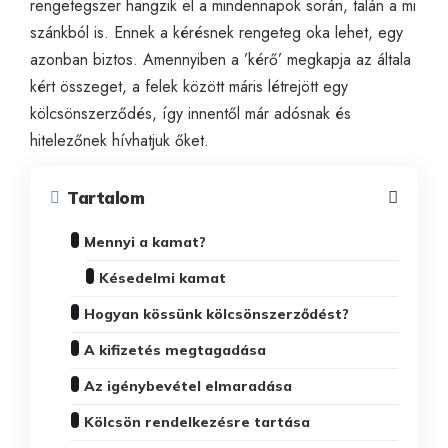
rengetegszer hangzik el a mindennapok során, talán a mi
szánkból is. Ennek a kérésnek rengeteg oka lehet, egy
azonban biztos. Amennyiben a ’kérő’ megkapja az általa
kért összeget, a felek között máris létrejött egy
kölcsönszerződés, így innentől már adósnak és
hitelezőnek hívhatjuk őket.
Tartalom
Mennyi a kamat?
Késedelmi kamat
Hogyan kössünk kölcsönszerződést?
A kifizetés megtagadása
Az igénybevétel elmaradása
Kölcsön rendelkezésre tartása