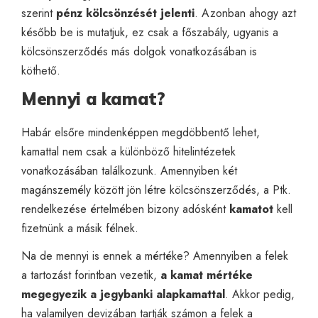
szerint
pénz kölcsönzését jelenti
. Azonban ahogy azt
később be is mutatjuk, ez csak a főszabály, ugyanis a
kölcsönszerződés más dolgok vonatkozásában is
köthető.
Mennyi a kamat?
Habár elsőre mindenképpen megdöbbentő lehet,
kamattal nem csak a különböző hitelintézetek
vonatkozásában találkozunk. Amennyiben két
magánszemély között jön létre kölcsönszerződés, a Ptk.
rendelkezése értelmében bizony adósként
kamatot
kell
fizetnünk a másik félnek.
Na de mennyi is ennek a mértéke? Amennyiben a felek
a tartozást forintban vezetik,
a kamat mértéke
megegyezik a jegybanki alapkamattal
. Akkor pedig,
ha valamilyen devizában tartják számon a felek a