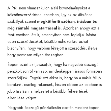
A Ptk. nem támaszt külön alaki követelményeket a
kölcsönszerződéssel szemben, így az az általános
szabályok szerint
megköthető szóban, írásban és
még
ráutaló magatartással
is. Azonban ahogy azt a
fenti esetben láttuk, amennyiben nem foglaljuk írásba
ezen szerződéseket, később nehezünkre eshet
bizonyítani, hogy valóban létrejött a szerződés, illetve,
hogy pontosan milyen összegben.
Éppen ezért azt javasoljuk, hogy ha nagyobb összegű
pénzkölcsönről van szó, mindenképpen írásos formában
szerződjünk. Tegyük ezt akkor is, hogy ha a másik fél jó
barátunk, esetleg rokonunk, hiszen ebben az esetben is
jobb tisztázni a helyzetet a későbbi félreértések
elkerülése végett.
Nagyobb összegű pénzkölcsön esetén mindenképpen