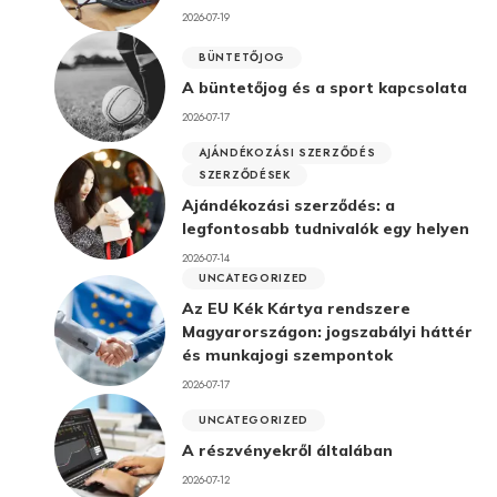
2026-07-19
BÜNTETŐJOG
A büntetőjog és a sport kapcsolata
2026-07-17
AJÁNDÉKOZÁSI SZERZŐDÉS
SZERZŐDÉSEK
Ajándékozási szerződés: a
legfontosabb tudnivalók egy helyen
2026-07-14
UNCATEGORIZED
Az EU Kék Kártya rendszere
Magyarországon: jogszabályi háttér
és munkajogi szempontok
2026-07-17
UNCATEGORIZED
A részvényekről általában
2026-07-12