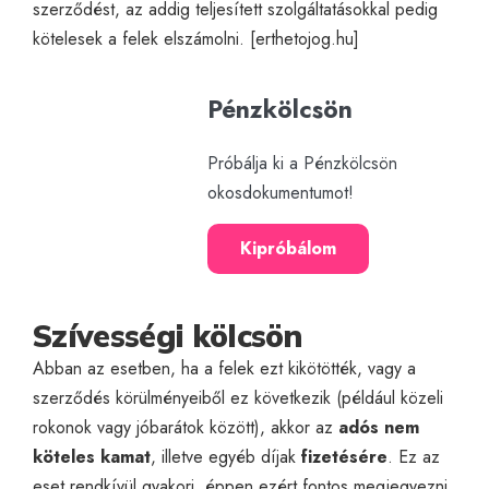
szerződést, az addig teljesített szolgáltatásokkal pedig
kötelesek a felek elszámolni. [
erthetojog.hu
]
Pénzkölcsön
Próbálja ki a Pénzkölcsön
okosdokumentumot!
Kipróbálom
Szívességi kölcsön
Abban az esetben, ha a felek ezt kikötötték, vagy a
szerződés körülményeiből ez következik (például közeli
rokonok vagy jóbarátok között), akkor az
adós nem
köteles kamat
, illetve egyéb díjak
fizetésére
. Ez az
eset rendkívül gyakori, éppen ezért fontos megjegyezni,