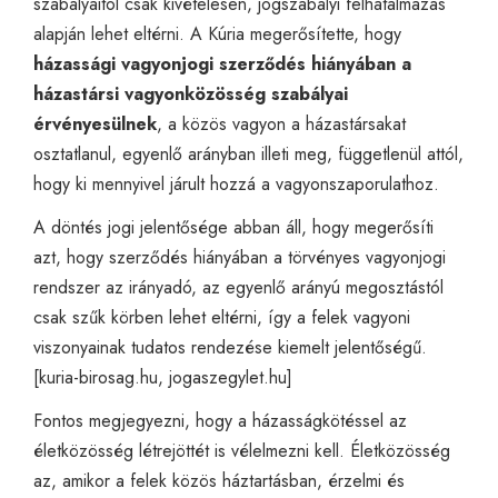
szabályaitól csak kivételesen, jogszabályi felhatalmazás
alapján lehet eltérni. A Kúria megerősítette, hogy
házassági vagyonjogi szerződés hiányában a
házastársi vagyonközösség szabályai
érvényesülnek
, a közös vagyon a házastársakat
osztatlanul, egyenlő arányban illeti meg, függetlenül attól,
hogy ki mennyivel járult hozzá a vagyonszaporulathoz.
A döntés jogi jelentősége abban áll, hogy megerősíti
azt, hogy szerződés hiányában a törvényes vagyonjogi
rendszer az irányadó, az egyenlő arányú megosztástól
csak szűk körben lehet eltérni, így a felek vagyoni
viszonyainak tudatos rendezése kiemelt jelentőségű.
[
kuria-birosag.hu
,
jogaszegylet.hu
]
Fontos megjegyezni, hogy a házasságkötéssel az
életközösség létrejöttét is vélelmezni kell. Életközösség
az, amikor a felek közös háztartásban, érzelmi és