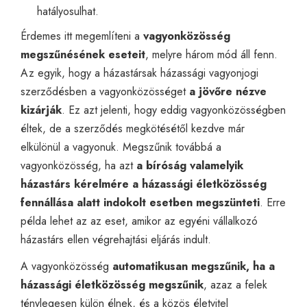
hatályosulhat.
Érdemes itt megemlíteni a
vagyonközösség
megszűnésének eseteit
, melyre három mód áll fenn.
Az egyik, hogy a házastársak házassági vagyonjogi
szerződésben a vagyonközösséget
a jövőre nézve
kizárják
. Ez azt jelenti, hogy eddig vagyonközösségben
éltek, de a szerződés megkötésétől kezdve már
elkülönül a vagyonuk. Megszűnik továbbá a
vagyonközösség, ha azt
a bíróság valamelyik
házastárs kérelmére a házassági életközösség
fennállása alatt indokolt esetben megszünteti
. Erre
példa lehet az az eset, amikor az egyéni vállalkozó
házastárs ellen végrehajtási eljárás indult.
A vagyonközösség
automatikusan megszűnik, ha a
házassági életközösség megszűnik
, azaz a felek
ténylegesen külön élnek, és a közös életvitel