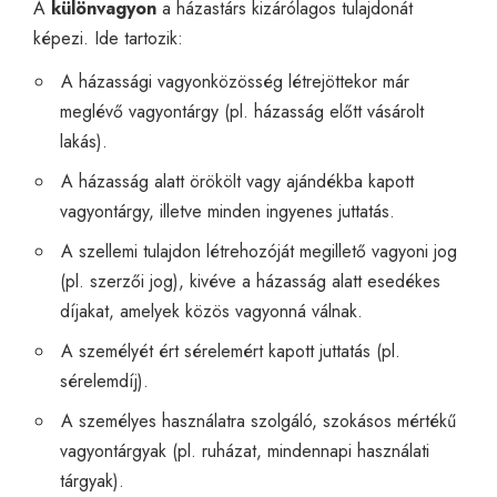
A
különvagyon
a házastárs kizárólagos tulajdonát
képezi. Ide tartozik:
A házassági vagyonközösség létrejöttekor már
meglévő vagyontárgy (pl. házasság előtt vásárolt
lakás).
A házasság alatt örökölt vagy ajándékba kapott
vagyontárgy, illetve minden ingyenes juttatás.
A szellemi tulajdon létrehozóját megillető vagyoni jog
(pl. szerzői jog), kivéve a házasság alatt esedékes
díjakat, amelyek közös vagyonná válnak.
A személyét ért sérelemért kapott juttatás (pl.
sérelemdíj).
A személyes használatra szolgáló, szokásos mértékű
vagyontárgyak (pl. ruházat, mindennapi használati
tárgyak).