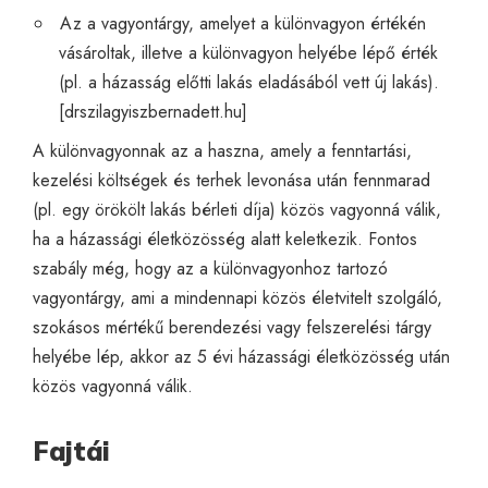
Az a vagyontárgy, amelyet a különvagyon értékén
vásároltak, illetve a különvagyon helyébe lépő érték
(pl. a házasság előtti lakás eladásából vett új lakás).
[
drszilagyiszbernadett.hu
]
A különvagyonnak az a haszna, amely a fenntartási,
kezelési költségek és terhek levonása után fennmarad
(pl. egy örökölt lakás bérleti díja) közös vagyonná válik,
ha a házassági életközösség alatt keletkezik. Fontos
szabály még, hogy az a különvagyonhoz tartozó
vagyontárgy, ami a mindennapi közös életvitelt szolgáló,
szokásos mértékű berendezési vagy felszerelési tárgy
helyébe lép, akkor az 5 évi házassági életközösség után
közös vagyonná válik.
Fajtái