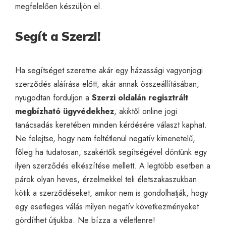
megfelelően készüljön el.
Segít a Szerzi!
Ha segítséget szeretne akár egy házassági vagyonjogi
szerződés aláírása előtt, akár annak összeállításában,
nyugodtan forduljon a
Szerzi oldalán regisztrált
megbízható ügyvédekhez
, akiktől
online jogi
tanácsadás
keretében minden kérdésére választ kaphat.
Ne felejtse, hogy nem feltétlenül negatív kimenetelű,
főleg ha tudatosan, szakértők segítségével döntünk egy
ilyen szerződés elkészítése mellett. A legtöbb esetben a
párok olyan heves, érzelmekkel teli életszakaszukban
kötik a szerződéseket, amikor nem is gondolhatják, hogy
egy esetleges válás milyen negatív következményeket
gördíthet útjukba. Ne bízza a véletlenre!