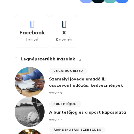
Facebook
X
Tetszik
Követés
Legnépszerűbb írásaink
UNCATEGORIZED
Személyi jövedelemadó II.:
összevont adózás, kedvezmények
2026-07-19
BÜNTETŐJOG
A büntetőjog és a sport kapcsolata
2026-07-17
AJÁNDÉKOZÁSI SZERZŐDÉS