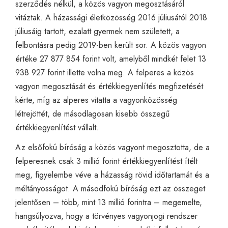
szerződés nélkül, a közös vagyon megosztásáról
vitáztak. A
házassági életközösség 2016 júliusától 2018
júliusáig tartott, ezalatt gyermek nem született, a
felbontásra pedig 2019-ben került sor
. A közös vagyon
értéke 27 877 854 forint volt, amelyből mindkét felet 13
938 927 forint illette volna meg. A felperes a közös
vagyon megosztását és értékkiegyenlítés megfizetését
kérte, míg az alperes vitatta a vagyonközösség
létrejöttét, de másodlagosan kisebb összegű
értékkiegyenlítést vállalt.
Az elsőfokú bíróság a közös vagyont megosztotta, de a
felperesnek csak 3 millió forint értékkiegyenlítést ítélt
meg, figyelembe véve a házasság rövid időtartamát és a
méltányosságot. A másodfokú bíróság ezt az összeget
jelentősen – több, mint 13 millió forintra – megemelte,
hangsúlyozva, hogy a törvényes vagyonjogi rendszer