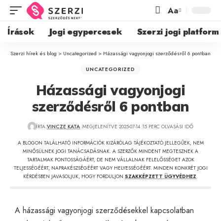
Aa
Írások
Jogi egypercesek
Szerzi jogi platform
Szerzi hírek és blog
>
Uncategorized
>
Házassági vagyonjogi szerződésről 6 pontban
UNCATEGORIZED
Házassági vagyonjogi
szerződésről 6 pontban
ÍRTA:
VINCZE KATA
MEGJELENÍTVE 2025-07-14
15 PERC OLVASÁSI IDŐ
A BLOGON TALÁLHATÓ INFORMÁCIÓK KIZÁRÓLAG TÁJÉKOZTATÓ JELLEGŰEK, NEM
MINŐSÜLNEK JOGI TANÁCSADÁSNAK. A SZERZŐK MINDENT MEGTESZNEK A
TARTALMAK PONTOSSÁGÁÉRT, DE NEM VÁLLALNAK FELELŐSSÉGET AZOK
TELJESSÉGÉÉRT, NAPRAKÉSZSÉGÉÉRT VAGY HELYESSÉGÉÉRT. MINDEN KONKRÉT JOGI
KÉRDÉSBEN JAVASOLJUK, HOGY FORDULJON
SZAKKÉPZETT ÜGYVÉDHEZ
.
A házassági vagyonjogi szerződésekkel kapcsolatban