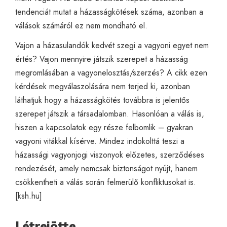
tendenciát mutat a házasságkötések száma, azonban a
válások számáról ez nem mondható el.
Vajon a házasulandók kedvét szegi a vagyoni egyet nem
értés? Vajon mennyire játszik szerepet a házasság
megromlásában a vagyonelosztás/szerzés? A cikk ezen
kérdések megválaszolására nem terjed ki, azonban
láthatjuk hogy a házasságkötés továbbra is jelentős
szerepet játszik a társadalomban. Hasonlóan a válás is,
hiszen a kapcsolatok egy része felbomlik – gyakran
vagyoni vitákkal kísérve. Mindez indokolttá teszi a
házassági vagyonjogi viszonyok előzetes, szerződéses
rendezését, amely nemcsak biztonságot nyújt, hanem
csökkentheti a válás során felmerülő konfliktusokat is.
[
ksh.hu
]
Létrejötte