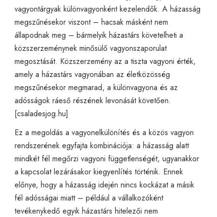
vagyontárgyak különvagyonként kezelendők. A házasság
megszűnésekor viszont – hacsak másként nem
állapodnak meg – bármelyik házastárs követelheti a
közszerzeménynek minősülő vagyonszaporulat
megosztását. Közszerzemény az a tiszta vagyoni érték,
amely a házastárs vagyonában az életközösség
megszűnésekor megmarad, a különvagyona és az
adósságok ráeső részének levonását követően.
[
csaladesjog.hu
]
Ez a megoldás a vagyonelkülönítés és a közös vagyon
rendszerének egyfajta kombinációja: a házasság alatt
mindkét fél megőrzi vagyoni függetlenségét, ugyanakkor
a kapcsolat lezárásakor kiegyenlítés történik. Ennek
előnye, hogy a házasság idején nincs kockázat a másik
fél adósságai miatt – például a vállalkozóként
tevékenykedő egyik házastárs hitelezői nem