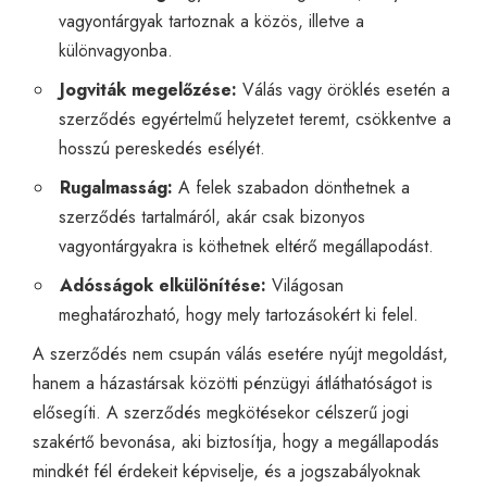
vagyontárgyak tartoznak a közös, illetve a
különvagyonba.
Jogviták megelőzése:
Válás vagy öröklés esetén a
szerződés egyértelmű helyzetet teremt, csökkentve a
hosszú pereskedés esélyét.
Rugalmasság:
A felek szabadon dönthetnek a
szerződés tartalmáról, akár csak bizonyos
vagyontárgyakra is köthetnek eltérő megállapodást.
Adósságok elkülönítése:
Világosan
meghatározható, hogy mely tartozásokért ki felel.
A szerződés nem csupán válás esetére nyújt megoldást,
hanem a házastársak közötti pénzügyi átláthatóságot is
elősegíti. A szerződés megkötésekor célszerű jogi
szakértő bevonása, aki biztosítja, hogy a megállapodás
mindkét fél érdekeit képviselje, és a jogszabályoknak