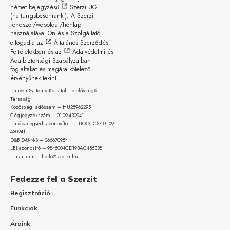
német bejegyzésű
Szerzi UG
(haftungsbeschränkt)
. A Szerzi
rendszer/weboldal/honlap
használatával Ön és a Szolgáltató
elfogadja az
Általános Szerződési
Feltételekben
és az
Adatvédelmi és
Adatbiztonsági Szabályzatban
foglaltakat és magára kötelező
érvényűnek tekinti.
Enliven Systems Korlátolt Felelősségű
Társaság
Közösségi adószám – HU25962295
Cégjegyzékszám – 01-09-
430941
Európai egyedi azonosító – HUOCCCSZ.01-09-
430941
D&B D-U-N-S – 366670954
LEI azonosító – 9845004CD193AC4B6338
E-mail cím – hello@szerzi.hu
Fedezze fel a Szerzit
Regisztráció
Funkciók
Áraink