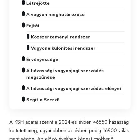
Létrejötte
A vagyon meghatározása
Fajtái
Közszerzeményi rendszer
Vagyonelkülönítési rendszer
Érvényessége
A házassági vagyonjogi szerződés
megszűnése
A házassági vagyonjogi szerződés előnyei
Segít a Szerzi!
A KSH adatai szerint a 2024-es évben 46550 házasság
köttetett meg, ugyanebben az évben pedig 16900 válás
ment végbe. Az előző évekhez képest csökkenő