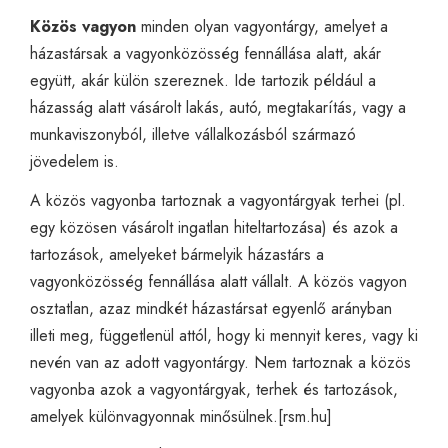
Közös vagyon
minden olyan vagyontárgy, amelyet a
házastársak a vagyonközösség fennállása alatt, akár
együtt, akár külön szereznek. Ide tartozik például a
házasság alatt vásárolt lakás, autó, megtakarítás, vagy a
munkaviszonyból, illetve vállalkozásból származó
jövedelem is.
A közös vagyonba tartoznak a vagyontárgyak terhei (pl.
egy közösen vásárolt ingatlan hiteltartozása) és azok a
tartozások, amelyeket bármelyik házastárs a
vagyonközösség fennállása alatt vállalt. A közös vagyon
osztatlan, azaz mindkét házastársat egyenlő arányban
illeti meg, függetlenül attól, hogy ki mennyit keres, vagy ki
nevén van az adott vagyontárgy. Nem tartoznak a közös
vagyonba azok a vagyontárgyak, terhek és tartozások,
amelyek különvagyonnak minősülnek.[
rsm.hu
]