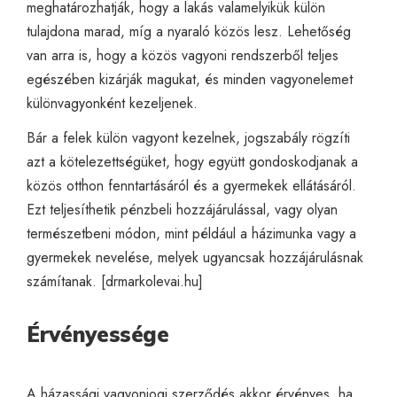
meghatározhatják, hogy a lakás valamelyikük külön
tulajdona marad, míg a nyaraló közös lesz. Lehetőség
van arra is, hogy a közös vagyoni rendszerből teljes
egészében kizárják magukat, és minden vagyonelemet
különvagyonként kezeljenek.
Bár a felek külön vagyont kezelnek, jogszabály rögzíti
azt a kötelezettségüket, hogy együtt gondoskodjanak a
közös otthon fenntartásáról és a gyermekek ellátásáról.
Ezt teljesíthetik pénzbeli hozzájárulással, vagy olyan
természetbeni módon, mint például a házimunka vagy a
gyermekek nevelése, melyek ugyancsak hozzájárulásnak
számítanak. [
drmarkolevai.hu
]
Érvényessége
A házassági vagyonjogi szerződés akkor érvényes, ha