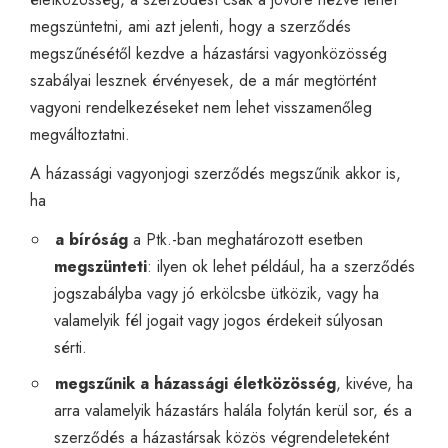
megszüntetni, ami azt jelenti, hogy a szerződés
megszűnésétől kezdve a házastársi vagyonközösség
szabályai lesznek érvényesek, de a már megtörtént
vagyoni rendelkezéseket nem lehet visszamenőleg
megváltoztatni.
A házassági vagyonjogi szerződés megszűnik akkor is,
ha
a bíróság
a Ptk.-ban meghatározott esetben
megszünteti
: ilyen ok lehet például, ha a szerződés
jogszabályba vagy jó erkölcsbe ütközik, vagy ha
valamelyik fél jogait vagy jogos érdekeit súlyosan
sérti.
megszűnik a házassági életközösség
, kivéve, ha
arra valamelyik házastárs halála folytán kerül sor, és a
szerződés a házastársak közös végrendeleteként