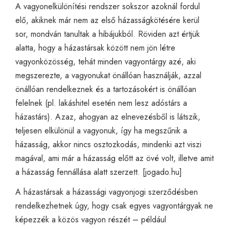
A vagyonelkülönítési rendszer sokszor azoknál fordul
elő, akiknek már nem az első házasságkötésére kerül
sor, mondván tanultak a hibájukból. Röviden azt értjük
alatta, hogy a házastársak között nem jön létre
vagyonközösség, tehát minden vagyontárgy azé, aki
megszerezte, a vagyonukat önállóan használják, azzal
önállóan rendelkeznek és a tartozásokért is önállóan
felelnek (pl. lakáshitel esetén nem lesz adóstárs a
házastárs). Azaz, ahogyan az elnevezésből is látszik,
teljesen elkülönül a vagyonuk, így ha megszűnik a
házasság, akkor nincs osztozkodás, mindenki azt viszi
magával, ami már a házasság előtt az övé volt, illetve amit
a házasság fennállása alatt szerzett. [
jogado.hu
]
A házastársak a házassági vagyonjogi szerződésben
rendelkezhetnek úgy, hogy csak egyes vagyontárgyak ne
képezzék a közös vagyon részét – például