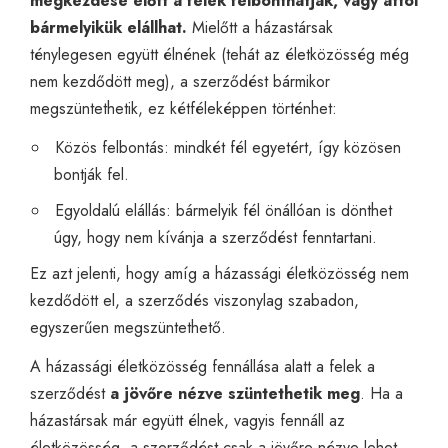
megkezdése előtt a felek felbonthatják, vagy attól
bármelyikük elállhat.
Mielőtt a házastársak
ténylegesen együtt élnének (tehát az életközösség még
nem kezdődött meg), a szerződést bármikor
megszüntethetik, ez kétféleképpen történhet:
Közös felbontás: mindkét fél egyetért, így közösen
bontják fel.
Egyoldalú elállás: bármelyik fél önállóan is dönthet
úgy, hogy nem kívánja a szerződést fenntartani.
Ez azt jelenti, hogy amíg a házassági életközösség nem
kezdődött el, a szerződés viszonylag szabadon,
egyszerűen megszüntethető.
A házassági életközösség fennállása alatt a felek a
szerződést
a jövőre nézve szüntethetik meg
. Ha a
házastársak már együtt élnek, vagyis fennáll az
életközösség, a szerződést csak a jövőre nézve lehet