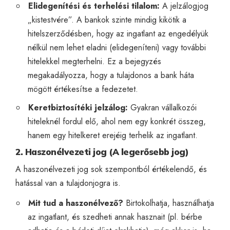
Elidegenítési és terhelési tilalom:
A jelzálogjog
„kistestvére”. A bankok szinte mindig kikötik a
hitelszerződésben, hogy az ingatlant az engedélyük
nélkül nem lehet eladni (elidegeníteni) vagy további
hitelekkel megterhelni. Ez a bejegyzés
megakadályozza, hogy a tulajdonos a bank háta
mögött értékesítse a fedezetet.
Keretbiztosítéki jelzálog:
Gyakran vállalkozói
hiteleknél fordul elő, ahol nem egy konkrét összeg,
hanem egy hitelkeret erejéig terhelik az ingatlant.
2. Haszonélvezeti jog (A legerősebb jog)
A haszonélvezeti jog sok szempontból értékelendő, és
hatással van a tulajdonjogra is.
Mit tud a haszonélvező?
Birtokolhatja, használhatja
az ingatlant, és szedheti annak hasznait (pl. bérbe