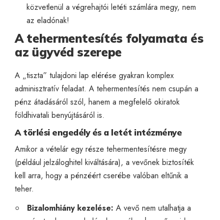
közvetlenül a végrehajtói letéti számlára megy, nem
az eladónak!
A tehermentesítés folyamata és
az ügyvéd szerepe
A „tiszta” tulajdoni lap elérése gyakran komplex
adminisztratív feladat. A tehermentesítés nem csupán a
pénz átadásáról szól, hanem a megfelelő okiratok
földhivatali benyújtásáról is.
A törlési engedély és a letét intézménye
Amikor a vételár egy része tehermentesítésre megy
(például jelzáloghitel kiváltására), a vevőnek biztosíték
kell arra, hogy a pénzéért cserébe valóban eltűnik a
teher.
Bizalomhiány kezelése:
A vevő nem utalhatja a