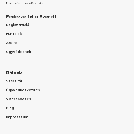
E-mail cím – hello@szerzi.hu
Fedezze fel a Szerzit
Regisztráció
Funkciók
Áraink
Ügyvédeknek
Rólunk
Szerziről
Ügyvédközvetítés
Vitarendezés
Blog
Impresszum