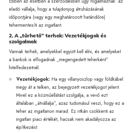
Ebben az esetben a szerződésben úgy fogalmaznak: az
eladó vállalja, hogy a tulajdonjog átruházásának
időpontjára (vagy egy meghatározott határidőre)
tehermentesíti az ingatlant.
2. A „tűrhető” terhek: Vezetékjogok és
szolgalmak
Vannak terhek, amelyekkel együtt kell élni, és amelyeket
a bankok is elfogadnak „megengedett teherként”
hitelfedezetnél.
Vezetékjogok:
Ha egy villanyoszlop vagy földkábel
megy át a telken, az bejegyzett vezetékjogot jelent.
Mivel ez a közműellátást szolgálja, a vevő ezt
általában „átvállalja”, azaz tudomásul veszi, hogy ez a
teher az ingatlanon marad. Ez ritkán csökkenti az
ingatlan piaci értékét, hacsak nem akadályozza az
építkezést.