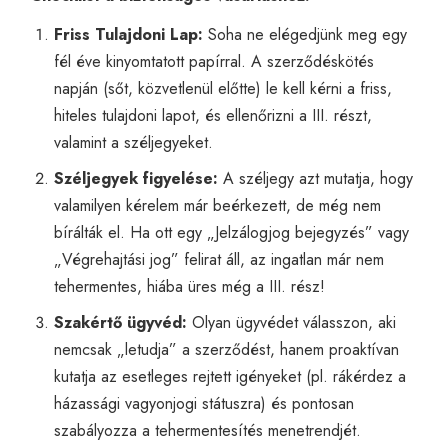
Friss Tulajdoni Lap:
Soha ne elégedjünk meg egy
fél éve kinyomtatott papírral. A szerződéskötés
napján (sőt, közvetlenül előtte) le kell kérni a friss,
hiteles tulajdoni lapot, és ellenőrizni a III. részt,
valamint a széljegyeket.
Széljegyek figyelése:
A széljegy azt mutatja, hogy
valamilyen kérelem már beérkezett, de még nem
bírálták el. Ha ott egy „Jelzálogjog bejegyzés” vagy
„Végrehajtási jog” felirat áll, az ingatlan már nem
tehermentes, hiába üres még a III. rész!
Szakértő ügyvéd:
Olyan ügyvédet válasszon, aki
nemcsak „letudja” a szerződést, hanem proaktívan
kutatja az esetleges rejtett igényeket (pl. rákérdez a
házassági vagyonjogi státuszra) és pontosan
szabályozza a tehermentesítés menetrendjét.