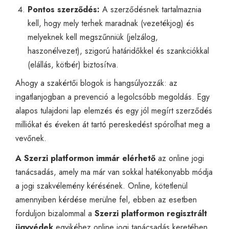
Pontos szerződés:
A szerződésnek tartalmaznia
kell, hogy mely terhek maradnak (vezetékjog) és
melyeknek kell megszűnniük (jelzálog,
haszonélvezet), szigorú határidőkkel és szankciókkal
(elállás, kötbér) biztosítva.
Ahogy a szakértői blogok is hangsúlyozzák: az
ingatlanjogban a prevenció a legolcsóbb megoldás. Egy
alapos tulajdoni lap elemzés és egy jól megírt szerződés
milliókat és éveken át tartó pereskedést spórolhat meg a
vevőnek.
A Szerzi platformon immár elérhető
az online jogi
tanácsadás, amely ma már van sokkal hatékonyabb módja
a jogi szakvélemény kérésének. Online, kötetlenül
amennyiben kérdése merülne fel, ebben az esetben
forduljon bizalommal a
Szerzi platformon regisztrált
ügyvédek
egyikéhez
online jogi tanácsadás
keretében,