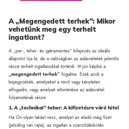
A „Megengedett terhek”: Mikor
vehetünk meg egy terhelt
ingatlant?
A „per-, teher- és igénymentes” kifejezés az ideális
állapotot írja le, de a valóságban az adásvételek jelentős
része terhelt ingatlanokkal történik. Itt jön képbe a
„megengedett terhek”
fogalma. Ezek azok a
bejegyzések, amelyeket a vevő vagy kénytelen
elfogadni, vagy amelyek eltüntetése az adásvétel
folyamatának része.
1. A „technikai” teher: A kifizetésre váró hitel
Ha Ön olyan lakást vesz, amelyet az eladó még fizet
(jelzálog van rajta), az ingatlan a szerződéskötés