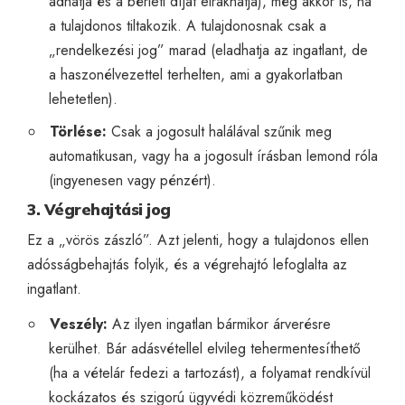
adhatja és a bérleti díjat elrakhatja), még akkor is, ha
a tulajdonos tiltakozik. A tulajdonosnak csak a
„rendelkezési jog” marad (eladhatja az ingatlant, de
a haszonélvezettel terhelten, ami a gyakorlatban
lehetetlen).
Törlése:
Csak a jogosult halálával szűnik meg
automatikusan, vagy ha a jogosult írásban lemond róla
(ingyenesen vagy pénzért).
3. Végrehajtási jog
Ez a „vörös zászló”. Azt jelenti, hogy a tulajdonos ellen
adósságbehajtás folyik, és a végrehajtó lefoglalta az
ingatlant.
Veszély:
Az ilyen ingatlan bármikor árverésre
kerülhet. Bár adásvétellel elvileg tehermentesíthető
(ha a vételár fedezi a tartozást), a folyamat rendkívül
kockázatos és szigorú ügyvédi közreműködést