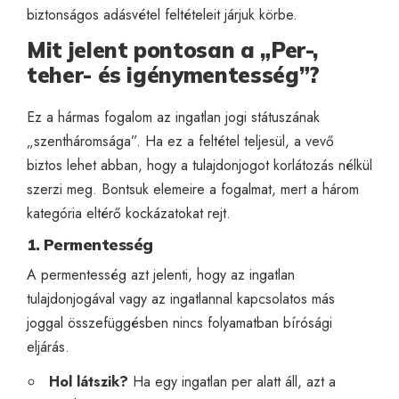
biztonságos adásvétel feltételeit járjuk körbe.
Mit jelent pontosan a „Per-,
teher- és igénymentesség”?
Ez a hármas fogalom az ingatlan jogi státuszának
„szentháromsága”. Ha ez a feltétel teljesül, a vevő
biztos lehet abban, hogy a tulajdonjogot korlátozás nélkül
szerzi meg. Bontsuk elemeire a fogalmat, mert a három
kategória eltérő kockázatokat rejt.
1. Permentesség
A permentesség azt jelenti, hogy az ingatlan
tulajdonjogával vagy az ingatlannal kapcsolatos más
joggal összefüggésben nincs folyamatban bírósági
eljárás.
Hol látszik?
Ha egy ingatlan per alatt áll, azt a