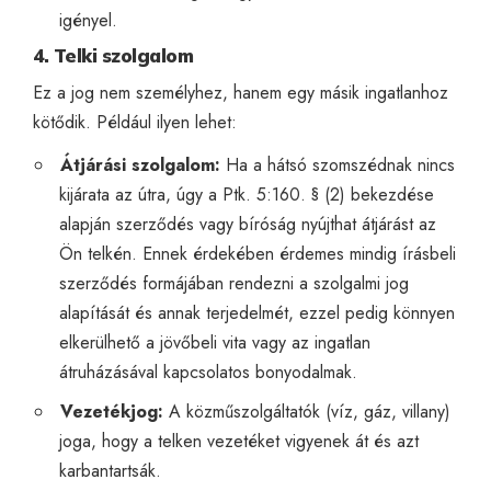
igényel.
4. Telki szolgalom
Ez a jog nem személyhez, hanem egy másik ingatlanhoz
kötődik. Például ilyen lehet:
Átjárási szolgalom:
Ha a
hátsó szomszédnak nincs
kijárata az útra, úgy a Ptk. 5:160. § (2) bekezdése
alapján szerződés vagy bíróság nyújthat
átjárást az
Ön telkén. Ennek érdekében érdemes mindig írásbeli
szerződés formájában rendezni a szolgalmi jog
alapítását és annak terjedelmét, ezzel pedig könnyen
elkerülhető a jövőbeli vita vagy az ingatlan
átruházásával kapcsolatos bonyodalmak.
Vezetékjog:
A közműszolgáltatók (víz, gáz, villany)
joga, hogy a telken vezetéket vigyenek át és azt
karbantartsák.