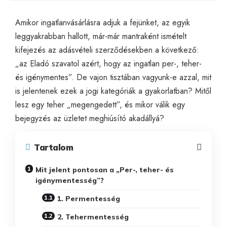
Amikor ingatlanvásárlásra adjuk a fejünket, az egyik
leggyakrabban hallott, már-már mantraként ismételt
kifejezés az adásvételi szerződésekben a következő:
„az Eladó szavatol azért, hogy az ingatlan per-, teher-
és igénymentes”. De vajon tisztában vagyunk-e azzal, mit
is jelentenek ezek a jogi kategóriák a gyakorlatban? Mitől
lesz egy teher „megengedett”, és mikor válik egy
bejegyzés az üzletet meghiúsító akadállyá?
Tartalom
Mit jelent pontosan a „Per-, teher- és
igénymentesség”?
1. Permentesség
2. Tehermentesség