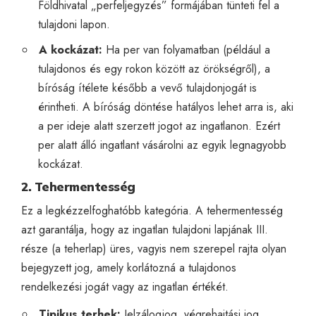
Földhivatal „perfeljegyzés” formájában tünteti fel a
tulajdoni lapon.
A kockázat:
Ha per van folyamatban (például a
tulajdonos és egy rokon között az örökségről), a
bíróság ítélete később a vevő tulajdonjogát is
érintheti. A bíróság döntése hatályos lehet arra is, aki
a per ideje alatt szerzett jogot az ingatlanon. Ezért
per alatt álló ingatlant vásárolni az egyik legnagyobb
kockázat.
2. Tehermentesség
Ez a legkézzelfoghatóbb kategória. A tehermentesség
azt garantálja, hogy az ingatlan tulajdoni lapjának III.
része (a teherlap) üres, vagyis nem szerepel rajta olyan
bejegyzett jog, amely korlátozná a tulajdonos
rendelkezési jogát vagy az ingatlan értékét.
Tipikus terhek:
Jelzálogjog, végrehajtási jog,