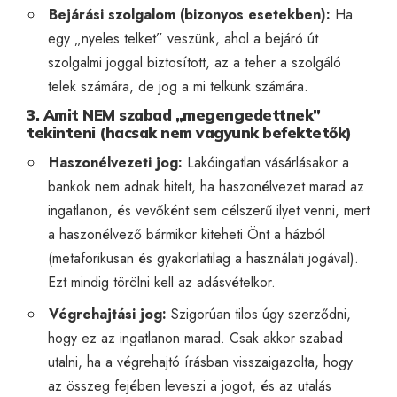
Bejárási szolgalom (bizonyos esetekben):
Ha
egy „nyeles telket” veszünk, ahol a bejáró út
szolgalmi joggal biztosított, az a teher a szolgáló
telek számára, de jog a mi telkünk számára.
3. Amit NEM szabad „megengedettnek”
tekinteni (hacsak nem vagyunk befektetők)
Haszonélvezeti jog:
Lakóingatlan vásárlásakor a
bankok nem adnak hitelt, ha haszonélvezet marad az
ingatlanon, és vevőként sem célszerű ilyet venni, mert
a haszonélvező bármikor kiteheti Önt a házból
(metaforikusan és gyakorlatilag a használati jogával).
Ezt mindig törölni kell az adásvételkor.
Végrehajtási jog:
Szigorúan tilos úgy szerződni,
hogy ez az ingatlanon marad. Csak akkor szabad
utalni, ha a végrehajtó írásban visszaigazolta, hogy
az összeg fejében leveszi a jogot, és az utalás