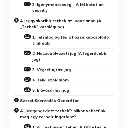
3. Igénymentesség – A láthatatlan
veszély
A leggyakoribb terhek az ingatlanon (A
„Terhek” katalógusa)
1. Jelzálogjog (és a hozzá kapcsolódó
tilalmak)
2. Haszonélvezeti jog (A legerősebb
jog)
3. Végrehajtási jog
4. Telki szolgalom
5. Elővásárlási jog
Szerzi Szerződés Generátor
A „Megengedett terhek”: Mikor vehetünk
meg egy terhelt ingatlant?
1. A „technikai” teher: A kifizetésre