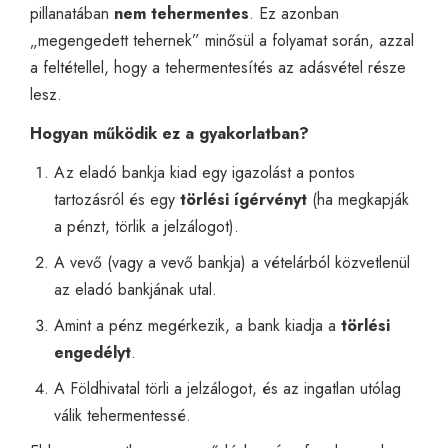
pillanatában
nem tehermentes
. Ez azonban
„megengedett tehernek” minősül a folyamat során, azzal
a feltétellel, hogy a tehermentesítés az adásvétel része
lesz.
Hogyan működik ez a gyakorlatban?
Az eladó bankja kiad egy igazolást a pontos
tartozásról és egy
törlési ígérvényt
(ha megkapják
a pénzt, törlik a jelzálogot).
A vevő (vagy a vevő bankja) a vételárból közvetlenül
az eladó bankjának utal.
Amint a pénz megérkezik, a bank kiadja a
törlési
engedélyt
.
A Földhivatal törli a jelzálogot, és az ingatlan utólag
válik tehermentessé.