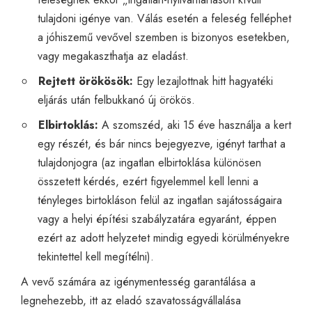
tulajdoni igénye van. Válás esetén a feleség felléphet
a jóhiszemű vevővel szemben is bizonyos esetekben,
vagy megakaszthatja az eladást.
Rejtett örökösök:
Egy lezajlottnak hitt hagyatéki
eljárás után felbukkanó új örökös.
Elbirtoklás:
A szomszéd, aki
15 éve használja a kert
egy részét
, és bár nincs bejegyezve, igényt tarthat a
tulajdonjogra (az ingatlan elbirtoklása különösen
összetett kérdés, ezért figyelemmel kell lenni a
tényleges birtokláson felül az ingatlan sajátosságaira
vagy a helyi építési szabályzatára egyaránt, éppen
ezért az adott helyzetet mindig egyedi körülményekre
tekintettel kell megítélni).
A vevő számára az igénymentesség garantálása a
legnehezebb, itt az eladó szavatosságvállalása