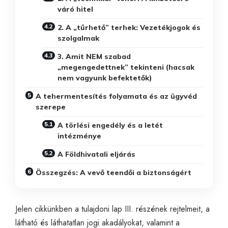
váró hitel
2. A „tűrhető” terhek: Vezetékjogok és
szolgalmak
3. Amit NEM szabad
„megengedettnek” tekinteni (hacsak
nem vagyunk befektetők)
A tehermentesítés folyamata és az ügyvéd
szerepe
A törlési engedély és a letét
intézménye
A Földhivatali eljárás
Összegzés: A vevő teendői a biztonságért
Jelen cikkünkben a tulajdoni lap III. részének rejtelmeit, a
látható és láthatatlan jogi akadályokat, valamint a