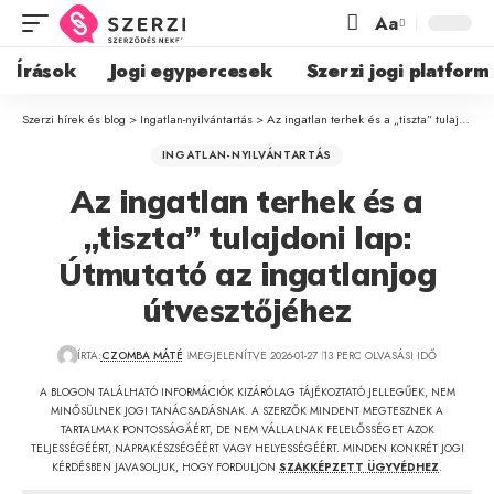
Aa
Írások
Jogi egypercesek
Szerzi jogi platform
Szerzi hírek és blog
>
Ingatlan-nyilvántartás
>
Az ingatlan terhek és a „tiszta” tulajdoni lap: Útmutató az ingatlanjog útvesztőjéhez
INGATLAN-NYILVÁNTARTÁS
Az ingatlan terhek és a
„tiszta” tulajdoni lap:
Útmutató az ingatlanjog
útvesztőjéhez
ÍRTA:
CZOMBA MÁTÉ
MEGJELENÍTVE 2026-01-27
13 PERC OLVASÁSI IDŐ
A BLOGON TALÁLHATÓ INFORMÁCIÓK KIZÁRÓLAG TÁJÉKOZTATÓ JELLEGŰEK, NEM
MINŐSÜLNEK JOGI TANÁCSADÁSNAK. A SZERZŐK MINDENT MEGTESZNEK A
TARTALMAK PONTOSSÁGÁÉRT, DE NEM VÁLLALNAK FELELŐSSÉGET AZOK
TELJESSÉGÉÉRT, NAPRAKÉSZSÉGÉÉRT VAGY HELYESSÉGÉÉRT. MINDEN KONKRÉT JOGI
KÉRDÉSBEN JAVASOLJUK, HOGY FORDULJON
SZAKKÉPZETT ÜGYVÉDHEZ
.