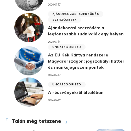
2026-07-17
AJÁNDÉKOZÁSI SZERZŐDÉS
SZERZŐDÉSEK
Ajándékozási szerződés: a
legfontosabb tudnivalók egy helyen
2026-07-14
UNCATEGORIZED
Az EU Kék Kártya rendszere
Magyarországon: jogszabályi háttér
és munkajogi szempontok
2026-07-17
UNCATEGORIZED
A részvényekről általában
2026-07-12
Talán még tetszene