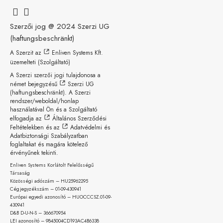
Szerzői jog @ 2024
Szerzi UG
(haftungsbeschränkt)
A Szerzit az
Enliven Systems Kft.
üzemelteti (Szolgáltató)
A Szerzi szerzői jogi tulajdonosa a
német bejegyzésű
Szerzi UG
(haftungsbeschränkt)
. A Szerzi
rendszer/weboldal/honlap
használatával Ön és a Szolgáltató
elfogadja az
Általános Szerződési
Feltételekben
és az
Adatvédelmi és
Adatbiztonsági Szabályzatban
foglaltakat és magára kötelező
érvényűnek tekinti.
Enliven Systems Korlátolt Felelősségű
Társaság
Közösségi adószám – HU25962295
Cégjegyzékszám – 01-09-
430941
Európai egyedi azonosító – HUOCCCSZ.01-09-
430941
D&B D-U-N-S – 366670954
LEI azonosító – 9845004CD193AC4B6338