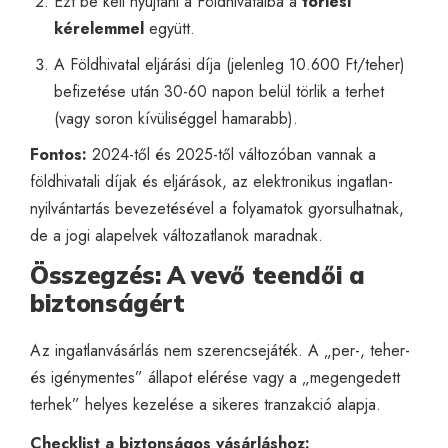
Ezt be kell nyújtani a Földhivatalba a
törlési
kérelemmel
együtt.
A Földhivatal eljárási díja (jelenleg 10.600 Ft/teher)
befizetése után 30-60 napon belül törlik a terhet
(vagy soron kívüliséggel hamarabb).
Fontos:
2024-től és 2025-től változóban vannak a
földhivatali díjak és eljárások, az elektronikus ingatlan-
nyilvántartás bevezetésével a folyamatok gyorsulhatnak,
de a jogi alapelvek változatlanok maradnak.
Összegzés: A vevő teendői a
biztonságért
Az ingatlanvásárlás nem szerencsejáték. A „per-, teher-
és igénymentes” állapot elérése vagy a „megengedett
terhek” helyes kezelése a sikeres tranzakció alapja.
Checklist a biztonságos vásárláshoz: