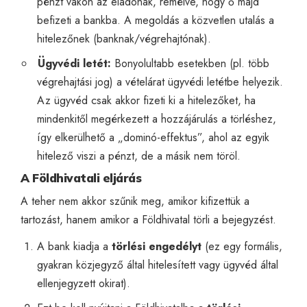
pénzt vakon az eladónak, remélve, hogy ő majd
befizeti a bankba. A megoldás a közvetlen utalás a
hitelezőnek (banknak/végrehajtónak).
Ügyvédi letét:
Bonyolultabb esetekben (pl. több
végrehajtási jog) a vételárat ügyvédi letétbe helyezik.
Az ügyvéd csak akkor fizeti ki a hitelezőket, ha
mindenkitől megérkezett a hozzájárulás a törléshez,
így elkerülhető a „dominó-effektus”, ahol az egyik
hitelező viszi a pénzt, de a másik nem töröl.
A Földhivatali eljárás
A teher nem akkor szűnik meg, amikor kifizettük a
tartozást, hanem amikor a Földhivatal törli a bejegyzést.
A bank kiadja a
törlési engedélyt
(ez egy formális,
gyakran közjegyző által hitelesített vagy ügyvéd által
ellenjegyzett okirat).