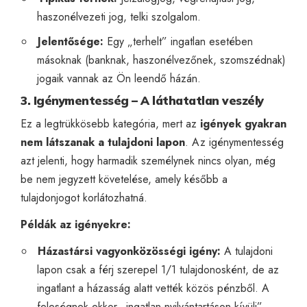
haszonélvezeti jog, telki szolgalom.
Jelentősége:
Egy „terhelt” ingatlan esetében
másoknak (banknak, haszonélvezőnek, szomszédnak)
jogaik vannak az Ön leendő házán.
3. Igénymentesség – A láthatatlan veszély
Ez a legtrükkösebb kategória, mert az
igények gyakran
nem látszanak a tulajdoni lapon
. Az igénymentesség
azt jelenti, hogy harmadik személynek nincs olyan, még
be nem jegyzett követelése, amely később a
tulajdonjogot korlátozhatná.
Példák az igényekre:
Házastársi vagyonközösségi igény:
A tulajdoni
lapon csak a férj szerepel 1/1 tulajdonosként, de az
ingatlant a házasság alatt vették közös pénzből. A
feleségnek ekkor „ingatlan-nyilvántartáson kívüli”