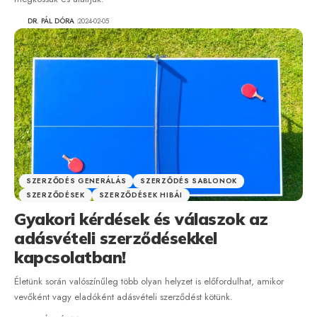
DR. PÁL DÓRA
2024-02-05
SZERZŐDÉS GENERÁLÁS
SZERZŐDÉS SABLONOK
SZERZŐDÉSEK
SZERZŐDÉSEK HIBÁI
Gyakori kérdések és válaszok az
adásvételi szerződésekkel
kapcsolatban!
Életünk során valószínűleg több olyan helyzet is előfordulhat, amikor
vevőként vagy eladóként adásvételi szerződést kötünk.