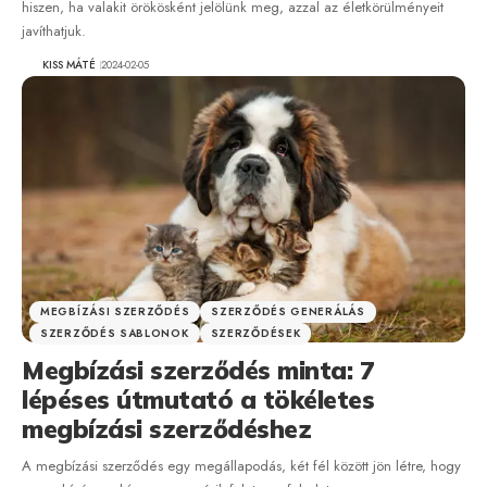
hiszen, ha valakit örökösként jelölünk meg, azzal az életkörülményeit
javíthatjuk.
KISS MÁTÉ
2024-02-05
MEGBÍZÁSI SZERZŐDÉS
SZERZŐDÉS GENERÁLÁS
SZERZŐDÉS SABLONOK
SZERZŐDÉSEK
Megbízási szerződés minta: 7
lépéses útmutató a tökéletes
megbízási szerződéshez
A megbízási szerződés egy megállapodás, két fél között jön létre, hogy