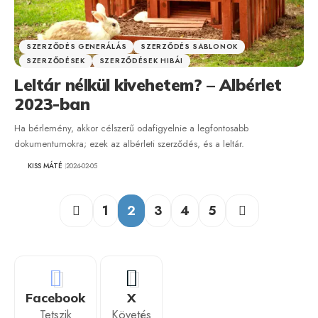
SZERZŐDÉS GENERÁLÁS
SZERZŐDÉS SABLONOK
SZERZŐDÉSEK
SZERZŐDÉSEK HIBÁI
Leltár nélkül kivehetem? – Albérlet
2023-ban
Ha bérlemény, akkor célszerű odafigyelnie a legfontosabb
dokumentumokra; ezek az albérleti szerződés, és a leltár.
KISS MÁTÉ
2024-02-05
1
2
3
4
5
Facebook
X
Tetszik
Követés