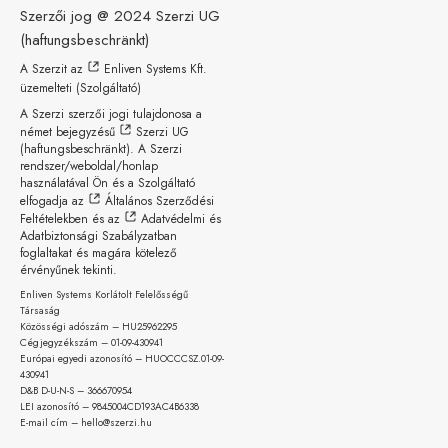
Szerzői jog @ 2024
Szerzi UG
(haftungsbeschränkt)
A Szerzit az
Enliven Systems Kft.
üzemelteti (Szolgáltató)
A Szerzi szerzői jogi tulajdonosa a
német bejegyzésű
Szerzi UG
(haftungsbeschränkt)
. A Szerzi
rendszer/weboldal/honlap
használatával Ön és a Szolgáltató
elfogadja az
Általános Szerződési
Feltételekben
és az
Adatvédelmi és
Adatbiztonsági Szabályzatban
foglaltakat és magára kötelező
érvényűnek tekinti.
Enliven Systems Korlátolt Felelősségű
Társaság
Közösségi adószám – HU25962295
Cégjegyzékszám – 01-09-
430941
Európai egyedi azonosító – HUOCCCSZ.01-09-
430941
D&B D-U-N-S – 366670954
LEI azonosító – 9845004CD193AC4B6338
E-mail cím – hello@szerzi.hu