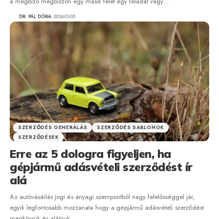
a megbízó megbízzon egy másik felet egy feladat vagy…
DR. PÁL DÓRA
2024-02-05
SZERZŐDÉS GENERÁLÁS
SZERZŐDÉS SABLONOK
SZERZŐDÉSEK
Erre az 5 dologra figyeljen, ha
gépjármű adásvételi szerződést ír
alá
Az autóvásárlás jogi és anyagi szempontból nagy felelősséggel jár,
egyik legfontosabb mozzanata hogy a gépjármű adásvételi szerződést
megkössük és aláírjuk.