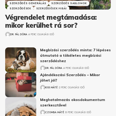
SZERZŐDÉS GENERÁLÁS
SZERZŐDÉS SABLONOK
SZERZŐDÉSEK
SZERZŐDÉSEK HIBÁI
Végrendelet megtámadása:
mikor kerülhet rá sor?
DR. PÁL DÓRA
4 PERC OLVASÁSI IDŐ
Megbízási szerződés minta: 7 lépéses
útmutató a tökéletes megbízási
szerződéshez
DR. PÁL DÓRA
4 PERC OLVASÁSI IDŐ
Ajándékozási Szerződés – Mikor
jöhet jól?
KISS MÁTÉ
2 PERC OLVASÁSI IDŐ
Meghatalmazás okosdokumentum
szerkesztővel
CZOMBA MÁTÉ
8 PERC OLVASÁSI IDŐ