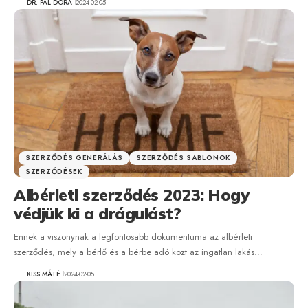
DR. PÁL DÓRA
2024-02-05
SZERZŐDÉS GENERÁLÁS
SZERZŐDÉS SABLONOK
SZERZŐDÉSEK
Albérleti szerződés 2023: Hogy
védjük ki a drágulást?
Ennek a viszonynak a legfontosabb dokumentuma az albérleti
szerződés, mely a bérlő és a bérbe adó közt az ingatlan lakás…
KISS MÁTÉ
2024-02-05