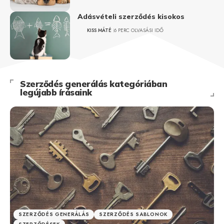
Adásvételi szerződés kisokos
KISS MÁTÉ
6 PERC OLVASÁSI IDŐ
Szerződés generálás kategóriában
legújabb írásaink
SZERZŐDÉS GENERÁLÁS
SZERZŐDÉS SABLONOK