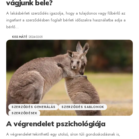
vágjunk bele?
A lakásbérleti szerződés igazolja, hogy a tulajdonos vagy főbérlő az
ingatlant a szerződésben foglalt bérleti időszakra használatba adja a
bérlő…
KISS MÁTÉ
2024-02-05
SZERZŐDÉS GENERÁLÁS
SZERZŐDÉS SABLONOK
SZERZŐDÉSEK
A végrendelet pszichológiája
A végrendelet tekinthető egy utolsó, síron túli gondoskodásnak is,