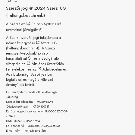
Szerzői jog @ 2024
Szerzi UG
(haftungsbeschränkt)
A Szerzit az
Enliven Systems Kft.
üzemelteti (Szolgáltató)
A Szerzi szerzői jogi tulajdonosa a
német bejegyzésű
Szerzi UG
(haftungsbeschränkt)
. A Szerzi
rendszer/weboldal/honlap
használatával Ön és a Szolgáltató
elfogadja az
Általános Szerződési
Feltételekben
és az
Adatvédelmi és
Adatbiztonsági Szabályzatban
foglaltakat és magára kötelező
érvényűnek tekinti.
Enliven Systems Korlátolt Felelősségű
Társaság
Közösségi adószám – HU25962295
Cégjegyzékszám – 01-09-
430941
Európai egyedi azonosító – HUOCCCSZ.01-09-
430941
D&B D-U-N-S – 366670954
LEI azonosító – 9845004CD193AC4B6338
E-mail cím – hello@szerzi.hu