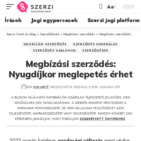
Aa
Írások
Jogi egypercesek
Szerzi jogi platform
Szerzi hírek és blog
>
Szerződések
>
Megbízási szerződés
>
Megbízási szerződés: Nyugdíjkor meglepetés érhet
MEGBÍZÁSI SZERZŐDÉS
SZERZŐDÉS GENERÁLÁS
SZERZŐDÉS SABLONOK
SZERZŐDÉSEK
Megbízási szerződés:
Nyugdíjkor meglepetés érhet
ÍRTA:
KISS MÁTÉ
MEGJELENÍTVE 2022-10-22
2 PERC OLVASÁSI IDŐ
A BLOGON TALÁLHATÓ INFORMÁCIÓK KIZÁRÓLAG TÁJÉKOZTATÓ JELLEGŰEK, NEM
MINŐSÜLNEK JOGI TANÁCSADÁSNAK. A SZERZŐK MINDENT MEGTESZNEK A
TARTALMAK PONTOSSÁGÁÉRT, DE NEM VÁLLALNAK FELELŐSSÉGET AZOK
TELJESSÉGÉÉRT, NAPRAKÉSZSÉGÉÉRT VAGY HELYESSÉGÉÉRT. MINDEN KONKRÉT JOGI
KÉRDÉSBEN JAVASOLJUK, HOGY FORDULJON
SZAKKÉPZETT ÜGYVÉDHEZ
.
2022 nyarán hatalmas
gazdasági változás
ment végbe