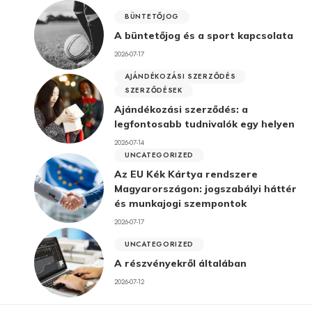
BÜNTETŐJOG
A büntetőjog és a sport kapcsolata
2026-07-17
AJÁNDÉKOZÁSI SZERZŐDÉS
SZERZŐDÉSEK
Ajándékozási szerződés: a
legfontosabb tudnivalók egy helyen
2026-07-14
UNCATEGORIZED
Az EU Kék Kártya rendszere
Magyarországon: jogszabályi háttér
és munkajogi szempontok
2026-07-17
UNCATEGORIZED
A részvényekről általában
2026-07-12