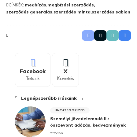
CÍMKÉK:
megbízás
megbízási szerződés
szerződés generálás
szerződés minta
szerződés sablon
Facebook
X
Tetszik
Követés
Legnépszerűbb írásaink
UNCATEGORIZED
Személyi jövedelemadó II.:
összevont adózás, kedvezmények
2026-07-19