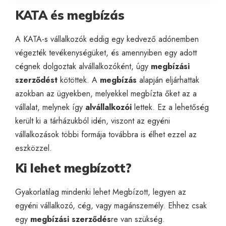
KATA és megbízás
A KATA-s vállalkozók eddig egy kedvező adónemben
végezték tevékenységüket, és amennyiben egy adott
cégnek dolgoztak alvállalkozóként, úgy
megbízási
szerződést
kötöttek. A
megbízás
alapján eljárhattak
azokban az ügyekben, melyekkel megbízta őket az a
vállalat, melynek így
alvállalkozói
lettek. Ez a lehetőség
került ki a tárházukból idén, viszont az egyéni
vállalkozások többi formája továbbra is élhet ezzel az
eszközzel.
Ki lehet megbízott?
Gyakorlatilag mindenki lehet Megbízott, legyen az
egyéni vállalkozó, cég, vagy magánszemély.
Ehhez csak
egy
megbízási szerződés
re van szükség.