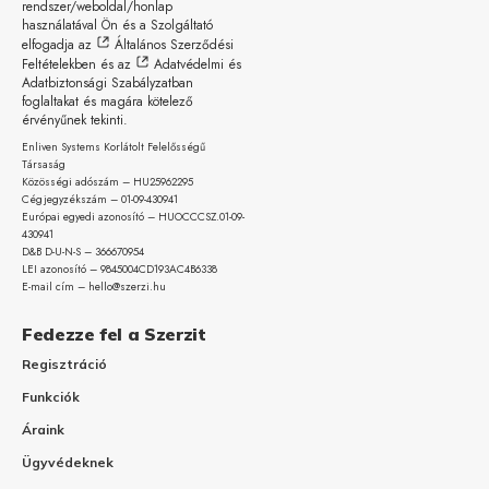
rendszer/weboldal/honlap
használatával Ön és a Szolgáltató
elfogadja az
Általános Szerződési
Feltételekben
és az
Adatvédelmi és
Adatbiztonsági Szabályzatban
foglaltakat és magára kötelező
érvényűnek tekinti.
Enliven Systems Korlátolt Felelősségű
Társaság
Közösségi adószám – HU25962295
Cégjegyzékszám – 01-09-
430941
Európai egyedi azonosító – HUOCCCSZ.01-09-
430941
D&B D-U-N-S – 366670954
LEI azonosító – 9845004CD193AC4B6338
E-mail cím – hello@szerzi.hu
Fedezze fel a Szerzit
Regisztráció
Funkciók
Áraink
Ügyvédeknek