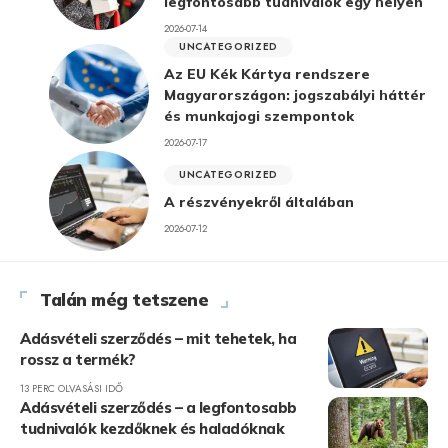
legfontosabb tudnivalók egy helyen
2026-07-14
UNCATEGORIZED
Az EU Kék Kártya rendszere
Magyarországon: jogszabályi háttér
és munkajogi szempontok
2026-07-17
UNCATEGORIZED
A részvényekről általában
2026-07-12
Talán még tetszene
Adásvételi szerződés – mit tehetek, ha
rossz a termék?
13 PERC OLVASÁSI IDŐ
Adásvételi szerződés – a legfontosabb
tudnivalók kezdőknek és haladóknak