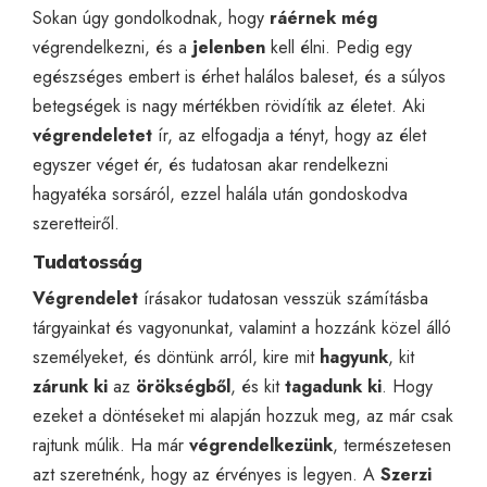
Sokan úgy gondolkodnak, hogy
ráérnek még
végrendelkezni, és a
jelenben
kell élni. Pedig egy
egészséges embert is érhet halálos baleset, és a súlyos
betegségek is nagy mértékben rövidítik az életet. Aki
végrendeletet
ír, az elfogadja a tényt, hogy az élet
egyszer véget ér, és tudatosan akar rendelkezni
hagyatéka sorsáról, ezzel halála után gondoskodva
szeretteiről.
Tudatosság
Végrendelet
írásakor tudatosan vesszük számításba
tárgyainkat és vagyonunkat, valamint a hozzánk közel álló
személyeket, és döntünk arról, kire mit
hagyunk
, kit
zárunk ki
az
örökségből
, és kit
tagadunk ki
. Hogy
ezeket a döntéseket mi alapján hozzuk meg, az már csak
rajtunk múlik. Ha már
végrendelkezünk
, természetesen
azt szeretnénk, hogy az érvényes is legyen. A
Szerzi