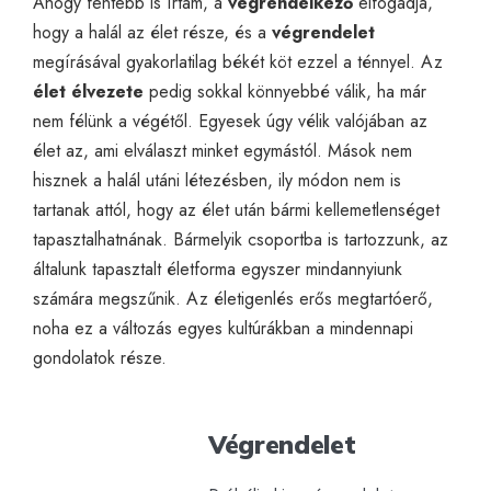
Ahogy fentebb is írtam, a
végrendelkező
elfogadja,
hogy a halál az élet része, és a
végrendelet
megírásával gyakorlatilag békét köt ezzel a ténnyel. Az
élet élvezete
pedig sokkal könnyebbé válik, ha már
nem félünk a végétől. Egyesek úgy vélik valójában az
élet az, ami elválaszt minket egymástól. Mások nem
hisznek a halál utáni létezésben, ily módon nem is
tartanak attól, hogy az élet után bármi kellemetlenséget
tapasztalhatnának. Bármelyik csoportba is tartozzunk, az
általunk tapasztalt életforma egyszer mindannyiunk
számára megszűnik. Az életigenlés erős megtartóerő,
noha ez a változás egyes kultúrákban a mindennapi
gondolatok része.
Végrendelet