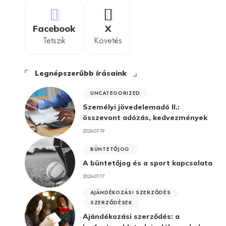
Facebook
X
Tetszik
Követés
Legnépszerűbb írásaink
UNCATEGORIZED
Személyi jövedelemadó II.:
összevont adózás, kedvezmények
2026-07-19
BÜNTETŐJOG
A büntetőjog és a sport kapcsolata
2026-07-17
AJÁNDÉKOZÁSI SZERZŐDÉS
SZERZŐDÉSEK
Ajándékozási szerződés: a