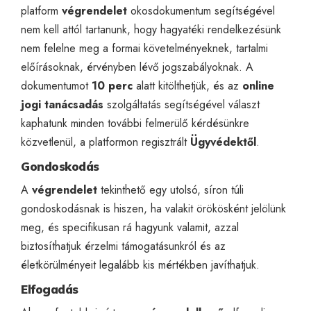
platform
végrendelet
okosdokumentum segítségével
nem kell attól tartanunk, hogy hagyatéki rendelkezésünk
nem felelne meg a formai követelményeknek, tartalmi
előírásoknak, érvényben lévő jogszabályoknak. A
dokumentumot
10
perc
alatt kitölthetjük, és az
online
jogi tanácsadás
szolgáltatás segítségével választ
kaphatunk minden további felmerülő kérdésünkre
közvetlenül, a platformon regisztrált
Ügyvédektől
.
Gondoskodás
A
végrendelet
tekinthető egy utolsó, síron túli
gondoskodásnak is hiszen, ha valakit örökösként jelölünk
meg, és specifikusan rá hagyunk valamit, azzal
biztosíthatjuk érzelmi támogatásunkról és az
életkörülményeit legalább kis mértékben javíthatjuk.
Elfogadás