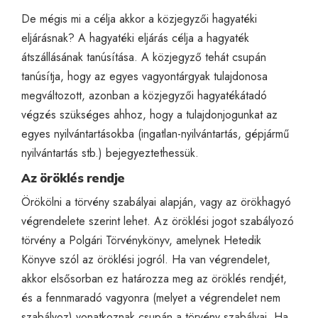
De mégis mi a célja akkor a közjegyzői hagyatéki
eljárásnak? A hagyatéki eljárás célja a hagyaték
átszállásának tanúsítása. A közjegyző tehát csupán
tanúsítja, hogy az egyes vagyontárgyak tulajdonosa
megváltozott, azonban a közjegyzői hagyatékátadó
végzés szükséges ahhoz, hogy a tulajdonjogunkat az
egyes nyilvántartásokba (ingatlan-nyilvántartás, gépjármű
nyilvántartás stb.) bejegyeztethessük.
Az öröklés rendje
Örökölni a törvény szabályai alapján, vagy az örökhagyó
végrendelete szerint lehet. Az öröklési jogot szabályozó
törvény a Polgári Törvénykönyv, amelynek Hetedik
Könyve szól az öröklési jogról. Ha van végrendelet,
akkor elsősorban ez határozza meg az öröklés rendjét,
és a fennmaradó vagyonra (melyet a végrendelet nem
szabályoz) vonatkoznak csupán a törvény szabályai. Ha