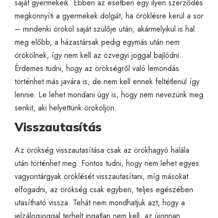
saját gyermekeik. Ebben az esetben egy ilyen szerződés
megkönnyíti a gyermekek dolgát, ha öröklésre kerül a sor
– mindenki örököl saját szülője után, akármelyikül is hal
meg előbb, a házastársak pedig egymás után nem
örökölnek, így nem kell az özvegyi joggal bajlódni.
Érdemes tudni, hogy az örökségről való lemondás
történhet más javára is, de nem kell ennek feltétlenül így
lennie. Le lehet mondani úgy is, hogy nem nevezünk meg
senkit, aki helyettünk örököljön.
Visszautasítás
Az örökség visszautasítása csak az örökhagyó halála
után történhet meg. Fontos tudni, hogy nem lehet egyes
vagyontárgyak öröklését visszautasítani, míg másokat
elfogadni, az örökség csak egyben, teljes egészében
utasítható vissza. Tehát nem mondhatjuk azt, hogy a
jelzálogjoggal terhelt ingatlan nem kell, az újonnan