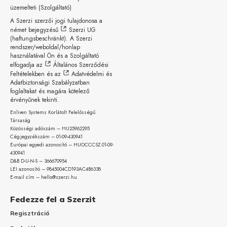
üzemelteti (Szolgáltató)
A Szerzi szerzői jogi tulajdonosa a
német bejegyzésű
Szerzi UG
(haftungsbeschränkt)
. A Szerzi
rendszer/weboldal/honlap
használatával Ön és a Szolgáltató
elfogadja az
Általános Szerződési
Feltételekben
és az
Adatvédelmi és
Adatbiztonsági Szabályzatban
foglaltakat és magára kötelező
érvényűnek tekinti.
Enliven Systems Korlátolt Felelősségű
Társaság
Közösségi adószám – HU25962295
Cégjegyzékszám – 01-09-
430941
Európai egyedi azonosító – HUOCCCSZ.01-09-
430941
D&B D-U-N-S – 366670954
LEI azonosító – 9845004CD193AC4B6338
E-mail cím – hello@szerzi.hu
Fedezze fel a Szerzit
Regisztráció