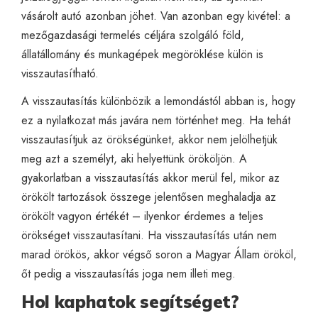
vásárolt autó azonban jöhet. Van azonban egy kivétel: a
mezőgazdasági termelés céljára szolgáló föld,
állatállomány és munkagépek megöröklése külön is
visszautasítható.
A visszautasítás különbözik a lemondástól abban is, hogy
ez a nyilatkozat más javára nem történhet meg. Ha tehát
visszautasítjuk az örökségünket, akkor nem jelölhetjük
meg azt a személyt, aki helyettünk örököljön. A
gyakorlatban a visszautasítás akkor merül fel, mikor az
örökölt tartozások összege jelentősen meghaladja az
örökölt vagyon értékét – ilyenkor érdemes a teljes
örökséget visszautasítani. Ha visszautasítás után nem
marad örökös, akkor végső soron a Magyar Állam örököl,
őt pedig a visszautasítás joga nem illeti meg.
Hol kaphatok segítséget?