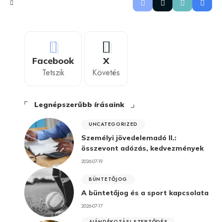
Facebook
X
Tetszik
Követés
Legnépszerűbb írásaink
UNCATEGORIZED
Személyi jövedelemadó II.:
összevont adózás, kedvezmények
2026-07-19
BÜNTETŐJOG
A büntetőjog és a sport kapcsolata
2026-07-17
AJÁNDÉKOZÁSI SZERZŐDÉS