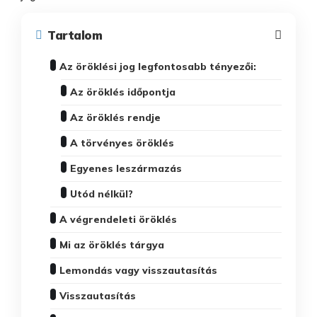
Tartalom
Az öröklési jog legfontosabb tényezői:
Az öröklés időpontja
Az öröklés rendje
A törvényes öröklés
Egyenes leszármazás
Utód nélkül?
A végrendeleti öröklés
Mi az öröklés tárgya
Lemondás vagy visszautasítás
Visszautasítás