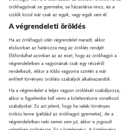
örökhagyónak se gyermeke, se házastársa nincs, és a
szülők közül már csak az egyik, vagy egyik sem él.
A végrendeleti öröklés
Ha az örökhagyó után végrendelet maradt, akkor
elsősorban az határozza meg az öröklés rendjét.
Előfordulhat azonban az az eset, hogy az örökhagyó a
végrendeletben a vagyonának csak egy részéről
rendelkezik, ekkor a többi vagyonra szintén a már
említett törvényes öröklési szabályok alkalmazandók.
Ha a végrendelet a teljes vagyon öröklését szabályozza,
akkor is figyelembe kell venni a kötelesrészre vonatkozó
szabályokat. Ez azt jelenti, hogy ha valaki törvényes
örökös lenne (például az örökhagyó gyermeke), de a
végrendeletben neki semmi sem jut, akkor is jogosult
valamilyen örökrészre. Ez a kötelesrész. A kötelesrész