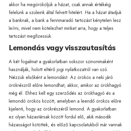
akkor ha megörököljük a házat, csak annak értékéig
felelünk a szüleink által felvett hitelért. Ha a házat átadjuk
a banknak, a bank a fennmaradó tartozást kénytelen lesz
leírni, mivel nem kötelezhet minket arra, hogy a teljes
tartozást megfizessük.
Lemondás vagy visszautasítás
A két fogalmat a gyakorlatban sokszor szinonimaként
használják, holott eltérő jogi nyilatkozatról van szó.
Nézzük elsőként a lemondást. Az örökös a neki járó
örökrészről előre lemondhat, akkor, amikor az örökhagyó
még él. Ehhez kell egy szerződés az örökhagyó és a
lemondó örökös között, amelyben a leendő örökös előre
kijelenti, hogy az örökrészéről lemond. A gyakorlatban
ez olyan házastársak között fordul elő, akik második
házasságot kötöttek, és előző kapcsolatukból már vannak