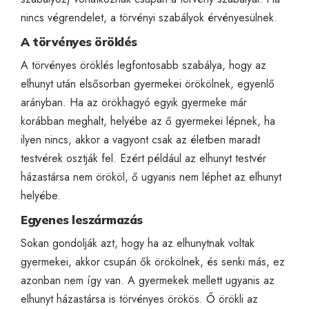
nincs végrendelet, a törvényi szabályok érvényesülnek.
A törvényes öröklés
A törvényes öröklés legfontosabb szabálya, hogy az
elhunyt után elsősorban gyermekei örökölnek, egyenlő
arányban. Ha az örökhagyó egyik gyermeke már
korábban meghalt, helyébe az ő gyermekei lépnek, ha
ilyen nincs, akkor a vagyont csak az életben maradt
testvérek osztják fel. Ezért például az elhunyt testvér
házastársa nem örököl, ő ugyanis nem léphet az elhunyt
helyébe.
Egyenes leszármazás
Sokan gondolják azt, hogy ha az elhunytnak voltak
gyermekei, akkor csupán ők örökölnek, és senki más, ez
azonban nem így van. A gyermekek mellett ugyanis az
elhunyt házastársa is törvényes örökös. Ő örökli az