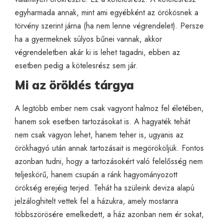
egyharmada annak, mint ami egyébként az örökösnek a
törvény szerint járna (ha nem lenne végrendelet). Persze
ha a gyermeknek súlyos bűnei vannak, akkor
végrendeletben akár ki is lehet tagadni, ebben az
esetben pedig a kötelesrész sem jár.
Mi az öröklés tárgya
A legtöbb ember nem csak vagyont halmoz fel életében,
hanem sok esetben tartozásokat is. A hagyaték tehát
nem csak vagyon lehet, hanem teher is, ugyanis az
örökhagyó után annak tartozásait is megörököljük. Fontos
azonban tudni, hogy a tartozásokért való felelősség nem
teljeskörű, hanem csupán a ránk hagyományozott
örökség erejéig terjed. Tehát ha szüleink deviza alapú
jelzáloghitelt vettek fel a házukra, amely mostanra
többszörösére emelkedett, a ház azonban nem ér sokat,