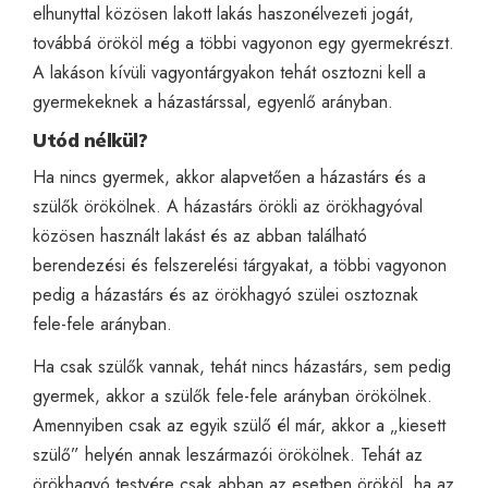
elhunyttal közösen lakott lakás haszonélvezeti jogát,
továbbá örököl még a többi vagyonon egy gyermekrészt.
A lakáson kívüli vagyontárgyakon tehát osztozni kell a
gyermekeknek a házastárssal, egyenlő arányban.
Utód nélkül?
Ha nincs gyermek, akkor alapvetően a házastárs és a
szülők örökölnek. A házastárs örökli az örökhagyóval
közösen használt lakást és az abban található
berendezési és felszerelési tárgyakat, a többi vagyonon
pedig a házastárs és az örökhagyó szülei osztoznak
fele-fele arányban.
Ha csak szülők vannak, tehát nincs házastárs, sem pedig
gyermek, akkor a szülők fele-fele arányban örökölnek.
Amennyiben csak az egyik szülő él már, akkor a „kiesett
szülő” helyén annak leszármazói örökölnek. Tehát az
örökhagyó testvére csak abban az esetben örököl, ha az