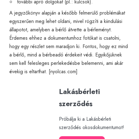
további apró dolgokat (pl.: kulcsok).
A jegyzőkönyv alapján a később felmerülő problémákat
egyszerűen meg lehet oldani, mivel rögzíti a kiindulási
állapotot, amelyben a bérlő átvette a bérleményt.
Érdemes ehhez a dokumentumhoz fotókat is csatolni,
hogy egy részlet sem maradjon ki. Fontos, hogy ez mind
a bérlő, mind a bérbeadó érdekeit védi. Egyikőjüknek
sem kell felesleges perlekedésbe belemenni, ami akár
évekig is eltarthat. [
nyolcas.com
]
Lakásbérleti
szerződés
Próbálja ki a Lakásbérleti
szerződés okosdokumentumot!