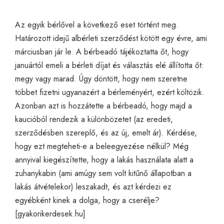
Az egyik bérlővel a következő eset történt meg.
Határozott idejű albérleti szerződést kötött egy évre, ami
márciusban jár le. A bérbeadó tájékoztatta őt, hogy
januártól emeli a bérleti díjat és választás elé állította őt:
megy vagy marad. Úgy döntött, hogy nem szeretne
többet fizetni ugyanazért a bérleményért, ezért költözik.
Azonban azt is hozzátette a bérbeadó, hogy majd a
kaucióból rendezik a különbözetet (az eredeti,
szerződésben szereplő, és az új, emelt ár). Kérdése,
hogy ezt megteheti-e a beleegyezése nélkül? Még
annyival kiegészítette, hogy a lakás használata alatt a
zuhanykabin (ami amúgy sem volt kitűnő állapotban a
lakás átvételekor) leszakadt, és azt kérdezi ez
egyébként kinek a dolga, hogy a cserélje?
[
gyakorikerdesek.hu
]