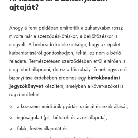
ajtaját?
Ahogy a fenti példában említettük a zuhanykabin rossz
mivolta már a szerződéskötéskor, a beköltözéskor is
megvolt. A bérbeadó kötelezettsége, hogy az épület
karbantartásáról gondoskodjon, tehát, ez nem a bérlő
feladata. Természetesen szerződésben ettől eltérően is
meg lehet állapodni, de ez a főszabály. Ennek egyszerű
bizonyítása érdekében érdemes egy
birtokbaadási
jegyzőkönyvet
készíteni, amelyben a következőket is
rögzíteni lehet:
a közüzemi mérőórák gyártási számát és ezek állását,
ingóságokat (pl.: bútorok és azok állapota),
falak, festés állapotát és