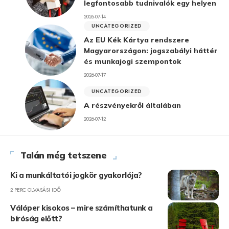
legfontosabb tudnivalók egy helyen
2026-07-14
UNCATEGORIZED
Az EU Kék Kártya rendszere
Magyarországon: jogszabályi háttér
és munkajogi szempontok
2026-07-17
UNCATEGORIZED
A részvényekről általában
2026-07-12
Talán még tetszene
Ki a munkáltatói jogkör gyakorlója?
2 PERC OLVASÁSI IDŐ
Válóper kisokos – mire számíthatunk a
bíróság előtt?