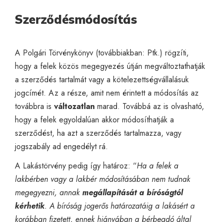
Szerződésmódosítás
A Polgári Törvénykönyv (továbbiakban: Ptk.) rögzíti,
hogy a felek közös megegyezés útján megváltoztathatják
a szerződés tartalmát vagy a kötelezettségvállalásuk
jogcímét. Az a része, amit nem érintett a módosítás az
továbbra is
változatlan
marad. Továbbá az is olvasható,
hogy a felek egyoldalúan akkor módosíthatják a
szerződést, ha azt a szerződés tartalmazza, vagy
jogszabály ad engedélyt rá.
A Lakástörvény pedig így határoz: “
Ha a felek a
lakbérben vagy a lakbér módosításában nem tudnak
megegyezni, annak
megállapítását a bíróságtól
kérhetik
. A bíróság jogerős határozatáig a lakásért a
korábban fizetett, ennek hiányában a bérbeadó által