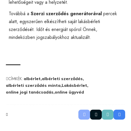
lehetőségeit vagy a helyzetét.
Továbbá a
Szerzi szerződés generátorával
percek
alatt, egyszerűen elkészítheti saját
lakásbérleti
szerződését
. Időt és energiát spórol Önnek,
mindeközben jogszabályokhoz aktualizált.
CÍMKÉK:
albérlet
albérleti szerződés
albérleti szerződés minta
Lakásbérlet
online jogi tanácsadás
online ügyvéd