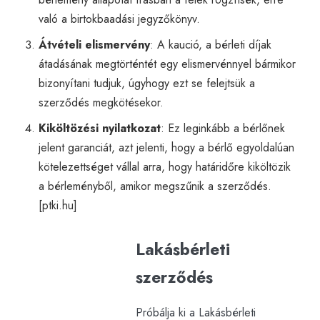
való a birtokbaadási jegyzőkönyv.
Átvételi elismervény
: A kaució, a bérleti díjak
átadásának megtörténtét egy elismervénnyel bármikor
bizonyítani tudjuk, úgyhogy ezt se felejtsük a
szerződés megkötésekor.
Kiköltözési nyilatkozat
: Ez leginkább a bérlőnek
jelent garanciát, azt jelenti, hogy a bérlő egyoldalúan
kötelezettséget vállal arra, hogy határidőre kiköltözik
a bérleményből, amikor megszűnik a szerződés.
[
ptki.hu
]
Lakásbérleti
szerződés
Próbálja ki a Lakásbérleti