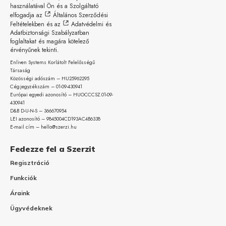
használatával Ön és a Szolgáltató
elfogadja az
Általános Szerződési
Feltételekben
és az
Adatvédelmi és
Adatbiztonsági Szabályzatban
foglaltakat és magára kötelező
érvényűnek tekinti.
Enliven Systems Korlátolt Felelősségű
Társaság
Közösségi adószám – HU25962295
Cégjegyzékszám – 01-09-
430941
Európai egyedi azonosító – HUOCCCSZ.01-09-
430941
D&B D-U-N-S – 366670954
LEI azonosító – 9845004CD193AC4B6338
E-mail cím – hello@szerzi.hu
Fedezze fel a Szerzit
Regisztráció
Funkciók
Áraink
Ügyvédeknek