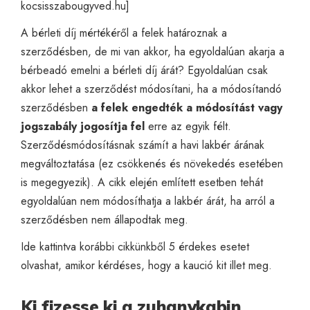
kocsisszabougyved.hu
]
A bérleti díj mértékéről a felek határoznak a
szerződésben, de mi van akkor, ha egyoldalúan akarja a
bérbeadó emelni a bérleti díj árát? Egyoldalúan csak
akkor lehet a szerződést módosítani, ha a módosítandó
szerződésben
a felek engedték a módosítást vagy
jogszabály jogosítja fel
erre az egyik félt.
Szerződésmódosításnak számít a havi lakbér árának
megváltoztatása (ez csökkenés és növekedés esetében
is megegyezik). A cikk elején említett esetben tehát
egyoldalúan nem módosíthatja a lakbér árát, ha arról a
szerződésben nem állapodtak meg.
Ide
kattintva korábbi cikkünkből 5 érdekes esetet
olvashat, amikor kérdéses, hogy a kaució kit illet meg.
Ki fizesse ki a zuhanykabin