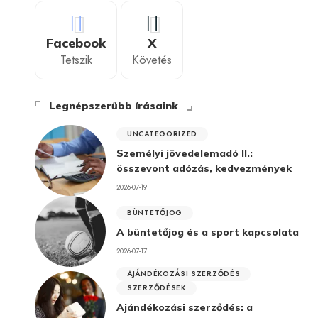
Facebook
X
Tetszik
Követés
Legnépszerűbb írásaink
UNCATEGORIZED
Személyi jövedelemadó II.:
összevont adózás, kedvezmények
2026-07-19
BÜNTETŐJOG
A büntetőjog és a sport kapcsolata
2026-07-17
AJÁNDÉKOZÁSI SZERZŐDÉS
SZERZŐDÉSEK
Ajándékozási szerződés: a