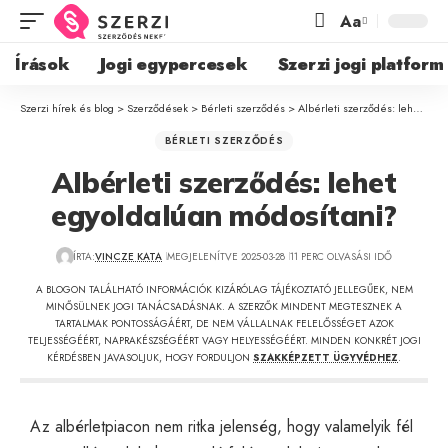
Aa
Írások
Jogi egypercesek
Szerzi jogi platform
Szerzi hírek és blog
>
Szerződések
>
Bérleti szerződés
>
Albérleti szerződés: lehet egyoldalúan módosítani?
BÉRLETI SZERZŐDÉS
Albérleti szerződés: lehet
egyoldalúan módosítani?
ÍRTA:
VINCZE KATA
MEGJELENÍTVE 2025-03-28
11 PERC OLVASÁSI IDŐ
A BLOGON TALÁLHATÓ INFORMÁCIÓK KIZÁRÓLAG TÁJÉKOZTATÓ JELLEGŰEK, NEM
MINŐSÜLNEK JOGI TANÁCSADÁSNAK. A SZERZŐK MINDENT MEGTESZNEK A
TARTALMAK PONTOSSÁGÁÉRT, DE NEM VÁLLALNAK FELELŐSSÉGET AZOK
TELJESSÉGÉÉRT, NAPRAKÉSZSÉGÉÉRT VAGY HELYESSÉGÉÉRT. MINDEN KONKRÉT JOGI
KÉRDÉSBEN JAVASOLJUK, HOGY FORDULJON
SZAKKÉPZETT ÜGYVÉDHEZ
.
Az albérletpiacon nem ritka jelenség, hogy valamelyik fél