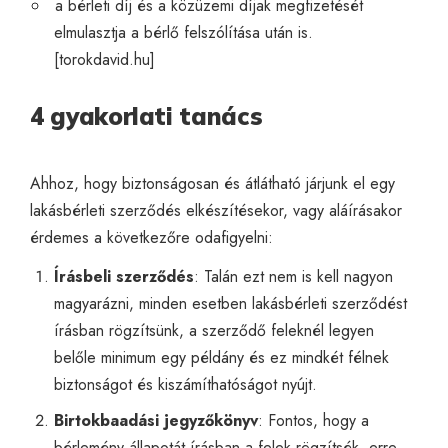
a bérleti díj és a közüzemi díjak megfizetését
elmulasztja a bérlő felszólítása után is.
[
torokdavid.hu
]
4 gyakorlati tanács
Ahhoz, hogy biztonságosan és átlátható járjunk el egy
lakásbérleti szerződés elkészítésekor, vagy aláírásakor
érdemes a következőre odafigyelni:
Írásbeli szerződés
: Talán ezt nem is kell nagyon
magyarázni, minden esetben lakásbérleti szerződést
írásban rögzítsünk, a szerződő feleknél legyen
belőle minimum egy példány és ez mindkét félnek
biztonságot és kiszámíthatóságot nyújt.
Birtokbaadási jegyzőkönyv
: Fontos, hogy a
bérlemény állapotát írásban a felek rögzítsék, erre