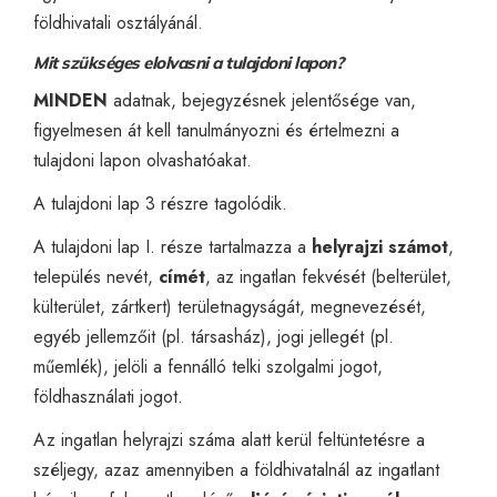
földhivatali osztályánál.
Mit szükséges elolvasni a tulajdoni lapon?
MINDEN
adatnak, bejegyzésnek jelentősége van,
figyelmesen át kell tanulmányozni és értelmezni a
tulajdoni lapon olvashatóakat.
A tulajdoni lap 3 részre tagolódik.
A tulajdoni lap I. része tartalmazza a
helyrajzi számot
,
település nevét,
címét
, az ingatlan fekvését (belterület,
külterület, zártkert) területnagyságát, megnevezését,
egyéb jellemzőit (pl. társasház), jogi jellegét (pl.
műemlék), jelöli a fennálló telki szolgalmi jogot,
földhasználati jogot.
Az ingatlan helyrajzi száma alatt kerül feltüntetésre a
széljegy, azaz amennyiben a
földhivatalnál
az ingatlant