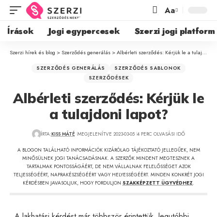
Aa
Írások
Jogi egypercesek
Szerzi jogi platform
Szerzi hírek és blog
>
Szerződés generálás
>
Albérleti szerződés: Kérjük le a tulajdoni lapot?
SZERZŐDÉS GENERÁLÁS
SZERZŐDÉS SABLONOK
SZERZŐDÉSEK
Albérleti szerződés: Kérjük le
a tulajdoni lapot?
ÍRTA:
KISS MÁTÉ
MEGJELENÍTVE 2023-03-05
4 PERC OLVASÁSI IDŐ
A BLOGON TALÁLHATÓ INFORMÁCIÓK KIZÁRÓLAG TÁJÉKOZTATÓ JELLEGŰEK, NEM
MINŐSÜLNEK JOGI TANÁCSADÁSNAK. A SZERZŐK MINDENT MEGTESZNEK A
TARTALMAK PONTOSSÁGÁÉRT, DE NEM VÁLLALNAK FELELŐSSÉGET AZOK
TELJESSÉGÉÉRT, NAPRAKÉSZSÉGÉÉRT VAGY HELYESSÉGÉÉRT. MINDEN KONKRÉT JOGI
KÉRDÉSBEN JAVASOLJUK, HOGY FORDULJON
SZAKKÉPZETT ÜGYVÉDHEZ
.
A lakhatási kérdést már többször érintettük, legutóbbi