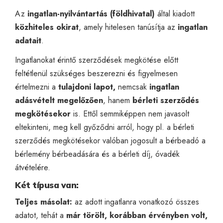
Az
ingatlan-nyilvántartás (földhivatal)
által kiadott
közhiteles okirat
, amely hitelesen tanúsítja az
ingatlan
adatait
.
Ingatlanokat érintő szerződések megkötése előtt
feltétlenül szükséges beszerezni és figyelmesen
értelmezni a
tulajdoni lapot,
nemcsak
ingatlan
adásvételt megelőzően
, hanem
bérleti szerződés
megkötésekor
is. Ettől semmiképpen nem javasolt
eltekinteni, meg kell győződni arról, hogy pl. a bérleti
szerződés megkötésekor valóban
jogosult
a bérbeadó a
bérlemény bérbeadására és a bérleti díj, óvadék
átvételére.
Két típusa van:
Teljes másolat:
az adott ingatlanra vonatkozó összes
adatot, tehát a
már törölt, korábban érvényben volt,