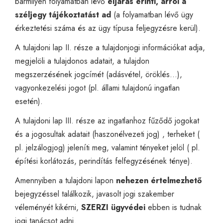
bármilyen folyamatban lévő
eljárás érinti, arról a
széljegy tájékoztatást ad
(a folyamatban lévő ügy
érkeztetési száma és az ügy típusa feljegyzésre kerül).
A tulajdoni lap II. része a tulajdonjogi információkat adja,
megjelöli a tulajdonos adatait, a tulajdon
megszerzésének jogcímét (adásvétel, öröklés…),
vagyonkezelési jogot (pl. állami tulajdonú ingatlan
esetén).
A tulajdoni lap III. része az ingatlanhoz fűződő jogokat
és a jogosultak adatait (haszonélvezeti jog) , terheket (
pl. jelzálogjog) jeleníti meg, valamint tényeket jelöl ( pl.
építési korlátozás, perindítás felfegyzésének ténye).
Amennyiben a tulajdoni lapon
nehezen értelmezhető
bejegyzéssel találkozik, javasolt jogi szakember
véleményét kikérni,
SZERZI ügyvédei
ebben is tudnak
jogi tanácsot
adni.