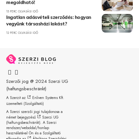
megoldható!
15 PERC OLVASÁSI IDŐ
Ingatlan adásvételi szerződés: hogyan
vegyünk társasházi lakást?
12 PERC OLVASÁSI IDŐ
Szerzői jog @ 2024
Szerzi UG
(haftungsbeschränkt)
A Szerzit az
Enliven Systems Kft.
üzemelteti (Szolgáltató)
A Szerzi szerzői jogi tulajdonosa a
német bejegyzésű
Szerzi UG
(haftungsbeschränkt)
. A Szerzi
rendszer/weboldal/honlap
használatával Ön és a Szolgáltató
elfogadja az
Általános Szerződési