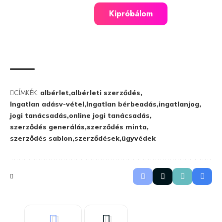
Kipróbálom
CÍMKÉK:
albérlet
albérleti szerződés
Ingatlan adásv-vétel
Ingatlan bérbeadás
ingatlanjog
jogi tanácsadás
online jogi tanácsadás
szerződés generálás
szerződés minta
szerződés sablon
szerződések
ügyvédek