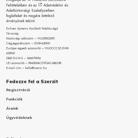
Feltételekben
és az
Adatvédelmi és
Adatbiztonsági Szabályzatban
foglaltakat és magára kötelező
érvényűnek tekinti.
Enliven Systems Korlátolt Felelősségű
Társaság
Közösségi adószám – HU25962295
Cégjegyzékszám – 01-09-
430941
Európai egyedi azonosító – HUOCCCSZ.01-09-
430941
D&B D-U-N-S – 366670954
LEI azonosító – 9845004CD193AC4B6338
E-mail cím – hello@szerzi.hu
Fedezze fel a Szerzit
Regisztráció
Funkciók
Áraink
Ügyvédeknek