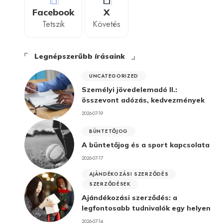
Facebook
X
Tetszik
Követés
Legnépszerűbb írásaink
UNCATEGORIZED
Személyi jövedelemadó II.:
összevont adózás, kedvezmények
2026-07-19
BÜNTETŐJOG
A büntetőjog és a sport kapcsolata
2026-07-17
AJÁNDÉKOZÁSI SZERZŐDÉS
SZERZŐDÉSEK
Ajándékozási szerződés: a
legfontosabb tudnivalók egy helyen
2026-07-14