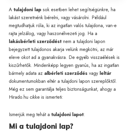
A
tulajdoni lap
sok esetben lehet segítségünkre, ha
lakást szeretnénk bérelni, vagy vásárolni. Például
megtudhatjuk róla, ki az ingatlan valós tulajdona, van-e
rajta jelzálog, vagy haszonélvezeti jog. Ha a
lakásbérleti szerződést
nem a tulajdoni lapon
bejegyzett tulajdonos akarja velünk megkötni, az már
eleve okot ad a gyanakvásra. De egyéb visszaélések is
kiszűrhetők. Mindenképp legyen gyanús, ha az ingatlan
bármely adata az
albérleti szerződés
vagy
leltár
dokumentumokban eltér a tulajdoni lapon szereplőktől.
Még ez sem garantálja teljes biztonságunkat, ahogy a
Hirado.hu
cikke is ismerteti:
Ismerjük meg tehát a
tulajdoni lapot
:
Mi a tulajdoni lap?