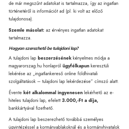
de már megszűnt adatokat is tartalmazza, így az ingatlan
történetéről is információt ad (pl. ki volt az előző
tulajdonosa).
Szemle másolat:
az érvényes ingatlan adatokat
tartalmazza.
Hogyan szerezhető be tulajdoni lap?
A tulajdoni lap
beszerzésének
kényelmes módja a
magyarorszag.hu
honlapról
ügyfélkapun
keresztüli
lekérése az „ingatlankereső online földhivatali
szolgáltatások – tulajdoni lap lekérdezése” címszó alatt.
Évente
két alkalommal
ingyenesen
lekérhető az e-
hiteles tulajdoni lap, efelett
3.000,-Ft a díja,
bankkártyával fizethető.
A tulajdoni lap beszerezhető továbbá személyes
ügyintézéssel a kormányablakoknál és a kormányhivatalok