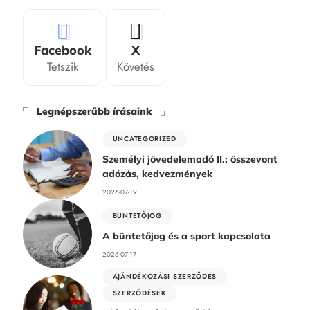
Facebook
X
Tetszik
Követés
Legnépszerűbb írásaink
UNCATEGORIZED
Személyi jövedelemadó II.: összevont
adózás, kedvezmények
2026-07-19
BÜNTETŐJOG
A büntetőjog és a sport kapcsolata
2026-07-17
AJÁNDÉKOZÁSI SZERZŐDÉS
SZERZŐDÉSEK