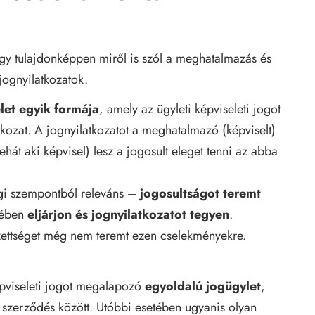
hogy tulajdonképpen miről is szól a meghatalmazás és
jognyilatkozatok.
let egyik formája
, amely az ügyleti képviseleti jogot
atkozat. A jognyilatkozatot a meghatalmazó (képviselt)
hát aki képvisel) lesz a jogosult eleget tenni az abba
gi szempontból releváns –
jogosultságot teremt
vében
eljárjon és jognyilatkozatot tegyen
.
ettséget még nem teremt ezen cselekményekre.
képviseleti jogot megalapozó
egyoldalú jogügylet
,
szerződés között. Utóbbi esetében ugyanis olyan