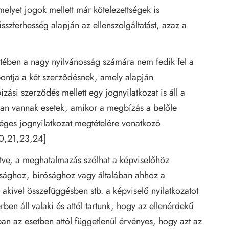
elyet jogok mellett már kötelezettségek is
szterhesség alapján az ellenszolgáltatást, azaz a
tében a nagy nyilvánosság számára nem fedik fel a
pontja a két szerződésnek, amely alapján
si szerződés mellett egy jognyilatkozat is áll a
an vannak esetek, amikor a megbízás a belőle
séges jognyilatkozat megtételére vonatkozó
20,21,23,24]
ntve, a meghatalmazás szólhat a képviselőhöz
ósághoz, bírósághoz vagy általában ahhoz a
 akivel összefüggésben stb. a képviselő nyilatkozatot
ben áll valaki és attól tartunk, hogy az ellenérdekű
ban az esetben attól függetlenül érvényes, hogy azt az