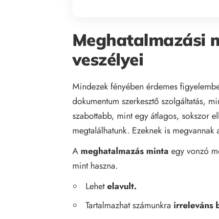
Meghatalmazási 
veszélyei
Mindezek fényében érdemes figyelemb
dokumentum szerkesztő szolgáltatás, mi
szabottabb, mint egy átlagos, sokszor el
megtalálhatunk. Ezeknek is megvannak a
A
meghatalmazás
minta
egy vonzó me
mint haszna.
Lehet
elavult.
Tartalmazhat számunkra
irreleváns