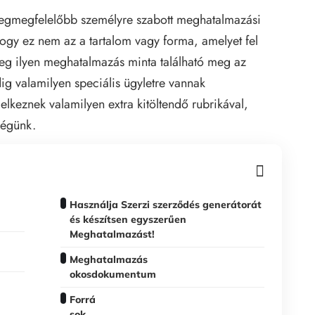
legmegfelelőbb személyre szabott meghatalmazási
hogy ez nem az a tartalom vagy forma, amelyet fel
teg ilyen meghatalmazás minta található meg az
ig valamilyen speciális ügyletre vannak
elkeznek valamilyen extra kitöltendő rubrikával,
ségünk.
Használja Szerzi szerződés generátorát
és készítsen egyszerűen
Meghatalmazást!
Meghatalmazás
okosdokumentum
Forrá
sok