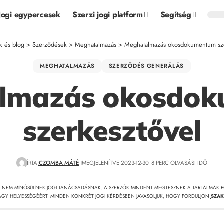
Jogi egypercesek
Szerzi jogi platform
Segítség
k és blog
>
Szerződések
>
Meghatalmazás
>
Meghatalmazás okosdokumentum sze
MEGHATALMAZÁS
SZERZŐDÉS GENERÁLÁS
lmazás okosdo
szerkesztővel
ÍRTA:
CZOMBA MÁTÉ
MEGJELENÍTVE 2023-12-30
8 PERC OLVASÁSI IDŐ
, NEM MINŐSÜLNEK JOGI TANÁCSADÁSNAK. A SZERZŐK MINDENT MEGTESZNEK A TARTALMAK P
GY HELYESSÉGÉÉRT. MINDEN KONKRÉT JOGI KÉRDÉSBEN JAVASOLJUK, HOGY FORDULJON
SZAK