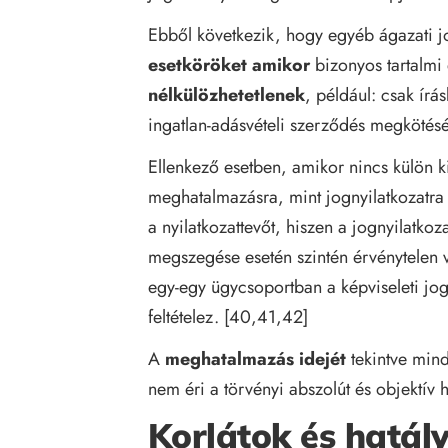
Ebből következik, hogy egyéb ágazati j
esetköröket amikor
bizonyos tartalm
nélkülözhetetlenek
, például: csak ír
ingatlan-adásvételi szerződés megkötésér
Ellenkező esetben, amikor nincs külön ki
meghatalmazásra, mint jognyilatkozatr
a nyilatkozattevőt, hiszen a jognyilatkoz
megszegése esetén szintén érvénytelen va
egy-egy ügycsoportban a képviseleti jo
feltételez. [40,41,42]
A
meghatalmazás idejét
tekintve mind
nem éri a törvényi abszolút és objektív 
Korlátok és hatál