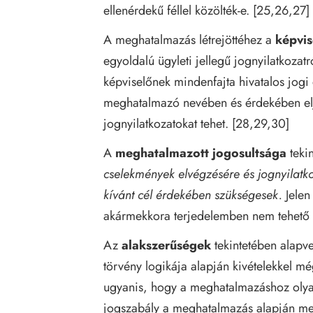
ellenérdekű féllel közölték-e. [25,26,27]
A meghatalmazás létrejöttéhez a
képvis
egyoldalú ügyleti jellegű jognyilatkozat
képviselőnek mindenfajta hivatalos jogi e
meghatalmazó nevében és érdekében eljá
jognyilatkozatokat tehet. [28,29,30]
A
meghatalmazott jogosultsága
teki
cselekmények elvégzésére és jognyilatk
kívánt cél érdekében szükségesek.
Jelen
akármekkora terjedelemben nem tehető n
Az
alakszerűségek
tekintetében alapve
törvény logikája alapján kivételekkel mé
ugyanis, hogy a meghatalmazáshoz olya
jogszabály a meghatalmazás alapján meg