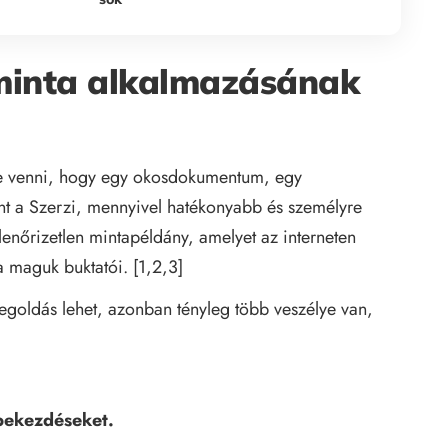
minta alkalmazásának
e venni, hogy egy okosdokumentum, egy
nt a Szerzi, mennyivel hatékonyabb és személyre
lenőrizetlen mintapéldány, amelyet az interneten
 maguk buktatói. [1,2,3]
goldás lehet, azonban tényleg több veszélye van,
 bekezdéseket.