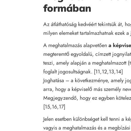
formában
Az átláthatóság kedvéért tekintsük át, 
milyen elemeket tartalmazhatnak ezek a 
A meghatalmazás alapvetően
a képvise
megteremtő egyoldalú, címzett jognyil
teszi, amely alapján a meghatalmazott (te
foglalt jogosultságnak. [11,12,13,14]
Joghatása – a következménye, amely jo
arra, hogy a képviselő más személy ne
Megjegyzendő, hogy ez egyben kötelez
[15,16,17]
Jelen esetben különbséget kell tenni a 
vagyis a meghatalmazás és a megbízási 