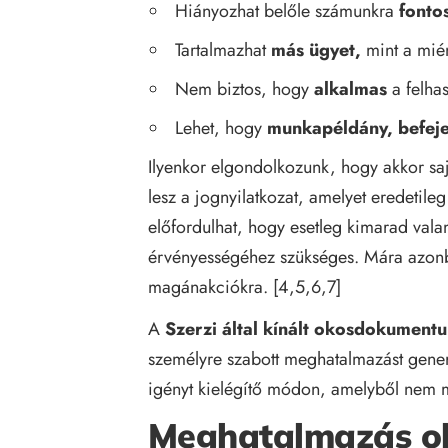
Hiányozhat belőle számunkra
fontos
Tartalmazhat
más ügyet,
mint a mié
Nem biztos, hogy
alkalmas
a felhas
Lehet, hogy
munkapéldány, befeje
Ilyenkor elgondolkozunk, hogy akkor sa
lesz a jognyilatkozat, amelyet eredetileg
előfordulhat, hogy esetleg kimarad valam
érvényességéhez szükséges. Mára azonba
magánakciókra. [4,5,6,7]
A
Szerzi által kínált okosdokument
személyre szabott meghatalmazást gener
igényt kielégítő módon, amelyből nem m
Meghatalmazás 