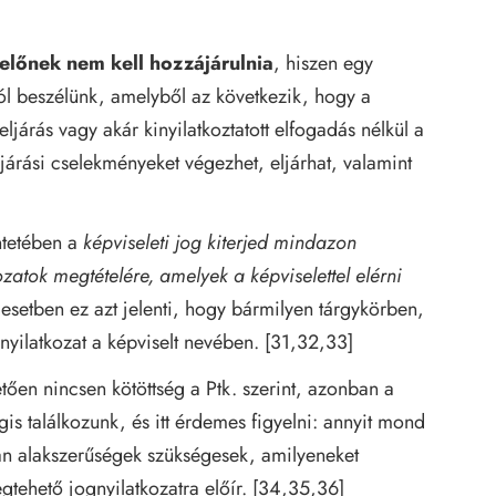
előnek nem kell hozzájárulnia
, hiszen egy
ról beszélünk, amelyből az következik, hogy a
ljárás vagy akár kinyilatkoztatott elfogadás nélkül a
rási cselekményeket végezhet, eljárhat, valamint
ntetében a
képviseleti jog kiterjed mindazon
ozatok megtételére, amelyek a képviselettel elérni
 esetben ez azt jelenti, hogy bármilyen tárgykörben,
yilatkozat a képviselt nevében. [31,32,33]
tően nincsen kötöttség a Ptk. szerint, azonban a
gis találkozunk, és itt érdemes figyelni: annyit mond
n alakszerűségek szükségesek, amilyeneket
tehető jognyilatkozatra előír. [34,35,36]