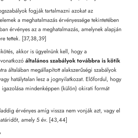
ogszabályok fogják tartalmazni azokat az
i elemek a meghatalmazás érvényessége tekintetében
ásban érvényes az a meghatalmazás, amelynek alapján
e tettek. [37,38,39]
kötés, akkor is ügyelnünk kell, hogy a
a vonatkozó
általános szabályok továbbra is kötik
atra általában megállapított alakszerűségi szabályok
gy hatálytalan lesz a jognyilatkozat. Előfordul, hogy
g igazolása mindenképpen (külön) okirati formát
addig érvényes amíg vissza nem vonják azt, vagy el
határidőt, amely 5 év. [43,44]
y