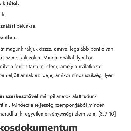
 kitétel.
nk.
ználási célunkra.
zetlen.
ját magunk rakjuk össze, amivel legalább pont olyan
 is szerettünk volna. Mindazonáltal ilyenkor
ilyen fontos tartalmi elem, amely a nyilatkozat
n eljött annak az ideje, amikor nincs szükség ilyen
um szerkesztővel
már pillanatok alatt tudunk
álni. Mindezt a teljesség szempontjából minden
aradhat ki egyetlen érvényességi elem sem. [8,9,10]
okosdokumentum