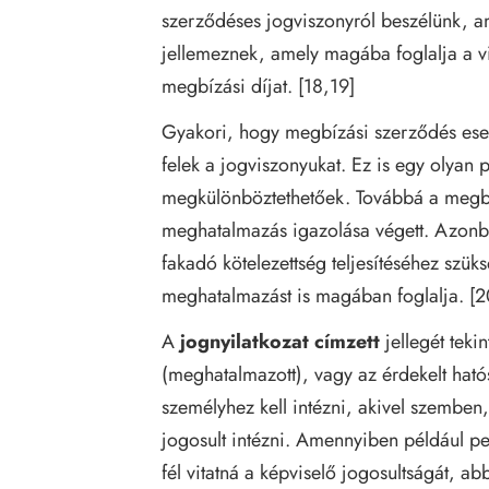
szerződéses jogviszonyról beszélünk, am
jellemeznek, amely magába foglalja a vis
megbízási díjat. [18,19]
Gyakori, hogy megbízási szerződés ese
felek a jogviszonyukat. Ez is egy olyan 
megkülönböztethetőek. Továbbá a megbízá
meghatalmazás igazolása végett. Azonb
fakadó kötelezettség teljesítéséhez szük
meghatalmazást is magában foglalja. [
A
jognyilatkozat címzett
jellegét teki
(meghatalmazott), vagy az érdekelt hat
személyhez kell intézni, akivel szemben,
jogosult intézni. Amennyiben például per
fél vitatná a képviselő jogosultságát, ab