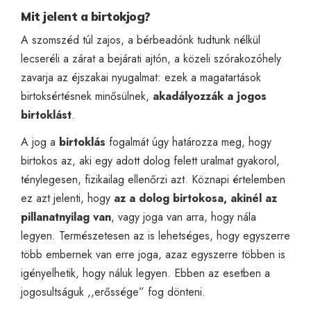
Mit jelent a birtokjog?
A szomszéd túl zajos, a bérbeadónk tudtunk nélkül
lecseréli a zárat a bejárati ajtón, a közeli szórakozóhely
zavarja az éjszakai nyugalmat: ezek a magatartások
birtoksértésnek minősülnek,
akadályozzák a jogos
birtoklást
.
A jog a
birtoklás
fogalmát úgy határozza meg, hogy
birtokos az, aki egy adott dolog felett uralmat gyakorol,
ténylegesen, fizikailag ellenőrzi azt. Köznapi értelemben
ez azt jelenti, hogy
az a dolog birtokosa, akinél az
pillanatnyilag van
, vagy joga van arra, hogy nála
legyen. Természetesen az is lehetséges, hogy egyszerre
több embernek van erre joga, azaz egyszerre többen is
igényelhetik, hogy náluk legyen. Ebben az esetben a
jogosultságuk ,,erőssége” fog dönteni.