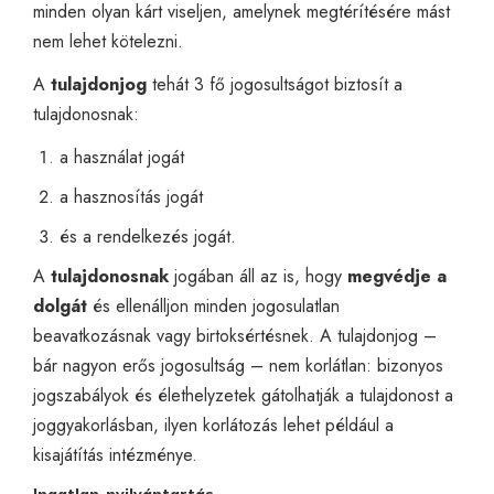
minden olyan kárt viseljen, amelynek megtérítésére mást
nem lehet kötelezni.
A
tulajdonjog
tehát 3 fő jogosultságot biztosít a
tulajdonosnak:
a használat jogát
a hasznosítás jogát
és a rendelkezés jogát.
A
tulajdonosnak
jogában áll az is, hogy
megvédje a
dolgát
és ellenálljon minden jogosulatlan
beavatkozásnak vagy birtoksértésnek. A tulajdonjog –
bár nagyon erős jogosultság – nem korlátlan: bizonyos
jogszabályok és élethelyzetek gátolhatják a tulajdonost a
joggyakorlásban, ilyen korlátozás lehet például a
kisajátítás intézménye.
Ingatlan-nyilvántartás