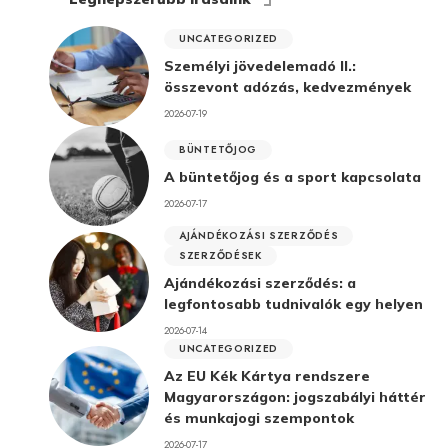
UNCATEGORIZED
Személyi jövedelemadó II.:
összevont adózás, kedvezmények
2026-07-19
BÜNTETŐJOG
A büntetőjog és a sport kapcsolata
2026-07-17
AJÁNDÉKOZÁSI SZERZŐDÉS
SZERZŐDÉSEK
Ajándékozási szerződés: a
legfontosabb tudnivalók egy helyen
2026-07-14
UNCATEGORIZED
Az EU Kék Kártya rendszere
Magyarországon: jogszabályi háttér
és munkajogi szempontok
2026-07-17