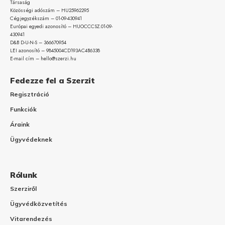
Társaság
Közösségi adószám – HU25962295
Cégjegyzékszám – 01-09-
430941
Európai egyedi azonosító – HUOCCCSZ.01-09-
430941
D&B D-U-N-S – 366670954
LEI azonosító – 9845004CD193AC4B6338
E-mail cím – hello@szerzi.hu
Fedezze fel a Szerzit
Regisztráció
Funkciók
Áraink
Ügyvédeknek
Rólunk
Szerziről
Ügyvédközvetítés
Vitarendezés