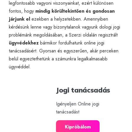
legfontosabb vagyoni viszonyainkat, ezért különösen
fontos, hogy
mindig körültekintően és gondosan
járjunk el
ezekben a helyzetekben. Amennyiben
kérdésünk lenne vagy bizonytalanok vagyunk dologi jogi
problémánk megoldásában, a Szerzi oldalán regisztrált
ügyvédekhez
bármikor fordulhatunk
online jogi
tanácsadás
ért. Gyorsan és egyszerűen, akár perceken
belül egyeztethetünk a számunkra legalkalmasabb
ügyvéddel.
Jogi tanácsadás
Igényeljen Online jogi
tanácsadást
Kipróbálom