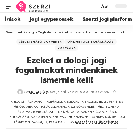
Aa
Írások
Jogi egypercesek
Szerzi jogi platform
Szerzi hírek és blog
>
Megbízható ügyvédek
>
Ezeket a dologi jogi fogalmakat mindenkinek ismernie kell!
MEGBÍZHATÓ ÜGYVÉDEK
ONLINE JOGI TANÁCSADÁS
ÜGYVÉDEK
Ezeket a dologi jogi
fogalmakat mindenkinek
ismernie kell!
ÍRTA:
DR. PÁL DÓRA
MEGJELENÍTVE 2023-05-15
5 PERC OLVASÁSI IDŐ
A BLOGON TALÁLHATÓ INFORMÁCIÓK KIZÁRÓLAG TÁJÉKOZTATÓ JELLEGŰEK, NEM
MINŐSÜLNEK JOGI TANÁCSADÁSNAK. A SZERZŐK MINDENT MEGTESZNEK A
TARTALMAK PONTOSSÁGÁÉRT, DE NEM VÁLLALNAK FELELŐSSÉGET AZOK
TELJESSÉGÉÉRT, NAPRAKÉSZSÉGÉÉRT VAGY HELYESSÉGÉÉRT. MINDEN KONKRÉT JOGI
KÉRDÉSBEN JAVASOLJUK, HOGY FORDULJON
SZAKKÉPZETT ÜGYVÉDHEZ
.