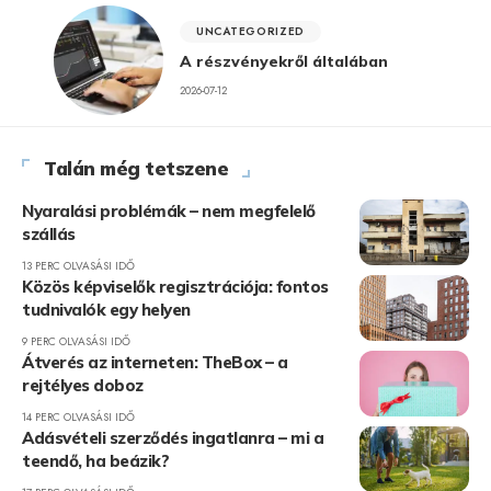
UNCATEGORIZED
A részvényekről általában
2026-07-12
Talán még tetszene
Nyaralási problémák – nem megfelelő
szállás
13 PERC OLVASÁSI IDŐ
Közös képviselők regisztrációja: fontos
tudnivalók egy helyen
9 PERC OLVASÁSI IDŐ
Átverés az interneten: TheBox – a
rejtélyes doboz
14 PERC OLVASÁSI IDŐ
Adásvételi szerződés ingatlanra – mi a
teendő, ha beázik?