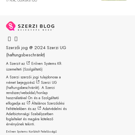
17 PERC OLVASÁSI IDŐ
Szerzői jog @ 2024
Szerzi UG
(haftungsbeschränkt)
A Szerzit az
Enliven Systems Kft.
üzemelteti (Szolgáltató)
A Szerzi szerzői jogi tulajdonosa a
német bejegyzésű
Szerzi UG
(haftungsbeschränkt)
. A Szerzi
rendszer/weboldal/honlap
használatával Ön és a Szolgáltató
elfogadja az
Általános Szerződési
Feltételekben
és az
Adatvédelmi és
Adatbiztonsági Szabályzatban
foglaltakat és magára kötelező
érvényűnek tekinti.
Enliven Systems Korlátolt Felelősségű