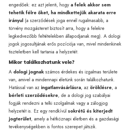
engedőek: ez azt jelenti, hogy
a felek akkor sem
tehetik félre őket, ha mindkettejük akarata erre
irányul
(a szerződések joga ennél rugalmasabb, a
törvény mozgásteret biztosít arra, hogy a felekre
legkedvezőbb feltételekben állapodjanak meg). A dologi
jogok jogosultjának erős pozíciója van, mivel mindenkinek
tiszteletben kell tartania a helyzetét.
Mikor találkozhatunk vele?
A
dologi jognak
számos érdekes és izgalmas területe
van, amivel a mindennapi életünk során találkozhatunk.
Hatással van az
ingatlanvásárlásra
, az
öröklésre
, a
bérleti szerződésekre
, de a dologi jog szabályai
fogják rendezni a telki szolgalmak vagy a zálogjog
helyzetét is. Ez egy rendkívül
sokrétű és kiterjedt
jogterület
, amely a hétköznapi életben és a gazdasági
tevékenységekben is fontos szerepet játszik.