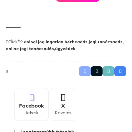
CÍMKÉK:
dologi jog
Ingatlan bérbeadás
jogi tanácsadás
online jogi tanácsadás
ügyvédek
Facebook
X
Tetszik
Követés
Legnépszerűbb írásaink