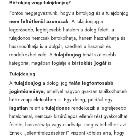
Birtokjog vagy tulajdonjog?
Fontos megjegyeznünk, hogy a birtokjog és a tulajdonjog
nem feltétlenül azonosak
. A tulajdonjog a
legerősebb, legteljesebb hatalom a dolog felett, a
tulajdonos nemcsak birtokolhatja, hanem használhatja és
hasznosíthatja is a dolgát, szedheti a hasznait és
rendelkezhet vele. A
tulajdonjog
tehát szélesebb
kategória, magában foglalja a
birtoklás
jogát
is.
Tulajdonjog
A
tulajdonjog
a dologi jog
talán legfontosabb
jogintézménye
, amellyel nagyon gyakran találkozhatunk
hétköznapi életünkben is. Egy dolog, például egy
ingatlan
felett a
tulajdonos
rendelkezik a legteljesebb
hatalommal, nemcsak kizárólagos ellenőrzést gyakorolhat
felette, használhatja vagy eladhatja, meg is terhelheti azt.
Ennek ,,ellentételezéseként” viszont köteles arra, hogy