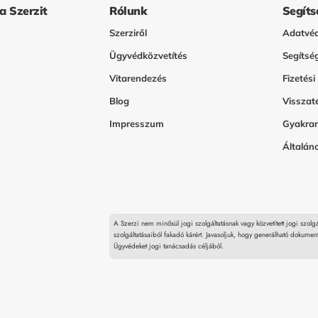
 a Szerzit
Rólunk
Segíts
Szerziről
Adatvéd
Ügyvédközvetítés
Segítsé
Vitarendezés
Fizetési
Blog
Visszaté
Impresszum
Gyakran
Általáno
A Szerzi nem minősül jogi szolgáltatásnak vagy közvetített jogi szolg
szolgáltatásaiból fakadó kárért. Javasoljuk, hogy generálható dokumen
Ügyvédeket jogi tanácsadás céljából.