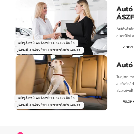
Autó 
ÁSZF
Autóvásár
elkerülni 
GÉPJÁRMŰ ADÁSVÉTEL SZERZŐDÉS
VINCZE
JÁRMŰ ADÁSVÉTELI SZERZŐDÉS MINTA
Autó 
Tudjon me
autóvásárl
Szerzivel!
GÉPJÁRMŰ ADÁSVÉTEL SZERZŐDÉS
FÜLÖP 
JÁRMŰ ADÁSVÉTELI SZERZŐDÉS MINTA