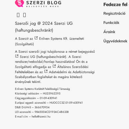
Fedezze fel
Regisztráció
Szerzői jog @ 2024
Szerzi UG
Funkciók
(haftungsbeschränkt)
Áraink
A Szerzit az
Enliven Systems Kft.
üzemelteti
Ügyvédeknek
(Szolgáltató)
A Szerzi szerzői jogi tulajdonosa a német bejegyzésű
Szerzi UG (haftungsbeschränkt)
. A Szerzi
rendszer/weboldal/honlap használatával Ön és a
Szolgáltató elfogadja az
Általános Szerződési
Feltételekben
és az
Adatvédelmi és Adatbiztonsági
Szabályzatban
foglaltakat és magára kötelező
érvényűnek tekinti.
Enliven Systems Korlátolt Felelősségű Társaság
Közösségi adószám – HU25962295
Cégjegyzékszám – 01-09-
430941
Európai egyedi azonosító – HUOCCCSZ.01-09-
430941
D&B D-U-N-S – 366670954
LEI azonosító – 9845004CD193AC4B6338
E-mail cím – hello@szerzi.hu