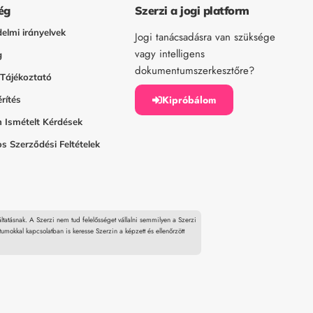
ég
Szerzi a jogi platform
elmi irányelvek
Jogi tanácsadásra van szüksége
vagy intelligens
g
dokumentumszerkesztőre?
 Tájékoztató
Kipróbálom
rítés
 Ismételt Kérdések
s Szerződési Feltételek
áltatásnak. A Szerzi nem tud felelősséget vállalni semmilyen a Szerzi
tumokkal kapcsolatban is keresse Szerzin a képzett és ellenőrzött