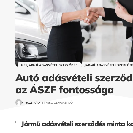
GÉPJÁRMŰ ADÁSVÉTEL SZERZŐDÉS
JÁRMŰ ADÁSVÉTELI SZERZŐD
Autó adásvételi szerződ
az ÁSZF fontossága
VINCZE KATA
11 PERC OLVASÁSI IDŐ
Jármű adásvételi szerződés minta k