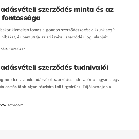
adásvételi szerződés minta és az
 fontossága
láskor kiemelten fontos a gondos szerződéskötés: cikkünk segít
a hibákat, és bemutatja az adásvételi szerződés jogi alapjait.
 KATA
2025-04-17
adásvételi szerződés tudnivalói
g mindent az autó adásvételi szerződés tudnivalóiról ugyanis egy
ás esetén több olyan részletre kell figyelnünk. Tájékozódjon a
KATA
2024-08-17