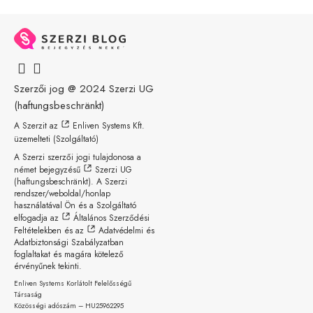
Szerzői jog @ 2024
Szerzi UG
(haftungsbeschränkt)
A Szerzit az
Enliven Systems Kft.
üzemelteti (Szolgáltató)
A Szerzi szerzői jogi tulajdonosa a
német bejegyzésű
Szerzi UG
(haftungsbeschränkt)
. A Szerzi
rendszer/weboldal/honlap
használatával Ön és a Szolgáltató
elfogadja az
Általános Szerződési
Feltételekben
és az
Adatvédelmi és
Adatbiztonsági Szabályzatban
foglaltakat és magára kötelező
érvényűnek tekinti.
Enliven Systems Korlátolt Felelősségű
Társaság
Közösségi adószám – HU25962295