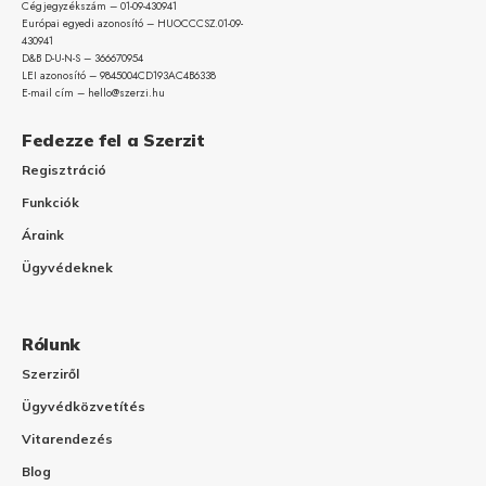
Cégjegyzékszám – 01-09-
430941
Európai egyedi azonosító – HUOCCCSZ.01-09-
430941
D&B D-U-N-S – 366670954
LEI azonosító – 9845004CD193AC4B6338
E-mail cím – hello@szerzi.hu
Fedezze fel a Szerzit
Regisztráció
Funkciók
Áraink
Ügyvédeknek
Rólunk
Szerziről
Ügyvédközvetítés
Vitarendezés
Blog