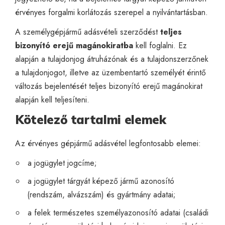
érvényes forgalmi korlátozás szerepel a nyilvántartásban.
A személygépjármű adásvételi szerződést
teljes
bizonyító erejű magánokiratba
kell foglalni. Ez
alapján a tulajdonjog átruházónak és a tulajdonszerzőnek
a tulajdonjogot, illetve az üzembentartó személyét érintő
változás bejelentését teljes bizonyító erejű magánokirat
alapján kell teljesíteni.
Kötelező tartalmi elemek
Az érvényes gépjármű adásvétel legfontosabb elemei:
a jogügylet jogcíme;
a jogügylet tárgyát képező jármű azonosító
(rendszám, alvázszám) és gyártmány adatai;
a felek természetes személyazonosító adatai (családi