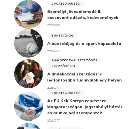
UNCATEGORIZED
Személyi jövedelemadó II.:
összevont adózás, kedvezmények
2026-07-19
BÜNTETŐJOG
A büntetőjog és a sport kapcsolata
2026-07-17
AJÁNDÉKOZÁSI SZERZŐDÉS
SZERZŐDÉSEK
Ajándékozási szerződés: a
legfontosabb tudnivalók egy helyen
2026-07-14
UNCATEGORIZED
Az EU Kék Kártya rendszere
Magyarországon: jogszabályi háttér
és munkajogi szempontok
2026-07-17