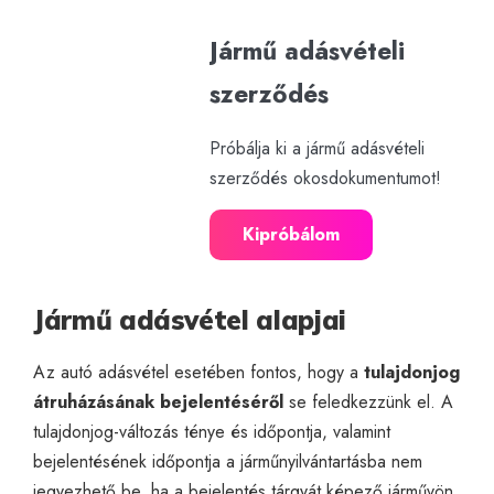
Jármű adásvételi
szerződés
Próbálja ki a jármű adásvételi
szerződés okosdokumentumot!
Kipróbálom
Jármű adásvétel alapjai
Az autó adásvétel esetében fontos, hogy a
tulajdonjog
átruházásának bejelentéséről
se feledkezzünk el. A
tulajdonjog-változás ténye és időpontja, valamint
bejelentésének időpontja a járműnyilvántartásba nem
jegyezhető be, ha a bejelentés tárgyát képező járművön