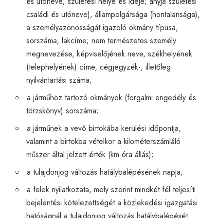
és utóneve; születési helye és ideje; anyja születési
családi és utóneve), állampolgársága (hontalansága),
a személyazonosságát igazoló okmány típusa,
sorszáma, lakcíme; nem természetes személy
megnevezése, képviselőjének neve, székhelyének
(telephelyének) címe, cégjegyzék-, illetőleg
nyilvántartási száma;
a járműhöz tartozó okmányok (forgalmi engedély és
törzskönyv) sorszáma;
a járműnek a vevő birtokába kerülési időpontja,
valamint a birtokba vételkor a kilométerszámláló
műszer által jelzett érték (km-óra állás);
a tulajdonjog változás hatálybalépésének napja;
a felek nyilatkozata, mely szerint mindkét fél teljesíti
bejelentési kötelezettségét a közlekedési igazgatási
hatóságnál a tulajdonjog változás hatálybalépését