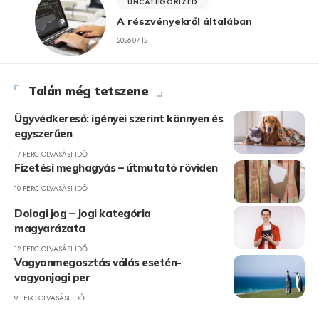
UNCATEGORIZED
A részvényekről általában
2026-07-12
Talán még tetszene
Ügyvédkereső: igényei szerint könnyen és
egyszerűen
17 PERC OLVASÁSI IDŐ
Fizetési meghagyás – útmutató röviden
10 PERC OLVASÁSI IDŐ
Dologi jog – Jogi kategória
magyarázata
12 PERC OLVASÁSI IDŐ
Vagyonmegosztás válás esetén-
vagyonjogi per
9 PERC OLVASÁSI IDŐ