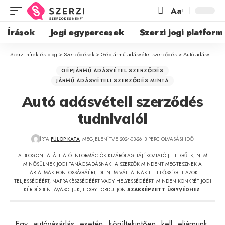
Aa
Írások
Jogi egypercesek
Szerzi jogi platform
Szerzi hírek és blog
>
Szerződések
>
Gépjármű adásvétel szerződés
>
Autó adásvételi szerződés tudnivalói
GÉPJÁRMŰ ADÁSVÉTEL SZERZŐDÉS
JÁRMŰ ADÁSVÉTELI SZERZŐDÉS MINTA
Autó adásvételi szerződés
tudnivalói
ÍRTA:
FÜLÖP KATA
MEGJELENÍTVE 2024-03-26
3 PERC OLVASÁSI IDŐ
A BLOGON TALÁLHATÓ INFORMÁCIÓK KIZÁRÓLAG TÁJÉKOZTATÓ JELLEGŰEK, NEM
MINŐSÜLNEK JOGI TANÁCSADÁSNAK. A SZERZŐK MINDENT MEGTESZNEK A
TARTALMAK PONTOSSÁGÁÉRT, DE NEM VÁLLALNAK FELELŐSSÉGET AZOK
TELJESSÉGÉÉRT, NAPRAKÉSZSÉGÉÉRT VAGY HELYESSÉGÉÉRT. MINDEN KONKRÉT JOGI
KÉRDÉSBEN JAVASOLJUK, HOGY FORDULJON
SZAKKÉPZETT ÜGYVÉDHEZ
.
Egy autóvásárlás esetén körültekintően kell eljárnunk,