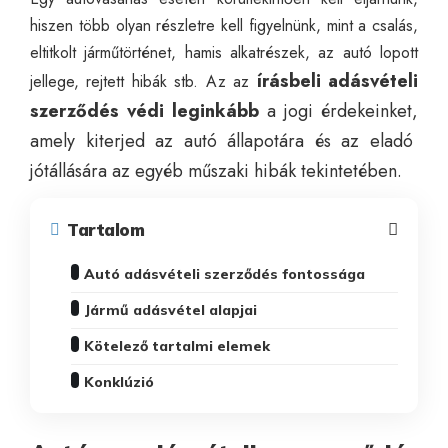
hiszen több olyan részletre kell figyelnünk, mint a csalás,
eltitkolt járműtörténet, hamis alkatrészek, az autó lopott
í
rásbeli adásvételi
jellege, rejtett hibák stb. Az az
szerződés védi leginkább
a
jogi érdekeinket
,
amely kiterjed az autó állapotára és az eladó
jótállására az egyéb műszaki hibák tekintetében.
Tartalom
Autó adásvételi szerződés fontossága
Jármű adásvétel alapjai
Kötelező tartalmi elemek
Konklúzió