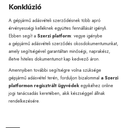
Konklúzió
A gépjármű adásvételi szerződésnek több apró
érvényességi kelléknek együttes fennállását igényli.
Ebben segít a
Szerzi platform
: vegye igénybe
a
gépjármű adásvételi szerződés okosdokumentumunkat
,
amely segítségével garantáltan minőségi, naprakész,
illetve hiteles dokumentumot kap kedvező áron.
Amennyiben további segítségre volna szüksége
gépjármű adásvétel terén, forduljon bizalommal
a Szerzi
platformon regisztrált ügyvédek
egyikéhez
online
jogi tanácsadás
keretében, akik készséggel állnak
rendelkezésére.