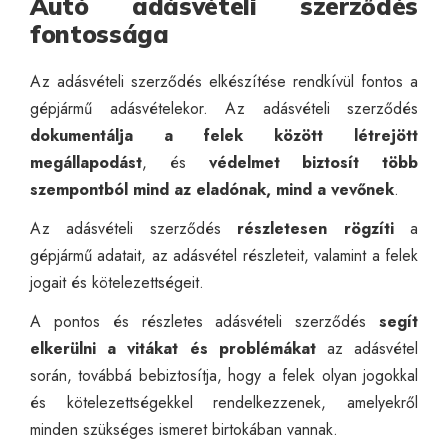
Autó adásvételi szerződés
fontossága
Az adásvételi szerződés elkészítése rendkívül fontos a
gépjármű adásvételekor. Az adásvételi szerződés
dokumentálja a felek között létrejött
megállapodást
, és
védelmet biztosít több
szempontból mind az eladónak, mind a vevőnek
.
Az adásvételi szerződés
részletesen rögzíti
a
gépjármű adatait, az adásvétel részleteit, valamint a felek
jogait és kötelezettségeit.
A pontos és részletes adásvételi szerződés
segít
elkerülni a vitákat és problémákat
az adásvétel
során, továbbá bebiztosítja, hogy a felek olyan jogokkal
és kötelezettségekkel rendelkezzenek, amelyekről
minden szükséges ismeret birtokában vannak.