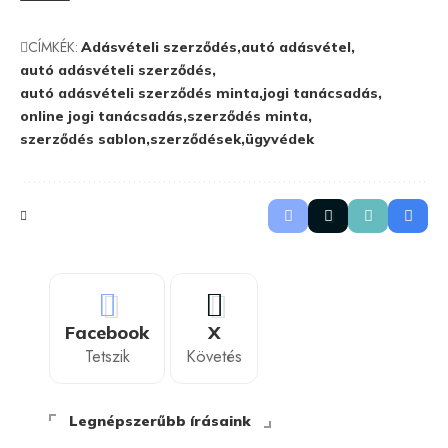
CÍMKÉK:
Adásvételi szerződés
autó adásvétel
autó adásvételi szerződés
autó adásvételi szerződés minta
jogi tanácsadás
online jogi tanácsadás
szerződés minta
szerződés sablon
szerződések
ügyvédek
Facebook
X
Tetszik
Követés
Legnépszerűbb írásaink