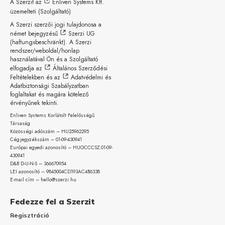
A Szerzit az
Enliven Systems Kft.
üzemelteti (Szolgáltató)
A Szerzi szerzői jogi tulajdonosa a
német bejegyzésű
Szerzi UG
(haftungsbeschränkt)
. A Szerzi
rendszer/weboldal/honlap
használatával Ön és a Szolgáltató
elfogadja az
Általános Szerződési
Feltételekben
és az
Adatvédelmi és
Adatbiztonsági Szabályzatban
foglaltakat és magára kötelező
érvényűnek tekinti.
Enliven Systems Korlátolt Felelősségű
Társaság
Közösségi adószám – HU25962295
Cégjegyzékszám – 01-09-
430941
Európai egyedi azonosító – HUOCCCSZ.01-09-
430941
D&B D-U-N-S – 366670954
LEI azonosító – 9845004CD193AC4B6338
E-mail cím – hello@szerzi.hu
Fedezze fel a Szerzit
Regisztráció