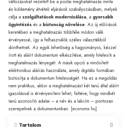
változásokat vezetett be a postai meghatalmazás minta
és küldemény átvételi eljárások szabályozásában, melyek
célja a
szolgáltatások modernizálása
, a
gyorsabb
ügyintézés
és a
biztonság növelése
. Az új előírások
keretében a meghatalmazás többféle módon válik
érvényessé, így a felhasználók széles választékból
dönthetnek. Az egyik lehetőség a hagyományos, kézzel
írott és aláírt dokumentum elkészítése, amely hitelesíti a
meghatalmazás lényegét. A másik opció a minősített
elektronikus aláírás használata, amely digitális formában
biztosítja a dokumentum hitelességét. Ha ez a megoldás
nem praktikus, akkor a meghatalmazást két tanú által aláírt
igazolással is érvényesíteni lehet, feltéve, hogy mindkét
tanú azonosító adatai – a név és a lakcím – pontosan
szerepelnek a dokumentumban. [
economx.hu
]
Tartalom