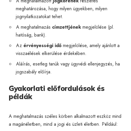
A meghatalmazott
jogkörének
részletes
meghatározása, hogy milyen ügyekben, milyen
jognyilatkozatokat tehet.
A meghatalmazás
címzettjének
megjelölése (pl.
hatóság, bank).
Az
érvényességi idő
megjelölése, amely ajánlott a
visszaélések elkerülése érdekében.
Aláírás, esetleg tanúk vagy ügyvédi ellenjegyzés, ha
jogszabály előírja.
Gyakorlati előfordulások és
példák
A meghatalmazás széles körben alkalmazott eszköz mind
a magánéletben, mind a jogi és üzleti életben. Például: