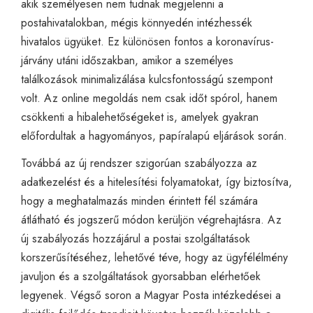
akik személyesen nem tudnak megjelenni a
postahivatalokban, mégis könnyedén intézhessék
hivatalos ügyüket. Ez különösen fontos a koronavírus-
járvány utáni időszakban, amikor a személyes
találkozások minimalizálása kulcsfontosságú szempont
volt. Az online megoldás nem csak időt spórol, hanem
csökkenti a hibalehetőségeket is, amelyek gyakran
előfordultak a hagyományos, papíralapú eljárások során.
Továbbá az új rendszer szigorúan szabályozza az
adatkezelést és a hitelesítési folyamatokat, így biztosítva,
hogy a meghatalmazás minden érintett fél számára
átlátható és jogszerű módon kerüljön végrehajtásra. Az
új szabályozás hozzájárul a postai szolgáltatások
korszerűsítéséhez, lehetővé téve, hogy az ügyfélélmény
javuljon és a szolgáltatások gyorsabban elérhetőek
legyenek. Végső soron a Magyar Posta intézkedései a