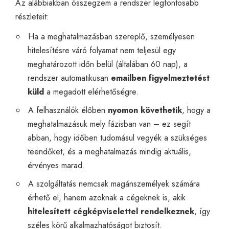
Az alábbiakban összegzem a rendszer legfontosabb
részleteit:
Ha a meghatalmazásban szereplő, személyesen
hitelesítésre váró folyamat nem teljesül egy
meghatározott időn belül (általában 60 nap), a
rendszer automatikusan
emailben figyelmeztetést
küld
a megadott elérhetőségre.
A felhasználók élőben
nyomon követhetik
, hogy a
meghatalmazásuk mely fázisban van – ez segít
abban, hogy időben tudomásul vegyék a szükséges
teendőket, és a meghatalmazás mindig aktuális,
érvényes marad.
A szolgáltatás nemcsak magánszemélyek számára
érhető el, hanem azoknak a cégeknek is, akik
hitelesített cégképviselettel rendelkeznek
, így
széles körű alkalmazhatóságot biztosít.