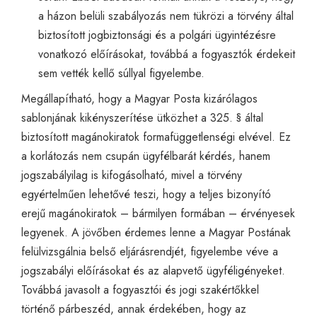
a házon belüli szabályozás nem tükrözi a törvény által
biztosított jogbiztonsági és a polgári ügyintézésre
vonatkozó előírásokat, továbbá a fogyasztók érdekeit
sem vették kellő súllyal figyelembe.
Megállapítható, hogy a Magyar Posta kizárólagos
sablonjának kikényszerítése ütközhet a 325. § által
biztosított magánokiratok formafüggetlenségi elvével. Ez
a korlátozás nem csupán ügyfélbarát kérdés, hanem
jogszabályilag is kifogásolható, mivel a törvény
egyértelműen lehetővé teszi, hogy a teljes bizonyító
erejű magánokiratok – bármilyen formában – érvényesek
legyenek. A jövőben érdemes lenne a Magyar Postának
felülvizsgálnia belső eljárásrendjét, figyelembe véve a
jogszabályi előírásokat és az alapvető ügyféligényeket.
Továbbá javasolt a fogyasztói és jogi szakértőkkel
történő párbeszéd, annak érdekében, hogy az