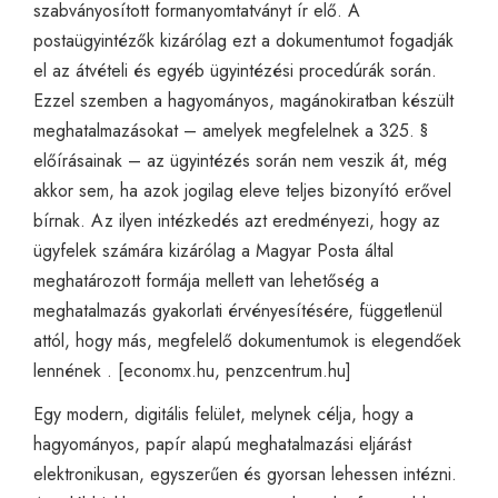
szabványosított formanyomtatványt ír elő. A
postaügyintézők kizárólag ezt a dokumentumot fogadják
el az átvételi és egyéb ügyintézési procedúrák során.
Ezzel szemben a hagyományos, magánokiratban készült
meghatalmazásokat – amelyek megfelelnek a 325. §
előírásainak – az ügyintézés során nem veszik át, még
akkor sem, ha azok jogilag eleve teljes bizonyító erővel
bírnak. Az ilyen intézkedés azt eredményezi, hogy az
ügyfelek számára kizárólag a Magyar Posta által
meghatározott formája mellett van lehetőség a
meghatalmazás gyakorlati érvényesítésére, függetlenül
attól, hogy más, megfelelő dokumentumok is elegendőek
lennének . [
economx.hu,
penzcentrum.hu
]
Egy modern, digitális felület, melynek célja, hogy a
hagyományos, papír alapú meghatalmazási eljárást
elektronikusan, egyszerűen és gyorsan lehessen intézni.