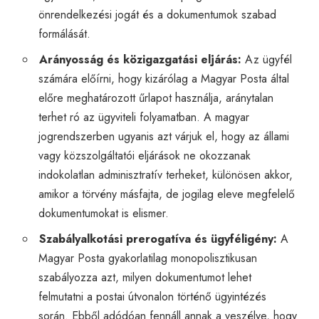
önrendelkezési jogát és a dokumentumok szabad
formálását.
Arányosság és közigazgatási eljárás:
Az ügyfél
számára előírni, hogy kizárólag a Magyar Posta által
előre meghatározott űrlapot használja, aránytalan
terhet ró az ügyviteli folyamatban. A magyar
jogrendszerben ugyanis azt várjuk el, hogy az állami
vagy közszolgáltatói eljárások ne okozzanak
indokolatlan adminisztratív terheket, különösen akkor,
amikor a törvény másfajta, de jogilag eleve megfelelő
dokumentumokat is elismer.
Szabályalkotási prerogatíva és ügyféligény:
A
Magyar Posta gyakorlatilag monopolisztikusan
szabályozza azt, milyen dokumentumot lehet
felmutatni a postai útvonalon történő ügyintézés
során. Ebből adódóan fennáll annak a veszélye, hogy