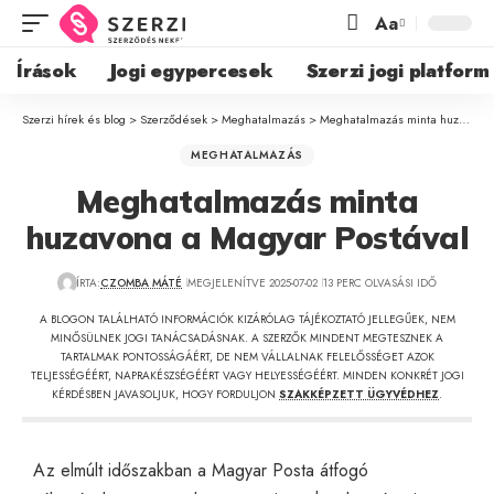
Aa
Írások
Jogi egypercesek
Szerzi jogi platform
Szerzi hírek és blog
>
Szerződések
>
Meghatalmazás
>
Meghatalmazás minta huzavona a Magyar Postával
MEGHATALMAZÁS
Meghatalmazás minta
huzavona a Magyar Postával
ÍRTA:
CZOMBA MÁTÉ
MEGJELENÍTVE 2025-07-02
13 PERC OLVASÁSI IDŐ
A BLOGON TALÁLHATÓ INFORMÁCIÓK KIZÁRÓLAG TÁJÉKOZTATÓ JELLEGŰEK, NEM
MINŐSÜLNEK JOGI TANÁCSADÁSNAK. A SZERZŐK MINDENT MEGTESZNEK A
TARTALMAK PONTOSSÁGÁÉRT, DE NEM VÁLLALNAK FELELŐSSÉGET AZOK
TELJESSÉGÉÉRT, NAPRAKÉSZSÉGÉÉRT VAGY HELYESSÉGÉÉRT. MINDEN KONKRÉT JOGI
KÉRDÉSBEN JAVASOLJUK, HOGY FORDULJON
SZAKKÉPZETT ÜGYVÉDHEZ
.
Az elmúlt időszakban a Magyar Posta átfogó