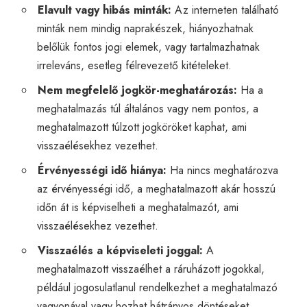
Elavult vagy hibás minták:
Az interneten található
minták nem mindig naprakészek, hiányozhatnak
belőlük fontos jogi elemek, vagy tartalmazhatnak
irreleváns, esetleg félrevezető kitételeket.
Nem megfelelő jogkör-meghatározás:
Ha a
meghatalmazás túl általános vagy nem pontos, a
meghatalmazott túlzott jogköröket kaphat, ami
visszaélésekhez vezethet.
Érvényességi idő hiánya:
Ha nincs meghatározva
az érvényességi idő, a meghatalmazott akár hosszú
időn át is képviselheti a meghatalmazót, ami
visszaélésekhez vezethet.
Visszaélés a képviseleti joggal:
A
meghatalmazott visszaélhet a ráruházott jogokkal,
például jogosulatlanul rendelkezhet a meghatalmazó
vagyonával vagy hozhat hátrányos döntéseket.