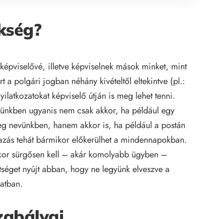
ükség?
képviselővé, illetve képviselnek mások minket, mint
 a polgári jogban néhány kivételtől eltekintve (pl.:
ilatkozatokat képviselő útján is meg lehet tenni.
lyünkben ugyanis nem csak akkor, ha például egy
meg nevünkben, hanem akkor is, ha például a postán
azás tehát bármikor előkerülhet a mindennapokban.
ikor sürgősen kell – akár komolyabb ügyben –
tséget nyújt abban, hogy ne legyünk elveszve a
atban.
abályai