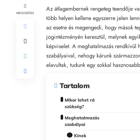
Az átlagembernek rengeteg teendője va
MEGOSZTÁS
több helyen kellene egyszerre jelen len
az esetre és megengedi, hogy mások teg
jogintézményén keresztül, melynek egyik
képviselet. A meghatalmazás rendkívül 
szabályaival, nehogy kárunk származzo
elavultak, tudunk egy sokkal hasznosabb
Tartalom
Mikor lehet rá
szükség?
Meghatalmazás
szabályai
Kinek