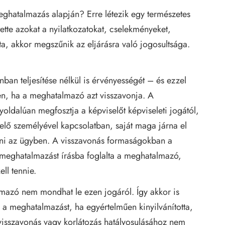
eghatalmazás alapján? Erre létezik egy természetes
ette azokat a nyilatkozatokat, cselekményeket,
a, akkor megszűnik az eljárásra való jogosultsága.
an teljesítése nélkül is érvényességét – és ezzel
ben, ha a meghatalmazó azt visszavonja. A
ldalúan megfosztja a képviselőt képviseleti jogától,
lő személyével kapcsolatban, saját maga járna el
árni az ügyben. A visszavonás formaságokban a
meghatalmazást írásba foglalta a meghatalmazó,
ll tennie.
azó nem mondhat le ezen jogáról. Így akkor is
i a meghatalmazást, ha egyértelműen kinyilvánította,
visszavonás vagy korlátozás hatályosulásához nem