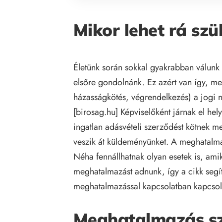
Mikor lehet rá sz
Életünk során sokkal gyakrabban válunk 
elsőre gondolnánk. Ez azért van így, mert
házasságkötés, végrendelkezés) a jogi ny
[
birosag.hu
] Képviselőként járnak el he
ingatlan adásvételi szerződést kötnek 
veszik át küldeményünket. A meghatalm
Néha fennállhatnak olyan esetek is, am
meghatalmazást adnunk, így a cikk segí
meghatalmazással kapcsolatban kapcsol
Meghatalmazás sz