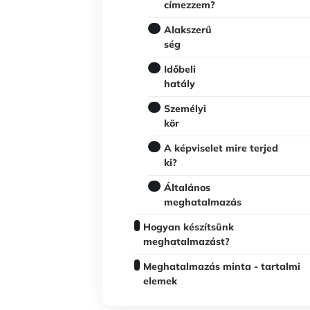
címezzem?
Alakszerű
ség
Időbeli
hatály
Személyi
kör
A képviselet mire terjed
ki?
Általános
meghatalmazás
Hogyan készítsünk
meghatalmazást?
Meghatalmazás minta - tartalmi
elemek