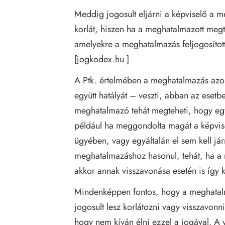
Meddig jogosult eljárni a képviselő a m
korlát, hiszen ha a meghatalmazott megt
amelyekre a meghatalmazás feljogosított
[
jogkodex.hu
]
A Ptk. értelmében a meghatalmazás azonb
együtt hatályát – veszti, abban az eset
meghatalmazó tehát megteheti, hogy egyo
például ha meggondolta magát a képvise
ügyében, vagy egyáltalán el sem kell j
meghatalmazáshoz hasonul, tehát, ha a 
akkor annak visszavonása esetén is így ke
Mindenképpen fontos, hogy a meghatalm
jogosult lesz korlátozni vagy visszavonn
hogy nem kíván élni ezzel a jogával. A 