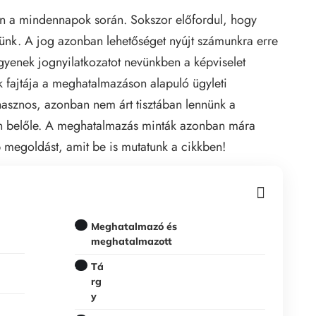
n a mindennapok során. Sokszor előfordul, hogy
nünk. A jog azonban lehetőséget nyújt számunkra erre
yenek jognyilatkozatot nevünkben a képviselet
 fajtája a meghatalmazáson alapuló ügyleti
hasznos, azonban nem árt tisztában lennünk a
n belőle. A meghatalmazás minták azonban mára
 megoldást, amit be is mutatunk a cikkben!
Meghatalmazó és
meghatalmazott
Tá
rg
y