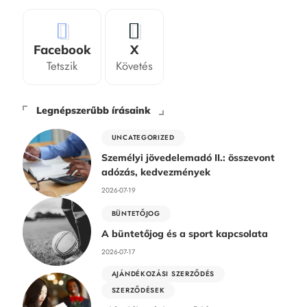
Facebook
X
Tetszik
Követés
Legnépszerűbb írásaink
UNCATEGORIZED
Személyi jövedelemadó II.: összevont
adózás, kedvezmények
2026-07-19
BÜNTETŐJOG
A büntetőjog és a sport kapcsolata
2026-07-17
AJÁNDÉKOZÁSI SZERZŐDÉS
SZERZŐDÉSEK