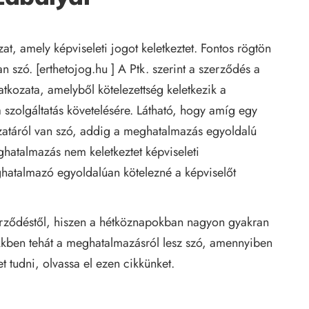
t, amely képviseleti jogot keletkeztet. Fontos rögtön
n szó. [
erthetojog.hu
] A Ptk. szerint a szerződés a
tkozata, amelyből kötelezettség keletkezik a
 a szolgáltatás követelésére. Látható, hogy amíg egy
ozatáról van szó, addig a meghatalmazás egyoldalú
hatalmazás nem keletkeztet képviseleti
ghatalmazó egyoldalúan kötelezné a képviselőt
erződéstől, hiszen a hétköznapokban nagyon gyakran
ikkben tehát a meghatalmazásról lesz szó, amennyiben
t tudni, olvassa el
ezen cikkünket
.