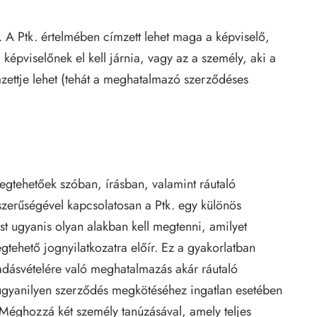
 A Ptk. értelmében címzett lehet maga a képviselő,
 képviselőnek el kell járnia, vagy az a személy, aki a
mzettje lehet (tehát a meghatalmazó szerződéses
megtehetőek szóban, írásban, valamint ráutaló
szerűségével kapcsolatosan a Ptk. egy különös
t ugyanis olyan alakban kell megtenni, amilyet
tehető jognyilatkozatra előír.
Ez a gyakorlatban
adásvételére való meghatalmazás akár ráutaló
ugyanilyen szerződés megkötéséhez ingatlan esetében
Méghozzá két személy tanúzásával, amely teljes