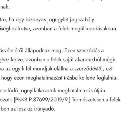
tnak.
tre, ha egy bizonyos jogügylet jogszabály
rűséghez kötve, azonban a felek megállapodásukban
dásvételéről állapodnak meg. Ezen szerződés a
hez kötve, azonban a felek saját akaratukból mégis
ha az egyik fél mondjuk elállna a szerződéstől, ezt
 hogy ezen meghatalmazást írásba kellene foglalnia.
pcsolódó jognyilatkozatok meghatalmazás útján
tozott. [PKKB P.87699/2019/9.]
Természetesen a felek
tben az lesz az irányadó.