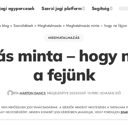
Jogi egypercesek
Szerzi jogi platform
Segítség
s blog
>
Szerződések
>
Meghatalmazás
>
Meghatalmazás minta – hogy ne fájjon 
MEGHATALMAZÁS
 minta – hogy n
a fejünk
ÍRTA:
MÁRTON DANCS
MEGJELENÍTVE 2025-03-09
15 PERC OLVASÁSI IDŐ
, NEM MINŐSÜLNEK JOGI TANÁCSADÁSNAK. A SZERZŐK MINDENT MEGTESZNEK A TARTALMAK P
GY HELYESSÉGÉÉRT. MINDEN KONKRÉT JOGI KÉRDÉSBEN JAVASOLJUK, HOGY FORDULJON
SZAK