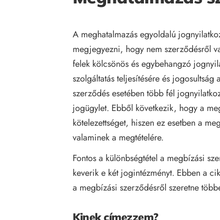
A meghatalmazás egyoldalú jognyilatkoza
megjegyezni, hogy nem szerződésről va
felek kölcsönös és egybehangzó jognyila
szolgáltatás teljesítésére és jogosultság
szerződés esetében több fél jognyilatk
jogügylet. Ebből következik, hogy a meg
kötelezettséget, hiszen ez esetben a me
valaminek a megtételére.
Fontos a különbségtétel a megbízási sz
keverik e két jogintézményt. Ebben a c
a megbízási szerződésről szeretne többe
Kinek címezzem?