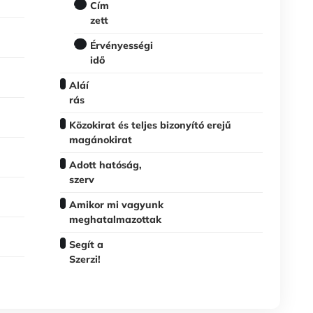
Cím
zett
Érvényességi
idő
Aláí
rás
Közokirat és teljes bizonyító erejű
magánokirat
Adott hatóság,
szerv
Amikor mi vagyunk
meghatalmazottak
Segít a
Szerzi!