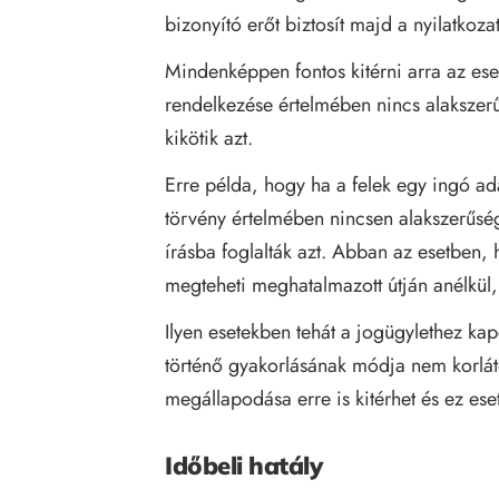
bizonyító erőt biztosít majd a nyilatkoza
Mindenképpen fontos kitérni arra az ese
rendelkezése értelmében nincs alaksze
kikötik azt.
Erre példa, hogy ha a felek egy ingó a
törvény értelmében nincsen alakszerűség
írásba foglalták azt. Abban az esetben, 
megteheti meghatalmazott útján anélkül,
Ilyen esetekben tehát a jogügylethez ka
történő gyakorlásának módja nem korlá
megállapodása erre is kitérhet és ez ese
Időbeli hatály