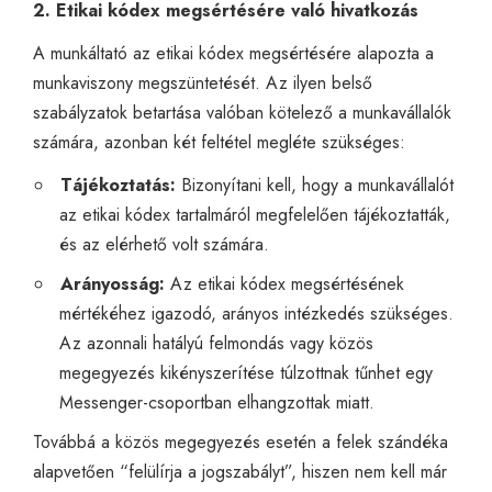
2. Etikai kódex megsértésére való hivatkozás
A munkáltató az etikai kódex megsértésére alapozta a
munkaviszony megszüntetését. Az ilyen belső
szabályzatok betartása valóban kötelező a munkavállalók
számára, azonban két feltétel megléte szükséges:
Tájékoztatás:
Bizonyítani kell, hogy a munkavállalót
az etikai kódex tartalmáról megfelelően tájékoztatták,
és az elérhető volt számára.
Arányosság:
Az etikai kódex megsértésének
mértékéhez igazodó, arányos intézkedés szükséges.
Az azonnali hatályú felmondás vagy közös
megegyezés kikényszerítése túlzottnak tűnhet egy
Messenger-csoportban elhangzottak miatt.
Továbbá a közös megegyezés esetén a felek szándéka
alapvetően “felülírja a jogszabályt”, hiszen nem kell már