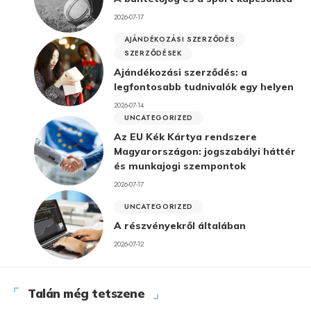
2026-07-17
AJÁNDÉKOZÁSI SZERZŐDÉS
SZERZŐDÉSEK
Ajándékozási szerződés: a
legfontosabb tudnivalók egy helyen
2026-07-14
UNCATEGORIZED
Az EU Kék Kártya rendszere
Magyarországon: jogszabályi háttér
és munkajogi szempontok
2026-07-17
UNCATEGORIZED
A részvényekről általában
2026-07-12
Talán még tetszene