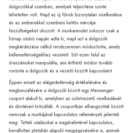
dolgozókkal szemben, amelyek teljesítése szinte
lehetetlen volt. Majd az új főnök bizonytalan viselkedése
és az emberekkel szembeni kettős mércéje
feszültségeket okozott. A munkarendet sokszor csak a
hónap utolsó napján adta ki, majd azt a dolgozók
megkérdezése nélkül rendszeresen módosította, amely
kellemetlenségekhez vezetett. Sőt ezen felül az
óraszámokat manipulálta, ami érthető módon tovább
rontotta a dolgozók és a vezető közötti kapcsolatot.
Éppen emiatt az elégedetlenség értékelésére és
megbeszélésére a dolgozók között egy Messenger-
csoport alakult ki, amelyben az üzletvezető viselkedését
és döntéseit kritizálták. A csoportban elhangzottak között
nemcsak a munkájával kapcsolatos vélemények jelentek
meg. Tettek utalásokat a magánéletével kapcsolatos,
bevallottan pletykán alapuló megjegyzésekre is, aminek