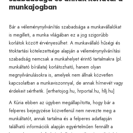
munkajogban
Bár a véleménynyilvánítás szabadsága a munkavállalókat
is megilleti, a munka világában ez a jog szigorúbb
korlátok között érvényesülhet. A munkavállaló hűségi és
titoktartási kötelezettsége alapján a véleménynyilvánítási
szabadság nemcsak a munkahelyet érintő tartalmakra (pl.
munkáltató bírálata) korlátozható, hanem olyan
megnyilvánulásokra is, amelyek nem állnak közvetlen
kapcsolatban a munkaviszonnyal, de annak hírnevét vagy
érdekeit sérthetik. [
erthetojog.hu
,
hrportal.hu
,
hllj.hu
]
A Kúria ebben az ügyben megállapította, hogy bár a
felperes bejegyzése közvetlenül nem nevezte meg a
munkáltatót, annak tartalma és a felperes adatlapján
található információk alapján egyértelműen fennállt a