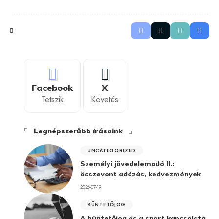
Facebook
X
Tetszik
Követés
Legnépszerűbb írásaink
UNCATEGORIZED
Személyi jövedelemadó II.:
összevont adózás, kedvezmények
2026-07-19
BÜNTETŐJOG
A büntetőjog és a sport kapcsolata