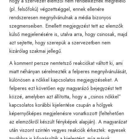
hogy a szervezet elemzői nem rendelkeznek megfelelő
(pl. felsőfokú) végzettséggel, ennek ellenére
rendszeresen megnyilvánulnak a média bizonyos
szegmenseiben. Emellett megjegyzést tett az elemzők
külső megjelenésére is, utalva arra, hogy csinosak, majd
azt sejtette, hogy szerepük a szervezetben nem
kizárólag szakmai jellegű.
A komment persze nemtetsző reakciókat váltott ki, ami
miatt néhányan sérelmezték a felperes megnyilvánulását,
különösen a nőkkel kapcsolatos megjegyzéseket. A
felperes ezt követően egy magyarázó bejegyzést tett
közzé, amelyben azt állította, hogy a „csinos nőkkel”
kapcsolatos korábbi kijelentése csupán a hölgyek
képernyőképes megjelenésre vonatkozott (feltehetően
az elemzőkről készült fényképek alapján). A magyarázat
után viszont szintén vegyes reakciók érkeztek: egyesek
továbbra is kifogásolták a kijelentést, míg mások