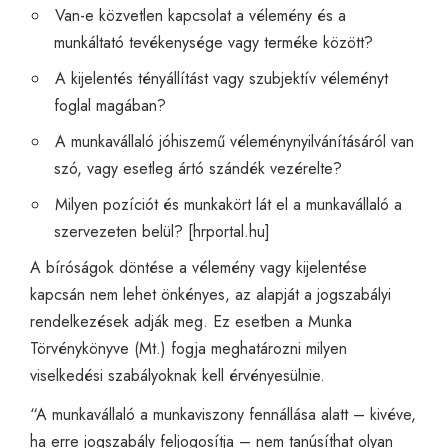
Van-e közvetlen kapcsolat a vélemény és a
munkáltató tevékenysége vagy terméke között?
A kijelentés tényállítást vagy szubjektív véleményt
foglal magában?
A munkavállaló jóhiszemű véleménynyilvánításáról van
szó, vagy esetleg ártó szándék vezérelte?
Milyen pozíciót és munkakört lát el a munkavállaló a
szervezeten belül? [
hrportal.hu
]
A bíróságok döntése a vélemény vagy kijelentése
kapcsán nem lehet önkényes, az alapját a jogszabályi
rendelkezések adják meg. Ez esetben a Munka
Törvénykönyve (Mt.) fogja meghatározni milyen
viselkedési szabályoknak kell érvényesülnie.
“A munkavállaló a munkaviszony fennállása alatt – kivéve,
ha erre jogszabály feljogosítja – nem tanúsíthat olyan