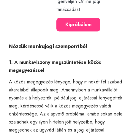
Igényeljen Online jogi
tanácsadást
Kipróbálom
Nézzük munkajogi szempontból
1. A munkaviszony megszüntetése közös
megegyezéssel
A közös megegyezés lényege, hogy mindkét fél szabad
akaratából állapodik meg. Amennyiben a munkavállalót
nyomás alá helyezték, például jogi eljárással fenyegették
meg, kérdésessé válik a közös megegyezés valódi
önkéntessége. Az alapvető probléma, amibe sokan bele
szaladnak egy ilyen hirtelen jött helyzetbe, hogy
megijednek az ügyvéd láttán és a jogi eljárással