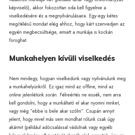
képviselő), akkor fokozottan oda kell figyelnie a
viselkedésére és a megnyilvánulásaira. Egy-egy kétes
megítélésű mondat elég ahhoz, hogy kárt szenvedjen az
egyén megbecsültsége, emiatt a munkája is kockán
foroghat.
Munkahelyen kívüli viselkedés
Nem mindegy, hogyan viselkedünk vagy nyilvánulunk meg
a munkahelyünkről. Ez igaz mind az offline, mind az
online jelenlétünk során. Félreértés ne essék, nem arra
kell gondolni, hogy a munkáltató el akar nyomni minket,
vagy még “ebbe is bele akar szólni”. Csupán annyit
jelent, hogy mivel más sem mondhat rólunk csak úgy
akármit (például adócsalással vádolnak vagy egyéb