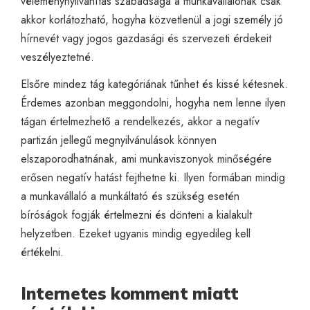
véleménynyilvánítás szabadsága a munkavállalónak csak
akkor korlátozható, hogyha közvetlenül a jogi személy jó
hírnevét vagy jogos gazdasági és szervezeti érdekeit
veszélyeztetné.
Elsőre mindez tág kategóriának tűnhet és kissé kétesnek.
Érdemes azonban meggondolni, hogyha nem lenne ilyen
tágan értelmezhető a rendelkezés, akkor a negatív
partizán jellegű megnyilvánulások könnyen
elszaporodhatnának, ami munkaviszonyok minőségére
erősen negatív hatást fejthetne ki. Ilyen formában mindig
a munkavállaló a munkáltató és szükség esetén
bíróságok fogják értelmezni és dönteni a kialakult
helyzetben. Ezeket ugyanis mindig egyedileg kell
értékelni.
Internetes komment miatt