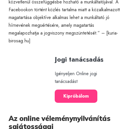
közvetlenül összefüggésbe hozható a munkáltatójával. A
Facebookon történt közlés tartalma miatt a közalkalmazott
magatartása objektíve alkalmas lehet a munkáltató jó
hírnevének megsértésére, amely magatartás
megalapozhatja a jogviszony megszüntetését.” – [
kuria-
birosag.hu
]
Jogi tanácsadás
Igényeljen Online jogi
tanácsadást
Kipróbálom
Az online véleménynyilvánítás
sajátosságai