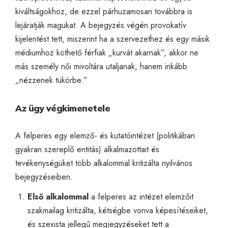
kiváltságokhoz, de ezzel párhuzamosan továbbra is
lejáratják magukat. A bejegyzés végén provokatív
kijelentést tett, miszerint ha a szervezethez és egy másik
médiumhoz köthető férfiak „kurvát akarnak”, akkor ne
más személy női mivoltára utaljanak, hanem inkább
„nézzenek tükörbe.”
Az ügy végkimenetele
A felperes egy elemző- és kutatóintézet (politikában
gyakran szereplő entitás) alkalmazottait és
tevékenységüket több alkalommal kritizálta nyilvános
bejegyzéseiben.
Első alkalommal
a felperes az intézet elemzőit
szakmailag kritizálta, kétségbe vonva képesítéseiket,
és szexista jellegű megjegyzéseket tett a