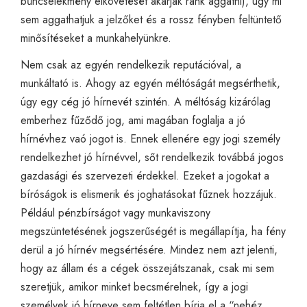
bűncselekmény elkövetését akarják ránk aggatni), úgy mi
sem aggathatjuk a jelzőket és a rossz fényben feltüntető
minősítéseket a munkahelyünkre.
Nem csak az egyén rendelkezik reputációval, a
munkáltató is. Ahogy az egyén méltóságát megsérthetik,
úgy egy cég jó hírnevét szintén. A méltóság kizárólag
emberhez fűződő jog, ami magában foglalja a jó
hírnévhez vaó jogot is. Ennek ellenére egy jogi személy
rendelkezhet jó hírnévvel, sőt rendelkezik továbbá jogos
gazdasági és szervezeti érdekkel. Ezeket a jogokat a
bíróságok is elismerik és joghatásokat fűznek hozzájuk.
Például pénzbírságot vagy munkaviszony
megszüntetésének jogszerűségét is megállapítja, ha fény
derül a jó hírnév megsértésére. Mindez nem azt jelenti,
hogy az állam és a cégek összejátszanak, csak mi sem
szeretjük, amikor minket becsmérelnek, így a jogi
személyek jó hírneve sem feltétlen bírja el a “nehéz