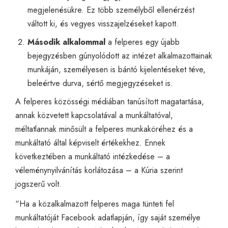
megjelenésükre. Ez több személyből ellenérzést
váltott ki, és vegyes visszajelzéseket kapott.
Második alkalommal
a felperes egy újabb
bejegyzésben gúnyolódott az intézet alkalmazottainak
munkáján, személyesen is bántó kijelentéseket téve,
beleértve durva, sértő megjegyzéseket is.
A felperes közösségi médiában tanúsított magatartása,
annak közvetett kapcsolatával a munkáltatóval,
méltatlannak minősült a felperes munkaköréhez és a
munkáltató által képviselt értékekhez. Ennek
következtében a munkáltató intézkedése – a
véleménynyilvánítás korlátozása – a Kúria szerint
jogszerű volt.
“Ha a közalkalmazott felperes maga tünteti fel
munkáltatóját Facebook adatlapján, így saját személye