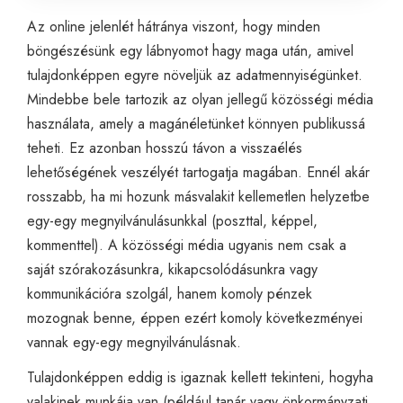
Az online jelenlét hátránya viszont, hogy minden
böngészésünk egy lábnyomot hagy maga után, amivel
tulajdonképpen egyre növeljük az adatmennyiségünket.
Mindebbe bele tartozik az olyan jellegű közösségi média
használata, amely a magánéletünket könnyen publikussá
teheti. Ez azonban hosszú távon a visszaélés
lehetőségének veszélyét tartogatja magában. Ennél akár
rosszabb, ha mi hozunk másvalakit kellemetlen helyzetbe
egy-egy megnyilvánulásunkkal (poszttal, képpel,
kommenttel). A közösségi média ugyanis nem csak a
saját szórakozásunkra, kikapcsolódásunkra vagy
kommunikációra szolgál, hanem komoly pénzek
mozognak benne, éppen ezért komoly következményei
vannak egy-egy megnyilvánulásnak.
Tulajdonképpen eddig is igaznak kellett tekinteni, hogyha
valakinek munkája van (például tanár vagy önkormányzati