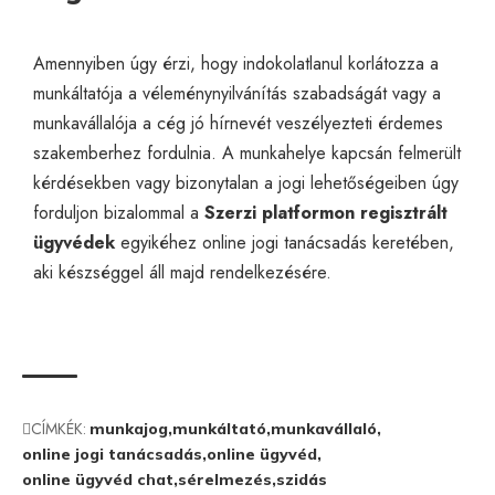
Amennyiben úgy érzi, hogy indokolatlanul korlátozza a
munkáltatója a véleménynyilvánítás szabadságát vagy a
munkavállalója a cég jó hírnevét veszélyezteti érdemes
szakemberhez fordulnia. A munkahelye kapcsán felmerült
kérdésekben vagy bizonytalan a jogi lehetőségeiben úgy
forduljon bizalommal a
Szerzi platformon regisztrált
ügyvédek
egyikéhez
online jogi tanácsadás
keretében,
aki készséggel áll majd rendelkezésére.
CÍMKÉK:
munkajog
munkáltató
munkavállaló
online jogi tanácsadás
online ügyvéd
online ügyvéd chat
sérelmezés
szidás