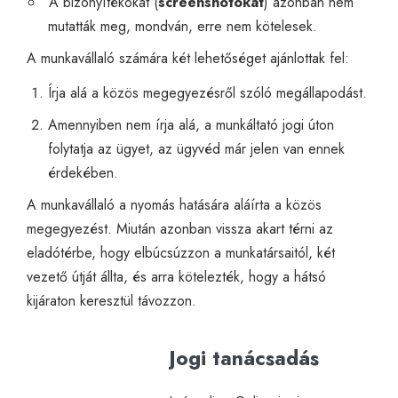
A bizonyítékokat (
screenshotokat
) azonban nem
mutatták meg, mondván, erre nem kötelesek.
A munkavállaló számára két lehetőséget ajánlottak fel:
Írja alá a közös megegyezésről szóló megállapodást.
Amennyiben nem írja alá, a munkáltató jogi úton
folytatja az ügyet, az ügyvéd már jelen van ennek
érdekében.
A munkavállaló a nyomás hatására aláírta a közös
megegyezést. Miután azonban vissza akart térni az
eladótérbe, hogy elbúcsúzzon a munkatársaitól, két
vezető útját állta, és arra kötelezték, hogy a hátsó
kijáraton keresztül távozzon.
Jogi tanácsadás