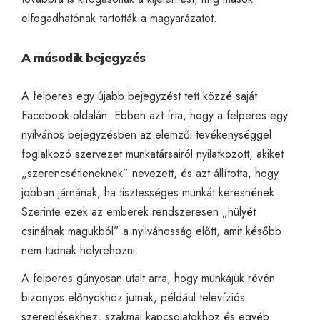
elfogadhatónak tartották a magyarázatot.
A második bejegyzés
A felperes egy újabb bejegyzést tett közzé saját
Facebook-oldalán. Ebben azt írta, hogy a felperes egy
nyilvános bejegyzésben az elemzői tevékenységgel
foglalkozó szervezet munkatársairól nyilatkozott, akiket
„szerencsétleneknek” nevezett, és azt állította, hogy
jobban járnának, ha tisztességes munkát keresnének.
Szerinte ezek az emberek rendszeresen „hülyét
csinálnak magukból” a nyilvánosság előtt, amit később
nem tudnak helyrehozni.
A felperes gúnyosan utalt arra, hogy munkájuk révén
bizonyos előnyökhöz jutnak, például televíziós
szereplésekhez, szakmai kapcsolatokhoz és egyéb