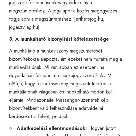
jogszerű felmondási ok vagy indokolás a
megszüntetéshez. A jogalapot a közös megegyezés
fogja adni a megszüntetéshez. [
erthetojog.hu
,
jogaszvilag.hu
]
3. A munkáltató bizonyítási kötelezettsége
A munkáltató a munkaviszony megszüntetését
bizonyítékokra alapozta, ám ezeket nem mutatta meg a
munkavállalónak. Mi van abban az esetben, ha
egyoldalúan felmondja a munkajogviszonyt? Az Mt.
előírja, hogy a munkaviszony megszüntetésekor a
munkáltatónak világosan és indokolható módon kell
eljárnia. Mindazonáltal Messenger-üzenetek képi
bizonyítékként való felhasználása adatvédelmi
kérdéseket is felvet, például:
Adatkezelési ellentmondások:
Hogyan jutott