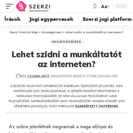
Aa
Írások
Jogi egypercesek
Szerzi jogi platform
Szerzi hírek és blog
>
Uncategorized
>
Lehet szidni a munkáltatót az interneten?
UNCATEGORIZED
Lehet szidni a munkáltatót
az interneten?
ÍRTA:
CZOMBA MÁTÉ
MEGJELENÍTVE 2025-01-17
17 PERC OLVASÁSI IDŐ
A BLOGON TALÁLHATÓ INFORMÁCIÓK KIZÁRÓLAG TÁJÉKOZTATÓ JELLEGŰEK, NEM
MINŐSÜLNEK JOGI TANÁCSADÁSNAK. A SZERZŐK MINDENT MEGTESZNEK A
TARTALMAK PONTOSSÁGÁÉRT, DE NEM VÁLLALNAK FELELŐSSÉGET AZOK
TELJESSÉGÉÉRT, NAPRAKÉSZSÉGÉÉRT VAGY HELYESSÉGÉÉRT. MINDEN KONKRÉT JOGI
KÉRDÉSBEN JAVASOLJUK, HOGY FORDULJON
SZAKKÉPZETT ÜGYVÉDHEZ
.
Az online jelenlétnek megvannak a maga előnyei és