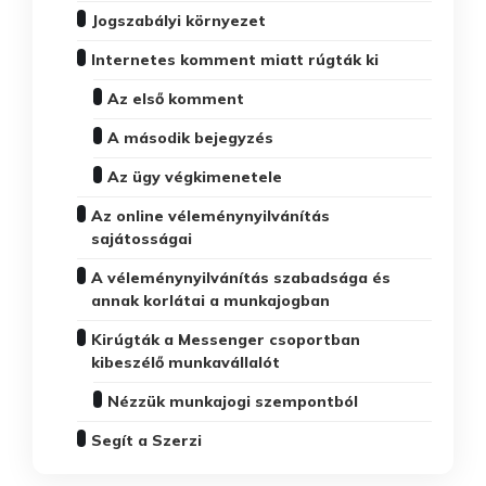
Jogszabályi környezet
Internetes komment miatt rúgták ki
Az első komment
A második bejegyzés
Az ügy végkimenetele
Az online véleménynyilvánítás
sajátosságai
A véleménynyilvánítás szabadsága és
annak korlátai a munkajogban
Kirúgták a Messenger csoportban
kibeszélő munkavállalót
Nézzük munkajogi szempontból
Segít a Szerzi