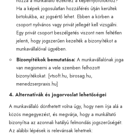
hozzá a munkáltató ezekhez a képernyőfotókhoz?
Ha a képek jogosulatlan hozzáférés útján kerültek
birtokukba, az jogsértő lehet. Ebben a körben a
csoport nyilvános vagy privát jellegét kell vizsgálni.
Egy privát csoport beszélgetés viszont nem feltétlen
jelenti, hogy jogszerűen kezelték a bizonyítékot a
munkavállalóval ügyében.
Bizonyítékok bemutatása:
A munkavállalónak joga
van megismerni a vele szemben felhozott
bizonyítékokat. [
vtsoft.hu
,
birosag.hu
,
menedzserpraxis.hu
]
4. Alternatívák és jogorvoslat lehetőségei
A munkavállaló dönthetett volna úgy, hogy nem írja alá a
közös megegyezést, és megvárja, hogy a munkáltató
bizonyítsa az azonnali hatályú felmondás jogszerűségét.
Az alábbi lépések is relevánsak lehetnek: