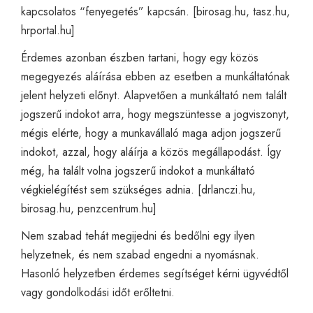
kapcsolatos “fenyegetés” kapcsán. [
birosag.hu
,
tasz.hu
,
hrportal.hu
]
Érdemes azonban észben tartani, hogy egy közös
megegyezés aláírása ebben az esetben a munkáltatónak
jelent helyzeti előnyt. Alapvetően a munkáltató nem talált
jogszerű indokot arra, hogy megszüntesse a jogviszonyt,
mégis elérte, hogy a munkavállaló maga adjon jogszerű
indokot, azzal, hogy aláírja a közös megállapodást. Így
még, ha talált volna jogszerű indokot a munkáltató
végkielégítést sem szükséges adnia. [
drlanczi.hu
,
birosag.hu
,
penzcentrum.hu
]
Nem szabad tehát megijedni és bedőlni egy ilyen
helyzetnek, és nem szabad engedni a nyomásnak.
Hasonló helyzetben érdemes segítséget kérni ügyvédtől
vagy gondolkodási időt erőltetni.