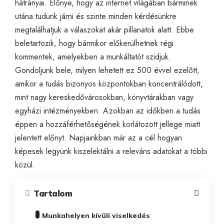
hátrányai. Előnye, hogy az internet világában bárminek
utána tudunk járni és szinte minden kérdésünkre
megtalálhatjuk a válaszokat akár pillanatok alatt. Ebbe
beletartozik, hogy bármikor előkerülhetnek régi
kommentek, amelyekben a munkáltatót szidjuk.
Gondoljunk bele, milyen lehetett ez 500 évvel ezelőtt,
amikor a tudás bizonyos központokban koncentrálódott,
mint nagy kereskedővárosokban, könyvtárakban vagy
egyházi intézményekben. Azokban az időkben a tudás
éppen a hozzáférhetőségének korlátozott jellege miatt
jelentett előnyt. Napjainkban már az a cél hogyan
képesek legyünk kiszelektálni a releváns adatokat a többi
közül.
Tartalom
Munkahelyen kívüli viselkedés