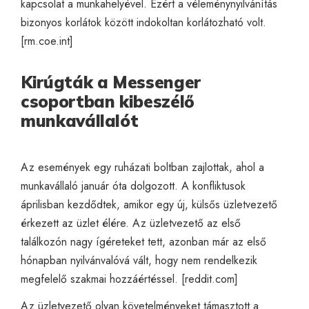
kapcsolat a munkahelyével. Ezért a véleménynyilvánítás
bizonyos korlátok között indokoltan korlátozható volt.
[
rm.coe.int
]
Kirúgták a Messenger
csoportban kibeszélő
munkavállalót
Az események egy ruházati boltban zajlottak, ahol a
munkavállaló január óta dolgozott. A konfliktusok
áprilisban kezdődtek, amikor egy új, külsős üzletvezető
érkezett az üzlet élére. Az üzletvezető az első
találkozón nagy ígéreteket tett, azonban már az első
hónapban nyilvánvalóvá vált, hogy nem rendelkezik
megfelelő szakmai hozzáértéssel. [
reddit.com
]
Az üzletvezető olyan követelményeket támasztott a