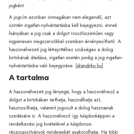
jogként.
A jogcím azonban önmagában nem elegendő, azt
szintén ingatlan-nyilvántartásba kell bejegyezni; ennek
hiányában a jog csak a dolgot rosszhiszeműen vagy
ingyenesen megszerzőkkel szemben érvényesíthető. A
haszonélvezeti jog létrejöttéhez szükséges a dolog
birtokának átadása, ingatlan esetén pedig a jog ingatlan-
nyilvántartásba való bejegyzése. [
drandirko.hu
]
A tartalma
A haszonélvezeti jog lényege, hogy a haszonélvező a
dolgot a birtokában tarthatja, használhatja azt,
hasznosíthatja, valamint jogosult a dolog hasznainak
szedésére is. A haszonélvező így tulajdonképpen a
rendelkezési jog kivételével a tulajdonosi
részjogosítványok mindegyikét gyakorolhatja. Ha több