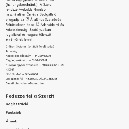
(haftungsbeschränkt)
. A Szerzi
rendszer/weboldal/honlap
használatával Ön és a Szolgáltató
elfogadja az
Általános Szerződési
Feltételekben
és az
Adatvédelmi és
Adatbiztonsági Szabályzatban
foglaltakat és magára kötelező
érvényűnek tekinti.
Enliven Systems Korlátolt Felelősségű
Társaság
Közösségi adószám – HU25962295
Cégjegyzékszám – 01-09-
430941
Európai egyedi azonosító – HUOCCCSZ.01-09-
430941
D&B D-U-N-S – 366670954
LEI azonosító – 9845004CD193AC4B6338
E-mail cím – hello@szerzi.hu
Fedezze fel a Szerzit
Regisztráció
Funkciók
Áraink