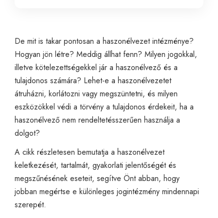
De mit is takar pontosan a haszonélvezet intézménye?
Hogyan jön létre? Meddig állhat fenn? Milyen jogokkal,
illetve kötelezettségekkel jár a haszonélvező és a
tulajdonos számára? Lehet-e a haszonélvezetet
átruházni, korlátozni vagy megszüntetni, és milyen
eszközökkel védi a törvény a tulajdonos érdekeit, ha a
haszonélvező nem rendeltetésszerűen használja a
dolgot?
A cikk részletesen bemutatja a haszonélvezet
keletkezését, tartalmát, gyakorlati jelentőségét és
megszűnésének eseteit, segítve Önt abban, hogy
jobban megértse e különleges jogintézmény mindennapi
szerepét.