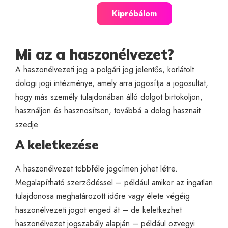
Kipróbálom
Mi az a haszonélvezet?
A haszonélvezeti jog a polgári jog jelentős, korlátolt
dologi jogi intézménye, amely arra jogosítja a jogosultat,
hogy más személy tulajdonában álló dolgot birtokoljon,
használjon és hasznosítson, továbbá a dolog hasznait
szedje.
A keletkezése
A haszonélvezet többféle jogcímen jöhet létre.
Megalapítható szerződéssel – például amikor az ingatlan
tulajdonosa meghatározott időre vagy élete végéig
haszonélvezeti jogot enged át – de keletkezhet
haszonélvezet jogszabály alapján – például özvegyi