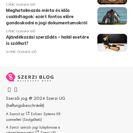
2 PERC OLVASÁSI IDŐ
Meghatalmazás minta és idős
családtagok: ezért fontos előre
gondoskodni a jogi dokumentumokról
5 PERC OLVASÁSI IDŐ
Ajándékozási szerződés – halál esetére
is szólhat?
14 PERC OLVASÁSI IDŐ
Szerzői jog @ 2024
Szerzi UG
(haftungsbeschränkt)
A Szerzit az
Enliven Systems Kft.
üzemelteti (Szolgáltató)
A Szerzi szerzői jogi tulajdonosa a
német bejegyzésű
Szerzi UG