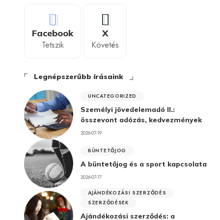
Facebook
X
Tetszik
Követés
Legnépszerűbb írásaink
UNCATEGORIZED
Személyi jövedelemadó II.:
összevont adózás, kedvezmények
2026-07-19
BÜNTETŐJOG
A büntetőjog és a sport kapcsolata
2026-07-17
AJÁNDÉKOZÁSI SZERZŐDÉS
SZERZŐDÉSEK
Ajándékozási szerződés: a