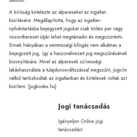
semmis.
A bíróság kötelezte az alpereseket az ingatlan
kiürítésére. Megállapította, hogy az ingatlan-
nyilvántartásba bejegyzett jogokat csak törlési per vagy
viszontkereset útján lehet megtámadni és megszüntetni.
Ennek hiányában a semmisségi kifogás nem alkalmas a
bejegyzett jog, így a haszonélvezeti jog megszűnésének
bizonyítására. Mivel az alperesek szívességi
lakáshasználata a tulajdonosváltozással megszűnt, jogcím
nélkül tartózkodtak az ingatlanban és kötelesek voltak azt
kiüríteni. [
jogkodex.hu
]
Jogi tanácsadás
Igényeljen Online jogi
tanácsadást