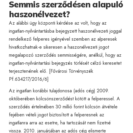
Semmis szerződésen alapuló
haszonélvezet?
Az alábbi ügy központi kérdése az volt, hogy az
ingatlan-nyilvántartásba bejegyzett haszonélvezeti joggal
rendelkező felperes igényével szemben az alperesek
hivatkozhatnak-e sikeresen a haszonélvezeti jogot
megalapozó szerződés semmisségére, anélkül, hogy az
ingatlan-nyilvántartási bejegyzés törlését célzó keresetet
terjesztenének elő. [Fővárosi Törvényszék
Pf.634217/2016/6]
Az ingatlan korábbi tulajdonosa (adós cég) 2009.
októberében kölcsönszerződést kötött a felperessel. A
szerződés értelmében 30 millió forint kölcsön átvétele
fejében vételi jogot biztosított a felperesnek az
ingatlanra arra az esetre, ha tartozását nem fizetné
vissza. 2010. januárjában az adós cég elismerte