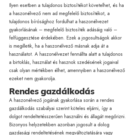
Ilyen esetben a tulajdonos biztosítékot követelhet, és ha
a haszonélvező nem ad megfelelő biztosítékot, a
tulajdonos bírósághoz fordulhat a haszonélvezet
gyakorlásának – megfelelő biztosíték adásáig való –
felfüggesztése érdekében. Ezek a jogosultságok akkor
is megilletik, ha a haszonélvező másnak adja át a
használatot. A haszonélvezet fennállta alatt a tulajdonos
a birtoklás, használat és hasznok szedésének jogaival
csak olyan mértékben élhet, amennyiben a haszonélvező
ezeket nem gyakorolja.
Rendes gazdálkodás
A haszonélvező jogának gyakorlása során a rendes
gazdálkodás szabályai szerint köteles eljárni, így a
dolgot rendeltetésszerűen használni és állagát megőrizni.
Bizonyos helyzetekben azonban jogosult a dolog
gazdasági rendeltetésének megváltoztatására vagy