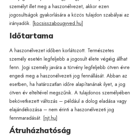
személyt illet meg a haszonélvezet, akkor ezen
jogosultságok gyakorlására a közös tulajdon szabályai az
irányadók. [
kocsisszabougyved.hu
]
Időtartama
A haszonélvezet időben korlátozott. Természetes
személy esetén legfeljebb a jogosult élete végéig állhat
fenn. Jogi személy javára a törvény legfeljebb ötven évre
engedi meg a haszonélvezeti jog fennállását. Abban az
esetben, ha határozatlan időre alapítanának ilyet, a jog
ötven év elteltével megszűnik. A tulajdonos személyében
bekövetkezett változás – például a dolog eladása vagy
elajándékozása – nem érinti a haszonélvezeti jog
fennmaradását. [
njt.hu
]
Átruházhatóság