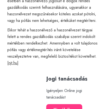
esetben a haszonélvező jogosult e dolgok rendes
gazdálkodás szerinti felhasználására, ugyanakkor a
haszonélvezet megszűnésekor köteles azokat pótolni,
vagy ha pótlás nem lehetséges, értéküket megtéríteni.
Ekkor tehát a haszonélvező a haszonélvezet tárgyai
felett a rendes gazdálkodás szabályai szerint indokolt
mértékben rendelkezhet. Amennyiben a volt tulajdonos
pótlás vagy értékmegtérítés iránti követelése
veszélyeztetve van, megfelelő biztosítékot követelhet.
[
njt.hu
]
Jogi tanácsadás
Igényeljen Online jogi
tanácsadást