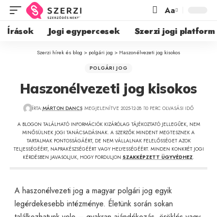
Aa
Írások
Jogi egypercesek
Szerzi jogi platform
Szerzi hírek és blog
>
polgári jog
>
Haszonélvezeti jog kisokos
POLGÁRI JOG
Haszonélvezeti jog kisokos
ÍRTA:
MÁRTON DANCS
MEGJELENÍTVE 2025-12-28
10 PERC OLVASÁSI IDŐ
A BLOGON TALÁLHATÓ INFORMÁCIÓK KIZÁRÓLAG TÁJÉKOZTATÓ JELLEGŰEK, NEM
MINŐSÜLNEK JOGI TANÁCSADÁSNAK. A SZERZŐK MINDENT MEGTESZNEK A
TARTALMAK PONTOSSÁGÁÉRT, DE NEM VÁLLALNAK FELELŐSSÉGET AZOK
TELJESSÉGÉÉRT, NAPRAKÉSZSÉGÉÉRT VAGY HELYESSÉGÉÉRT. MINDEN KONKRÉT JOGI
KÉRDÉSBEN JAVASOLJUK, HOGY FORDULJON
SZAKKÉPZETT ÜGYVÉDHEZ
.
A haszonélvezeti jog a magyar polgári jog egyik
legérdekesebb intézménye. Életünk során sokan
találkozhatunk vele – gyakran ajándékozás, öröklés vagy