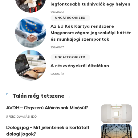
legfontosabb tudnivalók egy helyen
2026-07-14
UNCATEGORIZED
Az EU Kék Kártya rendszere
Magyarországon: jogszabályi háttér
és munkajogi szempontok
2026-07-17
UNCATEGORIZED
A részvényekről általában
2026-07-12
Talán még tetszene
AVDH – Cégszerű Aláírásnak Minősül?
5 PERC OLVASÁSI IDŐ
Dologi jog – Mit jelentenek a korlátolt
dologi jogok?