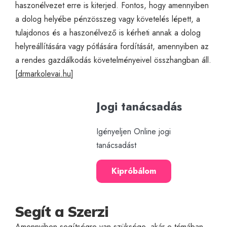
haszonélvezet erre is kiterjed. Fontos, hogy amennyiben
a dolog helyébe pénzösszeg vagy követelés lépett, a
tulajdonos és a haszonélvező is kérheti annak a dolog
helyreállítására vagy pótlására fordítását, amennyiben az
a rendes gazdálkodás követelményeivel összhangban áll.
[
drmarkolevai.hu
]
Jogi tanácsadás
Igényeljen Online jogi
tanácsadást
Kipróbálom
Segít a Szerzi
Amennyiben segítségre van szüksége, akár e témában,