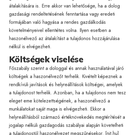
átalakítására is. Erre akkor van lehetősége, ha a dolog
gazdasági rendeltetésének fenntartása vagy eredeti
formájában való hagyása a rendes gazdálkodás
követelményeivel ellentétes volna. Ilyen esetben a
haszonélvező az átalakítást a tulajdonos hozzájárulása
nélkül is elvégezheti.
Költségek viselése
Főszabály szerint a dologgal és annak használatával járó
költségek a haszonélvezőt terhelik. Kivételt képeznek a
rendkívüli javítások és helyreállítások költségei, amelyek
a tulajdonost terhelik. Azonban, ha a tulajdonos nem tesz
eleget eme kötelezettségének, a haszonélvező a
munkálatokat saját maga is elvégezheti. Ekkor a
helyreállításból származó értéknövekedés megtérítését a
jogalap nélküli gazdagodás szabályai alapján követelheti
a tulajdonostól haszonélvezet megszűnésekor. [
njt.hu
]