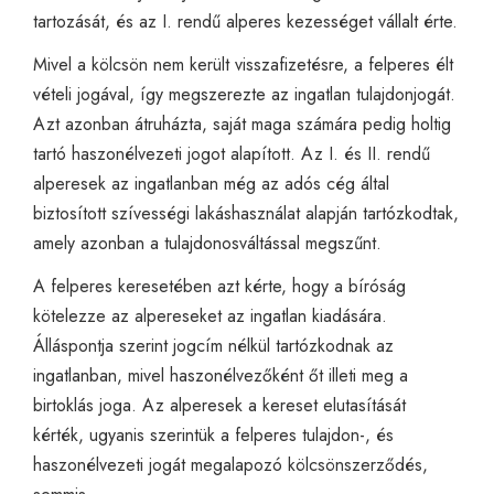
tartozását, és az I. rendű alperes kezességet vállalt érte.
Mivel a kölcsön nem került visszafizetésre, a felperes élt
vételi jogával, így megszerezte az ingatlan tulajdonjogát.
Azt azonban átruházta, saját maga számára pedig holtig
tartó haszonélvezeti jogot alapított. Az I. és II. rendű
alperesek az ingatlanban még az adós cég által
biztosított szívességi lakáshasználat alapján tartózkodtak,
amely azonban a tulajdonosváltással megszűnt.
A felperes keresetében azt kérte, hogy a bíróság
kötelezze az alpereseket az ingatlan kiadására.
Álláspontja szerint jogcím nélkül tartózkodnak az
ingatlanban, mivel haszonélvezőként őt illeti meg a
birtoklás joga. Az alperesek a kereset elutasítását
kérték, ugyanis szerintük a felperes tulajdon-, és
haszonélvezeti jogát megalapozó kölcsönszerződés,