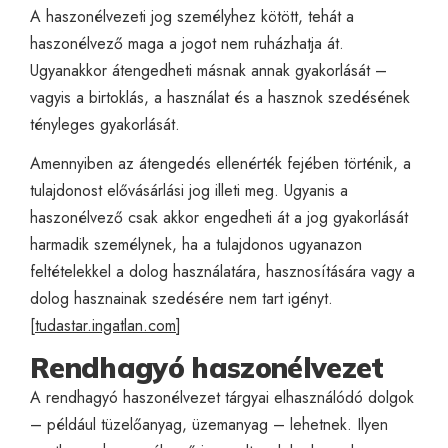
A haszonélvezeti jog személyhez kötött, tehát a
haszonélvező maga a jogot nem ruházhatja át.
Ugyanakkor átengedheti másnak annak gyakorlását –
vagyis a birtoklás, a használat és a hasznok szedésének
tényleges gyakorlását.
Amennyiben az átengedés ellenérték fejében történik, a
tulajdonost elővásárlási jog illeti meg. Ugyanis a
haszonélvező csak akkor engedheti át a jog gyakorlását
harmadik személynek, ha a tulajdonos ugyanazon
feltételekkel a dolog használatára, hasznosítására vagy a
dolog hasznainak szedésére nem tart igényt.
[
tudastar.ingatlan.com
]
Rendhagyó haszonélvezet
A rendhagyó haszonélvezet tárgyai elhasználódó dolgok
– például tüzelőanyag, üzemanyag – lehetnek. Ilyen