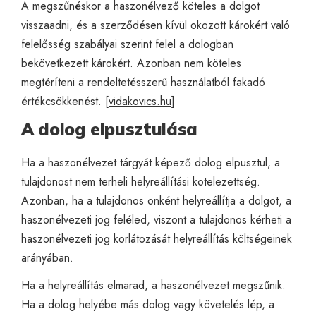
A megszűnéskor a haszonélvező köteles a dolgot
visszaadni, és a szerződésen kívül okozott károkért való
felelősség szabályai szerint felel a dologban
bekövetkezett károkért. Azonban nem köteles
megtéríteni a rendeltetésszerű használatból fakadó
értékcsökkenést. [
vidakovics.hu
]
A dolog elpusztulása
Ha a haszonélvezet tárgyát képező dolog elpusztul, a
tulajdonost nem terheli helyreállítási kötelezettség.
Azonban, ha a tulajdonos önként helyreállítja a dolgot, a
haszonélvezeti jog feléled, viszont a tulajdonos kérheti a
haszonélvezeti jog korlátozását helyreállítás költségeinek
arányában.
Ha a helyreállítás elmarad, a haszonélvezet megszűnik.
Ha a dolog helyébe más dolog vagy követelés lép, a