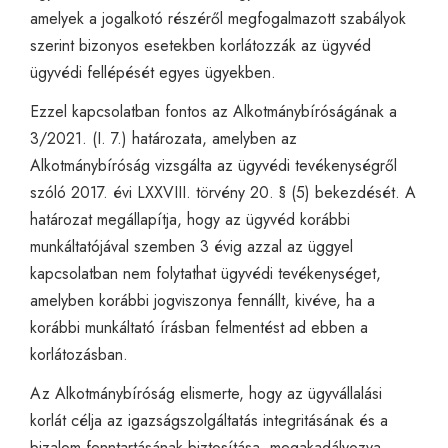
amelyek a jogalkotó részéről megfogalmazott szabályok
szerint bizonyos esetekben korlátozzák az ügyvéd
ügyvédi fellépését egyes ügyekben.
Ezzel kapcsolatban fontos az Alkotmánybíróságának a
3/2021. (I. 7.) határozata, amelyben az
Alkotmánybíróság vizsgálta az ügyvédi tevékenységről
szóló 2017. évi LXXVIII. törvény 20. § (5) bekezdését. A
határozat megállapítja, hogy az ügyvéd korábbi
munkáltatójával szemben 3 évig azzal az üggyel
kapcsolatban nem folytathat ügyvédi tevékenységet,
amelyben korábbi jogviszonya fennállt, kivéve, ha a
korábbi munkáltató írásban felmentést ad ebben a
korlátozásban.
Az Alkotmánybíróság elismerte, hogy az ügyvállalási
korlát célja az igazságszolgáltatás integritásának és a
bizalom fenntartásának biztosítása, megakadályozva,