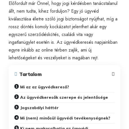
Előfordult már Önnel, hogy jogi kérdésben tanácstalanul
állt, nem tudta, kihez forduljon? Egy jó ügyvéd
kiválasztása életre szóló jogi biztonságot nyújthat, míg a
rossz döntés komoly kockázatot jelenthet akár egy
egyszerű szerződéskötés, családi vita vagy
ingatlanügylet esetén is. Az ügyvédkeresés napjainkban
egyre inkább az online térben zajlik, ami új
lehetőségeket és veszélyeket is magában rejt.
Tartalom
Mi az az ügyvédkereső?
Az ügyvédkeresők szerepe és jelentősége
Jogszabályi háttér
Mi (nem) minősül ügyvédi tevékenységnek?
Ki nem gyakorolhatja az ügyvédi