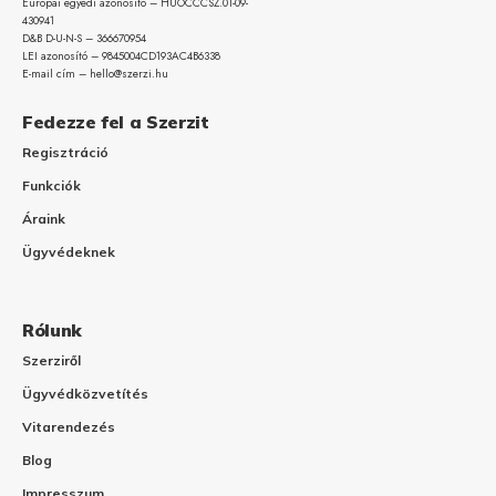
Európai egyedi azonosító – HUOCCCSZ.01-09-
430941
D&B D-U-N-S – 366670954
LEI azonosító – 9845004CD193AC4B6338
E-mail cím – hello@szerzi.hu
Fedezze fel a Szerzit
Regisztráció
Funkciók
Áraink
Ügyvédeknek
Rólunk
Szerziről
Ügyvédközvetítés
Vitarendezés
Blog
Impresszum