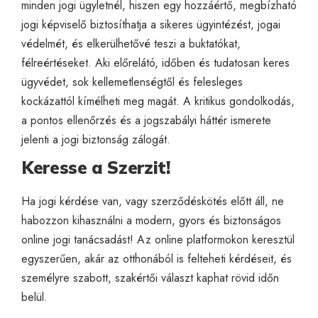
minden jogi ügyletnél, hiszen egy hozzáértő, megbízható
jogi képviselő biztosíthatja a sikeres ügyintézést, jogai
védelmét, és elkerülhetővé teszi a buktatókat,
félreértéseket. Aki előrelátó, időben és tudatosan keres
ügyvédet, sok kellemetlenségtől és felesleges
kockázattól kímélheti meg magát. A kritikus gondolkodás,
a pontos ellenőrzés és a jogszabályi háttér ismerete
jelenti a jogi biztonság zálogát.
Keresse a Szerzit!
Ha jogi kérdése van, vagy szerződéskötés előtt áll, ne
habozzon kihasználni a modern, gyors és biztonságos
online jogi tanácsadást! Az online platformokon keresztül
egyszerűen, akár az otthonából is felteheti kérdéseit, és
személyre szabott, szakértői választ kaphat rövid időn
belül.