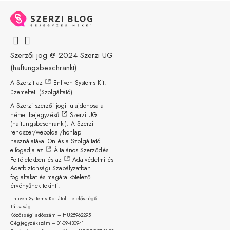
Szerzői jog @ 2024
Szerzi UG
(haftungsbeschränkt)
A Szerzit az
Enliven Systems Kft.
üzemelteti (Szolgáltató)
A Szerzi szerzői jogi tulajdonosa a
német bejegyzésű
Szerzi UG
(haftungsbeschränkt)
. A Szerzi
rendszer/weboldal/honlap
használatával Ön és a Szolgáltató
elfogadja az
Általános Szerződési
Feltételekben
és az
Adatvédelmi és
Adatbiztonsági Szabályzatban
foglaltakat és magára kötelező
érvényűnek tekinti.
Enliven Systems Korlátolt Felelősségű
Társaság
Közösségi adószám – HU25962295
Cégjegyzékszám – 01-09-
430941