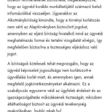
hogy az ügyvéd korábbi munkáltatójától származó belső
információkkal visszaéljen. Ugyanakkor az
Alkotmánybíróság kimondta, hogy a törvényi korlátozás
nem sérti az Alaptörvényben biztosított jogokat,
amennyiben az eljáró bíróság hivatalból mind az ügyvédi
meghatalmazás formai és tartalmi vizsgálatát elvégzi, így
megfelelően biztosítva a tisztességes eljáráshoz való
jogot.
A bíróságok kötelesek tehát megvizsgálni, hogy az
ügyvéd képviseleti jogosultsága nem korlátozott-e
ügyvállalási korlát miatt, és amennyiben igen, annak
megfelelő jogkövetkezményeket alkalmazni. Ez a
szabályozás egyszerre védi az ügyfelek érdekeit és az
igazságszolgáltatás működésének tisztaságát, miközben
átláthatóságot biztosít az ügyvédi tevékenység
gyakorlásában. [
public.mkab.hu
]