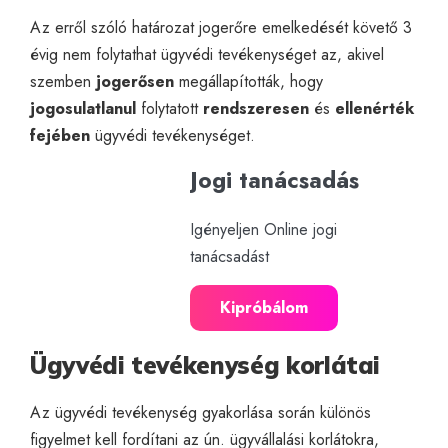
Az erről szóló határozat jogerőre emelkedését követő 3
évig nem folytathat ügyvédi tevékenységet az, akivel
szemben
jogerősen
megállapították, hogy
jogosulatlanul
folytatott
rendszeresen
és
ellenérték
fejében
ügyvédi tevékenységet.
Jogi tanácsadás
Igényeljen Online jogi
tanácsadást
Kipróbálom
Ügyvédi tevékenység korlátai
Az ügyvédi tevékenység gyakorlása során különös
figyelmet kell fordítani az ún. ügyvállalási korlátokra,