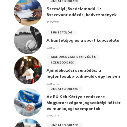
UNCATEGORIZED
Személyi jövedelemadó II.:
összevont adózás, kedvezmények
2026-07-19
BÜNTETŐJOG
A büntetőjog és a sport kapcsolata
2026-07-17
AJÁNDÉKOZÁSI SZERZŐDÉS
SZERZŐDÉSEK
Ajándékozási szerződés: a
legfontosabb tudnivalók egy helyen
2026-07-14
UNCATEGORIZED
Az EU Kék Kártya rendszere
Magyarországon: jogszabályi háttér
és munkajogi szempontok
2026-07-17
UNCATEGORIZED