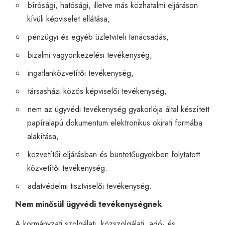
bírósági, hatósági, illetve más közhatalmi eljáráson
kívüli képviselet ellátása,
pénzügyi és egyéb üzletviteli tanácsadás,
bizalmi vagyonkezelési tevékenység,
ingatlanközvetítői tevékenység,
társasházi közös képviselői tevékenység,
nem az ügyvédi tevékenység gyakorlója által készített
papíralapú dokumentum elektronikus okirati formába
alakítása,
közvetítői eljárásban és büntetőügyekben folytatott
közvetítői tevékenység.
adatvédelmi tisztviselői tevékenység.
Nem minősül ügyvédi tevékenységnek
A kormányzati szolgálati, közszolgálati, adó- és