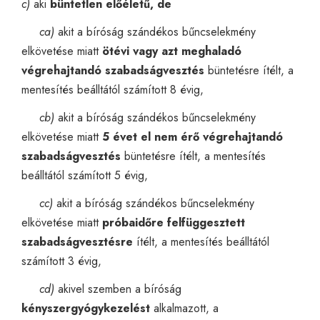
c)
aki
büntetlen előéletű, de
ca)
akit a bíróság szándékos bűncselekmény
elkövetése miatt
ötévi vagy azt meghaladó
végrehajtandó szabadságvesztés
büntetésre ítélt, a
mentesítés beálltától számított 8 évig,
cb)
akit a bíróság szándékos bűncselekmény
elkövetése miatt
5 évet el nem érő végrehajtandó
szabadságvesztés
büntetésre ítélt, a mentesítés
beálltától számított 5 évig,
cc)
akit a bíróság szándékos bűncselekmény
elkövetése miatt
próbaidőre felfüggesztett
szabadságvesztésre
ítélt, a mentesítés beálltától
számított 3 évig,
cd)
akivel szemben a bíróság
kényszergyógykezelést
alkalmazott, a