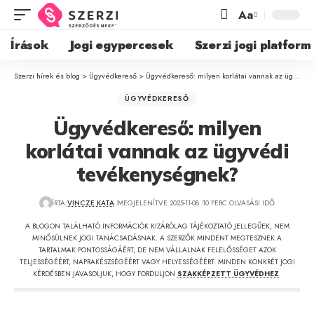
Aa
Írások
Jogi egypercesek
Szerzi jogi platform
Szerzi hírek és blog
>
Ügyvédkereső
>
Ügyvédkereső: milyen korlátai vannak az ügyvédi tevékenységnek?
ÜGYVÉDKERESŐ
Ügyvédkereső: milyen
korlátai vannak az ügyvédi
tevékenységnek?
ÍRTA:
VINCZE KATA
MEGJELENÍTVE 2025-11-08
10 PERC OLVASÁSI IDŐ
A BLOGON TALÁLHATÓ INFORMÁCIÓK KIZÁRÓLAG TÁJÉKOZTATÓ JELLEGŰEK, NEM
MINŐSÜLNEK JOGI TANÁCSADÁSNAK. A SZERZŐK MINDENT MEGTESZNEK A
TARTALMAK PONTOSSÁGÁÉRT, DE NEM VÁLLALNAK FELELŐSSÉGET AZOK
TELJESSÉGÉÉRT, NAPRAKÉSZSÉGÉÉRT VAGY HELYESSÉGÉÉRT. MINDEN KONKRÉT JOGI
KÉRDÉSBEN JAVASOLJUK, HOGY FORDULJON
SZAKKÉPZETT ÜGYVÉDHEZ
.