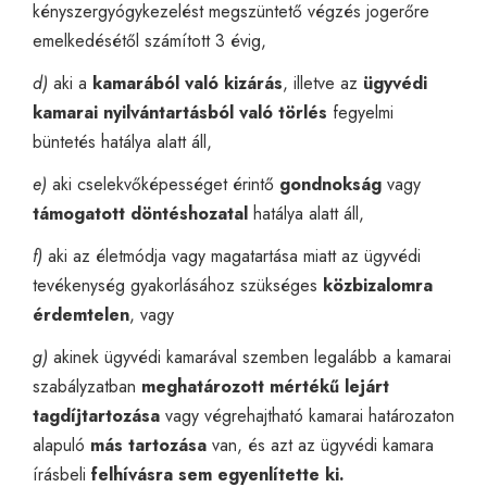
kényszergyógykezelést megszüntető végzés jogerőre
emelkedésétől számított 3 évig,
d)
aki a
kamarából való kizárás
, illetve az
ügyvédi
kamarai nyilvántartásból való törlés
fegyelmi
büntetés hatálya alatt áll,
e)
aki cselekvőképességet érintő
gondnokság
vagy
támogatott döntéshozatal
hatálya alatt áll,
f)
aki az életmódja vagy magatartása miatt az ügyvédi
tevékenység gyakorlásához szükséges
közbizalomra
érdemtelen
, vagy
g)
akinek ügyvédi kamarával szemben legalább a kamarai
szabályzatban
meghatározott mértékű lejárt
tagdíjtartozása
vagy végrehajtható kamarai határozaton
alapuló
más tartozása
van, és azt az ügyvédi kamara
írásbeli
felhívásra sem egyenlítette ki.