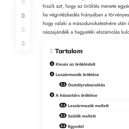
hiszik azt, hogy az öröklés menete egyé
ha végintézkedés hiányában a törvényes 
hogy valaki a másodunokatestvére után ö
nászajándék a hagyatéki elszámolás kul
Tartalom
Kiesés az öröklésből
Leszármazók öröklése
Osztályrabocsátás
A házastárs öröklése
Leszármazók mellett
Szülők mellett
Egyedül