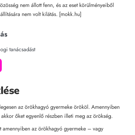
közösség nem állott fenn, és az eset körülményeiből
llítására nem volt kilátás. [
mokk.hu
]
dás
jogi tanácsadást
lése
sődlegesen az örökhagyó gyermeke örököl. Amennyiben
akkor őket egyenlő részben illeti meg az örökség.
bályt amennyiben az örökhagyó gyermeke – vagy