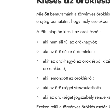
Kiesés az öröklésb
Mielőtt bemutatnánk a törvényes öröklés
erejéig bemutatni, hogy mely esetekben 
A Ptk. alapján kiesik az öröklésből:
aki nem éli túl az örökhagyót;
aki az öröklésre érdemtelen;
akit az örökhagyó az öröklésből kizá
cikkünkben
);
aki lemondott az öröklésről;
aki az örökséget visszautasította.
aki az örökséget jogszabály rendelk
Ezeken felül a törvényes öröklés esetén 