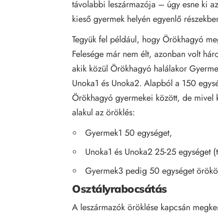
távolabbi leszármazója – úgy esne ki a
kieső gyermek helyén egyenlő részekbe
Tegyük fel például, hogy Örökhagyó meg
Felesége már nem élt, azonban volt h
akik közül Örökhagyó halálakor Gyermek
Unoka1 és Unoka2. Alapból a 150 egység
Örökhagyó gyermekei között, de mivel
alakul az öröklés:
Gyermek1 50 egységet,
Unoka1 és Unoka2 25-25 egységet (t
Gyermek3 pedig 50 egységet örökö
Osztályrabocsátás
A leszármazók öröklése kapcsán megkerü