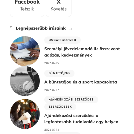
Facebook
X
Tetszik
Követés
Legnépszerűbb írásaink
UNCATEGORIZED
Személyi jövedelemadó II.: összevont
adózás, kedvezmények
2026-07-19
BÜNTETŐJOG
A büntetőjog és a sport kapcsolata
2026-07-17
AJÁNDÉKOZÁSI SZERZŐDÉS
SZERZŐDÉSEK
Ajándékozási szerződés: a
legfontosabb tudnivalók egy helyen
2026-07-14