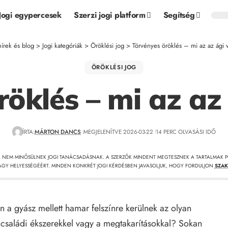
Jogi egypercesek
Szerzi jogi platform
Segítség
hírek és blog
>
Jogi kategóriák
>
Öröklési jog
>
Törvényes öröklés – mi az az ági
ÖRÖKLÉSI JOG
röklés – mi az az
ÍRTA:
MÁRTON DANCS
MEGJELENÍTVE 2026-03-22
14 PERC OLVASÁSI IDŐ
, NEM MINŐSÜLNEK JOGI TANÁCSADÁSNAK. A SZERZŐK MINDENT MEGTESZNEK A TARTALMAK P
GY HELYESSÉGÉÉRT. MINDEN KONKRÉT JOGI KÉRDÉSBEN JAVASOLJUK, HOGY FORDULJON
SZAK
án a gyász mellett hamar felszínre kerülnek az olyan
 családi ékszerekkel vagy a megtakarításokkal? Sokan