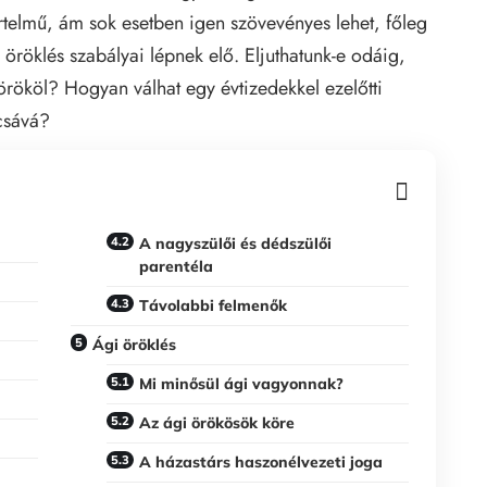
rtelmű, ám sok esetben igen szövevényes lehet, főleg
öröklés szabályai lépnek elő. Eljuthatunk-e odáig,
rököl? Hogyan válhat egy évtizedekkel ezelőtti
csává?
A nagyszülői és dédszülői
parentéla
Távolabbi felmenők
Ági öröklés
Mi minősül ági vagyonnak?
Az ági örökösök köre
A házastárs haszonélvezeti joga