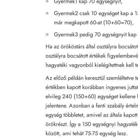
Gyermek1 kap 70 egységnyit,
Gyermek2 csak 10 egységet kap a 1
már megkapott 60-at (10+60=70),
Gyermek3 pedig 70 egységnyit kap 
Ha az örököstárs által osztályra bocsáto
osztályra bocsátott értékek figyelembevéte
hagyatéki vagyonból kielégítettnek kell te
Az előző példán keresztül szemléltetv
értékben kapott korábban ingyenes jutta
elvileg 240 (150+60) egységet kellene 
jelentene. Azonban a fenti szabály érte
egység többletet, amivel az általa kapot
örökrészt. Így a 150 egységnyi hagyaték
között, ami tehát 75-75 egység lesz.