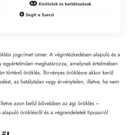
Kivételek és korlátozások
Segít a Szerzi
röklési jogcímet ismer. A végintézkedésen alapuló és a
ény egyértelműen meghatározza, amelynek értelmében
án történő öröklés. Törvényes öröklésre akkor kerül
dést, az hatálytalan vagy érvénytelen, illetve, ha nem
lletve azon belül bővebben az ági öröklés –
 alapuló öröklésről és a végrendeletek típusairól