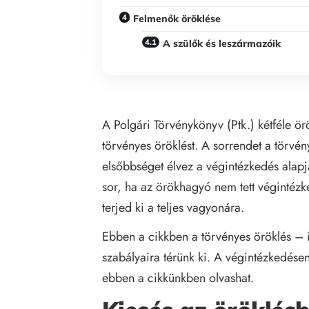
Felmenők öröklése
A szülők és leszármazóik
A Polgári Törvénykönyv (Ptk.) kétféle ö
törvényes öröklést. A sorrendet a törv
elsőbbséget élvez a végintézkedés alapj
sor, ha az örökhagyó nem tett végintézke
terjed ki a teljes vagyonára.
Ebben a cikkben a törvényes öröklés – i
szabályaira térünk ki. A végintézkedésen
ebben a cikkünkben
olvashat.