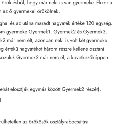
z öröklésből, hogy már neki is van gyermeke. Ekkor a
n az ő gyermekei örökölnek.
hal és az utána maradt hagyaték értéke 120 egység.
árom gyermeke Gyermek1, Gyermek2 és Gyermek3,
2 már nem élt, azonban neki is volt két gyermeke
 értékű hagyatékot három részre kellene osztani
 közülük Gyermek2 már nem él, a következőképpen
ehát elosztják egymás között Gyermek2 részét),
l.
lhetetlen az örökösök osztályrabocsátási