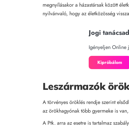
megnyílásakor a házastársak között élet
nyilvánvaló, hogy az életközösség visszaá
Jogi tanácsa
Igényeljen Online 
Kipróbálom
Leszármazók örök
A törvényes öröklés rendje szerint el
az örökhagyónak több gyermeke is van, 
A Ptk. arra az esetre is tartalmaz sza