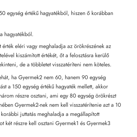
50 egység értékű hagyatékból, hiszen ő korábban
a hagyatékból.
tt érték eléri vagy meghaladja az örökrészének az
lével kiszámított értékét, őt a felosztásra kerülő
kinteni, de a többletet visszatéríteni nem köteles.
e tehát, ha Gyermek2 nem 60, hanem 90 egység
tást a 150 egység értékű hagyaték mellett, akkor
három részre osztani, ami egy 80 egység örökrészt
lmében Gyermek2-nek nem kell visszatérítenie azt a 10
t korábbi juttatás meghaladja a megállapított
ot két részre kell osztani Gyermek1 és Gyermek3