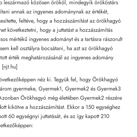
b leszármazó közösen örököl, mindegyik örököstárs
ítani annak az ingyenes adománynak az értékét,
sítette, feltéve, hogy a hozzászámítást az örökhagyó
het következtetni, hogy a juttatást a hozzászámítás
sos mértékű ingyenes adományt és a tartásra rászorult
r sem kell osztályra bocsátani, ha azt az örökhagyó
csátott érték meghatározásánál az ingyenes adomány
 [
njt.hu
]
 következőképpen néz ki. Tegyük fel, hogy Örökhagyó
án három gyermeke, Gyermek1, Gyermek2 és Gyermek3
t. Azonban Örökhagyó még életében Gyermek2 részére
dott kikötve a hozzászámítást. Ekkor a 150 egységhez
t 60 egységnyi juttatását, és az így kapott 210
övetkezőképpen: