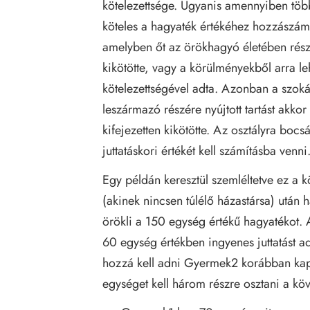
kötelezettsége. Ugyanis amennyiben töb
köteles a hagyaték értékéhez hozzászám
amelyben őt az örökhagyó életében része
kikötötte, vagy a körülményekből arra le
kötelezettségével adta. Azonban a szoká
leszármazó részére nyújtott tartást akko
kifejezetten kikötötte. Az osztályra bo
juttatáskori értékét kell számításba venni.
Egy példán keresztül szemléltetve ez a
(akinek nincsen túlélő házastársa) ut
örökli a 150 egység értékű hagyatéko
60 egység értékben ingyenes juttatást a
hozzá kell adni Gyermek2 korábban kapot
egységet kell három részre osztani a k