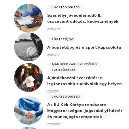
UNCATEGORIZED
Személyi jövedelemadó II.:
összevont adózás, kedvezmények
2026-07-19
BÜNTETŐJOG
A büntetőjog és a sport kapcsolata
2026-07-17
AJÁNDÉKOZÁSI SZERZŐDÉS
SZERZŐDÉSEK
Ajándékozási szerződés: a
legfontosabb tudnivalók egy helyen
2026-07-14
UNCATEGORIZED
Az EU Kék Kártya rendszere
Magyarországon: jogszabályi háttér
és munkajogi szempontok
2026-07-17