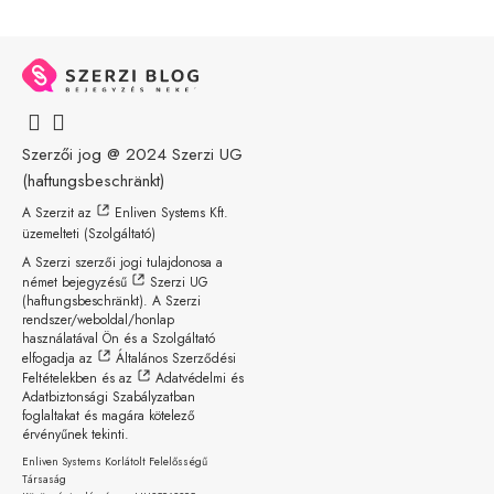
Szerzői jog @ 2024
Szerzi UG
(haftungsbeschränkt)
A Szerzit az
Enliven Systems Kft.
üzemelteti (Szolgáltató)
A Szerzi szerzői jogi tulajdonosa a
német bejegyzésű
Szerzi UG
(haftungsbeschränkt)
. A Szerzi
rendszer/weboldal/honlap
használatával Ön és a Szolgáltató
elfogadja az
Általános Szerződési
Feltételekben
és az
Adatvédelmi és
Adatbiztonsági Szabályzatban
foglaltakat és magára kötelező
érvényűnek tekinti.
Enliven Systems Korlátolt Felelősségű
Társaság