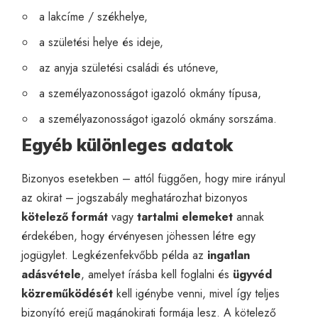
a lakcíme / székhelye,
a születési helye és ideje,
az anyja születési családi és utóneve,
a személyazonosságot igazoló okmány típusa,
a személyazonosságot igazoló okmány sorszáma.
Egyéb különleges adatok
Bizonyos esetekben – attól függően, hogy mire irányul
az okirat – jogszabály meghatározhat bizonyos
kötelező formát
vagy
tartalmi elemeket
annak
érdekében, hogy érvényesen jöhessen létre egy
jogügylet. Legkézenfekvőbb példa az
ingatlan
adásvétele
, amelyet írásba kell foglalni és
ügyvéd
közreműködését
kell igénybe venni, mivel így teljes
bizonyító erejű magánokirati formája lesz. A kötelező