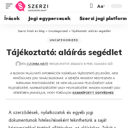
Aa
Írások
Jogi egypercesek
Szerzi jogi platform
Szerzi hírek és blog
>
Uncategorized
>
Tájékoztató: aláírás segédlet
UNCATEGORIZED
Tájékoztató: aláírás segédlet
ÍRTA:
CZOMBA MÁTÉ
MEGJELENÍTVE 2024-02-12
8 PERC OLVASÁSI IDŐ
A BLOGON TALÁLHATÓ INFORMÁCIÓK KIZÁRÓLAG TÁJÉKOZTATÓ JELLEGŰEK, NEM
MINŐSÜLNEK JOGI TANÁCSADÁSNAK. A SZERZŐK MINDENT MEGTESZNEK A
TARTALMAK PONTOSSÁGÁÉRT, DE NEM VÁLLALNAK FELELŐSSÉGET AZOK
TELJESSÉGÉÉRT, NAPRAKÉSZSÉGÉÉRT VAGY HELYESSÉGÉÉRT. MINDEN KONKRÉT JOGI
KÉRDÉSBEN JAVASOLJUK, HOGY FORDULJON
SZAKKÉPZETT ÜGYVÉDHEZ
.
A szerződések, nyilatkozatok és egyéb jogi
dokumentumok hitelesítéseként tekinthetünk a saját
kézjegyünkkel történő ellátásakor, az aláíráskor. Tehát a