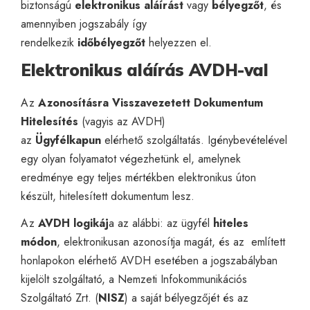
biztonságú
elektronikus aláírást
vagy
bélyegzőt
, és
amennyiben jogszabály így
rendelkezik
időbélyegzőt
helyezzen el.
Elektronikus aláírás AVDH-val
Az
Azonosításra Visszavezetett Dokumentum
Hitelesítés
(vagyis az
AVDH
)
az
Ügyfélkapun
elérhető szolgáltatás. Igénybevételével
egy olyan folyamatot végezhetünk el, amelynek
eredménye egy teljes mértékben elektronikus úton
készült, hitelesített dokumentum lesz.
Az
AVDH logikáj
a az alábbi: az ügyfél
hiteles
módon
, elektronikusan azonosítja magát, és az említett
honlapokon elérhető AVDH esetében a jogszabályban
kijelölt szolgáltató, a Nemzeti Infokommunikációs
Szolgáltató Zrt. (
NISZ
) a saját bélyegzőjét és az