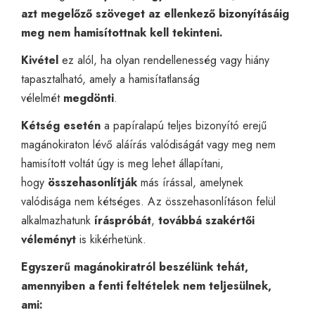
azt megelőző szöveget az ellenkező bizonyításáig
meg nem hamisítottnak kell tekinteni.
Kivétel
ez alól, ha olyan rendellenesség vagy hiány
tapasztalható, amely a hamisítatlanság
vélelmét
megdönti
.
Kétség esetén
a papíralapú teljes bizonyító erejű
magánokiraton lévő aláírás valódiságát vagy meg nem
hamisított voltát úgy is meg lehet állapítani,
hogy
összehasonlítják
más írással, amelynek
valódisága nem kétséges. Az összehasonlításon felül
alkalmazhatunk
íráspróbát
,
továbbá szakértői
véleményt
is kikérhetünk.
Egyszerű magánokiratról beszélünk tehát,
amennyiben a fenti feltételek nem teljesülnek,
ami: