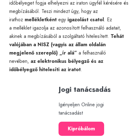
időbélyeget fogja elhelyezni az iraton ügyfél kérésére és
megbízásából. Teszi mindezt úgy, hogy az
irathoz
mellékletként
egy
igazolást csatol
. Ez
a
melléklet
igazolja az azonosított felhasználó adatait,
akinek a megbízásából a szolgáltató hitelesített.
Tehát
valójában a
NISZ
(vagyis az állam oldalán
megjelenő szereplő) „ír alá”
a felhasználó
nevében,
az elektronikus bélyegző és az
időbélyegző hitelesíti az iratot
.
Jogi tanácsadás
Igényeljen Online jogi
tanácsadást
Kipróbálom