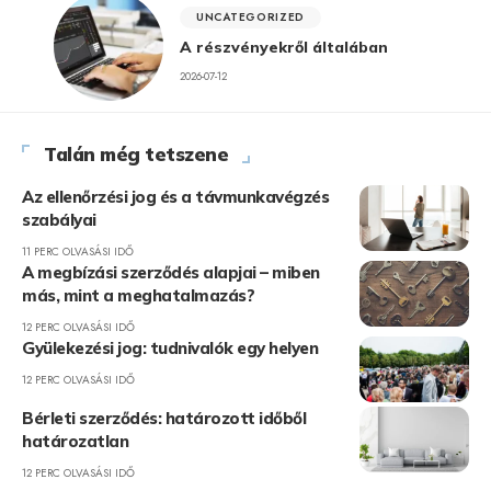
UNCATEGORIZED
A részvényekről általában
2026-07-12
Talán még tetszene
Az ellenőrzési jog és a távmunkavégzés
szabályai
11 PERC OLVASÁSI IDŐ
A megbízási szerződés alapjai – miben
más, mint a meghatalmazás?
12 PERC OLVASÁSI IDŐ
Gyülekezési jog: tudnivalók egy helyen
12 PERC OLVASÁSI IDŐ
Bérleti szerződés: határozott időből
határozatlan
12 PERC OLVASÁSI IDŐ