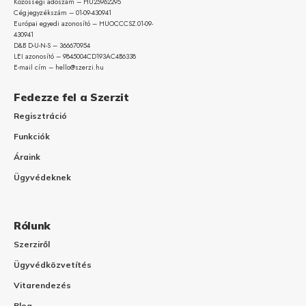
Közösségi adószám – HU25962295
Cégjegyzékszám – 01-09-
430941
Európai egyedi azonosító – HUOCCCSZ.01-09-
430941
D&B D-U-N-S – 366670954
LEI azonosító – 9845004CD193AC4B6338
E-mail cím – hello@szerzi.hu
Fedezze fel a Szerzit
Regisztráció
Funkciók
Áraink
Ügyvédeknek
Rólunk
Szerziről
Ügyvédközvetítés
Vitarendezés
Blog