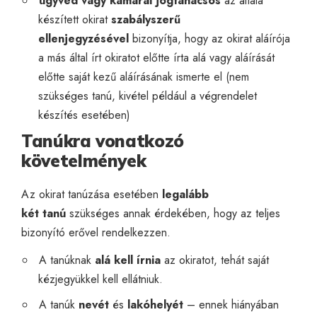
ügyvéd vagy kamarai jogtanácsos
az általa
készített okirat
szabályszerű
ellenjegyzésével
bizonyítja, hogy az okirat aláírója
a más által írt okiratot előtte írta alá vagy aláírását
előtte saját kezű aláírásának ismerte el (nem
szükséges tanú, kivétel például a végrendelet
készítés esetében)
Tanúkra vonatkozó
követelmények
Az okirat tanúzása esetében
legalább
két
tanú
szükséges annak érdekében, hogy az teljes
bizonyító erővel rendelkezzen.
A tanúknak
alá kell írnia
az okiratot, tehát saját
kézjegyükkel kell ellátniuk.
A tanúk
nevét
és
lakóhelyét
– ennek hiányában