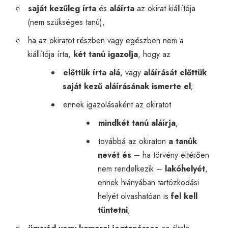
saját kezűleg írta
és
aláírta
az okirat kiállítója
(nem szükséges tanú),
ha az okiratot részben vagy egészben nem a
kiállítója írta,
két tanú igazolja
, hogy az
előttük írta alá
, vagy
aláírását előttük
saját kezű aláírásának ismerte el
;
ennek igazolásaként az okiratot
mindkét tanú aláírja
,
továbbá az okiraton
a tanúk
nevét és
– ha törvény eltérően
nem rendelkezik –
lakóhelyét
,
ennek hiányában tartózkodási
helyét olvashatóan is
fel kell
tüntetni
,