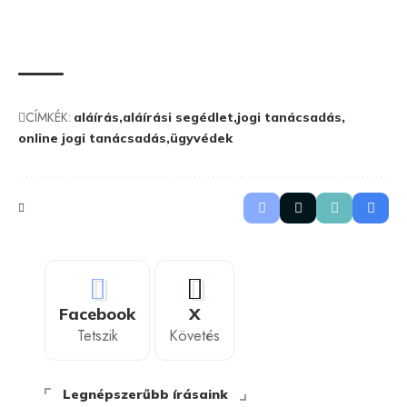
CÍMKÉK:
aláírás
aláírási segédlet
jogi tanácsadás
online jogi tanácsadás
ügyvédek
Facebook
X
Tetszik
Követés
Legnépszerűbb írásaink