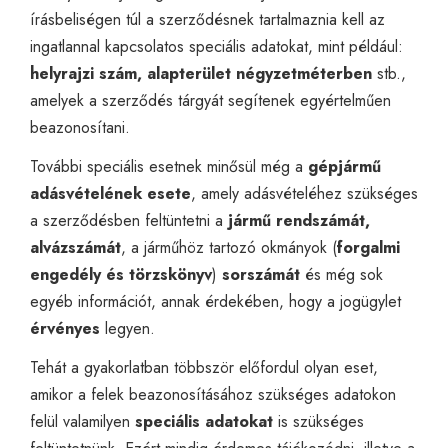
írásbeliségen túl a szerződésnek tartalmaznia kell az
ingatlannal kapcsolatos speciális adatokat, mint például:
helyrajzi szám, alapterület négyzetméterben
stb.,
amelyek a szerződés tárgyát segítenek egyértelműen
beazonosítani.
További speciális esetnek minősül még a
gépjármű
adásvételének esete
, amely adásvételéhez szükséges
a szerződésben feltüntetni a
jármű rendszámát,
alvázszámát
, a járműhöz tartozó okmányok (
forgalmi
engedély és törzskönyv
)
sorszámát
és még sok
egyéb információt, annak érdekében, hogy a jogügylet
érvényes
legyen.
Tehát a gyakorlatban többször előfordul olyan eset,
amikor a felek beazonosításához szükséges adatokon
felül valamilyen
speciális adatokat
is szükséges