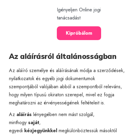
Igényeljen Online jogi
tanácsadást
Kipróbálom
Az aláírásról általánosságban
Az aláíró személye és aláírásának módja a szerződések,
nyilatkozatok és egyéb jogi dokumentumok
szempontjából valójában abból a szempontból releváns,
hogy milyen típusú okiraton szerepel, mivel ez fogja
meghatározni az érvényességének feltételeit is.
Az
aláírás
lényegében nem mást szolgál,
minthogy
saját
,
egyedi
kézjegyünkkel
megkülönböztessük másoktól