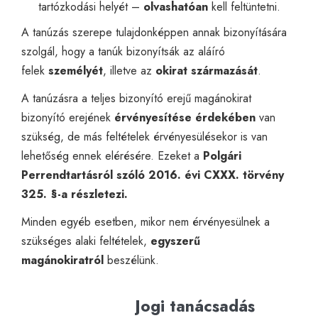
tartózkodási helyét –
olvashatóan
kell feltüntetni.
A tanúzás szerepe tulajdonképpen annak bizonyítására
szolgál, hogy a tanúk bizonyítsák az aláíró
felek
személyét
, illetve az
okirat származását
.
A tanúzásra a teljes bizonyító erejű magánokirat
bizonyító erejének
érvényesítése érdekében
van
szükség, de más feltételek érvényesülésekor is van
lehetőség ennek elérésére. Ezeket a
Polgári
Perrendtartásról szóló 2016. évi CXXX. törvény
325. §-a részletezi.
Minden egyéb esetben, mikor nem érvényesülnek a
szükséges alaki feltételek,
egyszerű
magánokiratról
beszélünk.
Jogi tanácsadás