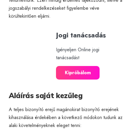
feltüntetnünk. Ezért mindig érdemes tájékozódni, illetve a
jogszabályi rendelkezéseket figyelembe véve
körültekintően eljárni.
Jogi tanácsadás
Igényeljen Online jogi
tanácsadást
Kipróbálom
Aláírás saját kezűleg
A teljes bizonyító erejű magánokirat bizonyító erejének
kihasználása érdekében a következő módokon tudunk az
alaki követelményeknek eleget tenni: