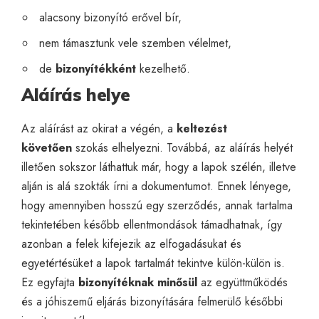
alacsony bizonyító erővel bír,
nem támasztunk vele szemben vélelmet,
de
bizonyítékként
kezelhető.
Aláírás helye
Az aláírást az okirat a végén, a
keltezést
követően
szokás elhelyezni. Továbbá, az aláírás helyét
illetően sokszor láthattuk már, hogy a lapok szélén, illetve
alján is alá szokták írni a dokumentumot. Ennek lényege,
hogy amennyiben hosszú egy szerződés, annak tartalma
tekintetében később ellentmondások támadhatnak, így
azonban a felek kifejezik az elfogadásukat és
egyetértésüket a lapok tartalmát tekintve külön-külön is.
Ez egyfajta
bizonyítéknak minősül
az együttműködés
és a jóhiszemű eljárás bizonyítására felmerülő későbbi