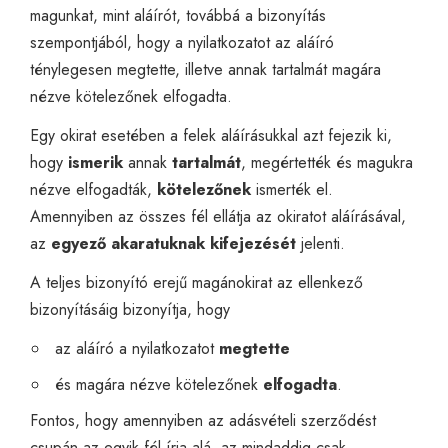
magunkat, mint aláírót, továbbá a bizonyítás
szempontjából, hogy a nyilatkozatot az aláíró
ténylegesen megtette, illetve annak tartalmát magára
nézve kötelezőnek elfogadta.
Egy okirat esetében a felek aláírásukkal azt fejezik ki,
hogy
ismerik
annak
tartalmát
, megértették és magukra
nézve elfogadták,
kötelezőnek
ismerték el.
Amennyiben az összes fél ellátja az okiratot aláírásával,
az
egyező akaratuknak kifejezését
jelenti.
A teljes bizonyító erejű magánokirat az ellenkező
bizonyításáig bizonyítja, hogy
az aláíró a nyilatkozatot
megtette
és magára nézve kötelezőnek
elfogadta
.
Fontos, hogy amennyiben az adásvételi szerződést
csupán az egyik fél írja alá, az mindaddig csak