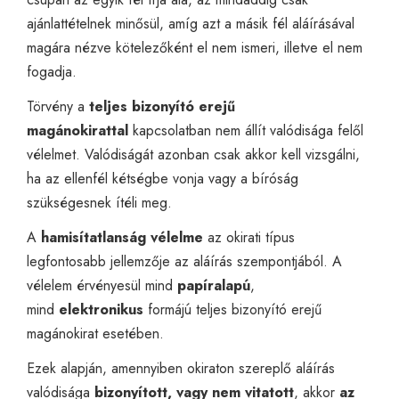
ajánlattételnek minősül, amíg azt a másik fél aláírásával
magára nézve kötelezőként el nem ismeri, illetve el nem
fogadja.
Törvény a
teljes bizonyító erejű
magánokirattal
kapcsolatban nem állít valódisága felől
vélelmet. Valódiságát azonban csak akkor kell vizsgálni,
ha az ellenfél kétségbe vonja vagy a bíróság
szükségesnek ítéli meg.
A
hamisítatlanság vélelme
az okirati típus
legfontosabb jellemzője az aláírás szempontjából. A
vélelem érvényesül mind
papíralapú
,
mind
elektronikus
formájú teljes bizonyító erejű
magánokirat esetében.
Ezek alapján, amennyiben okiraton szereplő aláírás
valódisága
bizonyított, vagy nem vitatott
, akkor
az