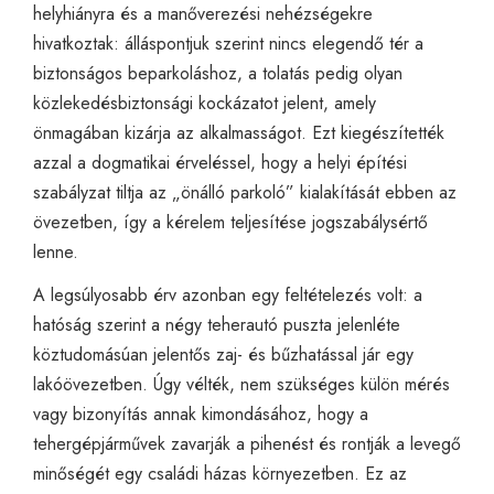
helyhiányra és a manőverezési nehézségekre
hivatkoztak: álláspontjuk szerint nincs elegendő tér a
biztonságos beparkoláshoz, a tolatás pedig olyan
közlekedésbiztonsági kockázatot jelent, amely
önmagában kizárja az alkalmasságot. Ezt kiegészítették
azzal a dogmatikai érveléssel, hogy a helyi építési
szabályzat tiltja az „önálló parkoló” kialakítását ebben az
övezetben, így a kérelem teljesítése jogszabálysértő
lenne.
A legsúlyosabb érv azonban egy feltételezés volt: a
hatóság szerint a négy teherautó puszta jelenléte
köztudomásúan jelentős zaj- és bűzhatással jár egy
lakóövezetben. Úgy vélték, nem szükséges külön mérés
vagy bizonyítás annak kimondásához, hogy a
tehergépjárművek zavarják a pihenést és rontják a levegő
minőségét egy családi házas környezetben. Ez az