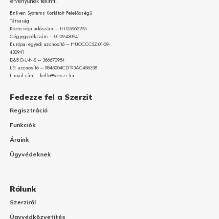
érvényűnek tekinti.
Enliven Systems Korlátolt Felelősségű
Társaság
Közösségi adószám – HU25962295
Cégjegyzékszám – 01-09-
430941
Európai egyedi azonosító – HUOCCCSZ.01-09-
430941
D&B D-U-N-S – 366670954
LEI azonosító – 9845004CD193AC4B6338
E-mail cím – hello@szerzi.hu
Fedezze fel a Szerzit
Regisztráció
Funkciók
Áraink
Ügyvédeknek
Rólunk
Szerziről
Ügyvédközvetítés