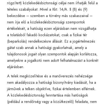
rögzített) közlekedésbiztonsági céljai nem írhatják felül a
tételes szabályokat. Mivel a Kkt. 14/A. § (8) és (9)
bekezdése – szemben a törvény más szakaszaival –
nem írja elő a közlekedésbiztonsági szempontok
értékelését, a hatóság ezen eljárásban nem vizsgálhatja
a tolatásból fakadó kockázatokat, csak a fizikai tér
(beparkolás) rendelkezésre állását. Ez a jogértelmezés
gátat szab annak a hatósági gyakorlatnak, amely a
tulajdonosok jogait olyan szempontok alapján korlátozza,
amelyekre a jogalkotó nem adott felhatalmazást a konkrét
eljárásban.
A telek megközelítése és a manőverezés nehézsége
nem akadályozza a hatósági bizonyítvány kiadását, ha a
járművek a telken objektíve, fizikai értelemben elférnek.
A közlekedésbiztonság fenntartása más hatóságok
(például a rendőrség vagy a közútkezelő) feladata, nem