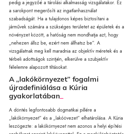
pedig a jegyzőé a tárolási alkalmasság vizsgálatakor. Ez
a sarokpont megerősíti az ingatlanhasználat
szabadságát. Ha a tulajdonos képes biztosítani a
járművek számára a szükséges területet az épületek és a
növényzet között, a hatóság nem mondhatja azt, hogy
„nehezen állsz be, ezért nem állhatsz be”. A
vizsgálatnak meg kell maradnia az objektív méretek és a
térbeli adottságok szintjén, elkerülve a szubjektív
félelemre alapozott tiltásokat.
A „lakókörnyezet” fogalmi
újradefiniálása a Kúria
gyakorlatában
A döntés legfontosabb dogmatikai pillére a
„lakókörnyezet” és a „lakóövezet” elhatárolása. A Kúria
leszögezte: a lakókörnyezet nem azonos a helyi építési