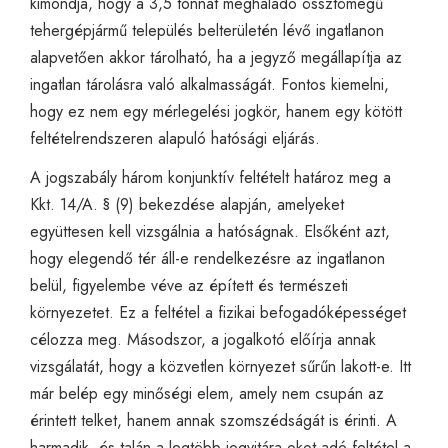
kimondja, hogy a 3,5 tonnát meghaladó össztömegű
tehergépjármű település belterületén lévő ingatlanon
alapvetően akkor tárolható, ha a jegyző megállapítja az
ingatlan tárolásra való alkalmasságát. Fontos kiemelni,
hogy ez nem egy mérlegelési jogkör, hanem egy kötött
feltételrendszeren alapuló hatósági eljárás.
A jogszabály három konjunktív feltételt határoz meg a
Kkt. 14/A. § (9) bekezdése alapján, amelyeket
együttesen kell vizsgálnia a hatóságnak. Elsőként azt,
hogy elegendő tér áll-e rendelkezésre az ingatlanon
belül, figyelembe véve az épített és természeti
környezetet. Ez a feltétel a fizikai befogadóképességet
célozza meg. Másodszor, a jogalkotó előírja annak
vizsgálatát, hogy a közvetlen környezet sűrűn lakott-e. Itt
már belép egy minőségi elem, amely nem csupán az
érintett telket, hanem annak szomszédságát is érinti. A
harmadik, és talán a legtöbb jogvitára okot adó feltétel a