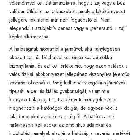
véleménnyel kell alátámasztania, hogy a zaj vagy a bűz
valóban átlépi-e azt a küszöböt, amely a lakókörnyezet
jellegére tekintettel már nem fogadható el. Nem
elegendő a szubjektív panasz vagy a „teherautó = zaj”
képlet alkalmazása.
A hatóságnak mostantól a járművek által ténylegesen
okozott zaj- és bűzhatást kell empirikus adatokkal
bizonyítania, és azt kell értékelnie, hogy ezen hatások a
valós fizikai lakókörnyezet jellegéhez viszonyítva jelentős
zavarást okoznak-e. Meg kell tehát vizsgálni a járművek
típusát, a be- és kiállás gyakoriságát, valamint a
környezet alapzaját is. Ez a követelmény jelentősen
megnehezíti a hatóságok dolgát, de egyben védi a
tulajdonosokat az önkényességtől. A határozatnak
tartalmaznia kell azokat az empirikus adatokat és
indokolást, amelyek alapján a hatóság a zavarás mértékét