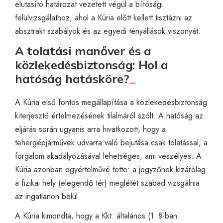
elutasító határozat vezetett végül a bírósági
felülvizsgálathoz, ahol a Kúria előtt kellett tisztázni az
absztrakt szabályok és az egyedi tényállások viszonyát.
A tolatási manőver és a
közlekedésbiztonság: Hol a
hatóság hatásköre?
A Kúria első fontos megállapítása a közlekedésbiztonság
kiterjesztő értelmezésének tilalmáról szólt. A hatóság az
eljárás során ugyanis arra hivatkozott, hogy a
tehergépjárművek udvarra való bejutása csak tolatással, a
forgalom akadályozásával lehetséges, ami veszélyes. A
Kúria azonban egyértelművé tette: a jegyzőnek kizárólag
a fizikai hely (elegendő tér) meglétét szabad vizsgálnia
az ingatlanon belül.
A Kúria kimondta, hogy a Kkt. általános (1. §-ban