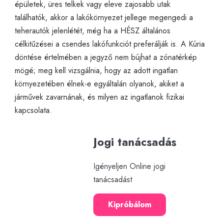
épületek, üres telkek vagy eleve zajosabb utak
találhatók, akkor a lakókörnyezet jellege megengedi a
teherautók jelenlétét, még ha a HÉSZ általános
célkitűzései a csendes lakófunkciót preferálják is. A Kúria
döntése értelmében a jegyző nem bújhat a zónatérkép
mögé; meg kell vizsgálnia, hogy az adott ingatlan
környezetében élnek-e egyáltalán olyanok, akiket a
járművek zavarnának, és milyen az ingatlanok fizikai
kapcsolata.
Jogi tanácsadás
Igényeljen Online jogi
tanácsadást
Kipróbálom