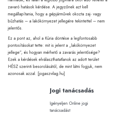
zavaró hatások kérdése. A jegyzőnek azt kell
megállapítania, hogy a gépjárművek okozta zaj- vagy
bűzhatás – a lakókörnyezet jellegére tekintettel – nem
jelentős.
Ez a pont az, ahol a Kúria döntése a legfontosabb
pontosításokat tette: mit is jelent a „lakókörnyezet
jellege”, és hogyan mérhető a zavarás jelentősége?
Ezek a kérdések elválaszthatatlanok az adott terület
HÉSZ szerinti besorolásától, de mint látni fogjuk, nem
azonosak azzal. [
jogaszvilag.hu
]
Jogi tanácsadás
Igényeljen Online jogi
tanácsadást