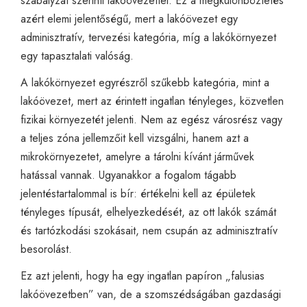
szabályzat szerinti lakóövezettel. Ez a megkülönböztetés
azért elemi jelentőségű, mert a lakóövezet egy
adminisztratív, tervezési kategória, míg a lakókörnyezet
egy tapasztalati valóság.
A lakókörnyezet egyrészről szűkebb kategória, mint a
lakóövezet, mert az érintett ingatlan tényleges, közvetlen
fizikai környezetét jelenti. Nem az egész városrész vagy
a teljes zóna jellemzőit kell vizsgálni, hanem azt a
mikrokörnyezetet, amelyre a tárolni kívánt járművek
hatással vannak. Ugyanakkor a fogalom tágabb
jelentéstartalommal is bír: értékelni kell az épületek
tényleges típusát, elhelyezkedését, az ott lakók számát
és tartózkodási szokásait, nem csupán az adminisztratív
besorolást.
Ez azt jelenti, hogy ha egy ingatlan papíron „falusias
lakóövezetben” van, de a szomszédságában gazdasági