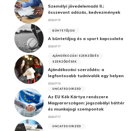
Személyi jövedelemadó II.:
összevont adózás, kedvezmények
2026-07-19
BÜNTETŐJOG
A büntetőjog és a sport kapcsolata
2026-07-17
AJÁNDÉKOZÁSI SZERZŐDÉS
SZERZŐDÉSEK
Ajándékozási szerződés: a
legfontosabb tudnivalók egy helyen
2026-07-14
UNCATEGORIZED
Az EU Kék Kártya rendszere
Magyarországon: jogszabályi háttér
és munkajogi szempontok
2026-07-17
UNCATEGORIZED