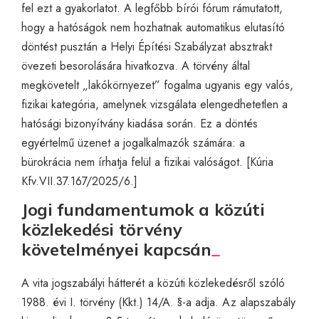
fel ezt a gyakorlatot. A legfőbb bírói fórum rámutatott,
hogy a hatóságok nem hozhatnak automatikus elutasító
döntést pusztán a Helyi Építési Szabályzat absztrakt
övezeti besorolására hivatkozva. A törvény által
megkövetelt „lakókörnyezet” fogalma ugyanis egy valós,
fizikai kategória, amelynek vizsgálata elengedhetetlen a
hatósági bizonyítvány kiadása során. Ez a döntés
egyértelmű üzenet a jogalkalmazók számára: a
bürokrácia nem írhatja felül a fizikai valóságot. [Kúria
Kfv.VII.37.167/2025/6.]
Jogi fundamentumok a közúti
közlekedési törvény
követelményei kapcsán
A vita jogszabályi hátterét a közúti közlekedésről szóló
1988. évi I. törvény (Kkt.) 14/A. §-a adja. Az alapszabály