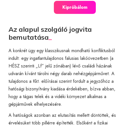
Kipróbálom
Az alapul szolgáló jogvita
bemutatása
A konkrét ügy egy klasszikusnak mondható konfliktusból
indult: egy ingatlantulajdonos falusias lakóövezetben (a
HÉSZ szerinti „Lf” jelű zónában) lévő családi házának
udvarán kívánt tárolni négy darab nehézgépjárművet. A
tulajdonos a Kkt. előírásai szerint fordult a jegyzőhöz a
hatósági bizonyítvány kiadása érdekében, bízva abban,
hogy a tágas telek és a vidéki környezet alkalmas a
gépjárművek elhelyezésére.
A hatóságok azonban az elutasítás mellett döntöttek, és
érvelésüket több pillérre építették. Elsőként a fizikai