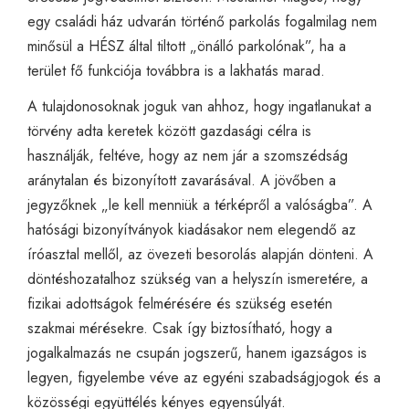
egy családi ház udvarán történő parkolás fogalmilag nem
minősül a HÉSZ által tiltott „önálló parkolónak”, ha a
terület fő funkciója továbbra is a lakhatás marad.
A tulajdonosoknak joguk van ahhoz, hogy ingatlanukat a
törvény adta keretek között gazdasági célra is
használják, feltéve, hogy az nem jár a szomszédság
aránytalan és bizonyított zavarásával. A jövőben a
jegyzőknek „le kell menniük a térképről a valóságba”. A
hatósági bizonyítványok kiadásakor nem elegendő az
íróasztal mellől, az övezeti besorolás alapján dönteni. A
döntéshozatalhoz szükség van a helyszín ismeretére, a
fizikai adottságok felmérésére és szükség esetén
szakmai mérésekre. Csak így biztosítható, hogy a
jogalkalmazás ne csupán jogszerű, hanem igazságos is
legyen, figyelembe véve az egyéni szabadságjogok és a
közösségi együttélés kényes egyensúlyát.