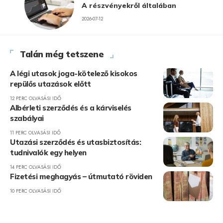
A részvényekről általában
2026-07-12
Talán még tetszene
A légi utasok joga-kötelező kisokos
repülős utazások előtt
12 PERC OLVASÁSI IDŐ
Albérleti szerződés és a kárviselés
szabályai
11 PERC OLVASÁSI IDŐ
Utazási szerződés és utasbiztosítás:
tudnivalók egy helyen
14 PERC OLVASÁSI IDŐ
Fizetési meghagyás – útmutató röviden
10 PERC OLVASÁSI IDŐ