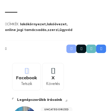
CÍMKÉK:
lakókörnyezet
lakóövezet
online jogi tamácsadás
szerzi
ügyvéd
Facebook
X
Tetszik
Követés
Legnépszerűbb írásaink
UNCATEGORIZED