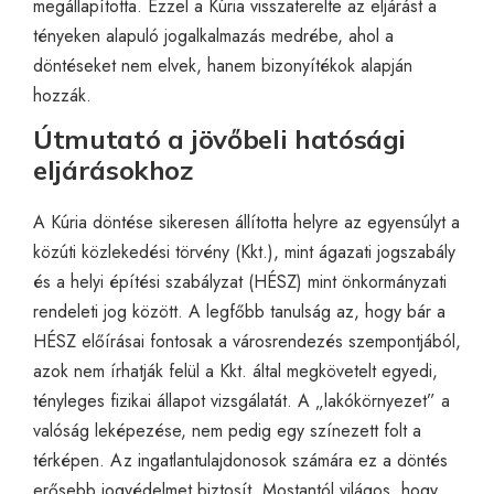
megállapította. Ezzel a Kúria visszaterelte az eljárást a
tényeken alapuló jogalkalmazás medrébe, ahol a
döntéseket nem elvek, hanem bizonyítékok alapján
hozzák.
Útmutató a jövőbeli hatósági
eljárásokhoz
A Kúria döntése sikeresen állította helyre az egyensúlyt a
közúti közlekedési törvény (Kkt.), mint ágazati jogszabály
és a helyi építési szabályzat (HÉSZ) mint önkormányzati
rendeleti jog között. A legfőbb tanulság az, hogy bár a
HÉSZ előírásai fontosak a városrendezés szempontjából,
azok nem írhatják felül a Kkt. által megkövetelt egyedi,
tényleges fizikai állapot vizsgálatát. A „lakókörnyezet” a
valóság leképezése, nem pedig egy színezett folt a
térképen. Az ingatlantulajdonosok számára ez a döntés
erősebb jogvédelmet biztosít. Mostantól világos, hogy