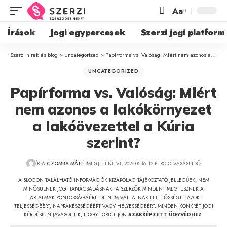
Aa
Írások
Jogi egypercesek
Szerzi jogi platform
Szerzi hírek és blog
>
Uncategorized
>
Papírforma vs. Valóság: Miért nem azonos a lakókörnyezet a lakóövezettel a Kúria szerint?
UNCATEGORIZED
Papírforma vs. Valóság: Miért
nem azonos a lakókörnyezet
a lakóövezettel a Kúria
szerint?
ÍRTA:
CZOMBA MÁTÉ
MEGJELENÍTVE 2026-05-16
12 PERC OLVASÁSI IDŐ
A BLOGON TALÁLHATÓ INFORMÁCIÓK KIZÁRÓLAG TÁJÉKOZTATÓ JELLEGŰEK, NEM
MINŐSÜLNEK JOGI TANÁCSADÁSNAK. A SZERZŐK MINDENT MEGTESZNEK A
TARTALMAK PONTOSSÁGÁÉRT, DE NEM VÁLLALNAK FELELŐSSÉGET AZOK
TELJESSÉGÉÉRT, NAPRAKÉSZSÉGÉÉRT VAGY HELYESSÉGÉÉRT. MINDEN KONKRÉT JOGI
KÉRDÉSBEN JAVASOLJUK, HOGY FORDULJON
SZAKKÉPZETT ÜGYVÉDHEZ
.