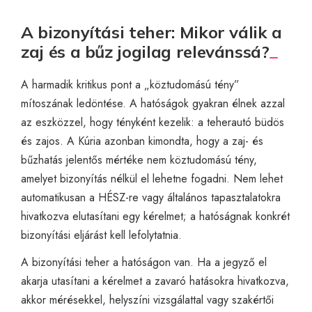
A bizonyítási teher: Mikor válik a
zaj és a bűz jogilag relevánssá?
A harmadik kritikus pont a „köztudomású tény”
mítoszának ledöntése. A hatóságok gyakran élnek azzal
az eszközzel, hogy tényként kezelik: a teherautó büdös
és zajos. A Kúria azonban kimondta, hogy a zaj- és
bűzhatás jelentős mértéke nem köztudomású tény,
amelyet bizonyítás nélkül el lehetne fogadni. Nem lehet
automatikusan a HÉSZ-re vagy általános tapasztalatokra
hivatkozva elutasítani egy kérelmet; a hatóságnak konkrét
bizonyítási eljárást kell lefolytatnia.
A bizonyítási teher a hatóságon van. Ha a jegyző el
akarja utasítani a kérelmet a zavaró hatásokra hivatkozva,
akkor mérésekkel, helyszíni vizsgálattal vagy szakértői