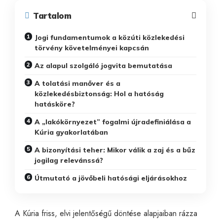
Tartalom
Jogi fundamentumok a közúti közlekedési
törvény követelményei kapcsán
Az alapul szolgáló jogvita bemutatása
A tolatási manőver és a
közlekedésbiztonság: Hol a hatóság
hatásköre?
A „lakókörnyezet” fogalmi újradefiniálása a
Kúria gyakorlatában
A bizonyítási teher: Mikor válik a zaj és a bűz
jogilag relevánssá?
Útmutató a jövőbeli hatósági eljárásokhoz
A Kúria friss, elvi jelentőségű döntése alapjaiban rázza