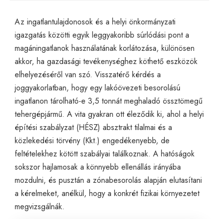
Az ingatlantulajdonosok és a helyi önkormányzati
igazgatás közötti egyik leggyakoribb súrlódási pont a
magáningatlanok használatának korlátozása, különösen
akkor, ha gazdasági tevékenységhez köthető eszközök
elhelyezéséről van szó. Visszatérő kérdés a
joggyakorlatban, hogy egy lakóövezeti besorolású
ingatlanon tárolható-e 3,5 tonnát meghaladó össztömegű
tehergépjármű. A vita gyakran ott éleződik ki, ahol a helyi
építési szabályzat (HÉSZ) absztrakt tilalmai és a
közlekedési törvény (Kkt.) engedékenyebb, de
feltételekhez kötött szabályai találkoznak. A hatóságok
sokszor hajlamosak a könnyebb ellenállás irányába
mozdulni, és pusztán a zónabesorolás alapján elutasítani
a kérelmeket, anélkül, hogy a konkrét fizikai környezetet
megvizsgálnák.