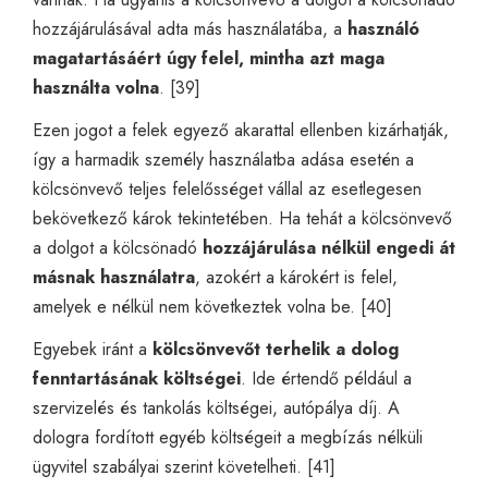
hozzájárulásával adta más használatába, a
használó
magatartásáért úgy felel, mintha azt maga
használta volna
. [39]
Ezen jogot a felek egyező akarattal ellenben kizárhatják,
így a harmadik személy használatba adása esetén a
kölcsönvevő teljes felelősséget vállal az esetlegesen
bekövetkező károk tekintetében. Ha tehát a kölcsönvevő
a dolgot a kölcsönadó
hozzájárulása nélkül engedi át
másnak használatra
, azokért a károkért is felel,
amelyek e nélkül nem következtek volna be. [40]
Egyebek iránt a
kölcsönvevőt terhelik a dolog
fenntartásának költségei
. Ide értendő például a
szervizelés és tankolás költségei, autópálya díj. A
dologra fordított egyéb költségeit a megbízás nélküli
ügyvitel szabályai szerint követelheti. [41]