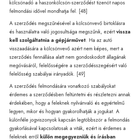
kölcsönadó a haszonkölcsön-szerződést tizenöt napos
felmondási idővel mondhatja fel. [48]
A szerződés megszűnésével a kölcsönvevő birtoklásra
és használatra való jogosultsága megszűnik, ezért
vissza
kell szolgáltatnia a gépjárművet
. Ha az autó
visszaadására a kölcsönvevő azért nem képes, mert a
szerződés fennállása alatt nem gondoskodott állagának
megóvásáról, felelősségére a szerződésszegésért való
felelősség szabályai irányadók. [49]
A szerződés felmondására vonatkozó szabályokat
érdemes a szerződésben feltüntetni és részletezni annak
érdekében, hogy a feleknek nyilvánvaló és egyértelmű
legyen, mikor és hogyan gyakorolhatják a jogukat. A
különféle jogviszonyok kapcsán legtöbbször a felmondás
gyakorlásával kapcsolatosak a viták, ezért is érdemes a
feleknek erről
külön megegyezniük és írásban