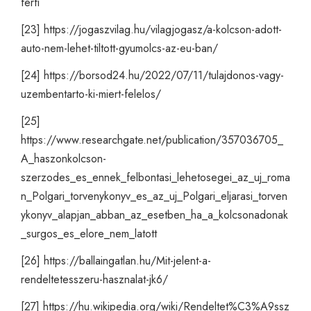
ferfi
[23]
https://jogaszvilag.hu/vilagjogasz/a-kolcson-adott-
auto-nem-lehet-tiltott-gyumolcs-az-eu-ban/
[24]
https://borsod24.hu/2022/07/11/tulajdonos-vagy-
uzembentarto-ki-miert-felelos/
[25]
https://www.researchgate.net/publication/357036705_
A_haszonkolcson-
szerzodes_es_ennek_felbontasi_lehetosegei_az_uj_roma
n_Polgari_torvenykonyv_es_az_uj_Polgari_eljarasi_torven
ykonyv_alapjan_abban_az_esetben_ha_a_kolcsonadonak
_surgos_es_elore_nem_latott
[26]
https://ballaingatlan.hu/Mit-jelent-a-
rendeltetesszeru-hasznalat-jk6/
[27]
https://hu.wikipedia.org/wiki/Rendeltet%C3%A9ssz