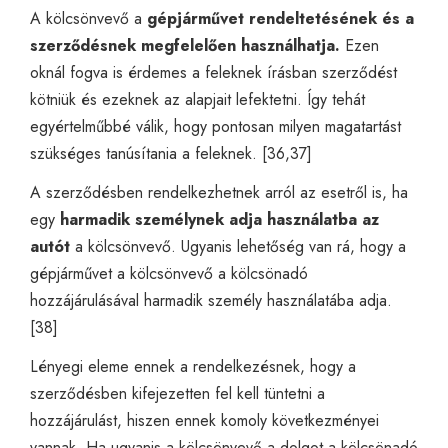
A kölcsönvevő a
gépjárművet rendeltetésének és a
szerződésnek megfelelően használhatja.
Ezen
oknál fogva is érdemes a feleknek írásban szerződést
kötniük és ezeknek az alapjait lefektetni. Így tehát
egyértelműbbé válik, hogy pontosan milyen magatartást
szükséges tanúsítania a feleknek. [36,37]
A szerződésben rendelkezhetnek arról az esetről is, ha
egy
harmadik személynek adja használatba az
autót
a kölcsönvevő. Ugyanis lehetőség van rá, hogy a
gépjárművet a kölcsönvevő a kölcsönadó
hozzájárulásával harmadik személy használatába adja.
[38]
Lényegi eleme ennek a rendelkezésnek, hogy a
szerződésben kifejezetten fel kell tüntetni a
hozzájárulást, hiszen ennek komoly következményei
vannak. Ha ugyanis a kölcsönvevő a dolgot a kölcsönadó