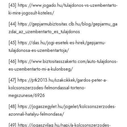
[43]
https://www.jogado.hu/tulajdonos-vs-uzembentarto-
ki-mire-jogosult-koteles/
[44]
https://gepjarmubiztositas.clb.hu/blog/gepjarmu_ga
zdai_az_uzembentarto_es_tulajdonos
[45]
https://das.hu/jogi-esetek-es-hirek/gepjarmu-
tulajdonosa-es-uzembentartoja/
[46]
https://www.biztositasszakerto.com/auto-tulajdonos-
es-uzembentarto-mi-a-kulonbseg/
[47]
https://ptk2013.hu/szakcikkek/gardos-peter-a-
kolcsonszerzodes-felmondassal-torteno-
megszunese/6926
[48]
https://jogaszegylet.hu/jogelet/kolcsonszerzodes-
azonnali-hatalyu-felmondasa/
[49]
https://jogaszvilag.hu/napi/a-kolcsonszerzodes-