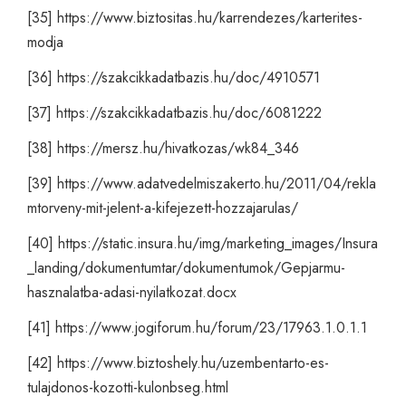
[35]
https://www.biztositas.hu/karrendezes/karterites-
modja
[36]
https://szakcikkadatbazis.hu/doc/4910571
[37]
https://szakcikkadatbazis.hu/doc/6081222
[38]
https://mersz.hu/hivatkozas/wk84_346
[39]
https://www.adatvedelmiszakerto.hu/2011/04/rekla
mtorveny-mit-jelent-a-kifejezett-hozzajarulas/
[40]
https://static.insura.hu/img/marketing_images/Insura
_landing/dokumentumtar/dokumentumok/Gepjarmu-
hasznalatba-adasi-nyilatkozat.docx
[41]
https://www.jogiforum.hu/forum/23/17963.1.0.1.1
[42]
https://www.biztoshely.hu/uzembentarto-es-
tulajdonos-kozotti-kulonbseg.html