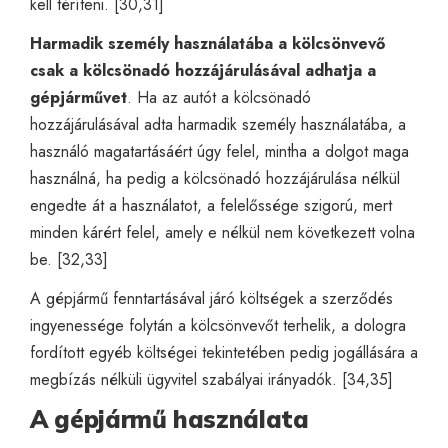
kell téríteni. [30,31]
Harmadik személy használatába a kölcsönvevő
csak a kölcsönadó hozzájárulásával adhatja a
gépjárművet
. Ha az autót a kölcsönadó
hozzájárulásával adta harmadik személy használatába, a
használó magatartásáért úgy felel, mintha a dolgot maga
használná, ha pedig a kölcsönadó hozzájárulása nélkül
engedte át a használatot, a felelőssége szigorú, mert
minden kárért felel, amely e nélkül nem következett volna
be. [32,33]
A gépjármű fenntartásával járó költségek a szerződés
ingyenessége folytán a kölcsönvevőt terhelik, a dologra
fordított egyéb költségei tekintetében pedig jogállására a
megbízás nélküli ügyvitel szabályai irányadók. [34,35]
A gépjármű használata