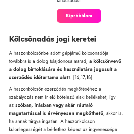
tanácsadást
Kipróbálom
Kölcsönadás jogi keretei
A haszonkölcsönbe adott gépjármű kölcsönadója
továbbra is a dolog tulajdonosa marad,
a kölcsönvevő
a dolog birtoklására és használatára jogosult a
szerződés időtartama alatt
. [16,17,18]
A haszonkölcsön-szerződés megkötéséhez a
szabályozás nem ír elő kötelező alaki kellékeket, így
az
szóban, írásban vagy akár ráutaló
magatartással is érvényesen megköthető
, akkor is,
ha annak tárgya ingatlan. A haszonkölcsön
különlegességét a bérlethez képest az ingyenessége