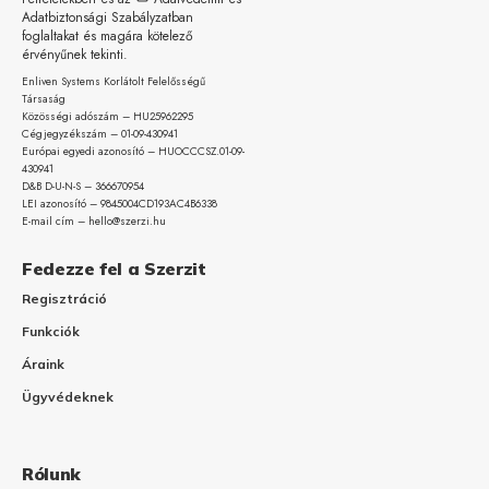
Adatbiztonsági Szabályzatban
foglaltakat és magára kötelező
érvényűnek tekinti.
Enliven Systems Korlátolt Felelősségű
Társaság
Közösségi adószám – HU25962295
Cégjegyzékszám – 01-09-
430941
Európai egyedi azonosító – HUOCCCSZ.01-09-
430941
D&B D-U-N-S – 366670954
LEI azonosító – 9845004CD193AC4B6338
E-mail cím – hello@szerzi.hu
Fedezze fel a Szerzit
Regisztráció
Funkciók
Áraink
Ügyvédeknek
Rólunk