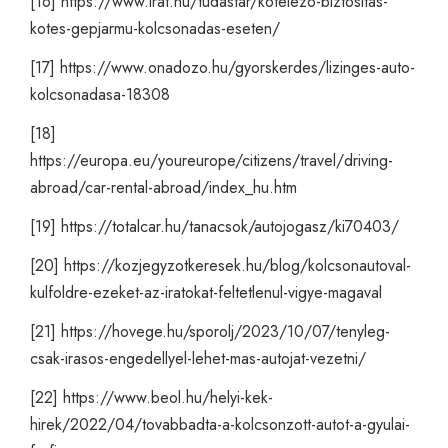
[16]
https://www.irat.hu/tudastar/kotelezo-biztositas-
kotes-gepjarmu-kolcsonadas-eseten/
[17]
https://www.onadozo.hu/gyorskerdes/lizinges-auto-
kolcsonadasa-18308
[18]
https://europa.eu/youreurope/citizens/travel/driving-
abroad/car-rental-abroad/index_hu.htm
[19]
https://totalcar.hu/tanacsok/autojogasz/ki70403/
[20]
https://kozjegyzotkeresek.hu/blog/kolcsonautoval-
kulfoldre-ezeket-az-iratokat-feltetlenul-vigye-magaval
[21]
https://hovege.hu/sporolj/2023/10/07/tenyleg-
csak-irasos-engedellyel-lehet-mas-autojat-vezetni/
[22]
https://www.beol.hu/helyi-kek-
hirek/2022/04/tovabbadta-a-kolcsonzott-autot-a-gyulai-