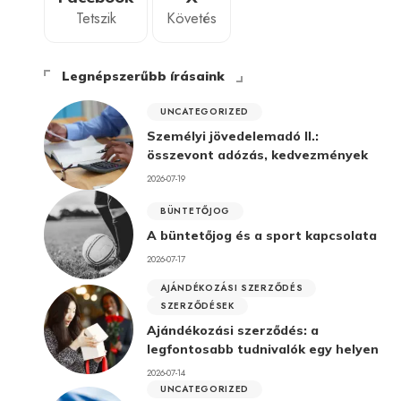
Tetszik
Követés
Legnépszerűbb írásaink
UNCATEGORIZED
Személyi jövedelemadó II.:
összevont adózás, kedvezmények
2026-07-19
BÜNTETŐJOG
A büntetőjog és a sport kapcsolata
2026-07-17
AJÁNDÉKOZÁSI SZERZŐDÉS
SZERZŐDÉSEK
Ajándékozási szerződés: a
legfontosabb tudnivalók egy helyen
2026-07-14
UNCATEGORIZED