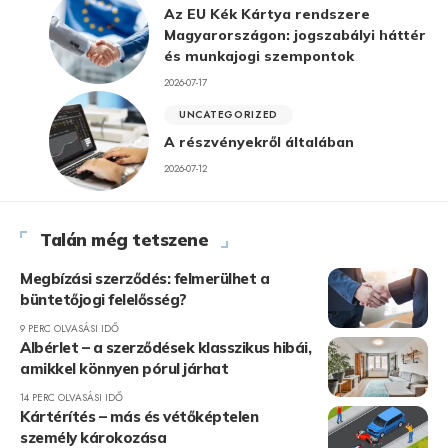
Az EU Kék Kártya rendszere
Magyarországon: jogszabályi háttér
és munkajogi szempontok
2026-07-17
UNCATEGORIZED
A részvényekről általában
2026-07-12
Talán még tetszene
Megbízási szerződés: felmerülhet a
büntetőjogi felelősség?
9 PERC OLVASÁSI IDŐ
Albérlet – a szerződések klasszikus hibái,
amikkel könnyen pórul járhat
14 PERC OLVASÁSI IDŐ
Kártérítés – más és vétőképtelen
személy károkozása