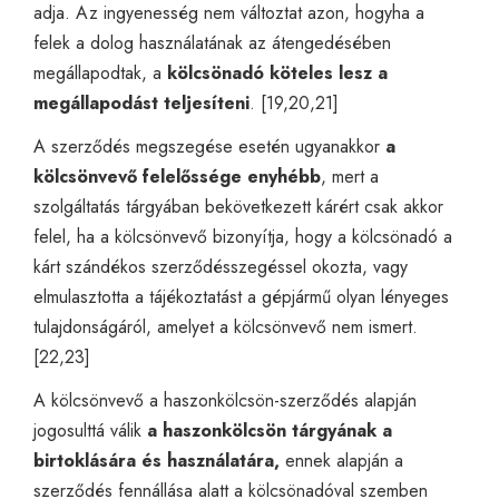
adja. Az ingyenesség nem változtat azon, hogyha a
felek a dolog használatának az átengedésében
megállapodtak, a
kölcsönadó köteles lesz a
megállapodást teljesíteni
. [19,20,21]
A szerződés megszegése esetén ugyanakkor
a
kölcsönvevő felelőssége enyhébb
, mert a
szolgáltatás tárgyában bekövetkezett kárért csak akkor
felel
, ha a kölcsönvevő bizonyítja, hogy a kölcsönadó a
kárt szándékos szerződésszegéssel okozta, vagy
elmulasztotta a tájékoztatást a gépjármű olyan lényeges
tulajdonságáról, amelyet a kölcsönvevő nem ismert.
[22,23]
A kölcsönvevő a haszonkölcsön-szerződés alapján
jogosulttá válik
a haszonkölcsön tárgyának a
birtoklására és használatára,
ennek alapján a
szerződés fennállása alatt a kölcsönadóval szemben