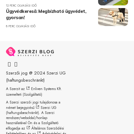
12 PERC OLVASÁSI IDŐ
Ügyvédkereső: Megbízható ügyvédet,
gyorsan!
8 PERC OLVASÁSI IDŐ
Szerzői jog @ 2024
Szerzi UG
(haftungsbeschränkt)
A Szerzit az
Enliven Systems Kft.
üzemelteti (Szolgáltató)
A Szerzi szerzői jogi tulajdonosa a
német bejegyzésű
Szerzi UG
(haftungsbeschränkt)
. A Szerzi
rendszer/weboldal/honlap
használatával Ön és a Szolgáltató
elfogadja az
Általános Szerződési
Feltételekben
és az
Adatvédelmi és