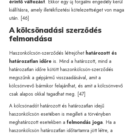
érintő változást
. Ekkor egy új forgalmi engedély kerül
kiállításra, amely illetékfizetési kötelezettséget von maga
után. [46]
A kölcsönadási szerződés
felmondása
Haszonkölcsön-szerződés létrejöhet
határozott és
határozatlan időre
is. Mind a határozott, mind a
határozatlan időre kötött haszonkölcsön-szerződés
megszűnik a gépjármű visszaadásával, amit a
kölcsönvevő bármikor felajánlhat, és amit a kölcsönvevő
csak alapos okkal tagadhat meg. [47]
A kölcsönadót határozott és határozatlan idejű
haszonkölcsön esetében is megilleti a törvényben
meghatározott esetekben a
felmondás joga
. Ha a
haszonkölcsön határozatlan időtartamra jött létre, a