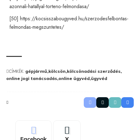
azonnali-hatallyal-torteno-felmondasa/
[50]
https://kocsisszabougyved.hu/szerzodesfelbontas-
felmondas-megszuntetes/
CÍMKÉK:
gépjármű
kölcsön
kölcsönadási szerződés
online jogi tanácsadás
online ügyvéd
ügyvéd
Facebook
X