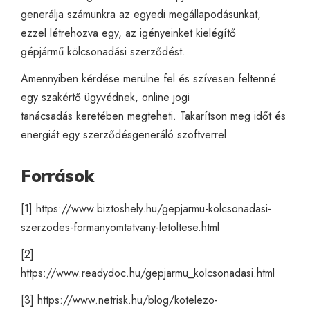
generálja számunkra az egyedi megállapodásunkat,
ezzel létrehozva egy, az igényeinket kielégítő
gépjármű
kölcsönadási szerződést
.
Amennyiben kérdése merülne fel és szívesen feltenné
egy szakértő ügyvédnek,
online jogi
tanácsadás
keretében megteheti. Takarítson meg időt és
energiát egy szerződésgeneráló szoftverrel.
Források
[1]
https://www.biztoshely.hu/gepjarmu-kolcsonadasi-
szerzodes-formanyomtatvany-letoltese.html
[2]
https://www.readydoc.hu/gepjarmu_kolcsonadasi.html
[3]
https://www.netrisk.hu/blog/kotelezo-