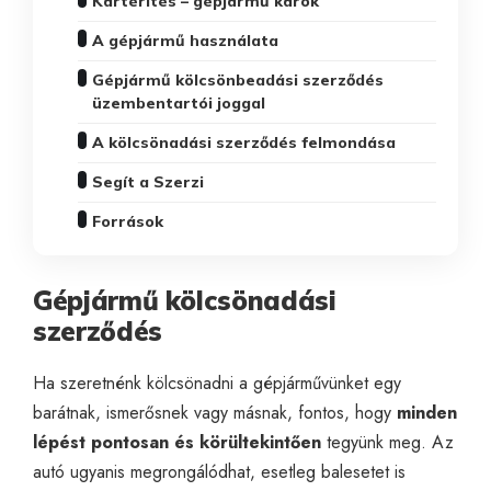
Kártérítés – gépjármű károk
A gépjármű használata
Gépjármű kölcsönbeadási szerződés
üzembentartói joggal
A kölcsönadási szerződés felmondása
Segít a Szerzi
Források
Gépjármű kölcsönadási
szerződés
Ha szeretnénk kölcsönadni a gépjárművünket egy
barátnak, ismerősnek vagy másnak, fontos, hogy
minden
lépést pontosan és körültekintően
tegyünk meg. Az
autó ugyanis megrongálódhat, esetleg balesetet is