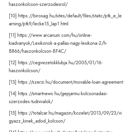
haszonkolcson-szerzodesrol/
[10]
https://birosag.hu/sites/default/files/static/ptk_e_le
arning/ptk9/lecke15_lap1.html
[11]
https://www.arcanum.com/hu/online-
kiadvanyok/Lexikonok-a-pallas-nagy-lexikona-2/h-
B866/haszonkolcson-BF4C/
[12]
https://cegvezetokklubja.hu/2005/01/16-
haszonkolcson/
[13]
https://szerzi.hu/document/movable-loan-agreement
[14]
https://smartnews.hu/gepjarmu-kolcsonadasi-
szerzodes-tudnivalok/
[15]
https://totalcar.hu/magazin/kozelet/2013/09/23/vi
gyazz_kinek_adod_kolcson/