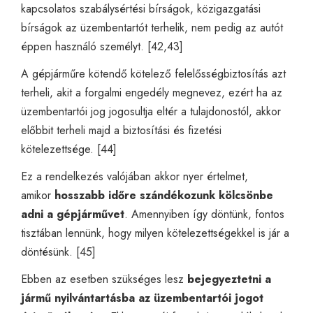
kapcsolatos szabálysértési bírságok, közigazgatási
bírságok az üzembentartót terhelik, nem pedig az autót
éppen használó személyt. [42,43]
A gépjárműre kötendő kötelező felelősségbiztosítás azt
terheli, akit a forgalmi engedély megnevez, ezért ha az
üzembentartói jog jogosultja eltér a tulajdonostól, akkor
előbbit terheli majd a biztosítási és fizetési
kötelezettsége. [44]
Ez a rendelkezés valójában akkor nyer értelmet,
amikor
hosszabb időre szándékozunk kölcsönbe
adni a gépjárművet
. Amennyiben így döntünk, fontos
tisztában lennünk, hogy milyen kötelezettségekkel is jár a
döntésünk. [45]
Ebben az esetben szükséges lesz
bejegyeztetni a
jármű nyilvántartásba az üzembentartói jogot