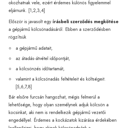
okozhatnak vele, ezért érdemes különös figyelemmel
eljárnunk. [1,2,3,4]
Először is javasolt egy
írásbeli szerződés megkötése
a gépjármű kölcsönadásáról. Ebben a szerződésben
rögzítsük
a gépjármű adatait,
az átadás-átvétel időpontját,
a kölcsönzés időtartamát,
valamint a kölcsönadás feltételeit és költségeit.
[5,6,7,8]
Bár elsőre furcsán hangozhat, mégis felmerül a
lehetősége, hogy olyan személynek adjuk kölcsön a
kocsinkat, aki nem is rendelkezik gépjármű vezetői
engedéllyel. Érdemes a kockázatok kizárása érdekében
leellenőrizni, hogy akinek kölcsönadnánk a