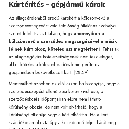
Kártérítés – gépjármű károk
Az állagsérelemből eredő károkért a kölcsönvevő a
szerződésszegésért való felelősség általános szabályai
szerint felel. Ez azt takarja, hogy
amennyiben a
kölcsönvevő a szerződés megszegésével a másik
félnek kárt okoz, köteles azt megtéríteni
. Tehát aki
az állagmegóvási kötelezettségének nem tesz eleget,
akkor köteles a kölcsönbeadónak megtéríteni a
gépjárműben bekövetkezett kárt. [28,29]
Mentesülhet azonban ez alól akkor, ha bizonyítja, hogy a
szerződésszegést ellenőrzési körén kívül eső, a
szerződéskötés időpontjában előre nem látható
körülmény okozta, és nem volt elvárható, hogy a
körülményt elkerülje vagy a kárt elhárítsa. Ha a kárt
szándékosan okozta úgy a kölcsönadó teljes kárát meg