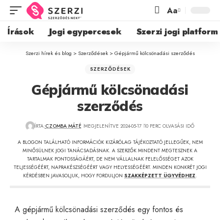
Aa
Írások
Jogi egypercesek
Szerzi jogi platform
Szerzi hírek és blog
>
Szerződések
>
Gépjármű kölcsönadási szerződés
SZERZŐDÉSEK
Gépjármű kölcsönadási
szerződés
ÍRTA:
CZOMBA MÁTÉ
MEGJELENÍTVE 2024-05-17
10 PERC OLVASÁSI IDŐ
A BLOGON TALÁLHATÓ INFORMÁCIÓK KIZÁRÓLAG TÁJÉKOZTATÓ JELLEGŰEK, NEM
MINŐSÜLNEK JOGI TANÁCSADÁSNAK. A SZERZŐK MINDENT MEGTESZNEK A
TARTALMAK PONTOSSÁGÁÉRT, DE NEM VÁLLALNAK FELELŐSSÉGET AZOK
TELJESSÉGÉÉRT, NAPRAKÉSZSÉGÉÉRT VAGY HELYESSÉGÉÉRT. MINDEN KONKRÉT JOGI
KÉRDÉSBEN JAVASOLJUK, HOGY FORDULJON
SZAKKÉPZETT ÜGYVÉDHEZ
.
A gépjármű kölcsönadási szerződés egy fontos és