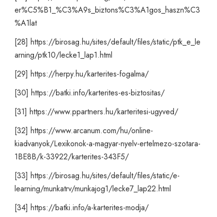
er%C5%B1_%C3%A9s_biztons%C3%A1gos_haszn%C3
%A1lat
[28]
https://birosag.hu/sites/default/files/static/ptk_e_le
arning/ptk10/lecke1_lap1.html
[29]
https://herpy.hu/karterites-fogalma/
[30]
https://batki.info/karterites-es-biztositas/
[31]
https://www.ppartners.hu/karteritesi-ugyved/
[32]
https://www.arcanum.com/hu/online-
kiadvanyok/Lexikonok-a-magyar-nyelv-ertelmezo-szotara-
1BE8B/k-33922/karterites-343F5/
[33]
https://birosag.hu/sites/default/files/static/e-
learning/munkatrv/munkajog1/lecke7_lap22.html
[34]
https://batki.info/a-karterites-modja/