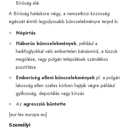
Bíróság elé.
A Bíróság hatásköre négy, a nemzetközi közösség
egészét érintő legsúlyosabb bűncselekményre terjed ki.
Népirtás
.
Háborús bűncselekmények
, például a
hadifoglyokkal való embertelen bánásmód, a túszok
megölése, vagy polgári települések szándékos
pusztítása.
Emberiség elleni bűncselekmények
pl. a polgári
lakosság ellen széles körben hajtják végre például
gyilkosság, deportálás vagy kínzás.
Az
agresszió bűntette
.
[
eur-lex.europa.eu
]
Személyi