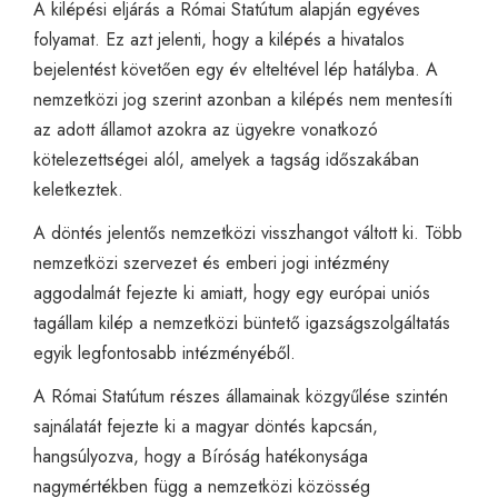
A kilépési eljárás a Római Statútum alapján egyéves
folyamat. Ez azt jelenti, hogy a kilépés a hivatalos
bejelentést követően egy év elteltével lép hatályba. A
nemzetközi jog szerint azonban a kilépés nem mentesíti
az adott államot azokra az ügyekre vonatkozó
kötelezettségei alól, amelyek a tagság időszakában
keletkeztek.
A döntés jelentős nemzetközi visszhangot váltott ki. Több
nemzetközi szervezet és emberi jogi intézmény
aggodalmát fejezte ki amiatt, hogy egy európai uniós
tagállam kilép a nemzetközi büntető igazságszolgáltatás
egyik legfontosabb intézményéből.
A Római Statútum részes államainak közgyűlése szintén
sajnálatát fejezte ki a magyar döntés kapcsán,
hangsúlyozva, hogy a Bíróság hatékonysága
nagymértékben függ a nemzetközi közösség