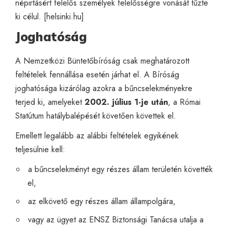
népirtásért felelős személyek felelősségre vonását tűzte
ki célul. [
helsinki.hu
]
Joghatóság
A Nemzetközi Büntetőbíróság csak meghatározott
feltételek fennállása esetén járhat el. A Bíróság
joghatósága kizárólag azokra a bűncselekményekre
terjed ki, amelyeket
2002. július 1-je után
, a Római
Statútum hatálybalépését követően követtek el.
Emellett legalább az alábbi feltételek egyikének
teljesülnie kell:
a bűncselekményt egy részes állam területén követték
el,
az elkövető egy részes állam állampolgára,
vagy az ügyet az ENSZ Biztonsági Tanácsa utalja a