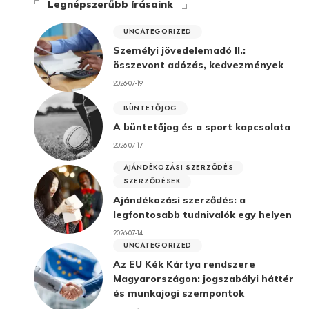
Legnépszerűbb írásaink
UNCATEGORIZED
Személyi jövedelemadó II.:
összevont adózás, kedvezmények
2026-07-19
BÜNTETŐJOG
A büntetőjog és a sport kapcsolata
2026-07-17
AJÁNDÉKOZÁSI SZERZŐDÉS
SZERZŐDÉSEK
Ajándékozási szerződés: a
legfontosabb tudnivalók egy helyen
2026-07-14
UNCATEGORIZED
Az EU Kék Kártya rendszere
Magyarországon: jogszabályi háttér
és munkajogi szempontok