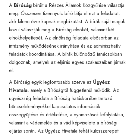
A
Bíróság
bíráit a Részes Államok Közgyűlése választja
meg. Összesen tizennyolc bíró látja el ezt a feladatot,
akik kilenc évre kapnak megbízatást. A bírák saját maguk
közül választják meg a Bíróság elnökét, valamint két
elnökhelyettesét. Az elnökség feladata elsősorban az
intézmény működésének irányítása és az adminisztratív
feladatok koordinálása. A bírák különböző tanácsokban
dolgoznak, amelyek az eljárás egyes szakaszaiban járnak
el.
A Bíróság egyik legfontosabb szerve az
Ügyész
Hivatala
, amely a Bíróságtól függetlenül működik. Az
ügyészség feladata a Bíróság hatáskörébe tartozó
bűncselekményekkel kapcsolatos információk
összegyűjtése és értékelése, a nyomozások lefolytatása,
valamint a vádemelés és a vád képviselete a bírósági
eljárás során. Az Ügyész Hivatala tehát kulcsszerepet