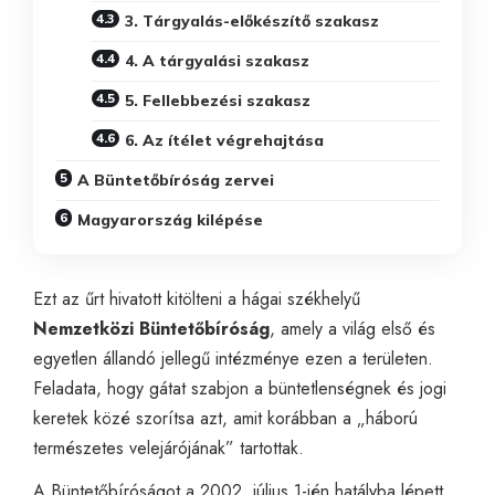
3. Tárgyalás-előkészítő szakasz
4. A tárgyalási szakasz
5. Fellebbezési szakasz
6. Az ítélet végrehajtása
A Büntetőbíróság zervei
Magyarország kilépése
Ezt az űrt hivatott kitölteni a hágai székhelyű
Nemzetközi Büntetőbíróság
, amely a világ első és
egyetlen állandó jellegű intézménye ezen a területen.
Feladata, hogy gátat szabjon a büntetlenségnek és jogi
keretek közé szorítsa azt, amit korábban a „háború
természetes velejárójának” tartottak.
A Büntetőbíróságot a 2002. július 1-jén hatályba lépett