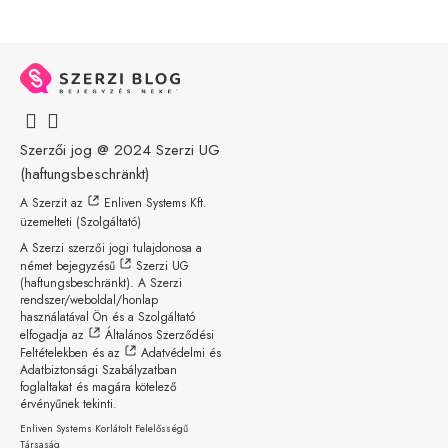
Szerzői jog @ 2024
Szerzi UG
(haftungsbeschränkt)
A Szerzit az
Enliven Systems Kft.
üzemelteti (Szolgáltató)
A Szerzi szerzői jogi tulajdonosa a
német bejegyzésű
Szerzi UG
(haftungsbeschränkt)
. A Szerzi
rendszer/weboldal/honlap
használatával Ön és a Szolgáltató
elfogadja az
Általános Szerződési
Feltételekben
és az
Adatvédelmi és
Adatbiztonsági Szabályzatban
foglaltakat és magára kötelező
érvényűnek tekinti.
Enliven Systems Korlátolt Felelősségű
Társaság