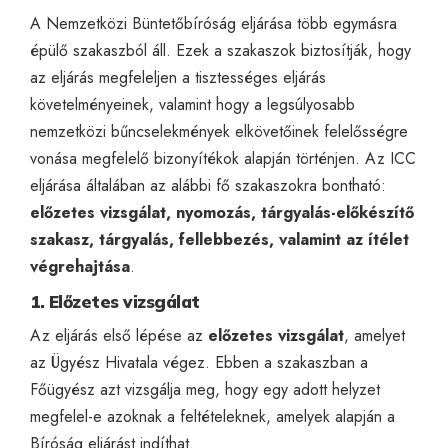
A Nemzetközi Büntetőbíróság eljárása több egymásra
épülő szakaszból áll. Ezek a szakaszok biztosítják, hogy
az eljárás megfeleljen a tisztességes eljárás
követelményeinek, valamint hogy a legsúlyosabb
nemzetközi bűncselekmények elkövetőinek felelősségre
vonása megfelelő bizonyítékok alapján történjen. Az ICC
eljárása általában az alábbi fő szakaszokra bontható:
előzetes vizsgálat, nyomozás, tárgyalás-előkészítő
szakasz, tárgyalás, fellebbezés, valamint az ítélet
végrehajtása
.
1. Előzetes vizsgálat
Az eljárás első lépése az
előzetes vizsgálat
, amelyet
az Ügyész Hivatala végez. Ebben a szakaszban a
Főügyész azt vizsgálja meg, hogy egy adott helyzet
megfelel-e azoknak a feltételeknek, amelyek alapján a
Bíróság eljárást indíthat.