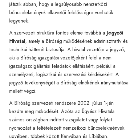
játszik abban, hogy a legsúlyosabb nemzetközi
bűncselekmények elkövetői felelősségre vonhatók
legyenek.
A szervezeti struktúra fontos eleme továbbá a
Jegyzői
Hivatal
, amely a Bíróság működésének adminisztratív és
technikai hátterét biztosítja. A hivatal vezetője a jegyző,
aki a Bíróság igazgatási vezetőjeként felel a nem
igazságszolgáltatási feladatok ellátásáért, például a
személyzeti, logisztikai és szervezési kérdésekért. A
jegyző tevékenységét a Bíróság elnökének iránymutatása
mellett végzi.
A Bíróság szervezeti rendszere 2002. július 1-jén
kezdte meg működését. Azóta az Ügyész Hivatala
számos országban indított vizsgálatot vagy folytat
nyomozást a feltételezett nemzetközi bűncselekmények
ügyében, többek között Kenyában és Líbiában.