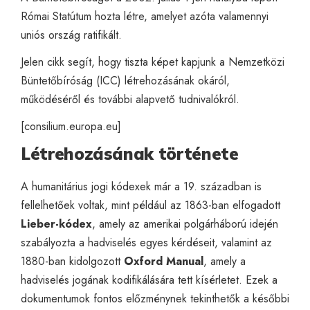
Római Statútum hozta létre, amelyet azóta valamennyi
uniós ország ratifikált.
Jelen cikk segít, hogy tiszta képet kapjunk a Nemzetközi
Büntetőbíróság (ICC) létrehozásának okáról,
működéséről és további alapvető tudnivalókról.
[
consilium.europa.eu
]
Létrehozásának története
A humanitárius jogi kódexek már a 19. században is
fellelhetőek voltak, mint például az 1863-ban elfogadott
Lieber-kódex
, amely az amerikai polgárháború idején
szabályozta a hadviselés egyes kérdéseit, valamint az
1880-ban kidolgozott
Oxford Manual
, amely a
hadviselés jogának kodifikálására tett kísérletet. Ezek a
dokumentumok fontos előzménynek tekinthetők a későbbi