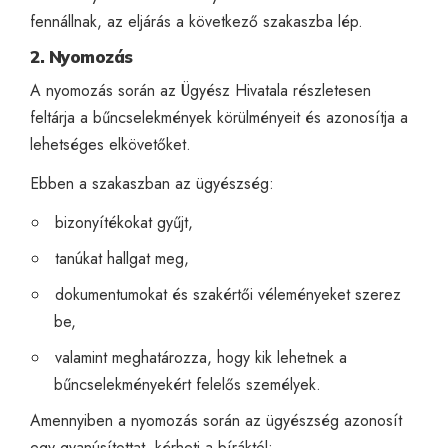
fennállnak, az eljárás a következő szakaszba lép.
2. Nyomozás
A nyomozás során az Ügyész Hivatala részletesen
feltárja a bűncselekmények körülményeit és azonosítja a
lehetséges elkövetőket.
Ebben a szakaszban az ügyészség:
bizonyítékokat gyűjt,
tanúkat hallgat meg,
dokumentumokat és szakértői véleményeket szerez
be,
valamint meghatározza, hogy kik lehetnek a
bűncselekményekért felelős személyek.
Amennyiben a nyomozás során az ügyészség azonosít
egy gyanúsítottat, kérheti a bíráktól: