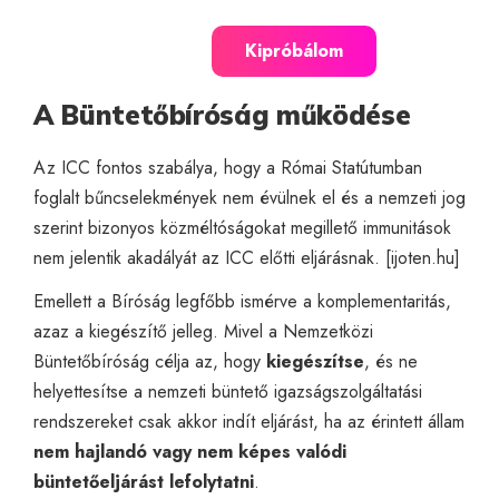
Kipróbálom
A Büntetőbíróság működése
Az ICC fontos szabálya, hogy a Római Statútumban
foglalt bűncselekmények nem évülnek el és a nemzeti jog
szerint bizonyos közméltóságokat megillető immunitások
nem jelentik akadályát az ICC előtti eljárásnak. [
ijoten.hu
]
Emellett a Bíróság legfőbb ismérve a komplementaritás,
azaz a kiegészítő jelleg. Mivel a Nemzetközi
Büntetőbíróság célja az, hogy
kiegészítse
, és ne
helyettesítse a nemzeti büntető igazságszolgáltatási
rendszereket csak akkor indít eljárást, ha az érintett állam
nem hajlandó vagy nem képes valódi
büntetőeljárást lefolytatni
.