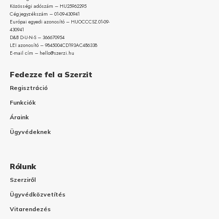
Közösségi adószám – HU25962295
Cégjegyzékszám – 01-09-
430941
Európai egyedi azonosító – HUOCCCSZ.01-09-
430941
D&B D-U-N-S – 366670954
LEI azonosító – 9845004CD193AC4B6338
E-mail cím – hello@szerzi.hu
Fedezze fel a Szerzit
Regisztráció
Funkciók
Áraink
Ügyvédeknek
Rólunk
Szerziről
Ügyvédközvetítés
Vitarendezés