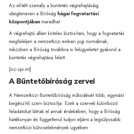
Az elítélt személy a büntetés végrehajtásáig
ideiglenesen a Bíróság
hágai fogvatartási
központjában
maradhat.
A végrehajtó állam köteles biztosítani, hogy a fogvatartás
megfeleljen a nemzetközi emberi jogi normáknak,
miközben a Bíróság továbbra is felügyeletet gyakorol a
büntetés végrehajtása felett.
[
icc-cpi.int
]
A Büntetőbíróság zervei
A Nemzetközi Büntetőbíróság működését több, egymást
kiegészítő szerv biztosítja. Ezek a szervek különböző
feladatokat látnak el annak érdekében, hogy a Bíróság
hatékonyan és függetlenül tudjon eljárni a legsúlyosabb
nemzetközi bűncselekmények ügyében.