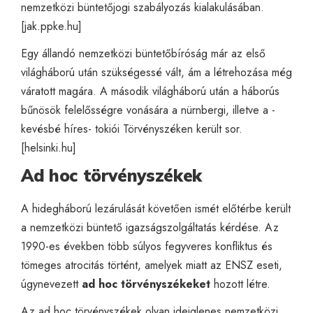
nemzetközi büntetőjogi szabályozás kialakulásában.
[
jak.ppke.hu
]
Egy állandó nemzetközi büntetőbíróság már az első
világháború után szükségessé vált, ám a létrehozása még
váratott magára. A második világháború után a háborús
bűnösök felelősségre vonására a nürnbergi, illetve a -
kevésbé híres- tokiói Törvényszéken került sor.
[
helsinki.hu
]
Ad hoc törvényszékek
A hidegháború lezárulását követően ismét előtérbe került
a nemzetközi büntető igazságszolgáltatás kérdése. Az
1990-es években több súlyos fegyveres konfliktus és
tömeges atrocitás történt, amelyek miatt az ENSZ eseti,
úgynevezett
ad hoc törvényszékeket
hozott létre.
Az ad hoc törvényszékek olyan ideiglenes nemzetközi