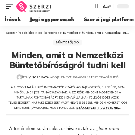
Aa
Írások
Jogi egypercesek
Szerzi jogi platform
Szerzi hírek és blog
>
Jogi kategóriák
>
Büntetőjog
>
Minden, amit a Nemzetközi Büntetőbíróságról tudni kell
BÜNTETŐJOG
Minden, amit a Nemzetközi
Büntetőbíróságról tudni kell
ÍRTA:
VINCZE KATA
MEGJELENÍTVE 2026-03-29
13 PERC OLVASÁSI IDŐ
A BLOGON TALÁLHATÓ INFORMÁCIÓK KIZÁRÓLAG TÁJÉKOZTATÓ JELLEGŰEK, NEM
MINŐSÜLNEK JOGI TANÁCSADÁSNAK. A SZERZŐK MINDENT MEGTESZNEK A
TARTALMAK PONTOSSÁGÁÉRT, DE NEM VÁLLALNAK FELELŐSSÉGET AZOK
TELJESSÉGÉÉRT, NAPRAKÉSZSÉGÉÉRT VAGY HELYESSÉGÉÉRT. MINDEN KONKRÉT JOGI
KÉRDÉSBEN JAVASOLJUK, HOGY FORDULJON
SZAKKÉPZETT ÜGYVÉDHEZ
.
A történelem során sokszor hivatkoztak az
„Inter arma