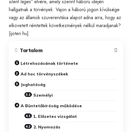
silent leges”
elvére, amely szerint háború idején
hallgatnak a törvények.
Vajon a háború jogon kívülisége
vagy az államok szuverenitása alapot adna arra, hogy az
elkövetett rémtettek következmények nélkül maradjanak?
[
ijoten.hu
]
Tartalom
Létrehozásának története
Ad hoc törvényszékek
Joghatóság
Személyi
A Büntetőbíróság működése
1. Előzetes vizsgálat
2. Nyomozás