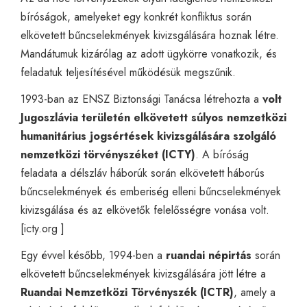
bíróságok, amelyeket egy konkrét konfliktus során
elkövetett bűncselekmények kivizsgálására hoznak létre.
Mandátumuk kizárólag az adott ügykörre vonatkozik, és
feladatuk teljesítésével működésük megszűnik.
1993-ban az ENSZ Biztonsági Tanácsa létrehozta a
volt
Jugoszlávia területén elkövetett súlyos nemzetközi
humanitárius jogsértések kivizsgálására szolgáló
nemzetközi törvényszéket (ICTY)
. A bíróság
feladata a délszláv háborúk során elkövetett háborús
bűncselekmények és emberiség elleni bűncselekmények
kivizsgálása és az elkövetők felelősségre vonása volt.
[
icty.org
]
Egy évvel később, 1994-ben a
ruandai népirtás
során
elkövetett bűncselekmények kivizsgálására jött létre a
Ruandai Nemzetközi Törvényszék (ICTR)
, amely a