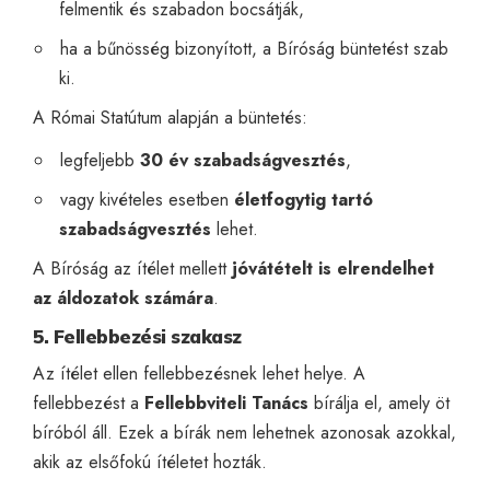
felmentik és szabadon bocsátják,
ha a bűnösség bizonyított, a Bíróság büntetést szab
ki.
A Római Statútum alapján a büntetés:
legfeljebb
30 év szabadságvesztés
,
vagy kivételes esetben
életfogytig tartó
szabadságvesztés
lehet.
A Bíróság az ítélet mellett
jóvátételt is elrendelhet
az áldozatok számára
.
5. Fellebbezési szakasz
Az ítélet ellen fellebbezésnek lehet helye. A
fellebbezést a
Fellebbviteli Tanács
bírálja el, amely öt
bíróból áll. Ezek a bírák nem lehetnek azonosak azokkal,
akik az elsőfokú ítéletet hozták.