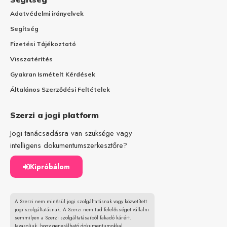
Adatvédelmi irányelvek
Segítség
Fizetési Tájékoztató
Visszatérítés
Gyakran Ismételt Kérdések
Általános Szerződési Feltételek
Szerzi a jogi platform
Jogi tanácsadásra van szüksége vagy
intelligens dokumentumszerkesztőre?
Kipróbálom
A Szerzi nem minősül jogi szolgáltatásnak vagy közvetített
jogi szolgáltatásnak. A Szerzi nem tud felelősséget vállalni
semmilyen a Szerzi szolgáltatásaiból fakadó kárért.
Javasoljuk, hogy generálható dokumentumokkal