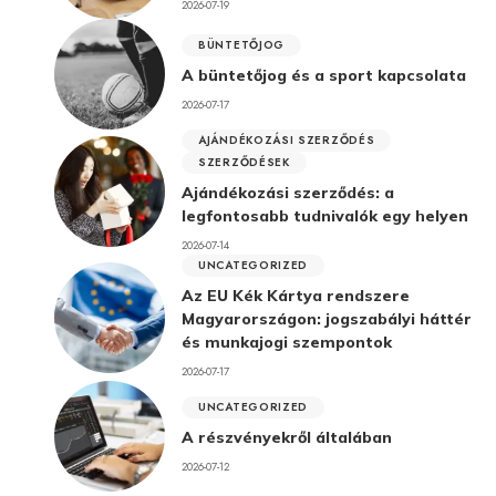
2026-07-19
BÜNTETŐJOG
A büntetőjog és a sport kapcsolata
2026-07-17
AJÁNDÉKOZÁSI SZERZŐDÉS
SZERZŐDÉSEK
Ajándékozási szerződés: a
legfontosabb tudnivalók egy helyen
2026-07-14
UNCATEGORIZED
Az EU Kék Kártya rendszere
Magyarországon: jogszabályi háttér
és munkajogi szempontok
2026-07-17
UNCATEGORIZED
A részvényekről általában
2026-07-12