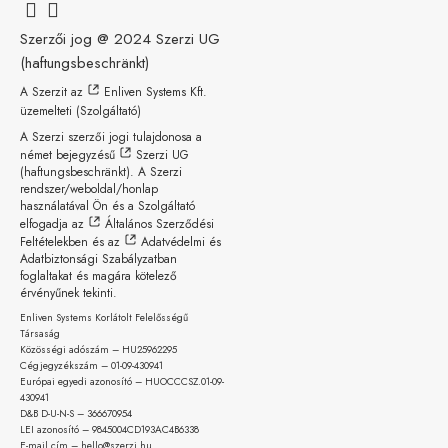
Szerzői jog @ 2024
Szerzi UG
(haftungsbeschränkt)
A Szerzit az
Enliven Systems Kft.
üzemelteti (Szolgáltató)
A Szerzi szerzői jogi tulajdonosa a
német bejegyzésű
Szerzi UG
(haftungsbeschränkt)
. A Szerzi
rendszer/weboldal/honlap
használatával Ön és a Szolgáltató
elfogadja az
Általános Szerződési
Feltételekben
és az
Adatvédelmi és
Adatbiztonsági Szabályzatban
foglaltakat és magára kötelező
érvényűnek tekinti.
Enliven Systems Korlátolt Felelősségű
Társaság
Közösségi adószám – HU25962295
Cégjegyzékszám – 01-09-
430941
Európai egyedi azonosító – HUOCCCSZ.01-09-
430941
D&B D-U-N-S – 366670954
LEI azonosító – 9845004CD193AC4B6338
E-mail cím – hello@szerzi.hu