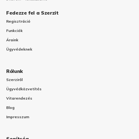
Fedezze fel a Szerzit
Regisztráció
Funkciók
Áraink
Ügyvédeknek
Rólunk
Szerziről
Ügyvédközvetítés
Vitarendezés
Blog
Impresszum
Segítség