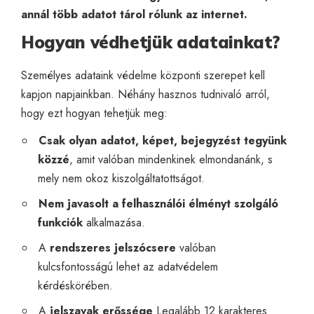
annál több adatot tárol rólunk az internet.
Hogyan védhetjük adatainkat?
Személyes adataink védelme központi szerepet kell
kapjon napjainkban. Néhány hasznos tudnivaló arról,
hogy ezt hogyan tehetjük meg:
Csak olyan adatot, képet, bejegyzést tegyünk
közzé
, amit valóban mindenkinek elmondanánk, s
mely nem okoz kiszolgáltatottságot.
Nem javasolt a felhasználói élményt szolgáló
funkciók
alkalmazása.
A
rendszeres jelszócsere
valóban
kulcsfontosságú lehet az adatvédelem
kérdéskörében.
A
jelszavak erőssége
Legalább 12 karakteres