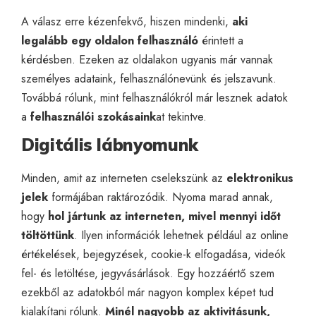
A válasz erre kézenfekvő, hiszen mindenki,
aki
legalább egy oldalon felhasználó
érintett a
kérdésben. Ezeken az oldalakon ugyanis már vannak
személyes adataink, felhasználónevünk és jelszavunk.
Továbbá rólunk, mint felhasználókról már lesznek adatok
a
felhasználói
szokásaink
at tekintve.
Digitális lábnyomunk
Minden, amit az interneten cselekszünk az
elektronikus
jelek
formájában raktározódik. Nyoma marad annak,
hogy
hol jártunk az interneten, mivel mennyi időt
töltöttünk
. Ilyen információk lehetnek például az online
értékelések, bejegyzések, cookie-k elfogadása, videók
fel- és letöltése, jegyvásárlások. Egy hozzáértő szem
ezekből az adatokból már nagyon komplex képet tud
kialakítani rólunk.
Minél nagyobb az aktivitásunk,