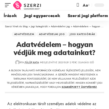
Aa
Írások
Jogi egypercesek
Szerzi jogi platform
Szerzi hírek és blog
>
Jogi kategóriák
>
Adatvédelmi jog
>
Adatvédelem – hogyan védjük meg adatainkat?
ADATVÉDELEM
ADATVÉDELMI JOG
JOGI KATEGÓRIÁK
Adatvédelem – hogyan
védjük meg adatainkat?
ÍRTA:
FÜLÖP KATA
MEGJELENÍTVE 2023-10-29
2 PERC OLVASÁSI IDŐ
A BLOGON TALÁLHATÓ INFORMÁCIÓK KIZÁRÓLAG TÁJÉKOZTATÓ JELLEGŰEK, NEM
MINŐSÜLNEK JOGI TANÁCSADÁSNAK. A SZERZŐK MINDENT MEGTESZNEK A
TARTALMAK PONTOSSÁGÁÉRT, DE NEM VÁLLALNAK FELELŐSSÉGET AZOK
TELJESSÉGÉÉRT, NAPRAKÉSZSÉGÉÉRT VAGY HELYESSÉGÉÉRT. MINDEN KONKRÉT JOGI
KÉRDÉSBEN JAVASOLJUK, HOGY FORDULJON
SZAKKÉPZETT ÜGYVÉDHEZ
.
Az elektronikusan tárolt személyes adatok védelme az