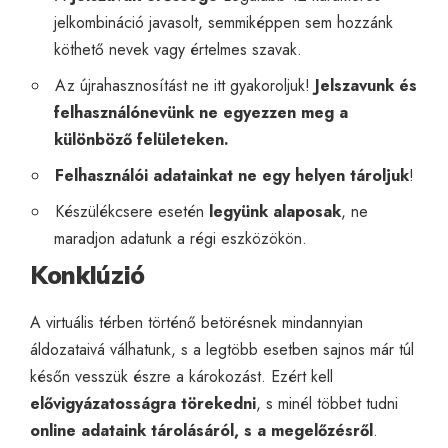
jelkombináció javasolt, semmiképpen sem hozzánk
köthető nevek vagy értelmes szavak.
Az újrahasznosítást ne itt gyakoroljuk!
Jelszavunk és
felhasználónevünk ne egyezzen meg a
különböző felületeken.
Felhasználói adatainkat ne egy helyen tároljuk
!
Készülékcsere esetén
legyünk alaposak
, ne
maradjon adatunk a régi eszközökön.
Konklúzió
A virtuális térben történő betörésnek mindannyian
áldozataivá válhatunk, s a legtöbb esetben sajnos már túl
későn vesszük észre a károkozást. Ezért kell
elővigyázatosságra törekedni
, s minél többet tudni
online adataink tárolásáról, s a megelőzésről
.