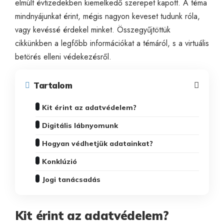
elmúlt évtizedekben kiemelkedő szerepet kapott. A téma
mindnyájunkat érint, mégis nagyon keveset tudunk róla,
vagy kevéssé érdekel minket. Összegyűjtöttük
cikkünkben a legfőbb információkat a témáról, s a virtuális
betörés elleni védekezésről.
Tartalom
Kit érint az adatvédelem?
Digitális lábnyomunk
Hogyan védhetjük adatainkat?
Konklúzió
Jogi tanácsadás
Kit érint az adatvédelem?