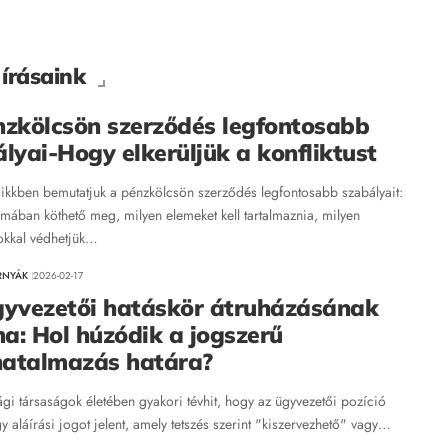
írásaink
nzkölcsön szerződés legfontosabb
lyai-Hogy elkerüljük a konfliktust
ikkben bemutatjuk a pénzkölcsön szerződés legfontosabb szabályait:
rmában köthető meg, milyen elemeket kell tartalmaznia, milyen
kokkal védhetjük…
ORNYÁK
2026-02-17
gyvezetői hatáskör átruházásának
ma: Hol húzódik a jogszerű
atalmazás határa?
gi társaságok életében gyakori tévhit, hogy az ügyvezetői pozíció
 aláírási jogot jelent, amely tetszés szerint "kiszervezhető" vagy…