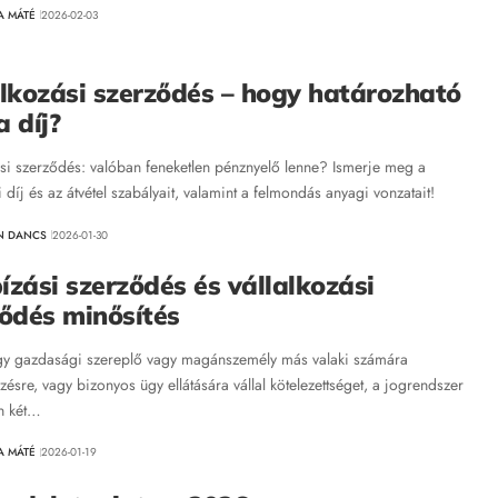
A MÁTÉ
2026-02-03
lkozási szerződés – hogy határozható
 díj?
ási szerződés: valóban feneketlen pénznyelő lenne? Ismerje meg a
i díj és az átvétel szabályait, valamint a felmondás anyagi vonzatait!
N DANCS
2026-01-30
zási szerződés és vállalkozási
ődés minősítés
y gazdasági szereplő vagy magánszemély más valaki számára
ésre, vagy bizonyos ügy ellátására vállal kötelezettséget, a jogrendszer
n két…
A MÁTÉ
2026-01-19