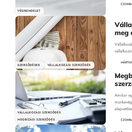
CZOMB
VÉGRENDELET
Válla
meg a
Vállalkoz
vállalkozó
MÁRTO
SZERZŐDÉSEK
VÁLLALKOZÁSI SZERZŐDÉS
Megbí
szerz
Amikor eg
munkavégz
alapvetőe
VÁLLALKOZÁSI SZERZŐDÉS
MEGBÍZÁSI SZERZŐDÉS
CZOMB