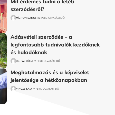
Mit érdemes tudni a letéti
szerződésről?
MÁRTON DANCS
12 PERC OLVASÁSI IDŐ
Adásvételi szerződés – a
legfontosabb tudnivalók kezdőknek
és haladóknak
DR. PÁL DÓRA
9 PERC OLVASÁSI IDŐ
Meghatalmazás és a képviselet
jelentősége a hétköznapokban
VINCZE KATA
9 PERC OLVASÁSI IDŐ