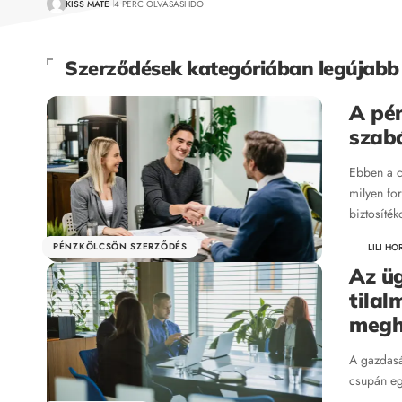
KISS MÁTÉ
4 PERC OLVASÁSI IDŐ
Szerződések kategóriában legújabb 
A pé
szabá
Ebben a c
milyen fo
biztosíté
PÉNZKÖLCSÖN SZERZŐDÉS
LILI H
Az ü
tilal
megh
A gazdasá
csupán egy