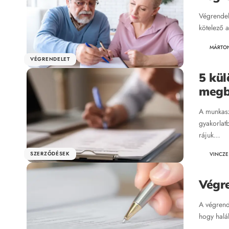
Végrendel
kötelező 
MÁRTO
VÉGRENDELET
5 kül
megbí
A munkasz
gyakorlat
rájuk…
SZERZŐDÉSEK
VINCZE
Végre
A végrend
hogy halá