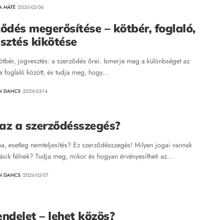
A MÁTÉ
2026-02-06
ődés megerősítése – kötbér, foglaló,
sztés kikötése
kötbér, jogvesztés: a szerződés őrei. Ismerje meg a különbséget az
 a foglaló között, és tudja meg, hogy…
N DANCS
2026-03-14
 az a szerződésszegés?
ba, esetleg nemteljesítés? Ez szerződésszegés! Milyen jogai vannak
ásik félnek? Tudja meg, mikor és hogyan érvényesítheti az…
N DANCS
2026-02-07
ndelet – lehet közös?