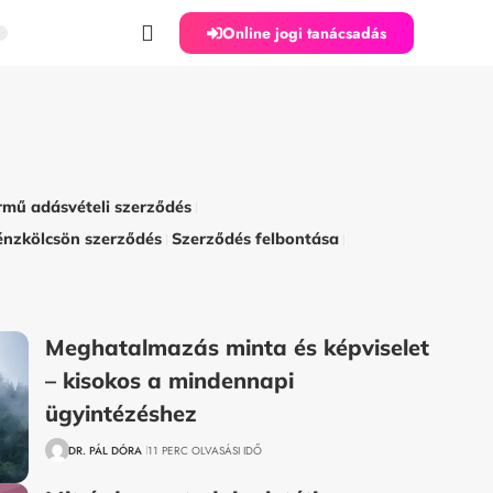
Online jogi tanácsadás
rmű adásvételi szerződés
énzkölcsön szerződés
Szerződés felbontása
Meghatalmazás minta és képviselet
– kisokos a mindennapi
ügyintézéshez
DR. PÁL DÓRA
11 PERC OLVASÁSI IDŐ