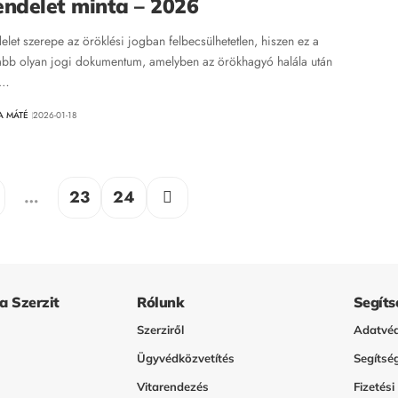
endelet minta – 2026
elet szerepe az öröklési jogban felbecsülhetetlen, hiszen ez a
abb olyan jogi dokumentum, amelyben az örökhagyó halála után
n…
A MÁTÉ
2026-01-18
…
23
24
 a Szerzit
Rólunk
Segíts
Szerziről
Adatvéd
Ügyvédközvetítés
Segítsé
Vitarendezés
Fizetési