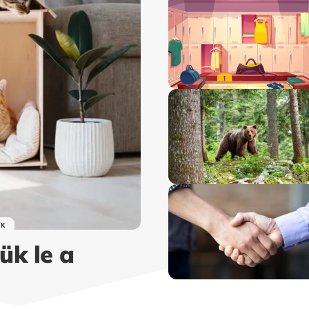
EK
ük le a