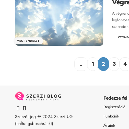
Végr
A végrend
legfontos
szabado
CZOMB
VÉGRENDELET
1
2
3
4
Fedezze fel
Regisztráció
Szerzői jog @ 2024
Szerzi UG
Funkciók
(haftungsbeschränkt)
Áraink