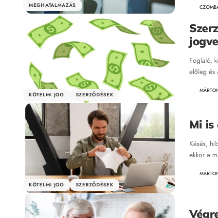
MEGHATALMAZÁS
CZOMB
Szerz
jogve
Foglaló, 
előleg és
MÁRTO
KÖTELMI JOG
SZERZŐDÉSEK
Mi is
Késés, hi
ekkor a m
MÁRTO
KÖTELMI JOG
SZERZŐDÉSEK
Végre