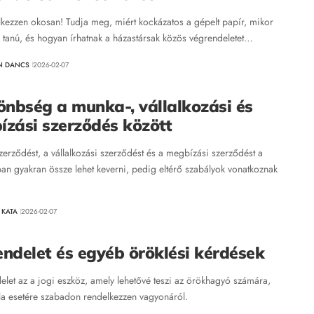
kezzen okosan! Tudja meg, miért kockázatos a gépelt papír, mikor
a tanú, és hogyan írhatnak a házastársak közös végrendeletet…
N DANCS
2026-02-07
önbség a munka-, vállalkozási és
zási szerződés között
erződést, a vállalkozási szerződést és a megbízási szerződést a
ban gyakran össze lehet keverni, pedig eltérő szabályok vonatkoznak
 KATA
2026-02-07
ndelet és egyéb öröklési kérdések
elet az a jogi eszköz, amely lehetővé teszi az örökhagyó számára,
la esetére szabadon rendelkezzen vagyonáról.