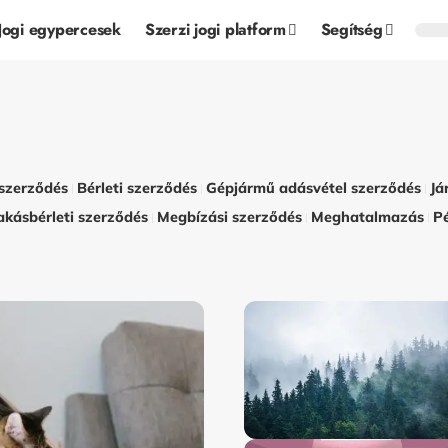
Jogi egypercesek
Szerzi jogi platform
Segítség
szerződés
Bérleti szerződés
Gépjármű adásvétel szerződés
Já
akásbérleti szerződés
Megbízási szerződés
Meghatalmazás
P