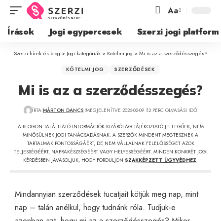
Aa
Írások
Jogi egypercesek
Szerzi jogi platform
Szerzi hírek és blog
>
Jogi kategóriák
>
Kötelmi jog
>
Mi is az a szerződésszegés?
KÖTELMI JOG
SZERZŐDÉSEK
Mi is az a szerződésszegés?
ÍRTA:
MÁRTON DANCS
MEGJELENÍTVE 2026-02-09
12 PERC OLVASÁSI IDŐ
A BLOGON TALÁLHATÓ INFORMÁCIÓK KIZÁRÓLAG TÁJÉKOZTATÓ JELLEGŰEK, NEM
MINŐSÜLNEK JOGI TANÁCSADÁSNAK. A SZERZŐK MINDENT MEGTESZNEK A
TARTALMAK PONTOSSÁGÁÉRT, DE NEM VÁLLALNAK FELELŐSSÉGET AZOK
TELJESSÉGÉÉRT, NAPRAKÉSZSÉGÉÉRT VAGY HELYESSÉGÉÉRT. MINDEN KONKRÉT JOGI
KÉRDÉSBEN JAVASOLJUK, HOGY FORDULJON
SZAKKÉPZETT ÜGYVÉDHEZ
.
Mindannyian szerződések tucatjait kötjük meg nap, mint
nap – talán anélkül, hogy tudnánk róla. Tudjuk-e
azonban azt, hogy mi az a szerződésszegés? Mikor