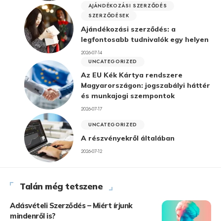
AJÁNDÉKOZÁSI SZERZŐDÉS
SZERZŐDÉSEK
Ajándékozási szerződés: a
legfontosabb tudnivalók egy helyen
2026-07-14
UNCATEGORIZED
Az EU Kék Kártya rendszere
Magyarországon: jogszabályi háttér
és munkajogi szempontok
2026-07-17
UNCATEGORIZED
A részvényekről általában
2026-07-12
Talán még tetszene
Adásvételi Szerződés – Miért írjunk
mindenről is?