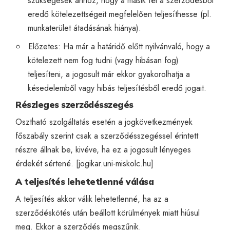
szükségesek ahhoz, hogy a másik fél a szerződésből
eredő kötelezettségeit megfelelően teljesíthesse (pl.
munkaterület átadásának hiánya).
Előzetes: Ha már a határidő előtt nyilvánvaló, hogy a
kötelezett nem fog tudni (vagy hibásan fog)
teljesíteni, a jogosult már ekkor gyakorolhatja a
késedelemből vagy hibás teljesítésből eredő jogait.
Részleges szerződésszegés
Osztható szolgáltatás esetén a jogkövetkezmények
főszabály szerint csak a szerződésszegéssel érintett
részre állnak be, kivéve, ha ez a jogosult lényeges
érdekét sértené. [
jogikar.uni-miskolc.hu
]
A teljesítés lehetetlenné válása
A teljesítés akkor válik lehetetlenné, ha az a
szerződéskötés után beállott körülmények miatt hiúsul
meg. Ekkor a szerződés megszűnik.