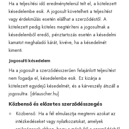
Ha a teljesítési idő eredménytelenül telt el, a kötelezett
késedelembe esik. A jogosult követelheti a teljesítést
vagy érdekmúlás esetén elállhat a szerződéstől. A
kötelezett pedig köteles megtéríteni a jogosultnak a
késedelemből eredő, pénztartozás esetén a késedelmi
kamatot meghaladó kárát, kivéve, ha a késedelmét
kimenti.
Jogosulti késedelem
Ha a jogosult a szerződésszerűen felajánlott teljesítést
nem fogadja el, késedelembe esik. Ez kizárja a
kötelezett egyidejű késedelmét, és a kárveszély átszáll a
jogosultra. [
drlauscher.hu
]
Közbenső és előzetes szerződésszegés
Közbenső: Ha a fél elmulasztja megtenni azokat az
intézkedéseket vagy nyilatkozatokat, amelyek