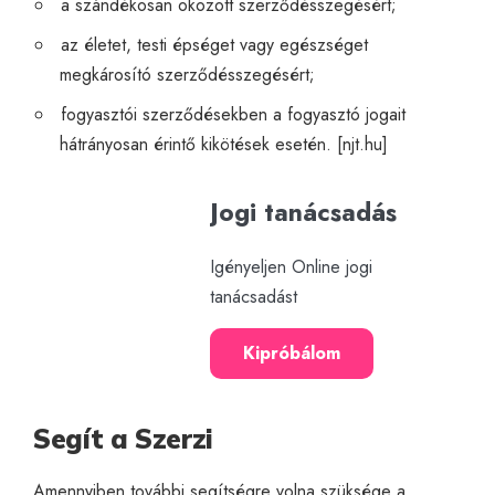
a szándékosan okozott szerződésszegésért;
az életet, testi épséget vagy egészséget
megkárosító szerződésszegésért;
fogyasztói szerződésekben a fogyasztó jogait
hátrányosan érintő kikötések esetén. [
njt.hu
]
Jogi tanácsadás
Igényeljen Online jogi
tanácsadást
Kipróbálom
Segít a Szerzi
Amennyiben további segítségre volna szüksége a