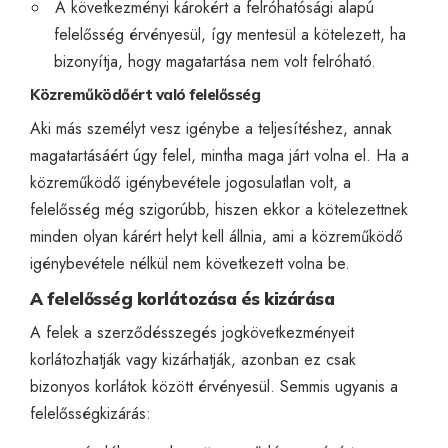
A következményi károkért a felróhatósági alapú
felelősség érvényesül, így mentesül a kötelezett, ha
bizonyítja, hogy magatartása nem volt felróható.
Közreműködőért való felelősség
Aki más személyt vesz igénybe a teljesítéshez, annak
magatartásáért úgy felel, mintha maga járt volna el. Ha a
közreműködő igénybevétele jogosulatlan volt, a
felelősség még szigorúbb, hiszen ekkor a kötelezettnek
minden olyan kárért helyt kell állnia, ami a közreműködő
igénybevétele nélkül nem következett volna be.
A felelősség korlátozása és kizárása
A felek a szerződésszegés jogkövetkezményeit
korlátozhatják vagy kizárhatják, azonban ez csak
bizonyos korlátok között érvényesül. Semmis ugyanis a
felelősségkizárás: