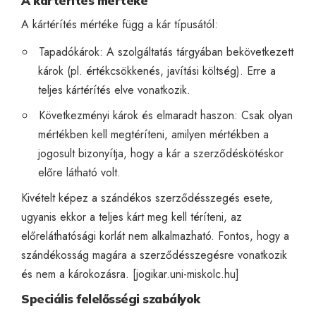
A kártérítés mértéke
A kártérítés mértéke függ a kár típusától:
Tapadókárok: A szolgáltatás tárgyában bekövetkezett
károk (pl. értékcsökkenés, javítási költség). Erre a
teljes kártérítés elve vonatkozik.
Következményi károk és elmaradt haszon: Csak olyan
mértékben kell megtéríteni, amilyen mértékben a
jogosult bizonyítja, hogy a kár a szerződéskötéskor
előre látható volt.
Kivételt képez a szándékos szerződésszegés esete,
ugyanis ekkor a teljes kárt meg kell téríteni, az
előreláthatósági korlát nem alkalmazható. Fontos, hogy a
szándékosság magára a szerződésszegésre vonatkozik
és nem a károkozásra. [
jogikar.uni-miskolc.hu
]
Speciális felelősségi szabályok