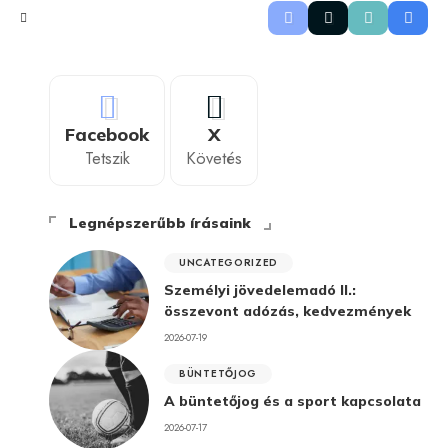
Facebook
X
Tetszik
Követés
Legnépszerűbb írásaink
UNCATEGORIZED
Személyi jövedelemadó II.:
összevont adózás, kedvezmények
2026-07-19
BÜNTETŐJOG
A büntetőjog és a sport kapcsolata
2026-07-17