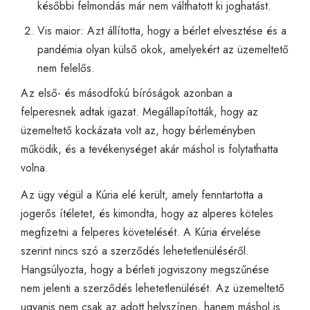
későbbi felmondás már nem válthatott ki joghatást.
Vis maior: Azt állította, hogy a bérlet elvesztése és a
pandémia olyan külső okok, amelyekért az üzemeltető
nem felelős.
Az első- és másodfokú bíróságok azonban a
felperesnek adtak igazat. Megállapították, hogy az
üzemeltető kockázata volt az, hogy bérleményben
működik, és a tevékenységet akár máshol is folytathatta
volna.
Az ügy végül a Kúria elé került, amely fenntartotta a
jogerős ítéletet, és kimondta, hogy az alperes köteles
megfizetni a felperes követelését. A Kúria érvelése
szerint nincs szó a szerződés lehetetlenüléséről.
Hangsúlyozta, hogy a bérleti jogviszony megszűnése
nem jelenti a szerződés lehetetlenülését. Az üzemeltető
ugyanis nem csak az adott helyszínen, hanem máshol is