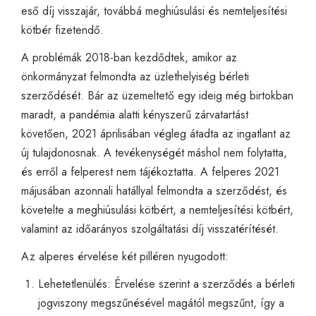
eső díj visszajár, továbbá meghiúsulási és nemteljesítési
kötbér fizetendő.
A problémák 2018-ban kezdődtek, amikor az
önkormányzat felmondta az üzlethelyiség bérleti
szerződését. Bár az üzemeltető egy ideig még birtokban
maradt, a pandémia alatti kényszerű zárvatartást
követően, 2021 áprilisában végleg átadta az ingatlant az
új tulajdonosnak. A tevékenységét máshol nem folytatta,
és erről a felperest nem tájékoztatta. A felperes 2021
májusában azonnali hatállyal felmondta a szerződést, és
követelte a meghiúsulási kötbért, a nemteljesítési kötbért,
valamint az időarányos szolgáltatási díj visszatérítését.
Az alperes érvelése két pilléren nyugodott:
Lehetetlenülés: Érvelése szerint a szerződés a bérleti
jogviszony megszűnésével magától megszűnt, így a