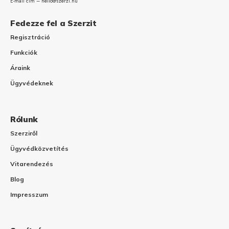
E-mail cím – hello@szerzi.hu
Fedezze fel a Szerzit
Regisztráció
Funkciók
Áraink
Ügyvédeknek
Rólunk
Szerziről
Ügyvédközvetítés
Vitarendezés
Blog
Impresszum