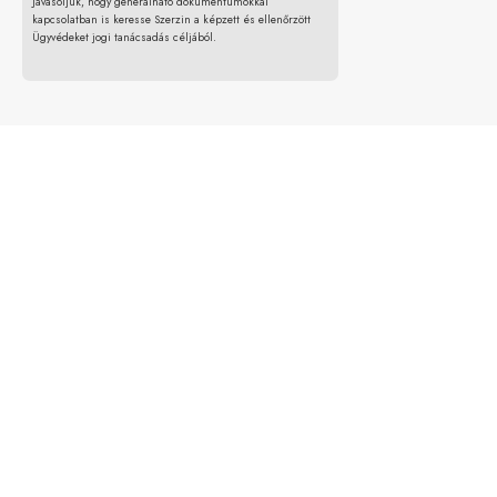
Javasoljuk, hogy generálható dokumentumokkal
kapcsolatban is keresse Szerzin a képzett és ellenőrzött
Ügyvédeket jogi tanácsadás céljából.