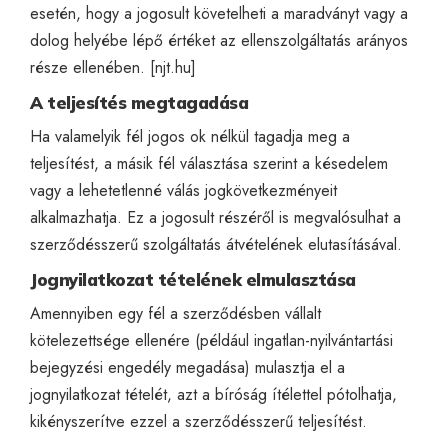
esetén, hogy a jogosult követelheti a maradványt vagy a
dolog helyébe lépő értéket az ellenszolgáltatás arányos
része ellenében. [
njt.hu
]
A teljesítés megtagadása
Ha valamelyik fél jogos ok nélkül tagadja meg a
teljesítést, a másik fél választása szerint a késedelem
vagy a lehetetlenné válás jogkövetkezményeit
alkalmazhatja. Ez a jogosult részéről is megvalósulhat a
szerződésszerű szolgáltatás átvételének elutasításával.
Jognyilatkozat tételének elmulasztása
Amennyiben egy fél a szerződésben vállalt
kötelezettsége ellenére (például ingatlan-nyilvántartási
bejegyzési engedély megadása) mulasztja el a
jognyilatkozat tételét, azt a bíróság ítélettel pótolhatja,
kikényszerítve ezzel a szerződésszerű teljesítést.