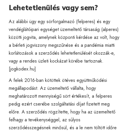
Lehetetlenülés vagy sem?
Az alábbi ügy egy sörforgalmazó (felperes) és egy
vendéglátóipari egységet üzemeltető társaság (alperes)
közötti jogvita, amelynek központi kérdése az volt, hogy
a bérleti jogviszony megszűnése és a pandémia miatti
korlátozások a szerződés lehetetlenülését okozzák-e,
vagy a rendes üzleti kockázat körébe tartoznak.
[
jogkodex.hu
]
A felek 2016-ban kötöttek ötéves együttműködési
megállapodást. Az üzemeltető vállalta, hogy
meghatározott mennyiségű sört értékesít, a felperes
pedig ezért cserébe szolgáltatási díjat fizetett meg
előre. A szerződés rögzítette, hogy ha az üzemeltető
felhagy a tevékenységgel, az súlyos
szerződésszegésnek minősül, és a le nem töltött időre