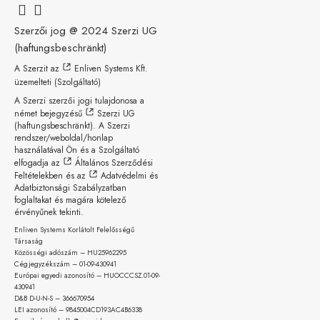
Szerzői jog @ 2024
Szerzi UG
(haftungsbeschränkt)
A Szerzit az
Enliven Systems Kft.
üzemelteti (Szolgáltató)
A Szerzi szerzői jogi tulajdonosa a
német bejegyzésű
Szerzi UG
(haftungsbeschränkt)
. A Szerzi
rendszer/weboldal/honlap
használatával Ön és a Szolgáltató
elfogadja az
Általános Szerződési
Feltételekben
és az
Adatvédelmi és
Adatbiztonsági Szabályzatban
foglaltakat és magára kötelező
érvényűnek tekinti.
Enliven Systems Korlátolt Felelősségű
Társaság
Közösségi adószám – HU25962295
Cégjegyzékszám – 01-09-
430941
Európai egyedi azonosító – HUOCCCSZ.01-09-
430941
D&B D-U-N-S – 366670954
LEI azonosító – 9845004CD193AC4B6338