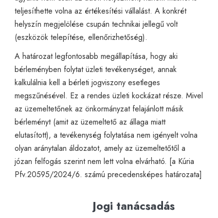
teljesíthette volna az értékesítési vállalást. A konkrét
helyszín megjelölése csupán technikai jellegű volt
(eszközök telepítése, ellenőrizhetőség).
A határozat legfontosabb megállapítása, hogy aki
bérleményben folytat üzleti tevékenységet, annak
kalkulálnia kell a bérleti jogviszony esetleges
megszűnésével. Ez a rendes üzleti kockázat része. Mivel
az üzemeltetőnek az önkormányzat felajánlott másik
bérleményt (amit az üzemeltető az állaga miatt
elutasított), a tevékenység folytatása nem igényelt volna
olyan aránytalan áldozatot, amely az üzemeltetőtől a
józan felfogás szerint nem lett volna elvárható. [a Kúria
Pfv.20595/2024/6. számú precedensképes határozata]
Jogi tanácsadás