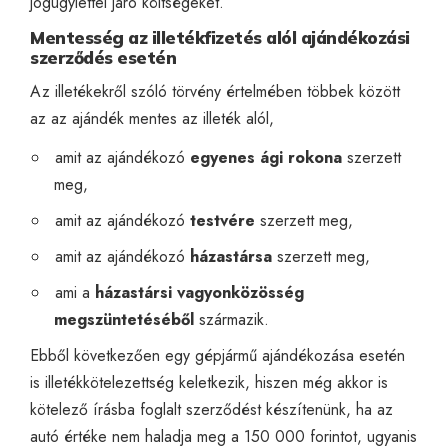
jogügylettel járó költségeket.
Mentesség az illetékfizetés alól ajándékozási
szerződés esetén
Az illetékekről szóló törvény értelmében többek között
az az ajándék mentes az illeték alól,
amit az ajándékozó
egyenes ági rokona
szerzett
meg,
amit az ajándékozó
testvére
szerzett meg,
amit az ajándékozó
házastársa
szerzett meg,
ami a
házastársi vagyonközösség
megszüntetéséből
származik.
Ebből következően egy gépjármű ajándékozása esetén
is illetékkötelezettség keletkezik, hiszen még akkor is
kötelező írásba foglalt szerződést készítenünk, ha az
autó értéke nem haladja meg a 150 000 forintot, ugyanis