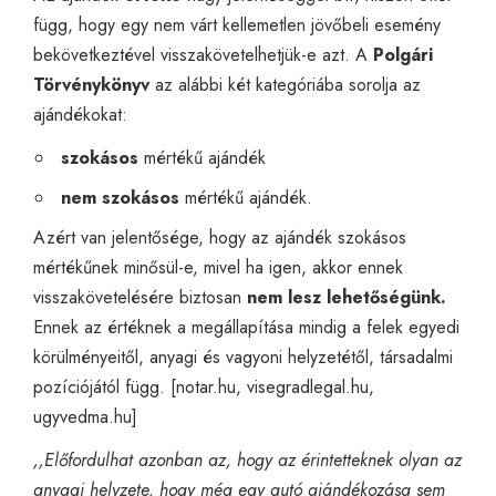
függ, hogy egy nem várt kellemetlen jövőbeli esemény
bekövetkeztével visszakövetelhetjük-e azt. A
Polgári
Törvénykönyv
az alábbi két kategóriába sorolja az
ajándékokat:
szokásos
mértékű ajándék
nem szokásos
mértékű ajándék.
Azért van jelentősége, hogy az ajándék szokásos
mértékűnek minősül-e, mivel ha igen, akkor ennek
visszakövetelésére biztosan
nem lesz lehetőségünk.
Ennek az értéknek a megállapítása mindig a felek egyedi
körülményeitől, anyagi és vagyoni helyzetétől, társadalmi
pozíciójától függ. [
notar.hu
,
visegradlegal.hu
,
ugyvedma.hu
]
,,Előfordulhat azonban az, hogy az érintetteknek olyan az
anyagi helyzete, hogy még egy autó ajándékozása sem