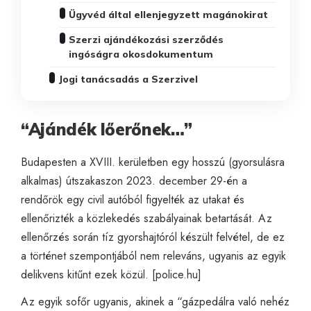
Ügyvéd által ellenjegyzett magánokirat
Szerzi ajándékozási szerződés
ingóságra okosdokumentum
Jogi tanácsadás a Szerzivel
“Ajándék lőerőnek…”
Budapesten a XVIII. kerületben egy hosszú (gyorsulásra
alkalmas) útszakaszon 2023. december 29-én a
rendőrök egy civil autóból figyelték az utakat és
ellenőrizték a közlekedés szabályainak betartását. Az
ellenőrzés során tíz gyorshajtóról készült felvétel, de ez
a történet szempontjából nem releváns, ugyanis az egyik
delikvens kitűnt ezek közül. [
police.hu
]
Az egyik sofőr ugyanis, akinek a “gázpedálra való nehéz