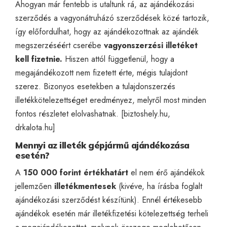
Ahogyan már fentebb is utaltunk rá, az ajándékozási
szerződés a vagyonátruházó szerződések közé tartozik,
így előfordulhat, hogy az ajándékozottnak az ajándék
megszerzéséért cserébe
vagyonszerzési illetéket
kell fizetnie.
Hiszen attól függetlenül, hogy a
megajándékozott nem fizetett érte, mégis tulajdont
szerez. Bizonyos esetekben a tulajdonszerzés
illetékkötelezettséget eredményez, melyről most minden
fontos részletet elolvashatnak. [
biztoshely.hu
,
drkalota.hu
]
Mennyi az illeték gépjármű ajándékozása
esetén?
A
150 000 forint értékhatárt
el nem érő ajándékok
jellemzően
illetékmentesek
(kivéve, ha írásba foglalt
ajándékozási szerződést készítünk). Ennél értékesebb
ajándékok esetén már illetékfizetési kötelezettség terheli