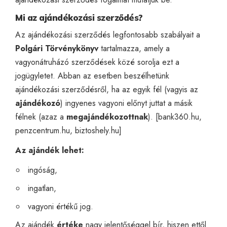
Mi az ajándékozási szerződés?
Az ajándékozási szerződés legfontosabb szabályait a
Polgári Törvénykönyv
tartalmazza, amely a
vagyonátruházó szerződések közé sorolja ezt a
jogügyletet. Abban az esetben beszélhetünk
ajándékozási szerződésről, ha az egyik fél (vagyis az
ajándékozó
) ingyenes vagyoni előnyt juttat a másik
félnek (azaz a
megajándékozottnak
). [
bank360.hu
,
penzcentrum.hu
,
biztoshely.hu
]
Az ajándék lehet:
ingóság,
ingatlan,
vagyoni értékű jog.
Az ajándék
értéke
nagy jelentőséggel bír, hiszen ettől