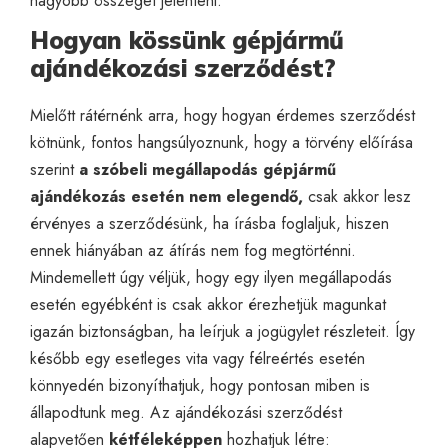
nagyobb összeget jelenteni.
Hogyan kössünk gépjármű
ajándékozási szerződést?
Mielőtt rátérnénk arra, hogy hogyan érdemes szerződést
kötnünk, fontos hangsúlyoznunk, hogy a törvény előírása
szerint
a szóbeli megállapodás gépjármű
ajándékozás esetén nem elegendő,
csak akkor lesz
érvényes a szerződésünk, ha írásba foglaljuk, hiszen
ennek hiányában az átírás nem fog megtörténni.
Mindemellett úgy véljük, hogy egy ilyen megállapodás
esetén egyébként is csak akkor érezhetjük magunkat
igazán biztonságban, ha leírjuk a jogügylet részleteit. Így
később egy esetleges vita vagy félreértés esetén
könnyedén bizonyíthatjuk, hogy pontosan miben is
állapodtunk meg. Az ajándékozási szerződést
alapvetően
kétféleképpen
hozhatjuk létre: