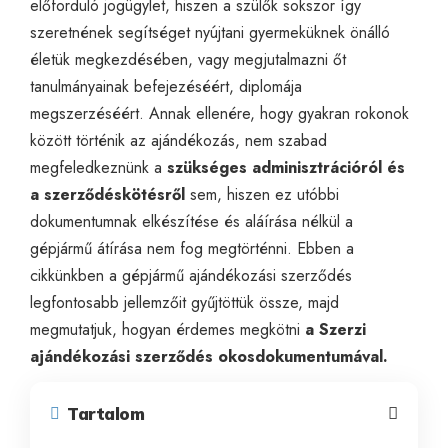
előforduló jogügylet, hiszen a szülők sokszor így
szeretnének segítséget nyújtani gyermeküknek önálló
életük megkezdésében, vagy megjutalmazni őt
tanulmányainak befejezéséért, diplomája
megszerzéséért. Annak ellenére, hogy gyakran rokonok
között történik az ajándékozás, nem szabad
megfeledkeznünk a
szükséges adminisztrációról és
a szerződéskötésről
sem, hiszen ez utóbbi
dokumentumnak elkészítése és aláírása nélkül a
gépjármű átírása nem fog megtörténni. Ebben a
cikkünkben a gépjármű ajándékozási szerződés
legfontosabb jellemzőit gyűjtöttük össze, majd
megmutatjuk, hogyan érdemes megkötni
a Szerzi
ajándékozási szerződés
okosdokumentumával.
Tartalom