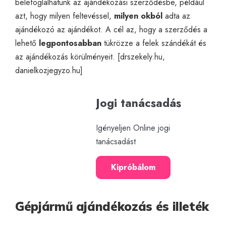
belefoglalhatunk az ajándékozási szerződésbe, például
azt, hogy milyen feltevéssel,
milyen okból
adta az
ajándékozó az ajándékot. A cél az, hogy a szerződés a
lehető
legpontosabban
tükrözze a felek szándékát és
az ajándékozás körülményeit. [
drszekely.hu
,
danielkozjegyzo.hu
]
Jogi tanácsadás
Igényeljen Online jogi
tanácsadást
Kipróbálom
Gépjármű ajándékozás és illeték