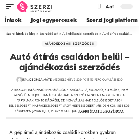
Aa
Írások
Jogi egypercesek
Szerzi jogi platform
Szerzi hírek és blog
>
Szerződések
>
Ajándékozási szerződés
>
Autó átírás családon belül – ajándékozási szerződés
AJÁNDÉKOZÁSI SZERZŐDÉS
Autó átírás családon belül –
ajándékozási szerződés
ÍRTA:
CZOMBA MÁTÉ
MEGJELENÍTVE 2024-10-11
13 PERC OLVASÁSI IDŐ
A BLOGON TALÁLHATÓ INFORMÁCIÓK KIZÁRÓLAG TÁJÉKOZTATÓ JELLEGŰEK, NEM
MINŐSÜLNEK JOGI TANÁCSADÁSNAK. A SZERZŐK MINDENT MEGTESZNEK A
TARTALMAK PONTOSSÁGÁÉRT, DE NEM VÁLLALNAK FELELŐSSÉGET AZOK
TELJESSÉGÉÉRT, NAPRAKÉSZSÉGÉÉRT VAGY HELYESSÉGÉÉRT. MINDEN KONKRÉT JOGI
KÉRDÉSBEN JAVASOLJUK, HOGY FORDULJON
SZAKKÉPZETT ÜGYVÉDHEZ
.
A gépjármű ajándékozás családi körökben gyakran