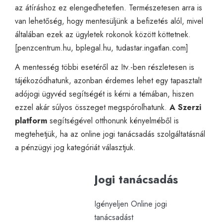
az átíráshoz ez elengedhetetlen. Természetesen arra is
van lehetőség, hogy mentesüljünk a befizetés alól, mivel
általában ezek az ügyletek rokonok között köttetnek.
[
penzcentrum.hu
,
bplegal.hu
,
tudastar.ingatlan.com
]
A mentesség többi esetéről az
Itv
.-ben részletesen is
tájékozódhatunk, azonban érdemes lehet egy tapasztalt
adójogi ügyvéd segítségét is kérni a témában, hiszen
ezzel akár súlyos összeget megspórolhatunk.
A Szerzi
platform
segítségével otthonunk kényelméből is
megtehetjük, ha az
online jogi tanácsadás
szolgáltatásnál
a pénzügyi jog kategóriát választjuk.
Jogi tanácsadás
Igényeljen Online jogi
tanácsadást