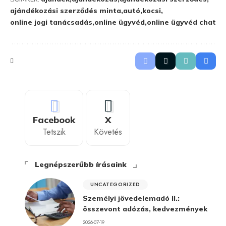
ajándékozási szerződés minta
autó
kocsi
online jogi tanácsadás
online ügyvéd
online ügyvéd chat
Facebook
X
Tetszik
Követés
Legnépszerűbb írásaink
UNCATEGORIZED
Személyi jövedelemadó II.:
összevont adózás, kedvezmények
2026-07-19