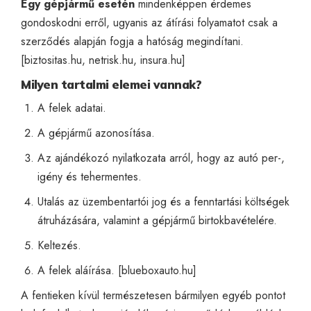
Egy gépjármű esetén
mindenképpen érdemes
gondoskodni erről, ugyanis az átírási folyamatot csak a
szerződés alapján fogja a hatóság megindítani.
[
biztositas.hu
,
netrisk.hu
,
insura.hu
]
Milyen tartalmi elemei vannak?
A felek adatai.
A gépjármű azonosítása.
Az ajándékozó nyilatkozata arról, hogy az autó per-,
igény és tehermentes.
Utalás az üzembentartói jog és a fenntartási költségek
átruházására, valamint a gépjármű birtokbavételére.
Keltezés.
A felek aláírása. [
blueboxauto.hu
]
A fentieken kívül természetesen bármilyen egyéb pontot