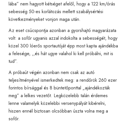
lába” nem hagyott kétséget afelől, hogy a 122 km/órás
sebesség 50-es korlátozás mellett szabálysértési
következményeket vonjon maga után.
Az eset csúcspontja azonban a gyorshajtó magyarázata
volt: a sofőr ugyanis azzal indokolta a sebességét, hogy
közel 300 lóerős sportautóját épp most kapta ajándékba
a felesége, ,,és hát ugye valahol ki kell próbálni, mit is
tud”.
A próbaút végén azonban nem csak az autó
teljesítményével ismerkedtek meg: a rendőrök 260 ezer
forintos bírsággal és 8 büntetőponttal „ajándékozták
meg” a lelkes vezetőt. Legközelebb talán érdemes
lenne valamelyik közelebbi versenypályát kibérelni,
hiszen ennél biztosan olcsóbban úszta volna meg a
sofőr.