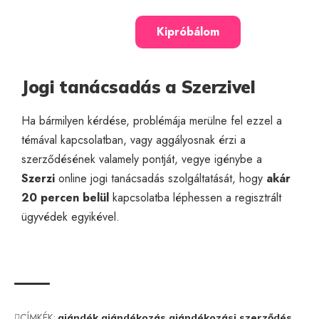
Kipróbálom
Jogi tanácsadás a Szerzivel
Ha bármilyen kérdése, problémája merülne fel ezzel a
témával kapcsolatban, vagy aggályosnak érzi a
szerződésének valamely pontját, vegye igénybe a
Szerzi
online jogi tanácsadás
szolgáltatását, hogy
akár
20 percen belül
kapcsolatba léphessen a regisztrált
ügyvédek egyikével.
CÍMKÉK:
ajándék
ajándékozás
ajándékozási szerződés