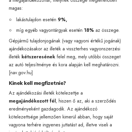
a megajándékozottat, melynek összege meglehetősen
magas:
lakástulajdon esetén
9%,
míg egyéb vagyontárgyak esetén
18%
az összege.
Gépjármű tulajdonjogának (vagy vagyoni értékű jogának)
ajándékozásakor az illeték a visszterhes vagyonszerzési
illeték
kétszeresének
felel meg, mely utóbbi összeget
az autó teljesítménye és kora alapján kell meghatározni.
[
nav.gov.hu
]
Kinek kell megfizetnie?
Az ajándékozási illeték kötelezettje a
megajándékozott fél
, hiszen ő az, aki a szerződés
eredményeként gazdagodik. Az ajándékozó
kötelezettsége jellemzően kimerül abban, hogy saját
vagyona terhére ingyenes juttatást ad, illetve viseli a