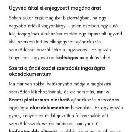
Ügyvéd által ellenjegyzett magánokirat
Sokan akkor érzik magukat biztonságban, ha egy
nagyobb értékű vagyontárgy – jelen esetben egy autó –
tulajdonjogának átruházása esetén egy tapasztalt ügyvéd
által szerkesztett és ellenjegyzett ajándékozási
szerződéssel hozzák létre a jogviszonyt. Ez igazán
kényelmes, ugyanakkor
költséges
megoldás lehet.
Szerzi ajándékozási szerződés ingóságra
okosdokumentum
Ma már van sokkal hatékonyabb módja a megbízási
szerződés létrehozásának, és ez nem más, mint
a
Szerzi platformon elérhető
ajándékozási szerződés
ingóságra
okosdokumentum
használata. Ez egy igazán
gyors, kényelmes és kifejezetten felhasználóbarát
szerződésszerkesztési módszer, amelynek
7
legfontosabb előnyét
az alábbiakban gyűjtöttük össze: