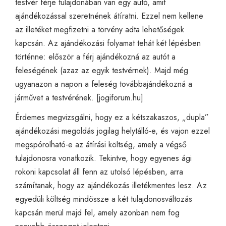
testvér férje tulajdonában van egy autó, amit
ajándékozással szeretnének átíratni. Ezzel nem kellene
az illetéket megfizetni a törvény adta lehetőségek
kapcsán. Az ajándékozási folyamat tehát két lépésben
történne: először a férj ajándékozná az autót a
feleségének (azaz az egyik testvérnek). Majd még
ugyanazon a napon a feleség továbbajándékozná a
járművet a testvérének. [
jogiforum.hu
]
Érdemes megvizsgálni, hogy ez a kétszakaszos, „dupla”
ajándékozási megoldás jogilag helytálló-e, és vajon ezzel
megspórolható-e az átírási költség, amely a végső
tulajdonosra vonatkozik. Tekintve, hogy egyenes ági
rokoni kapcsolat áll fenn az utolsó lépésben, arra
számítanak, hogy az ajándékozás illetékmentes lesz. Az
egyedüli költség mindössze a két tulajdonosváltozás
kapcsán merül majd fel, amely azonban nem fog