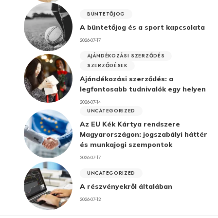
BÜNTETŐJOG
A büntetőjog és a sport kapcsolata
2026-07-17
AJÁNDÉKOZÁSI SZERZŐDÉS
SZERZŐDÉSEK
Ajándékozási szerződés: a
legfontosabb tudnivalók egy helyen
2026-07-14
UNCATEGORIZED
Az EU Kék Kártya rendszere
Magyarországon: jogszabályi háttér
és munkajogi szempontok
2026-07-17
UNCATEGORIZED
A részvényekről általában
2026-07-12