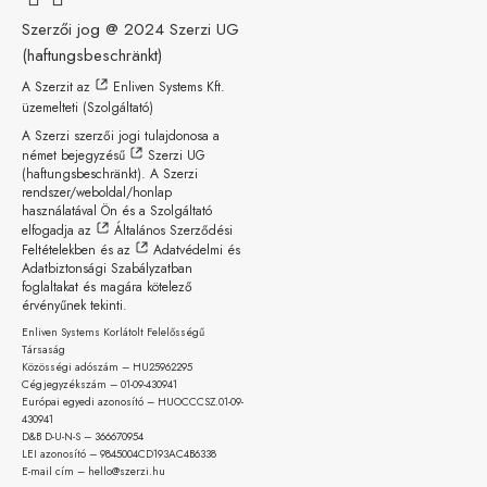
Szerzői jog @ 2024
Szerzi UG
(haftungsbeschränkt)
A Szerzit az
Enliven Systems Kft.
üzemelteti (Szolgáltató)
A Szerzi szerzői jogi tulajdonosa a
német bejegyzésű
Szerzi UG
(haftungsbeschränkt)
. A Szerzi
rendszer/weboldal/honlap
használatával Ön és a Szolgáltató
elfogadja az
Általános Szerződési
Feltételekben
és az
Adatvédelmi és
Adatbiztonsági Szabályzatban
foglaltakat és magára kötelező
érvényűnek tekinti.
Enliven Systems Korlátolt Felelősségű
Társaság
Közösségi adószám – HU25962295
Cégjegyzékszám – 01-09-
430941
Európai egyedi azonosító – HUOCCCSZ.01-09-
430941
D&B D-U-N-S – 366670954
LEI azonosító – 9845004CD193AC4B6338
E-mail cím – hello@szerzi.hu