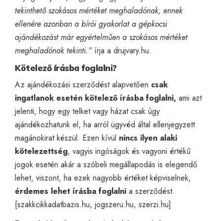
tekinthető szokásos mértéket meghaladónak, ennek
ellenére azonban a bírói gyakorlat a gépkocsi
ajándékozást már egyértelműen a szokásos mértéket
meghaladónak tekinti.”
írja a
drujvary.hu
.
Kötelező írásba foglalni?
Az ajándékozási szerződést alapvetően
csak
ingatlanok esetén kötelező írásba foglalni,
ami azt
jelenti, hogy egy telket vagy házat csak úgy
ajándékozhatunk el, ha arról ügyvéd által ellenjegyzett
magánokirat készül. Ezen kívül
nincs ilyen alaki
kötelezettség
, vagyis ingóságok és vagyoni értékű
jogok esetén akár a szóbeli megállapodás is elegendő
lehet, viszont, ha ezek nagyobb értéket képviselnek,
érdemes lehet írásba foglalni
a szerződést.
[
szakkcikkadatbazis.hu
,
jogszeru.hu
,
szerzi.hu
]