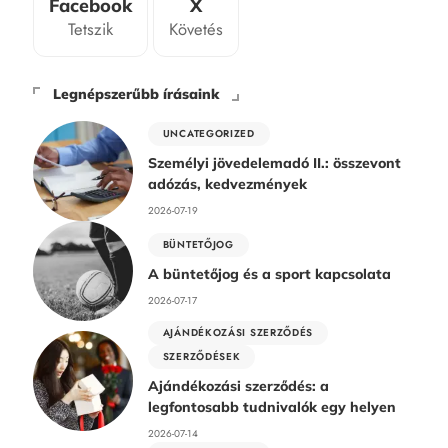
Facebook
X
Tetszik
Követés
Legnépszerűbb írásaink
UNCATEGORIZED
Személyi jövedelemadó II.: összevont
adózás, kedvezmények
2026-07-19
BÜNTETŐJOG
A büntetőjog és a sport kapcsolata
2026-07-17
AJÁNDÉKOZÁSI SZERZŐDÉS
SZERZŐDÉSEK
Ajándékozási szerződés: a
legfontosabb tudnivalók egy helyen
2026-07-14