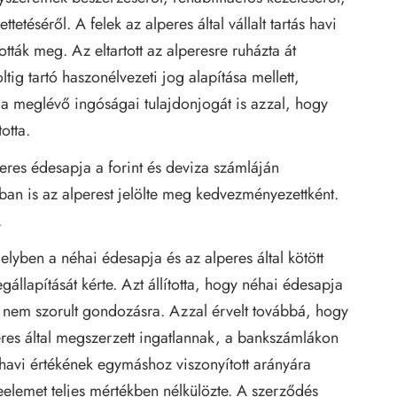
mettetéséről. A felek az alperes által vállalt tartás havi
ották meg. Az eltartott az alperesre ruházta át
ltig tartó haszonélvezeti jog alapítása mellett,
a meglévő ingóságai tulajdonjogát is azzal, hogy
otta.
eres édesapja a forint és deviza számláján
ban is az alperest jelölte meg kedvezményezettként.
.
melyben a néhai édesapja és az alperes által kötött
állapítását kérte. Azt állította, hogy néhai édesapja
n nem szorult gondozásra. Azzal érvelt továbbá, hogy
eres által megszerzett ingatlannak, a bankszámlákon
 havi értékének egymáshoz viszonyított arányára
cseelemet teljes mértékben nélkülözte. A szerződés