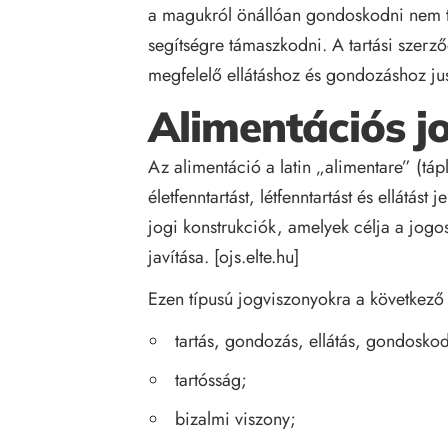
a magukról önállóan gondoskodni nem t
segítségre támaszkodni. A tartási szerző
megfelelő ellátáshoz és gondozáshoz ju
Alimentációs j
Az alimentáció a latin „alimentare” (táp
életfenntartást, létfenntartást és ellátás
jogi konstrukciók, amelyek célja a jogo
javítása. [
ojs.elte.hu
]
Ezen típusú jogviszonyokra a következő
tartás, gondozás, ellátás, gondoskod
tartósság;
bizalmi viszony;