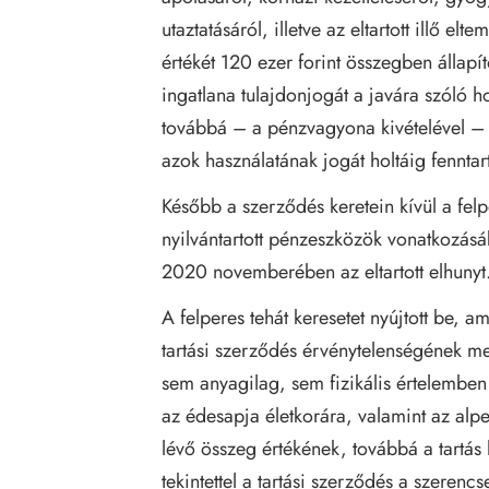
utaztatásáról, illetve az eltartott illő elte
értékét 120 ezer forint összegben állapít
ingatlana tulajdonjogát a javára szóló ho
továbbá – a pénzvagyona kivételével – 
azok használatának jogát holtáig fenntart
Később a szerződés keretein kívül a felp
nyilvántartott pénzeszközök vonatkozásá
2020 novemberében az eltartott elhunyt
A felperes tehát keresetet nyújtott be, a
tartási szerződés érvénytelenségének meg
sem anyagilag, sem fizikális értelembe
az édesapja életkorára, valamint az alp
lévő összeg értékének, továbbá a tartás
tekintettel a tartási szerződés a szeren