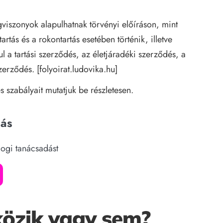
ogviszonyok alapulhatnak törvényi előíráson, mint
tartás és a rokontartás esetében történik, illetve
l a tartási szerződés, az életjáradéki szerződés, a
zerződés. [
folyoirat.ludovika.hu
]
s szabályait mutatjuk be részletesen.
dás
jogi tanácsadást
közik vagy sem?