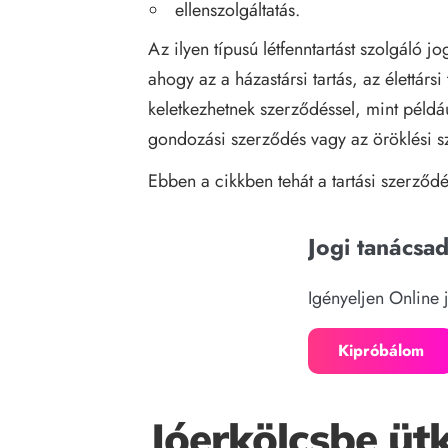
ellenszolgáltatás.
Az ilyen típusú létfenntartást szolgáló j
ahogy az a házastársi tartás, az élettársi 
keletkezhetnek szerződéssel, mint példáu
gondozási szerződés vagy az öröklési s
Ebben a cikkben tehát a tartási szerződé
Jogi tanácsa
Igényeljen Online 
Kipróbálom
Jóerkölcsbe üt