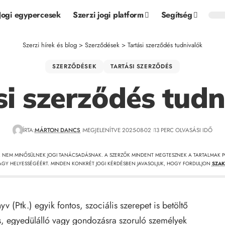
Jogi egypercesek
Szerzi jogi platform
Segítség
Szerzi hírek és blog
>
Szerződések
>
Tartási szerződés tudnivalók
SZERZŐDÉSEK
TARTÁSI SZERZŐDÉS
si szerződés tudn
ÍRTA:
MÁRTON DANCS
MEGJELENÍTVE 2025-08-02
13 PERC OLVASÁSI IDŐ
, NEM MINŐSÜLNEK JOGI TANÁCSADÁSNAK. A SZERZŐK MINDENT MEGTESZNEK A TARTALMAK P
GY HELYESSÉGÉÉRT. MINDEN KONKRÉT JOGI KÉRDÉSBEN JAVASOLJUK, HOGY FORDULJON
SZAK
v (Ptk.) egyik fontos, szociális szerepet is betöltő
s, egyedülálló vagy gondozásra szoruló személyek