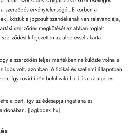
tartási szerződés szolgáltatásai közti esetleges
a szerződés érvénytelenségét. E körben a
k, köztük a jogosult szándékának van relevanciája,
 tartási szerződés megkötését az abban foglalt
a szerződést kifejezetten az alperessel akarta
ogy a szerződés teljes mértékben nélkülözte volna a
n idős volt, azonban jó fizikai és szellemi állapotban
en, így rövid időn belül való halálára az alperes
ítette a pert, így az édesapja ingatlana és
lajdonában. [
jogkodex.hu
]
dás