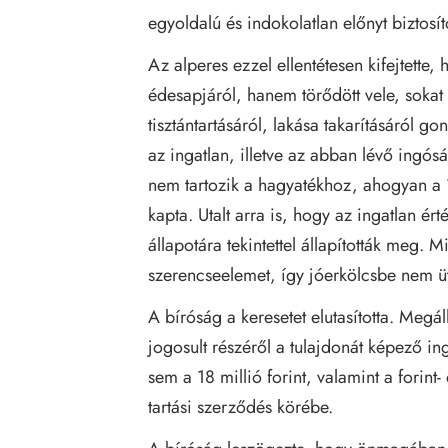
egyoldalú és indokolatlan előnyt biztosít
Az alperes ezzel ellentétesen kifejtette
édesapjáról, hanem törődött vele, sokat b
tisztántartásáról, lakása takarításáról g
az ingatlan, illetve az abban lévő ingós
nem tartozik a hagyatékhoz, ahogyan a 
kapta. Utalt arra is, hogy az ingatlan ért
állapotára tekintettel állapították meg. 
szerencseelemet, így jóerkölcsbe nem ü
A bíróság a keresetet elutasította. Megáll
jogosult részéről a tulajdonát képező in
sem a 18 millió forint, valamint a forin
tartási szerződés körébe.