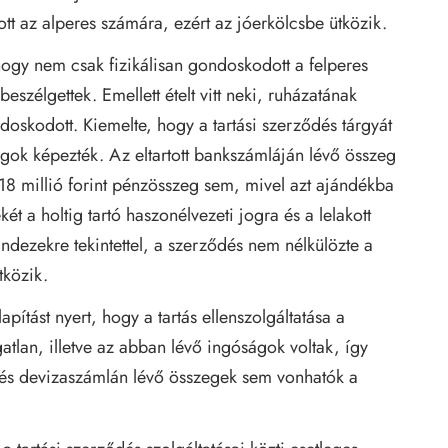
ott az alperes számára, ezért az jóerkölcsbe ütközik.
, hogy nem csak fizikálisan gondoskodott a felperes
eszélgettek. Emellett ételt vitt neki, ruházatának
ondoskodott. Kiemelte, hogy a tartási szerződés tárgyát
ágok képezték. Az eltartott bankszámláján lévő összeg
18 millió forint pénzösszeg sem, mivel azt ajándékba
ékét a holtig tartó haszonélvezeti jogra és a lelakott
Mindezekre tekintettel, a szerződés nem nélkülözte a
tközik.
apítást nyert, hogy a tartás ellenszolgáltatása a
gatlan, illetve az abban lévő ingóságok voltak, így
t- és devizaszámlán lévő összegek sem vonhatók a