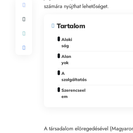
számára nyújthat lehetőséget.
Tartalom
Alaki
ság
Alan
yok
A
szolgáltatás
Szerencseel
em
A társadalom elöregedésével (Magyarors