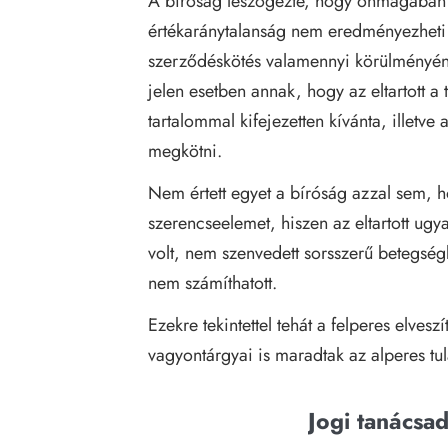
A bíróság leszögezte, hogy önmagában a 
értékaránytalanság nem eredményezheti 
szerződéskötés valamennyi körülményéne
jelen esetben annak, hogy az eltartott a
tartalommal kifejezetten kívánta, illetve 
megkötni.
Nem értett egyet a bíróság azzal sem, h
szerencseelemet, hiszen az eltartott ugya
volt, nem szenvedett sorsszerű betegségb
nem számíthatott.
Ezekre tekintettel tehát a felperes elvesz
vagyontárgyai is maradtak az alperes tu
Jogi tanácsa