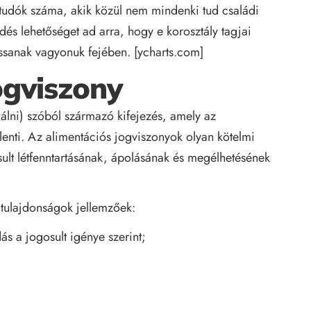
udók száma, akik közül nem mindenki tud családi
dés lehetőséget ad arra, hogy e korosztály tagjai
ssanak vagyonuk fejében. [
ycharts.com
]
ogviszony
lálni) szóból származó kifejezés, amely az
t jelenti. Az alimentációs jogviszonyok olyan kötelmi
sult létfenntartásának, ápolásának és megélhetésének
 tulajdonságok jellemzőek:
ás a jogosult igénye szerint;