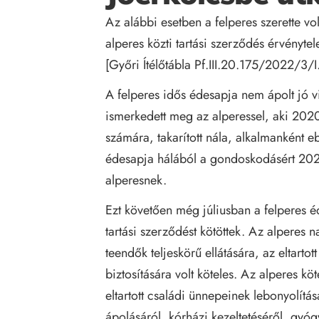
Az alábbi esetben a felperes szerette vo
alperes közti tartási szerződés érvénytel
[Győri Ítélőtábla Pf.III.20.175/2022/3/I
A felperes idős édesapja nem ápolt jó vi
ismerkedett meg az alperessel, aki 2020
számára, takarított nála, alkalmanként eb
édesapja hálából a gondoskodásért 2020.
alperesnek.
Ezt követően még júliusban a felperes éde
tartási szerződést kötöttek. Az alperes n
teendők teljeskörű ellátására, az eltarto
biztosítására volt köteles. Az alperes kö
eltartott családi ünnepeinek lebonyolítás
ápolásáról, kórházi kezeltetéséről, gyóg