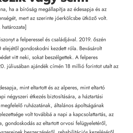
lna, ha a bíróság megállapítja az édesapja és az
enségét, mert az szerinte jóerkölcsbe ütköző volt.
. határozata]
szonyt a felperessel és családjával. 2019. őszén
 elejétől gondoskodni kezdett róla. Bevásárolt
édet vitt neki, sokat beszélgettek. A felperes
 júliusában ajándék címén 18 millió forintot utalt az
sapja, mint eltartott és az alperes, mint eltartó
api négyszeri étkezés biztosítására, a háztartási
tt megfelelő ruházatának, általános ápoltságának
telezettsége volt továbbá a napi a kapcsolattartás, az
a, gondoskodás az eltartott orvosi felügyeletéről,
yszereinek beszerzéséről, rehabilitációs kezeléséről,