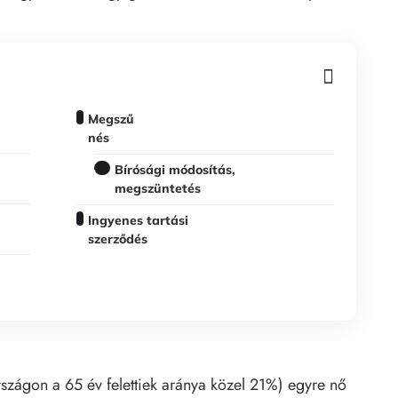
Megszű
nés
Bírósági módosítás,
megszüntetés
Ingyenes tartási
szerződés
zágon a 65 év felettiek aránya közel 21%) egyre nő