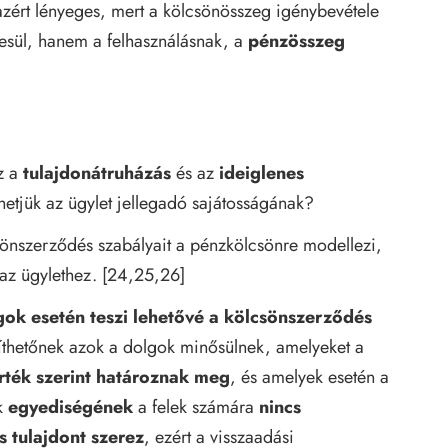
 azért lényeges, mert a kölcsönösszeg igénybevétele
tesül, hanem a felhasználásnak, a
pénzösszeg
z a
tulajdonátruházás
és az
ideiglenes
hetjük az ügylet jellegadó sajátosságának?
sönszerződés szabályait a pénzkölcsönre modellezi,
 az ügylethez. [24,25,26]
lgok esetén teszi lehetővé a kölcsönszerződés
síthetőnek azok a dolgok minősülnek, amelyeket a
rték szerint határoznak meg
, és amelyek esetén a
k
egyediségének
a felek számára
nincs
s tulajdont szerez
, ezért a visszaadási