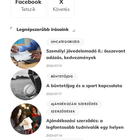
Facebook
X
Tetszik
Követés
Legnépszerűbb írásaink
UNCATEGORIZED
Személyi jövedelemadó II.: összevont
adózás, kedvezmények
2026-07-19
BÜNTETŐJOG
A büntetőjog és a sport kapcsolata
2026-07-17
AJÁNDÉKOZÁSI SZERZŐDÉS
SZERZŐDÉSEK
Ajándékozási szerződés: a
legfontosabb tudnivalók egy helyen
2026-07-14