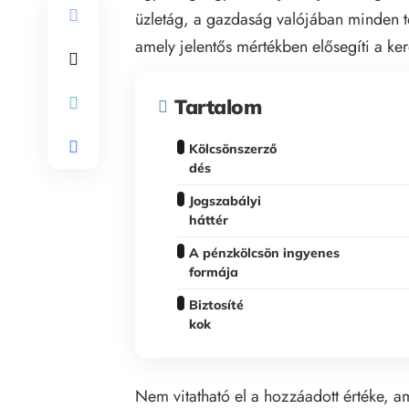
üzletág, a gazdaság valójában minden te
amely jelentős mértékben elősegíti a ke
Tartalom
Kölcsönszerző
dés
Jogszabályi
háttér
A pénzkölcsön ingyenes
formája
Biztosíté
kok
Nem vitatható el a hozzáadott értéke, a