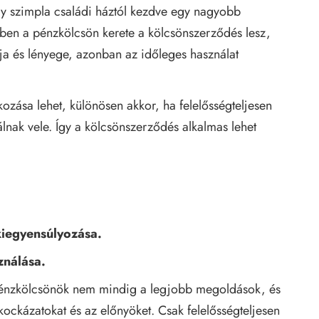
gy szimpla családi háztól kezdve egy nagyobb
ben a pénzkölcsön kerete a kölcsönszerződés lesz,
lja és lényege, azonban az időleges használat
zása lehet, különösen akkor, ha felelősségteljesen
álnak vele. Így a kölcsönszerződés alkalmas lehet
kiegyensúlyozása.
ználása.
pénzkölcsönök nem mindig a legjobb megoldások, és
kockázatokat és az előnyöket. Csak felelősségteljesen