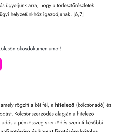
és ügyeljünk arra, hogy a törlesztőrészletek
ügyi helyzetünkhöz igazodjanak. [6,7]
zkölcsön okosdokumentumot!
mely rögzíti a két fél, a
hitelező
(kölcsönadó) és
odást. Kölcsönszerződés alapján a hitelező
z adós a pénzösszeg szerződés szerinti későbbi
szafizetésére és kamat fizetésére köteles
.