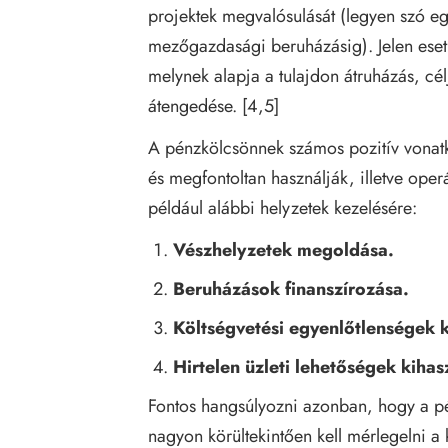
projektek megvalósulását (legyen szó e
mezőgazdasági beruházásig). Jelen eset
melynek alapja a tulajdon átruházás, cé
átengedése. [4,5]
A pénzkölcsönnek számos pozitív vonatko
és megfontoltan használják, illetve oper
például alábbi helyzetek kezelésére:
Vészhelyzetek megoldása.
Beruházások finanszírozása.
Költségvetési egyenlőtlenségek 
Hirtelen üzleti lehetőségek kihas
Fontos hangsúlyozni azonban, hogy a 
nagyon körültekintően kell mérlegelni a 