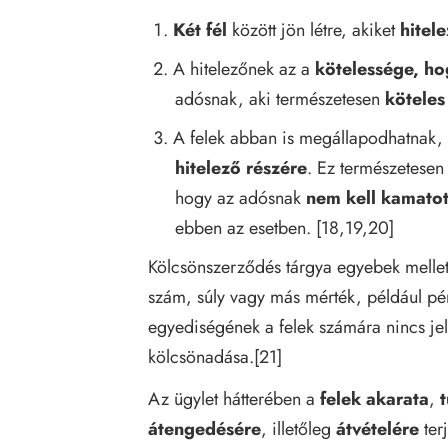
Két fél
között jön létre, akiket
hitel
A hitelezőnek az a
kötelessége, ho
adósnak, aki természetesen
köteles 
A felek abban is megállapodhatnak
hitelező részére
. Ez természetese
hogy az adósnak
nem kell kamato
ebben az esetben. [18,19,20]
Kölcsönszerződés tárgya egyebek mellet
szám, súly vagy más mérték, például p
egyediségének a felek számára nincs jele
kölcsönadása.[21]
Az ügylet hátterében a
felek akarata
,
átengedésére
, illetőleg
átvételére
ter