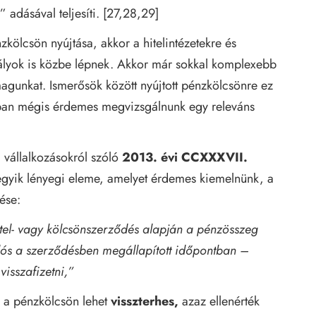
adásával teljesíti. [27,28,29]
kölcsön nyújtása, akkor a hitelintézetekre és
ályok is közbe lépnek. Akkor már sokkal komplexebb
magunkat. Ismerősök között nyújtott pénzkölcsönre ez
nban mégis érdemes megvizsgálnunk egy releváns
i vállalkozásokról szóló
2013. évi CCXXXVII.
gyik lényegi eleme, amelyet érdemes kiemelnünk, a
ése:
 hitel- vagy kölcsönszerződés alapján a pénzösszeg
dós a szerződésben megállapított időpontban –
isszafizetni,”
 a pénzkölcsön lehet
visszterhes,
azaz ellenérték