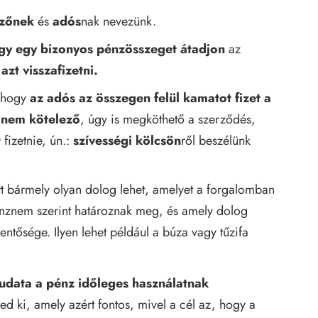
ezőnek
és
adós
nak nevezünk.
gy egy bizonyos pénzösszeget átadjon
az
azt visszafizetni.
, hogy
az adós az összegen felül kamatot fizet a
n
nem kötelező
, úgy is megköthető a szerződés,
t
fizetnie, ún.:
szívességi kölcsön
ről beszélünk
t bármely olyan dolog lehet, amelyet a forgalomban
énznem szerint határoznak meg, és amely dolog
ntősége. Ilyen lehet például a búza vagy tűzifa
tudata a pénz időleges használatnak
jed ki, amely azért fontos, mivel a cél az, hogy a