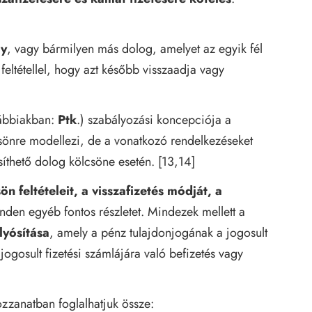
gy
, vagy bármilyen más dolog, amelyet az egyik fél
eltétellel, hogy azt később visszaadja vagy
ábbiakban:
Ptk
.) szabályozási koncepciója a
sönre modellezi, de a vonatkozó rendelkezéseket
síthető dolog kölcsöne esetén. [13,14]
ön feltételeit, a visszafizetés módját, a
den egyéb fontos részletet. Mindezek mellett a
lyósítása
, amely a pénz tulajdonjogának a jogosult
a jogosult fizetési számlájára való befizetés vagy
zanatban foglalhatjuk össze: