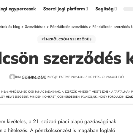
Jogi egypercesek
Szerzi jogi platform
Segítség
hírek és blog
>
Szerződések
>
Pénzkölcsön szerződés
>
Pénzkölcsön szerződés 
PÉNZKÖLCSÖN SZERZŐDÉS
lcsön szerződés 
ÍRTA:
CZOMBA MÁTÉ
MEGJELENÍTVE 2024-01-15
10 PERC OLVASÁSI IDŐ
, NEM MINŐSÜLNEK JOGI TANÁCSADÁSNAK. A SZERZŐK MINDENT MEGTESZNEK A TARTALMAK P
GY HELYESSÉGÉÉRT. MINDEN KONKRÉT JOGI KÉRDÉSBEN JAVASOLJUK, HOGY FORDULJON
SZAK
m kivételes, a 21. század piaci alapú gazdaságának
 a hitelezés. A pénzkölcsönzést is magában foglaló