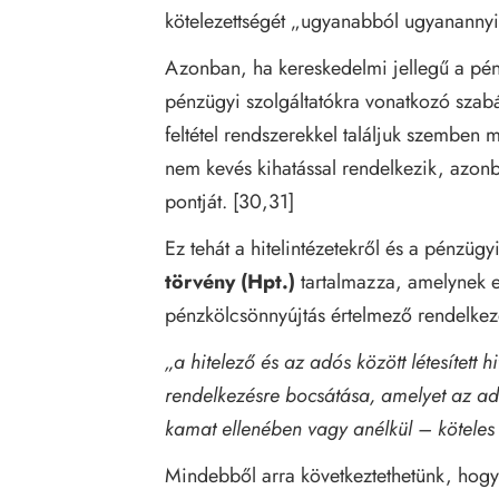
kötelezettségét „ugyanabból ugyanannyi” 
Azonban, ha kereskedelmi jellegű a pénz
pénzügyi szolgáltatókra vonatkozó szab
feltétel rendszerekkel találjuk szemben 
nem kevés kihatással rendelkezik, azo
pontját. [30,31]
Ez tehát a hitelintézetekről és a pénzügy
törvény (Hpt.)
tartalmazza, amelynek e
pénzkölcsönnyújtás értelmező rendelkez
„a hitelező és az adós között létesített
rendelkezésre bocsátása, amelyet az a
kamat ellenében vagy anélkül – köteles v
Mindebből arra következtethetünk, hogy