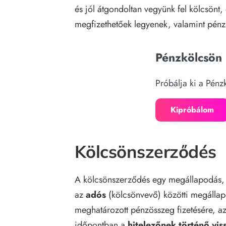
és jól átgondoltan vegyünk fel kölcsönt, 
megfizethetőek legyenek, valamint pénz
Pénzkölcsön
Próbálja ki a Pén
Kipróbálom
Kölcsönszerződés
A kölcsönszerződés egy megállapodás, a
az
adós
(kölcsönvevő) közötti megállap
meghatározott pénzösszeg fizetésére, a
időpontban a
hitelezőnek történő vis