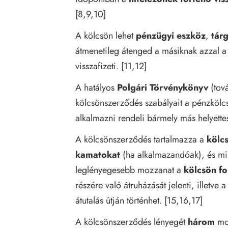
[8,9,10]
A kölcsön lehet
pénzügyi eszköz
,
tár
átmenetileg átenged a másiknak azzal a f
visszafizeti. [11,12]
A hatályos
Polgári Törvénykönyv
(tov
kölcsönszerződés szabályait a pénzkölc
alkalmazni rendeli bármely más helyette
A kölcsönszerződés tartalmazza a
kölcs
kamatokat
(ha alkalmazandóak), és min
leglényegesebb mozzanat a
kölcsön fo
részére való átruházását jelenti, illetve 
átutalás útján történhet. [15,16,17]
A kölcsönszerződés lényegét
három
moz