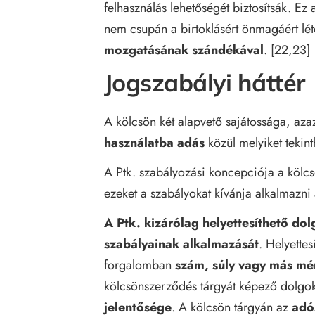
felhasználás lehetőségét biztosítsák. Ez
nem csupán a birtoklásért önmagáért lé
mozgatásának szándékával
. [22,23]
Jogszabályi háttér
A kölcsön két alapvető sajátossága, aza
használatba adás
közül melyiket tekint
A Ptk. szabályozási koncepciója a kölc
ezeket a szabályokat kívánja alkalmazni
A Ptk. kizárólag helyettesíthető do
szabályainak alkalmazását
. Helyette
forgalomban
szám, súly vagy más mé
kölcsönszerződés tárgyát képező dolgo
jelentősége
. A kölcsön tárgyán az
adó