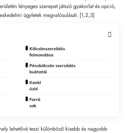
rületén lényeges szerepet játszó gyakorlat és opció,
reskedelmi ügyletek megvalósulását. [1,2,3]
Kölcsönszerződés
felmondása
Pénzkölcsön szerződés
buktatói
Konkl
úzió
Forrá
sok
mely lehetővé teszi különböző kisebb és nagyobb